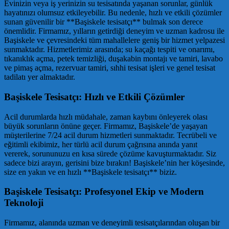
Evinizin veya iş yerinizin su tesisatında yaşanan sorunlar, günlük
hayatınızı olumsuz etkileyebilir. Bu nedenle, hızlı ve etkili çözümler
sunan güvenilir bir **Başiskele tesisatçı** bulmak son derece
önemlidir. Firmamız, yılların getirdiği deneyim ve uzman kadrosu ile
Başiskele ve çevresindeki tüm mahallelere geniş bir hizmet yelpazesi
sunmaktadır. Hizmetlerimiz arasında; su kaçağı tespiti ve onarımı,
tıkanıklık açma, petek temizliği, duşakabin montajı ve tamiri, lavabo
ve pimaş açma, rezervuar tamiri, sıhhi tesisat işleri ve genel tesisat
tadilatı yer almaktadır.
Başiskele Tesisatçı: Hızlı ve Etkili Çözümler
Acil durumlarda hızlı müdahale, zaman kaybını önleyerek olası
büyük sorunların önüne geçer. Firmamız, Başiskele’de yaşayan
müşterilerine 7/24 acil durum hizmetleri sunmaktadır. Tecrübeli ve
eğitimli ekibimiz, her türlü acil durum çağrısına anında yanıt
vererek, sorununuzu en kısa sürede çözüme kavuşturmaktadır. Siz
sadece bizi arayın, gerisini bize bırakın! Başiskele’nin her köşesinde,
size en yakın ve en hızlı **Başiskele tesisatçı** biziz.
Başiskele Tesisatçı: Profesyonel Ekip ve Modern
Teknoloji
Firmamız, alanında uzman ve deneyimli tesisatçılarından oluşan bir