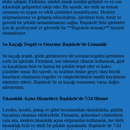
ekibe sahiptir. Ekibimiz, sürekli olarak kendini geliştirir ve en son
teknolojik gelişmeleri takip eder. Bu sayede, her türlü su tesisatı
sorununa en uygun ve etkili çözümleri sunabiliyoruz. Modern
ekipmanlarımız ve gelişmiş teknolojimiz, işlerimizi hızlı, temiz ve
güvenli bir şekilde tamamlamamızı sağlar. Başiskele’deki işletmeler
için de profesyonel ve güvenilir bir **Başiskele tesisatçı** hizmeti
sunmaktayız.
Su Kaçağı Tespiti ve Onarımı: Başiskele’de Uzmanlık
Su kaçağı tespiti, gözle görülmeyen bir sorunun tespitini gerektiren
zorlu bir işlemdir. Firmamız, son teknoloji cihazlar kullanarak, gizli
su kaçaklarını hızlı ve hassas bir şekilde tespit eder ve kalıcı
çözümler sunar. Bu sayede, su israfının önüne geçer, olası büyük
hasarların oluşmasını engeller ve müşterilerimizin maddi kayıplarını
minimize ederiz. Başiskele’de su kaçağı sorununuz varsa, doğru
adrestesiniz.
Tıkanıklık Açma Hizmetleri: Başiskele’de 7/24 Hizmet
Lavabo, tuvalet, pimaş ve gider borularındaki tıkanıklıklar, günlük
hayatınızı olumsuz etkileyebilir. Firmamız, geleneksel yöntemlerin
yanı sıra, modern tıkanıklık açma ekipmanları kullanarak, her türlü
tıkanıklığı hızlı ve etkili bir şekilde açmaktadır. Başiskele’de 7/24