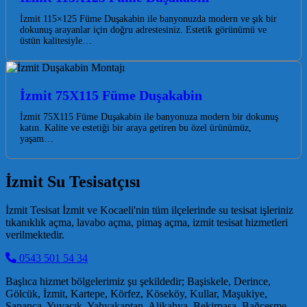
İzmit 115×125 Füme Duşakabin ile banyonuzda modern ve şık bir
dokunuş arayanlar için doğru adrestesiniz. Estetik görünümü ve
üstün kalitesiyle…
İzmit 75X115 Füme Duşakabin
İzmit 75X115 Füme Duşakabin ile banyonuza modern bir dokunuş
katın. Kalite ve estetiği bir araya getiren bu özel ürünümüz,
yaşam…
İzmit Su Tesisatçısı
İzmit Tesisat İzmit ve Kocaeli'nin tüm ilçelerinde su tesisat işleriniz
tıkanıklık açma, lavabo açma, pimaş açma, izmit tesisat hizmetleri
verilmektedir.
0543 501 54 34
Başlıca hizmet bölgelerimiz şu şekildedir; Başiskele, Derince,
Gölcük, İzmit, Kartepe, Körfez, Köseköy, Kullar, Maşukiye,
Sapanca, Yuvacık, Yahyakaptan, Alikahya, Bekirpaşa, Bağçeşme,