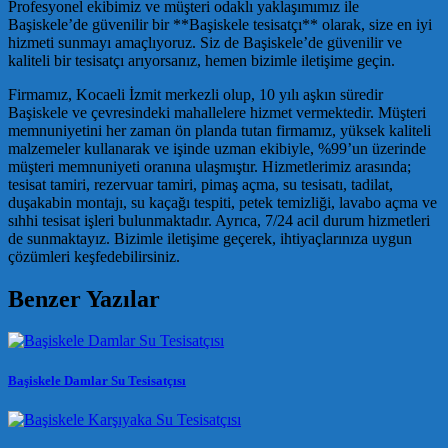
Profesyonel ekibimiz ve müşteri odaklı yaklaşımımız ile
Başiskele’de güvenilir bir **Başiskele tesisatçı** olarak, size en iyi
hizmeti sunmayı amaçlıyoruz. Siz de Başiskele’de güvenilir ve
kaliteli bir tesisatçı arıyorsanız, hemen bizimle iletişime geçin.
Firmamız, Kocaeli İzmit merkezli olup, 10 yılı aşkın süredir
Başiskele ve çevresindeki mahallelere hizmet vermektedir. Müşteri
memnuniyetini her zaman ön planda tutan firmamız, yüksek kaliteli
malzemeler kullanarak ve işinde uzman ekibiyle, %99’un üzerinde
müşteri memnuniyeti oranına ulaşmıştır. Hizmetlerimiz arasında;
tesisat tamiri, rezervuar tamiri, pimaş açma, su tesisatı, tadilat,
duşakabin montajı, su kaçağı tespiti, petek temizliği, lavabo açma ve
sıhhi tesisat işleri bulunmaktadır. Ayrıca, 7/24 acil durum hizmetleri
de sunmaktayız. Bizimle iletişime geçerek, ihtiyaçlarınıza uygun
çözümleri keşfedebilirsiniz.
Benzer Yazılar
Başiskele Damlar Su Tesisatçısı