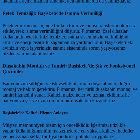
tıkanıklık açma hizmeti sunarak, acil durumlarda da yanınızdayız.
Petek Temizliği: Başiskele’de Isınma Verimliliği
Peteklerin zamanla içinde biriken tortu ve kir, ısı transferini olumsuz
etkileyerek ısınma verimliliğini düşürür. Firmamız, özel cihazlar
kullanarak peteklerinizi temizler, ısıtma sisteminizin verimliliğini
artırır ve enerji tasarrufu sağlamanıza yardımcı olur. Başiskele’deki
evinizin veya iş yerinizin ısınma sisteminde sorun yaşıyorsanız,
bizden yardım alabilirsiniz.
Duşakabin Montajı ve Tamiri: Başiskele’de Şık ve Fonksiyonel
Çözümler
Banyonuzun şıklığını ve işlevselliğini artıran duşakabinler, doğru
montaj ve bakım gerektirir. Firmamız, her türlü duşakabin montajı ve
tamiri hizmetini sunar. Kaliteli malzemeler ve uzman ekibimiz ile
banyonuza şık ve uzun ömürlü bir duşakabin kazandırırız.
Başiskele’de Kaliteli Hizmet Anlayışı
Müşteri memnuniyeti bizim için önceliklidir. İşlerimizi titizlikle
yapar, kullandığımız tüm malzemelerde en yüksek kaliteyi hedefler
ve her zaman şeffaf bir fiyatlandırma politikası uygularız.