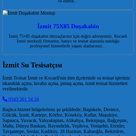
ve estetik…
İzmit 75X85 Duşakabin
İzmit 75×85 duşakabin ihtiyaçlarınız için doğru adrestesiniz. Kocaeli
İzmit merkezli firmamız, banyo ve tesisat alanında sunduğu
profesyonel hizmetlerle yaşam alanlarınızı…
İzmit Su Tesisatçısı
İzmit Tesisat İzmit ve Kocaeli'nin tüm ilçelerinde su tesisat işleriniz
tıkanıklık açma, lavabo açma, pimaş açma, izmit tesisat hizmetleri
verilmektedir.
0543 501 54 34
Başlıca hizmet bölgelerimiz şu şekildedir; Başiskele, Derince,
Gölcük, İzmit, Kartepe, Körfez, Köseköy, Kullar, Maşukiye,
Sapanca, Yuvacık, Yahyakaptan, Alikahya, Bekirpaşa, Bağçeşme,
Malta, Dünya Bankası, Bayındırlık, Yeşilova, Yenişehir, Erenler,
Tavşantepe, Serdar, Kadıköy, 28 Haziran, Kabaoğlu, Bekirdere,