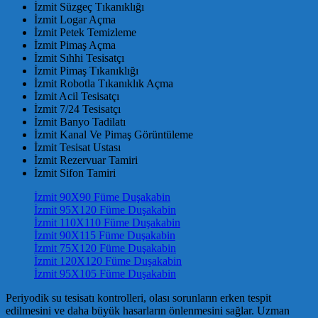
İzmit Süzgeç Tıkanıklığı
İzmit Logar Açma
İzmit Petek Temizleme
İzmit Pimaş Açma
İzmit Sıhhi Tesisatçı
İzmit Pimaş Tıkanıklığı
İzmit Robotla Tıkanıklık Açma
İzmit Acil Tesisatçı
İzmit 7/24 Tesisatçı
İzmit Banyo Tadilatı
İzmit Kanal Ve Pimaş Görüntüleme
İzmit Tesisat Ustası
İzmit Rezervuar Tamiri
İzmit Sifon Tamiri
İzmit 90X90 Füme Duşakabin
İzmit 95X120 Füme Duşakabin
İzmit 110X110 Füme Duşakabin
İzmit 90X115 Füme Duşakabin
İzmit 75X120 Füme Duşakabin
İzmit 120X120 Füme Duşakabin
İzmit 95X105 Füme Duşakabin
Periyodik su tesisatı kontrolleri, olası sorunların erken tespit
edilmesini ve daha büyük hasarların önlenmesini sağlar. Uzman