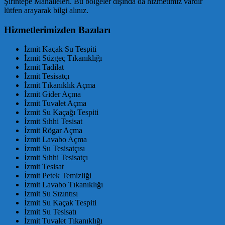
Şirintepe Mahalleleri. Bu bölgeler dışında da hizmetimiz vardır
lütfen arayarak bilgi alınız.
Hizmetlerimizden Bazıları
İzmit Kaçak Su Tespiti
İzmit Süzgeç Tıkanıklığı
İzmit Tadilat
İzmit Tesisatçı
İzmit Tıkanıklık Açma
İzmit Gider Açma
İzmit Tuvalet Açma
İzmit Su Kaçağı Tespiti
İzmit Sıhhi Tesisat
İzmit Rögar Açma
İzmit Lavabo Açma
İzmit Su Tesisatçısı
İzmit Sıhhi Tesisatçı
İzmit Tesisat
İzmit Petek Temizliği
İzmit Lavabo Tıkanıklığı
İzmit Su Sızıntısı
İzmit Su Kaçak Tespiti
İzmit Su Tesisatı
İzmit Tuvalet Tıkanıklığı