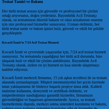
Tesisat Tamiri ve Bakımı
Her türlü tesisat arızası için güvenilir ve profesyonel bir çözüm
ortağı arıyorsanız, doğru yerdesiniz. Bayındırlık Acil Tesisatçı
olarak, su tesisatınızın düzenli bakımı ve olası arızalarının onarımı
için size profesyonel hizmetler sunuyoruz. Uzman ekibimiz, her
türlü tesisat tamir ve bakım işinizi hızlı, güvenli ve etkili bir şekilde
gerçekleştirir.
Kocaeli İzmit’te 7/24 Acil Tesisat Hizmeti
Kocaeli İzmit ve çevresinde yaşayanlar için, 7/24 acil tesisat hizmeti
sunuyoruz. Su tesisatında yaşadığınız her türlü acil durumda, bize
ulaşarak hızlı ve etkili bir çözüm alabilirsiniz. Bayındırlık Acil
Tesisatçı olarak, sizlere en iyi hizmeti en kısa sürede ulaştırmayı
taahhüt ediyoruz.
Kocaeli İzmit merkezli firmamız, 15 yılı aşkın tecrübesi ile su tesisatı
alanında uzmanlaşmıştır. Müşteri memnuniyetini her şeyin üzerinde
tutan yaklaşımımız ile binlerce başarılı projeye imza attık. Kaliteli
malzeme kullanımı, deneyimli ve sertifikalı ekibimiz, ve
müşterilerimize sunduğumuz garantili hizmetler, firmamızın
güvenilirliğini ve başarısını göstermektedir. Ayrıca, su tesisatı
hizmetlerimiz dışında, merkezi ısıtma sistemleri kurulumu ve bakımı,
yağmur suyu toplama sistemleri kurulumu gibi ek hizmetler de