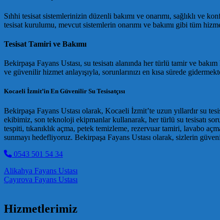
Sıhhi tesisat sistemlerinizin düzenli bakımı ve onarımı, sağlıklı ve ko
tesisat kurulumu, mevcut sistemlerin onarımı ve bakımı gibi tüm hizm
Tesisat Tamiri ve Bakımı
Bekirpaşa Fayans Ustası, su tesisatı alanında her türlü tamir ve bakım
ve güvenilir hizmet anlayışıyla, sorunlarınızı en kısa sürede gidermekt
Kocaeli İzmit’in En Güvenilir Su Tesisatçısı
Bekirpaşa Fayans Ustası olarak, Kocaeli İzmit’te uzun yıllardır su tes
ekibimiz, son teknoloji ekipmanlar kullanarak, her türlü su tesisatı 
tespiti, tıkanıklık açma, petek temizleme, rezervuar tamiri, lavabo açm
sunmayı hedefliyoruz. Bekirpaşa Fayans Ustası olarak, sizlerin güve
0543 501 54 34
Post navigation
Alikahya Fayans Ustası
Çayırova Fayans Ustası
Hizmetlerimiz