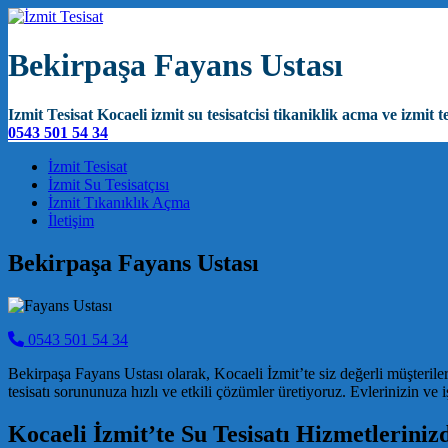
Bekirpaşa Fayans Ustası
Izmit Tesisat Kocaeli izmit su tesisatcisi tikaniklik acma ve izmit te
0543 501 54 34
Main Navigation
İzmit Tesisat
İzmit Su Tesisatçısı
İzmit Tıkanıklık Açma
İletişim
Bekirpaşa Fayans Ustası
0543 501 54 34
Bekirpaşa Fayans Ustası olarak, Kocaeli İzmit’te siz değerli müşterile
tesisatı sorununuza hızlı ve etkili çözümler üretiyoruz. Evlerinizin ve i
Kocaeli İzmit’te Su Tesisatı Hizmetleriniz