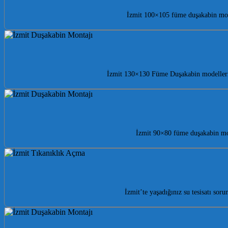
İzmit 100×105 füme duşakabin mode
İzmit 130×130 Füme Duşakabin modelleri i
İzmit 90×80 füme duşakabin mod
İzmit’te yaşadığınız su tesisatı sor