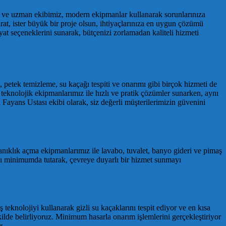
li ve uzman ekibimiz, modern ekipmanlar kullanarak sorunlarınıza
at, ister büyük bir proje olsun, ihtiyaçlarınıza en uygun çözümü
yat seçeneklerini sunarak, bütçenizi zorlamadan kaliteli hizmeti
, petek temizleme, su kaçağı tespiti ve onarımı gibi birçok hizmeti de
 teknolojik ekipmanlarımız ile hızlı ve pratik çözümler sunarken, aynı
ayans Ustası ekibi olarak, siz değerli müşterilerimizin güvenini
kanıklık açma ekipmanlarımız ile lavabo, tuvalet, banyo gideri ve pimaş
mını minimumda tutarak, çevreye duyarlı bir hizmet sunmayı
teknolojiyi kullanarak gizli su kaçaklarını tespit ediyor ve en kısa
kilde belirliyoruz. Minimum hasarla onarım işlemlerini gerçekleştiriyor
r.