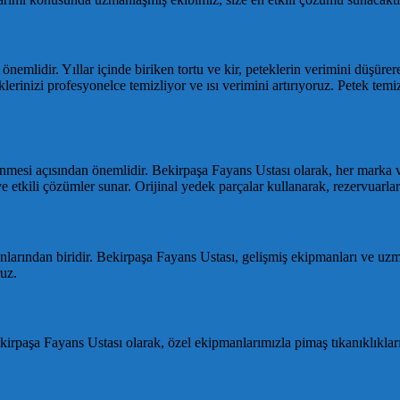
 önemlidir. Yıllar içinde biriken tortu ve kir, peteklerin verimini düşüre
erinizi profesyonelce temizliyor ve ısı verimini artırıyoruz. Petek temiz
lenmesi açısından önemlidir. Bekirpaşa Fayans Ustası olarak, her marka 
e etkili çözümler sunar. Orijinal yedek parçalar kullanarak, rezervuarla
unlarından biridir. Bekirpaşa Fayans Ustası, gelişmiş ekipmanları ve uzma
uz.
kirpaşa Fayans Ustası olarak, özel ekipmanlarımızla pimaş tıkanıklıklar