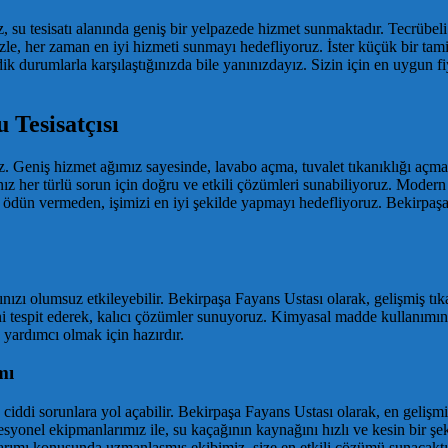
, su tesisatı alanında geniş bir yelpazede hizmet sunmaktadır. Tecrübe
le, her zaman en iyi hizmeti sunmayı hedefliyoruz. İster küçük bir tamir
ik durumlarla karşılaştığınızda bile yanınızdayız. Sizin için en uygun fi
 Tesisatçısı
uz. Geniş hizmet ağımız sayesinde, lavabo açma, tuvalet tıkanıklığı açma
ınız her türlü sorun için doğru ve etkili çözümleri sunabiliyoruz. Modern
ödün vermeden, işimizi en iyi şekilde yapmayı hedefliyoruz. Bekirpaşa F
nızı olumsuz etkileyebilir. Bekirpaşa Fayans Ustası olarak, gelişmiş tı
denini tespit ederek, kalıcı çözümler sunuyoruz. Kimyasal madde kullanı
 yardımcı olmak için hazırdır.
mı
ddi sorunlara yol açabilir. Bekirpaşa Fayans Ustası olarak, en gelişmiş 
syonel ekipmanlarımız ile, su kaçağının kaynağını hızlı ve kesin bir şe
narımı konusunda uzmanlaşmış ekibimiz, size en etkili çözümü sunacaktı