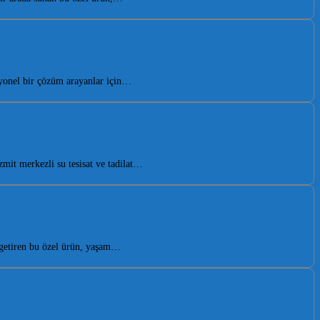
yonel bir çözüm arayanlar için…
it merkezli su tesisat ve tadilat…
 getiren bu özel ürün, yaşam…