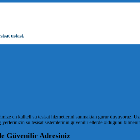
sisat ustasi.
rimize en kaliteli su tesisat hizmetlerini sunmaktan gurur duyuyoruz. U
ş yerlerinizin su tesisat sistemlerinin güvenilir ellerde olduğunu bilmenin
de Güvenilir Adresiniz