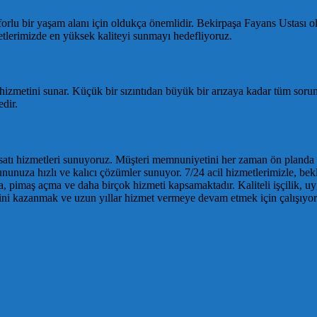
nforlu bir yaşam alanı için oldukça önemlidir. Bekirpaşa Fayans Ustası o
etlerimizde en yüksek kaliteyi sunmayı hedefliyoruz.
 hizmetini sunar. Küçük bir sızıntıdan büyük bir arızaya kadar tüm soru
edir.
isatı hizmetleri sunuyoruz. Müşteri memnuniyetini her zaman ön planda t
sorununuza hızlı ve kalıcı çözümler sunuyor. 7/24 acil hizmetlerimizle, 
a, pimaş açma ve daha birçok hizmeti kapsamaktadır. Kaliteli işçilik, uy
nini kazanmak ve uzun yıllar hizmet vermeye devam etmek için çalışıyor