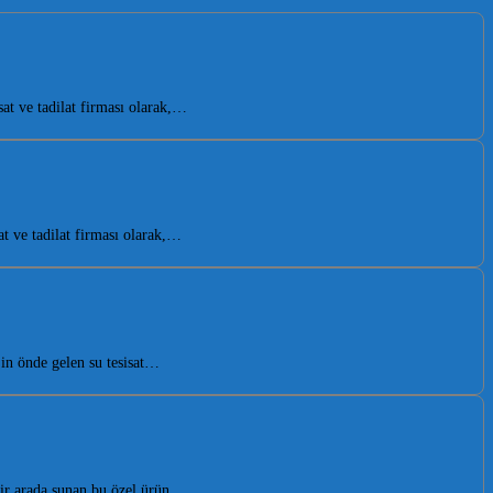
t ve tadilat firması olarak,…
t ve tadilat firması olarak,…
in önde gelen su tesisat…
bir arada sunan bu özel ürün,…