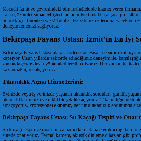
Kocaeli İzmit ve çevresindeki tüm mahallelerde hizmet veren firmamız
kalıcı çözümler sunar. Müşteri memnuniyeti odaklı çalışma prensibimiz
bulmak için buradayız. 7/24 acil su tesisatı hizmetlerimizle, beklenmed
deneyimlemenizi sağlıyoruz.
Bekirpaşa Fayans Ustası: İzmit’in En İyi Su
Bekirpaşa Fayans Ustası olarak, sadece su tesisatı ile sınırlı kalmıyor
kapsıyor. Uzun yıllardır sektörde edindiğimiz deneyim ile, karşılaştığ
zamanda çevre dostu yöntemleri tercih ediyoruz. Her zaman kaliteden 
kazanmak için çalışıyoruz.
Tıkanıklık Açma Hizmetlerimiz
Evinizde veya iş yerinizde yaşanan tıkanıklık sorunları, günlük yaşamı
tıkanıklıklarını hızlı ve etkili bir şekilde açıyoruz. Tıkanıklığın ne
amaçlıyoruz. Profesyonel ekibimiz, her türlü tıkanıklık sorununda size
Bekirpaşa Fayans Ustası: Su Kaçağı Tespiti ve Onarı
Su kaçağı tespiti ve onarımı, zamanında müdahale edilmediği takdirde ci
sürede onarıyoruz. Termal kamera, akustik dinleme cihazları gibi profe
ve uzun yıllar sorun yaşamamanızı sağlıyoruz. Su kaçağı tespiti ve o