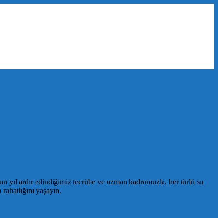
zun yıllardır edindiğimiz tecrübe ve uzman kadromuzla, her türlü su
 rahatlığını yaşayın.