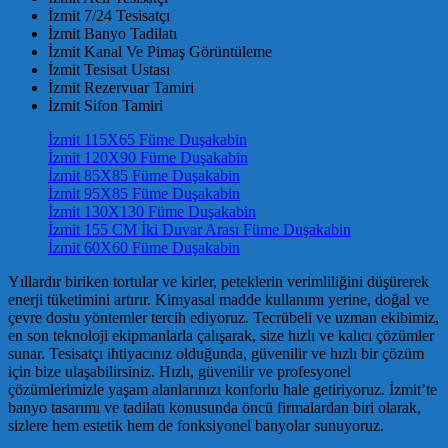
İzmit 7/24 Tesisatçı
İzmit Banyo Tadilatı
İzmit Kanal Ve Pimaş Görüntüleme
İzmit Tesisat Ustası
İzmit Rezervuar Tamiri
İzmit Sifon Tamiri
İzmit 115X65 Füme Duşakabin
İzmit 120X90 Füme Duşakabin
İzmit 85X85 Füme Duşakabin
İzmit 95X85 Füme Duşakabin
İzmit 130X130 Füme Duşakabin
İzmit 155 CM İki Duvar Arası Füme Duşakabin
İzmit 60X60 Füme Duşakabin
Yıllardır biriken tortular ve kirler, peteklerin verimliliğini düşürerek
enerji tüketimini artırır. Kimyasal madde kullanımı yerine, doğal ve
çevre dostu yöntemler tercih ediyoruz. Tecrübeli ve uzman ekibimiz,
en son teknoloji ekipmanlarla çalışarak, size hızlı ve kalıcı çözümler
sunar. Tesisatçı ihtiyacınız olduğunda, güvenilir ve hızlı bir çözüm
için bize ulaşabilirsiniz. Hızlı, güvenilir ve profesyonel
çözümlerimizle yaşam alanlarınızı konforlu hale getiriyoruz. İzmit’te
banyo tasarımı ve tadilatı konusunda öncü firmalardan biri olarak,
sizlere hem estetik hem de fonksiyonel banyolar sunuyoruz.