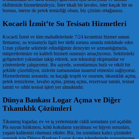
ekibimizle hizmetinizdeyiz. İster tıkalı bir lavabo, ister kaçak bir su
borusu, isterse de petek temizliği olsun, biz çözüm ortağınızız.
Kocaeli İzmit’te Su Tesisatı Hizmetleri
Kocaeli İzmit ve tüm mahallelerinde 7/24 kesintisiz hizmet sunan
firmamız, su tesisatıyla ilgili her türlü soruna anında müdahale eder.
Uzun yıllardır sektörde edindiğimiz deneyim ve uzmanlığımızla,
müşterilerimize en kaliteli hizmeti sunmayı amaçlıyoruz. Sektördeki
gelişmeleri yakından takip ederek, son teknoloji ekipmanlar ve
yöntemlerle çalışıyoruz. Bu sayede, sorunlarınızı hızlı ve etkili bir
şekilde çözebiliyor, sizlerin zamanından tasarruf etmenizi sağlıyoruz.
Hizmetlerimiz arasında; su kaçağı tespiti ve onarımı, tıkanıklık açma,
petek temizleme, lavabo açma, pimaş açma, rezervuar tamiri, tesisat
tamiri ve sıhhi tesisat işleri yer almaktadır.
Dünya Bankası Logar Açma ve Diğer
Tıkanıklık Çözümleri
Tıkanmış logarlar, ev ve iş yerlerinizde ciddi sorunlara yol açabilir.
Pis suyun birikmesi, kötü kokuların yayılması ve hijyen sorunları,
yaşam kalitenizi olumsuz etkiler. Biz, bu sorunlara kalıcı çözümler
sunmak için Dünya Bankası Logar Açma işlemlerinde uzmanlaşmış