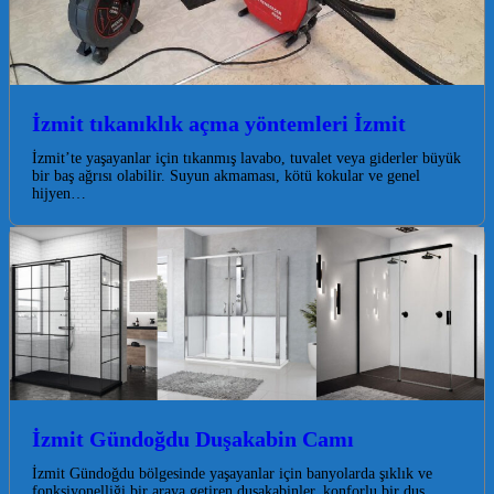
İzmit tıkanıklık açma yöntemleri İzmit
İzmit’te yaşayanlar için tıkanmış lavabo, tuvalet veya giderler büyük
bir baş ağrısı olabilir. Suyun akmaması, kötü kokular ve genel
hijyen…
İzmit Gündoğdu Duşakabin Camı
İzmit Gündoğdu bölgesinde yaşayanlar için banyolarda şıklık ve
fonksiyonelliği bir araya getiren duşakabinler, konforlu bir duş