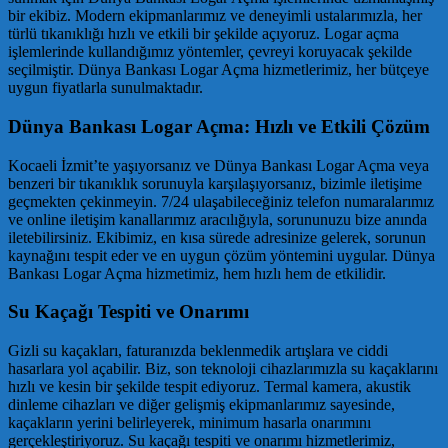
bir ekibiz. Modern ekipmanlarımız ve deneyimli ustalarımızla, her
türlü tıkanıklığı hızlı ve etkili bir şekilde açıyoruz. Logar açma
işlemlerinde kullandığımız yöntemler, çevreyi koruyacak şekilde
seçilmiştir. Dünya Bankası Logar Açma hizmetlerimiz, her bütçeye
uygun fiyatlarla sunulmaktadır.
Dünya Bankası Logar Açma: Hızlı ve Etkili Çözüm
Kocaeli İzmit’te yaşıyorsanız ve Dünya Bankası Logar Açma veya
benzeri bir tıkanıklık sorunuyla karşılaşıyorsanız, bizimle iletişime
geçmekten çekinmeyin. 7/24 ulaşabileceğiniz telefon numaralarımız
ve online iletişim kanallarımız aracılığıyla, sorununuzu bize anında
iletebilirsiniz. Ekibimiz, en kısa sürede adresinize gelerek, sorunun
kaynağını tespit eder ve en uygun çözüm yöntemini uygular. Dünya
Bankası Logar Açma hizmetimiz, hem hızlı hem de etkilidir.
Su Kaçağı Tespiti ve Onarımı
Gizli su kaçakları, faturanızda beklenmedik artışlara ve ciddi
hasarlara yol açabilir. Biz, son teknoloji cihazlarımızla su kaçaklarını
hızlı ve kesin bir şekilde tespit ediyoruz. Termal kamera, akustik
dinleme cihazları ve diğer gelişmiş ekipmanlarımız sayesinde,
kaçakların yerini belirleyerek, minimum hasarla onarımını
gerçekleştiriyoruz. Su kaçağı tespiti ve onarımı hizmetlerimiz,