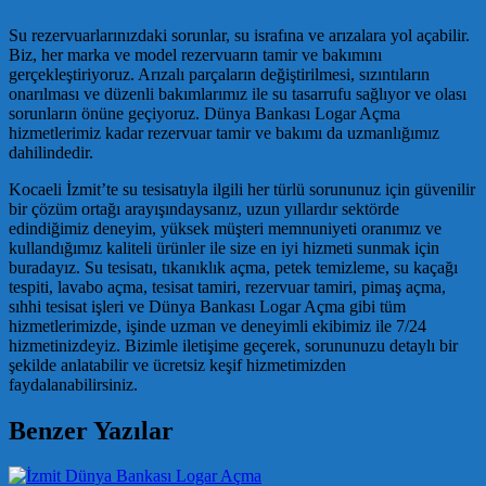
Su rezervuarlarınızdaki sorunlar, su israfına ve arızalara yol açabilir.
Biz, her marka ve model rezervuarın tamir ve bakımını
gerçekleştiriyoruz. Arızalı parçaların değiştirilmesi, sızıntıların
onarılması ve düzenli bakımlarımız ile su tasarrufu sağlıyor ve olası
sorunların önüne geçiyoruz. Dünya Bankası Logar Açma
hizmetlerimiz kadar rezervuar tamir ve bakımı da uzmanlığımız
dahilindedir.
Kocaeli İzmit’te su tesisatıyla ilgili her türlü sorununuz için güvenilir
bir çözüm ortağı arayışındaysanız, uzun yıllardır sektörde
edindiğimiz deneyim, yüksek müşteri memnuniyeti oranımız ve
kullandığımız kaliteli ürünler ile size en iyi hizmeti sunmak için
buradayız. Su tesisatı, tıkanıklık açma, petek temizleme, su kaçağı
tespiti, lavabo açma, tesisat tamiri, rezervuar tamiri, pimaş açma,
sıhhi tesisat işleri ve Dünya Bankası Logar Açma gibi tüm
hizmetlerimizde, işinde uzman ve deneyimli ekibimiz ile 7/24
hizmetinizdeyiz. Bizimle iletişime geçerek, sorununuzu detaylı bir
şekilde anlatabilir ve ücretsiz keşif hizmetimizden
faydalanabilirsiniz.
Benzer Yazılar