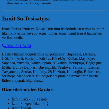
deneyimi sunar. Ancak, zamanla…
İzmit Su Tesisatçısı
İzmit Tesisat İzmit ve Kocaeli'nin tüm ilçelerinde su tesisat işleriniz
tıkanıklık açma, lavabo açma, pimaş açma, izmit tesisat hizmetleri
verilmektedir.
0543 501 54 34
Başlıca hizmet bölgelerimiz şu şekildedir; Başiskele, Derince,
Gölcük, İzmit, Kartepe, Körfez, Köseköy, Kullar, Maşukiye,
Sapanca, Yuvacık, Yahyakaptan, Alikahya, Bekirpaşa, Bağçeşme,
Malta, Dünya Bankası, Bayındırlık, Yeşilova, Yenişehir, Erenler,
Tavşantepe, Serdar, Kadıköy, 28 Haziran, Kabaoğlu, Bekirdere,
Şirintepe Mahalleleri. Bu bölgeler dışında da hizmetimiz vardır
lütfen arayarak bilgi alınız.
Hizmetlerimizden Bazıları
İzmit Kaçak Su Tespiti
İzmit Süzgeç Tıkanıklığı
İzmit Tadilat