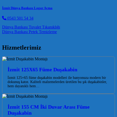
İzmit Dünya Bankası Logar Açma
0543 501 54 34
Post navigation
Dünya Bankası Tuvalet Tıkanıklığı
Dünya Bankası Petek Temizleme
Hizmetlerimiz
İzmit 125X65 Füme Duşakabin
İzmit 125×65 füme duşakabin modelleri ile banyonuza modern bir
dokunuş katın. Kaliteli malzemelerden üretilen bu şık duşakabinler,
hem dayanıklı hem…
İzmit 155 CM İki Duvar Arası Füme
Duşakabin