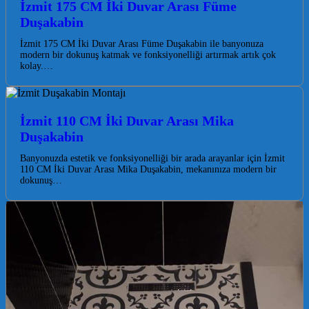
İzmit 175 CM İki Duvar Arası Füme
Duşakabin
İzmit 175 CM İki Duvar Arası Füme Duşakabin ile banyonuza
modern bir dokunuş katmak ve fonksiyonelliği artırmak artık çok
kolay.…
İzmit 110 CM İki Duvar Arası Mika
Duşakabin
Banyonuzda estetik ve fonksiyonelliği bir arada arayanlar için İzmit
110 CM İki Duvar Arası Mika Duşakabin, mekanınıza modern bir
dokunuş…