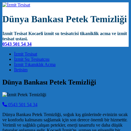
Dünya Bankası Petek Temizliği
Izmit Tesisat Kocaeli izmit su tesisatcisi tikaniklik acma ve izmit
tesisat ustasi.
0543 501 54 34
Main Navigation
İzmit Tesisat
İzmit Su Tesisatçısı
İzmit Tıkanıklık Açma
İletişim
Dünya Bankası Petek Temizliği
0543 501 54 34
Dünya Bankası Petek Temizliği, soğuk kış günlerinde evinizin sıcak
ve konforlu kalmasını sağlamak için son derece önemli bir hizmettir.
Verimli ve sağlıklı çalışan petekler, enerji tasarrufu ve daha düşük
faturalar anlamına gelir. Kocaeli İzmit’te, uzman ve güvenilir bir