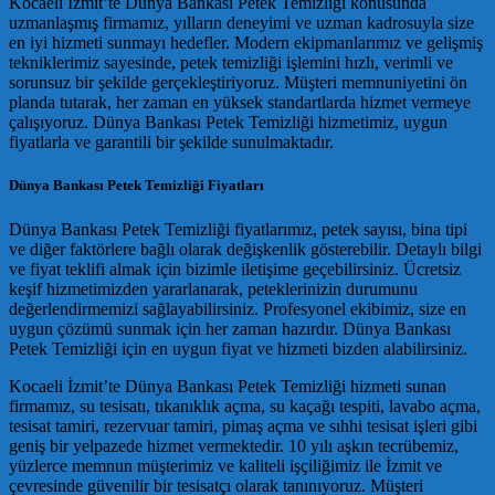
Kocaeli İzmit’te Dünya Bankası Petek Temizliği konusunda
uzmanlaşmış firmamız, yılların deneyimi ve uzman kadrosuyla size
en iyi hizmeti sunmayı hedefler. Modern ekipmanlarımız ve gelişmiş
tekniklerimiz sayesinde, petek temizliği işlemini hızlı, verimli ve
sorunsuz bir şekilde gerçekleştiriyoruz. Müşteri memnuniyetini ön
planda tutarak, her zaman en yüksek standartlarda hizmet vermeye
çalışıyoruz. Dünya Bankası Petek Temizliği hizmetimiz, uygun
fiyatlarla ve garantili bir şekilde sunulmaktadır.
Dünya Bankası Petek Temizliği Fiyatları
Dünya Bankası Petek Temizliği fiyatlarımız, petek sayısı, bina tipi
ve diğer faktörlere bağlı olarak değişkenlik gösterebilir. Detaylı bilgi
ve fiyat teklifi almak için bizimle iletişime geçebilirsiniz. Ücretsiz
keşif hizmetimizden yararlanarak, peteklerinizin durumunu
değerlendirmemizi sağlayabilirsiniz. Profesyonel ekibimiz, size en
uygun çözümü sunmak için her zaman hazırdır. Dünya Bankası
Petek Temizliği için en uygun fiyat ve hizmeti bizden alabilirsiniz.
Kocaeli İzmit’te Dünya Bankası Petek Temizliği hizmeti sunan
firmamız, su tesisatı, tıkanıklık açma, su kaçağı tespiti, lavabo açma,
tesisat tamiri, rezervuar tamiri, pimaş açma ve sıhhi tesisat işleri gibi
geniş bir yelpazede hizmet vermektedir. 10 yılı aşkın tecrübemiz,
yüzlerce memnun müşterimiz ve kaliteli işçiliğimiz ile İzmit ve
çevresinde güvenilir bir tesisatçı olarak tanınıyoruz. Müşteri