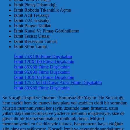
İzmit Pimaş Tıkanıklığı
İzmit Robotla Tıkanıklık Açma
İzmit Acil Tesisatçı
İzmit 7/24 Tesisatçı
İzmit Banyo Tadilatı
İzmit Kanal Ve Pimaş Görüntüleme
İzmit Tesisat Ustası
İzmit Rezervuar Tamiri
İzmit Sifon Tamiri
İzmit 75X130 Füme Duşakabin
İzmit 120X100 Füme Duşakabin
İzmit 85X60 Füme Duşakabin
İzmit 95X90 Füme Duşakabin
İzmit 130X105 Füme Duşakabin
İzmit 175 CM İki Duvar Arası Füme Duşakabin
İzmit 80X60 Füme Duşakabin
Su Kaçağı Tespiti ve Onarımı: Sorunsuz Bir Yaşam İçin Su kaçağı,
hem maddi hem de manevi kayıplara yol açabilen ciddi bir sorundur.
Müşteri memnuniyetini her şeyin üzerinde tutan firmamız, uzun
yıllara dayanan tecrübesi ve yüzlerce memnun müşterisiyle, size de
güvenilir bir hizmet sunmaktan mutluluk duyar. Müşteri
memnuniyetini en üst düzeyde tutarak, banyonuzun hayal ettiğiniz
gibi olmasını sağlıyoruz. Kocaeli İzmit ve çevresinde sunduğumuz