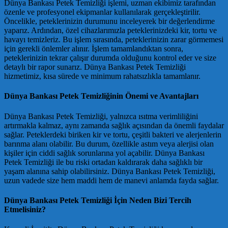
Dünya Bankası Petek Temizliği işlemi, uzman ekibimiz tarafından
özenle ve profesyonel ekipmanlar kullanılarak gerçekleştirilir.
Öncelikle, peteklerinizin durumunu inceleyerek bir değerlendirme
yaparız. Ardından, özel cihazlarımızla peteklerinizdeki kir, tortu ve
havayı temizleriz. Bu işlem sırasında, peteklerinizin zarar görmemesi
için gerekli önlemler alınır. İşlem tamamlandıktan sonra,
peteklerinizin tekrar çalışır durumda olduğunu kontrol eder ve size
detaylı bir rapor sunarız. Dünya Bankası Petek Temizliği
hizmetimiz, kısa sürede ve minimum rahatsızlıkla tamamlanır.
Dünya Bankası Petek Temizliğinin Önemi ve Avantajları
Dünya Bankası Petek Temizliği, yalnızca ısıtma verimliliğini
artırmakla kalmaz, aynı zamanda sağlık açısından da önemli faydalar
sağlar. Peteklerdeki biriken kir ve tortu, çeşitli bakteri ve alerjenlerin
barınma alanı olabilir. Bu durum, özellikle astım veya alerjisi olan
kişiler için ciddi sağlık sorunlarına yol açabilir. Dünya Bankası
Petek Temizliği ile bu riski ortadan kaldırarak daha sağlıklı bir
yaşam alanına sahip olabilirsiniz. Dünya Bankası Petek Temizliği,
uzun vadede size hem maddi hem de manevi anlamda fayda sağlar.
Dünya Bankası Petek Temizliği İçin Neden Bizi Tercih
Etmelisiniz?