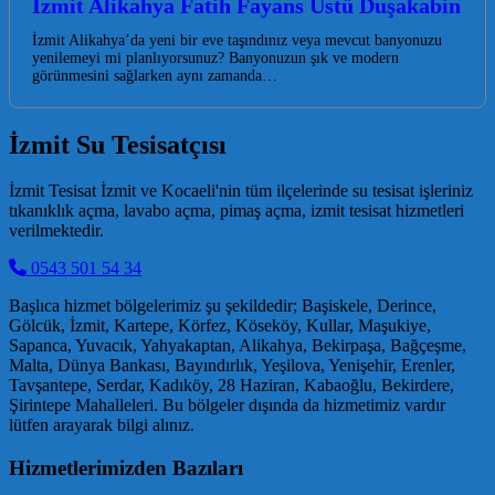
İzmit Alikahya Fatih Fayans Üstü Duşakabin
İzmit Alikahya’da yeni bir eve taşındınız veya mevcut banyonuzu
yenilemeyi mi planlıyorsunuz? Banyonuzun şık ve modern
görünmesini sağlarken aynı zamanda…
İzmit Su Tesisatçısı
İzmit Tesisat İzmit ve Kocaeli'nin tüm ilçelerinde su tesisat işleriniz
tıkanıklık açma, lavabo açma, pimaş açma, izmit tesisat hizmetleri
verilmektedir.
0543 501 54 34
Başlıca hizmet bölgelerimiz şu şekildedir; Başiskele, Derince,
Gölcük, İzmit, Kartepe, Körfez, Köseköy, Kullar, Maşukiye,
Sapanca, Yuvacık, Yahyakaptan, Alikahya, Bekirpaşa, Bağçeşme,
Malta, Dünya Bankası, Bayındırlık, Yeşilova, Yenişehir, Erenler,
Tavşantepe, Serdar, Kadıköy, 28 Haziran, Kabaoğlu, Bekirdere,
Şirintepe Mahalleleri. Bu bölgeler dışında da hizmetimiz vardır
lütfen arayarak bilgi alınız.
Hizmetlerimizden Bazıları