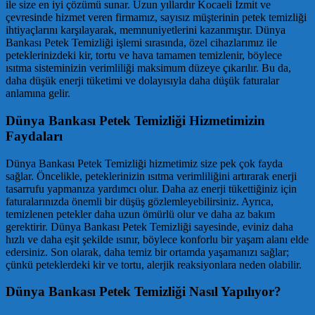
ile size en iyi çözümü sunar. Uzun yıllardır Kocaeli İzmit ve
çevresinde hizmet veren firmamız, sayısız müşterinin petek temizliği
ihtiyaçlarını karşılayarak, memnuniyetlerini kazanmıştır. Dünya
Bankası Petek Temizliği işlemi sırasında, özel cihazlarımız ile
peteklerinizdeki kir, tortu ve hava tamamen temizlenir, böylece
ısıtma sisteminizin verimliliği maksimum düzeye çıkarılır. Bu da,
daha düşük enerji tüketimi ve dolayısıyla daha düşük faturalar
anlamına gelir.
Dünya Bankası Petek Temizliği Hizmetimizin
Faydaları
Dünya Bankası Petek Temizliği hizmetimiz size pek çok fayda
sağlar. Öncelikle, peteklerinizin ısıtma verimliliğini artırarak enerji
tasarrufu yapmanıza yardımcı olur. Daha az enerji tükettiğiniz için
faturalarınızda önemli bir düşüş gözlemleyebilirsiniz. Ayrıca,
temizlenen petekler daha uzun ömürlü olur ve daha az bakım
gerektirir. Dünya Bankası Petek Temizliği sayesinde, eviniz daha
hızlı ve daha eşit şekilde ısınır, böylece konforlu bir yaşam alanı elde
edersiniz. Son olarak, daha temiz bir ortamda yaşamanızı sağlar;
çünkü peteklerdeki kir ve tortu, alerjik reaksiyonlara neden olabilir.
Dünya Bankası Petek Temizliği Nasıl Yapılıyor?