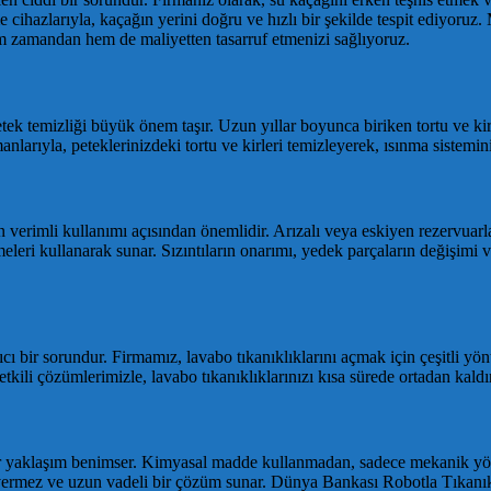
cihazlarıyla, kaçağın yerini doğru ve hızlı bir şekilde tespit ediyoruz.
m zamandan hem de maliyetten tasarruf etmenizi sağlıyoruz.
etek temizliği büyük önem taşır. Uzun yıllar boyunca biriken tortu ve kirl
rıyla, peteklerinizdeki tortu ve kirleri temizleyerek, ısınma sisteminizi
verimli kullanımı açısından önemlidir. Arızalı veya eskiyen rezervuarları
leri kullanarak sunar. Sızıntıların onarımı, yedek parçaların değişimi v
ıcı bir sorundur. Firmamız, lavabo tıkanıklıklarını açmak için çeşitli
e etkili çözümlerimizle, lavabo tıkanıklıklarınızı kısa sürede ortadan kaldı
yaklaşım benimser. Kimyasal madde kullanmadan, sadece mekanik yönte
ermez ve uzun vadeli bir çözüm sunar. Dünya Bankası Robotla Tıkanıkl