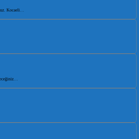
oruz. Kocaeli…
leceğiniz…