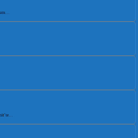
asını…
zmit’te…