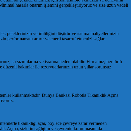
 Minimal hasarla onarım işlemini gerçekleştiriyoruz ve size uzun vadeli
er, peteklerinizin verimliliğini düşürür ve ısınma maliyetlerinizin
n performansını artırır ve enerji tasarruf etmenizi sağlar.
nız, su sızıntılarına ve israfına neden olabilir. Firmamız, her türlü
e düzenli bakımlar ile rezervuarlarınızın uzun yıllar sorunsuz
 yöntemler kullanmaktadır. Dünya Bankası Robotla Tıkanıklık Açma
rıyoruz.
mlerle tıkanıklığı açar, böylece çevreye zarar vermeden
ık Açma, sizlerin sağlığını ve çevrenin korunmasını da