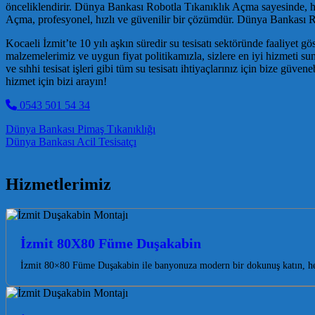
önceliklendirir. Dünya Bankası Robotla Tıkanıklık Açma sayesinde, 
Açma, profesyonel, hızlı ve güvenilir bir çözümdür. Dünya Bankası Ro
Kocaeli İzmit’te 10 yılı aşkın süredir su tesisatı sektöründe faaliye
malzemelerimiz ve uygun fiyat politikamızla, sizlere en iyi hizmeti sun
ve sıhhi tesisat işleri gibi tüm su tesisatı ihtiyaçlarınız için bize güven
hizmet için bizi arayın!
0543 501 54 34
Post navigation
Dünya Bankası Pimaş Tıkanıklığı
Dünya Bankası Acil Tesisatçı
Hizmetlerimiz
İzmit 80X80 Füme Duşakabin
İzmit 80×80 Füme Duşakabin ile banyonuza modern bir dokunuş katın, he