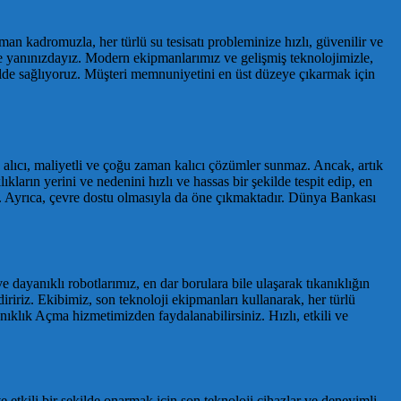
an kadromuzla, her türlü su tesisatı probleminize hızlı, güvenilir ve
ede yanınızdayız. Modern ekipmanlarımız ve gelişmiş teknolojimizle,
şekilde sağlıyoruz. Müşteri memnuniyetini en üst düzeye çıkarmak için
n alıcı, maliyetli ve çoğu zaman kalıcı çözümler sunmaz. Ancak, artık
arın yerini ve nedenini hızlı ve hassas bir şekilde tespit edip, en
r. Ayrıca, çevre dostu olmasıyla da öne çıkmaktadır. Dünya Bankası
ayanıklı robotlarımız, en dar borulara bile ulaşarak tıkanıklığın
ririz. Ekibimiz, son teknoloji ekipmanları kullanarak, her türlü
anıklık Açma hizmetimizden faydalanabilirsiniz. Hızlı, etkili ve
 etkili bir şekilde onarmak için son teknoloji cihazlar ve deneyimli