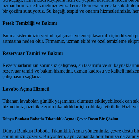
uzmanlarımız ile hizmetinizdeyiz. Termal kameralar ve akustik dinleme 
bir çözüm sunuyoruz. Su kaçağı tespiti ve onarım hizmetlerimizle, he
Petek Temizliği ve Bakımı
Isınma sisteminizin verimli çalışması ve enerji tasarrufu için düzenli p
artmasına neden olur. Firmamız, uzman ekibi ve özel temizleme ekipmanla
Rezervuar Tamiri ve Bakımı
Rezervuarlarınızın sorunsuz çalışması, su tasarrufu ve su kaynaklarının 
rezervuar tamiri ve bakım hizmetini, uzman kadrosu ve kaliteli malzeme
çalışmasını sağlarız.
Lavabo Açma Hizmeti
Tıkanan lavabolar, günlük yaşamınızı olumsuz etkileyebilecek can sık
hizmetimiz, özellikle zorlu tıkanıklıklar için oldukça etkilidir. Hızlı v
Dünya Bankası Robotla Tıkanıklık Açma: Çevre Dostu Bir Çözüm
Dünya Bankası Robotla Tıkanıklık Açma yöntemimiz, çevre dostu bir 
sorununuzu çözeriz. Bu yöntem, aynı zamanda borularınıza da zarar v