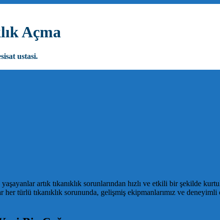
klık Açma
sisat ustasi.
yanlar artık tıkanıklık sorunlarından hızlı ve etkili bir şekilde kurtul
r türlü tıkanıklık sorununda, gelişmiş ekipmanlarımız ve deneyimli ekib