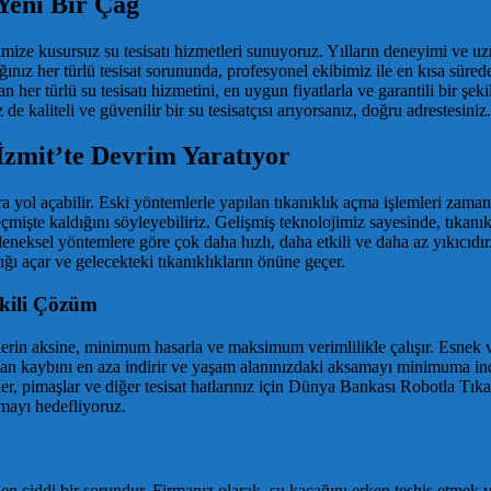
 Yeni Bir Çağ
imize kusursuz su tesisatı hizmetleri sunuyoruz. Yılların deneyimi ve uzm
ğınız her türlü tesisat sorununda, profesyonel ekibimiz ile en kısa sür
an her türlü su tesisatı hizmetini, en uygun fiyatlarla ve garantili bir 
e kaliteli ve güvenilir bir su tesisatçısı arıyorsanız, doğru adrestesiniz.
İzmit’te Devrim Yaratıyor
ra yol açabilir. Eski yöntemlerle yapılan tıkanıklık açma işlemleri zama
te kaldığını söyleyebiliriz. Gelişmiş teknolojimiz sayesinde, tıkanıklıkl
eksel yöntemlere göre çok daha hızlı, daha etkili ve daha az yıkıcıdı
ğı açar ve gelecekteki tıkanıklıkların önüne geçer.
tkili Çözüm
n aksine, minimum hasarla ve maksimum verimlilikle çalışır. Esnek ve d
man kaybını en aza indirir ve yaşam alanınızdaki aksamayı minimuma indi
etler, pimaşlar ve diğer tesisat hatlarınız için Dünya Bankası Robotla Tık
tmayı hedefliyoruz.
 ciddi bir sorundur. Firmanız olarak, su kaçağını erken teşhis etmek ve