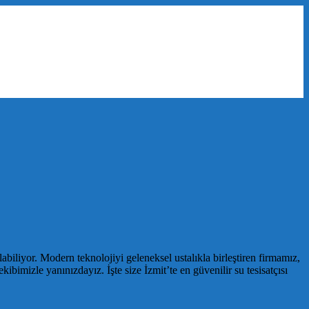
abiliyor. Modern teknolojiyi geleneksel ustalıkla birleştiren firmamız,
imizle yanınızdayız. İşte size İzmit’te en güvenilir su tesisatçısı