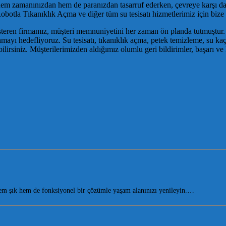
hem zamanınızdan hem de paranızdan tasarruf ederken, çevreye karşı 
botla Tıkanıklık Açma ve diğer tüm su tesisatı hizmetlerimiz için biz
t gösteren firmamız, müşteri memnuniyetini her zaman ön planda tutmuştur
mayı hedefliyoruz. Su tesisatı, tıkanıklık açma, petek temizleme, su kaça
ebilirsiniz. Müşterilerimizden aldığımız olumlu geri bildirimler, başarı ve 
m şık hem de fonksiyonel bir çözümle yaşam alanınızı yenileyin.…