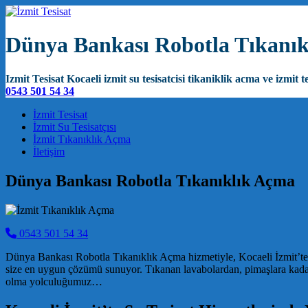
Dünya Bankası Robotla Tıkanı
Izmit Tesisat Kocaeli izmit su tesisatcisi tikaniklik acma ve izmit te
0543 501 54 34
Main Navigation
İzmit Tesisat
İzmit Su Tesisatçısı
İzmit Tıkanıklık Açma
İletişim
Dünya Bankası Robotla Tıkanıklık Açma
0543 501 54 34
Dünya Bankası Robotla Tıkanıklık Açma hizmetiyle, Kocaeli İzmit’te yaşa
size en uygun çözümü sunuyor. Tıkanan lavabolardan, pimaşlara kadar he
olma yolculuğumuz…