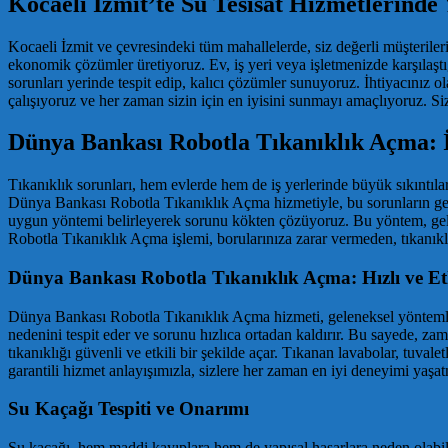
Kocaeli İzmit’te Su Tesisat Hizmetlerinde
Kocaeli İzmit ve çevresindeki tüm mahallelerde, siz değerli müşteriler
ekonomik çözümler üretiyoruz. Ev, iş yeri veya işletmenizde karşılaştı
sorunları yerinde tespit edip, kalıcı çözümler sunuyoruz. İhtiyacınız ol
çalışıyoruz ve her zaman sizin için en iyisini sunmayı amaçlıyoruz. Siz d
Dünya Bankası Robotla Tıkanıklık Açma: 
Tıkanıklık sorunları, hem evlerde hem de iş yerlerinde büyük sıkıntıla
Dünya Bankası Robotla Tıkanıklık Açma hizmetiyle, bu sorunların geçmiş
uygun yöntemi belirleyerek sorunu kökten çözüyoruz. Bu yöntem, gelen
Robotla Tıkanıklık Açma işlemi, borularınıza zarar vermeden, tıkanıklı
Dünya Bankası Robotla Tıkanıklık Açma: Hızlı ve E
Dünya Bankası Robotla Tıkanıklık Açma hizmeti, geleneksel yöntemleri
nedenini tespit eder ve sorunu hızlıca ortadan kaldırır. Bu sayede, za
tıkanıklığı güvenli ve etkili bir şekilde açar. Tıkanan lavabolar, tuval
garantili hizmet anlayışımızla, sizlere her zaman en iyi deneyimi yaşa
Su Kaçağı Tespiti ve Onarımı
Su kaçağı, hem maddi kayıplara hem de yapısal hasarlara neden olabilen