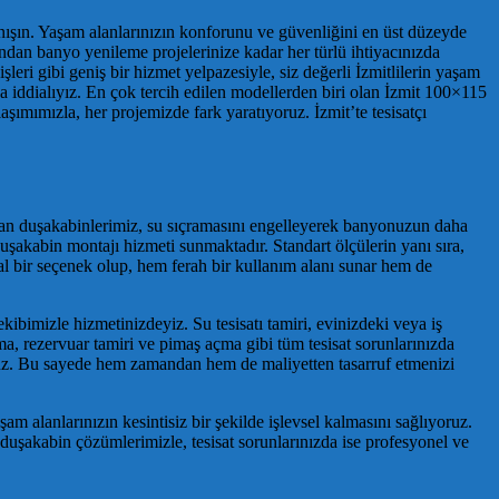
tanışın. Yaşam alanlarınızın konforunu ve güvenliğini en üst düzeyde
ından banyo yenileme projelerinize kadar her türlü ihtiyacınızda
şleri gibi geniş bir hizmet yelpazesiyle, siz değerli İzmitlilerin yaşam
 iddialıyız. En çok tercih edilen modellerden biri olan İzmit 100×115
şımımızla, her projemizde fark yaratıyoruz. İzmit’te tesisatçı
atan duşakabinlerimiz, su sıçramasını engelleyerek banyonuzun daha
uşakabin montajı hizmeti sunmaktadır. Standart ölçülerin yanı sıra,
al bir seçenek olup, hem ferah bir kullanım alanı sunar hem de
ibimizle hizmetinizdeyiz. Su tesisatı tamiri, evinizdeki veya iş
ırma, rezervuar tamiri ve pimaş açma gibi tüm tesisat sorunlarınızda
oruz. Bu sayede hem zamandan hem de maliyetten tasarruf etmenizi
 alanlarınızın kesintisiz bir şekilde işlevsel kalmasını sağlıyoruz.
an duşakabin çözümlerimizle, tesisat sorunlarınızda ise profesyonel ve