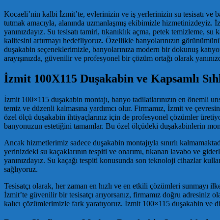
Kocaeli’nin kalbi İzmit’te, evlerinizin ve iş yerlerinizin su tesisatı
tutmak amacıyla, alanında uzmanlaşmış ekibimizle hizmetinizdeyiz. İzmi
yanınızdayız. Su tesisatı tamiri, tıkanıklık açma, petek temizleme, su ka
kalitesini artırmayı hedefliyoruz. Özellikle banyolarınızın görünümün
duşakabin seçeneklerimizle, banyolarınıza modern bir dokunuş katıyoruz
arayışınızda, güvenilir ve profesyonel bir çözüm ortağı olarak yanınız
İzmit 100X115 Duşakabin ve Kapsamlı Sıhh
İzmit 100×115 duşakabin montajı, banyo tadilatlarınızın en önemli un
temiz ve düzenli kalmasına yardımcı olur. Firmamız, İzmit ve çevresind
özel ölçü duşakabin ihtiyaçlarınız için de profesyonel çözümler üretiy
banyonuzun estetiğini tamamlar. Bu özel ölçüdeki duşakabinlerin montajı
Ancak hizmetlerimiz sadece duşakabin montajıyla sınırlı kalmamaktadır.
yerinizdeki su kaçaklarının tespiti ve onarımı, tıkanan lavabo ve giderl
yanınızdayız. Su kaçağı tespiti konusunda son teknoloji cihazlar kul
sağlıyoruz.
Tesisatçı olarak, her zaman en hızlı ve en etkili çözümleri sunmayı il
İzmit’te güvenilir bir tesisatçı arıyorsanız, firmamız doğru adresiniz o
kalıcı çözümlerimizle fark yaratıyoruz. İzmit 100×115 duşakabin ve diğer