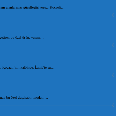
am alanlarınızı güzelleştiriyoruz. Kocaeli…
 getiren bu özel ürün, yaşam…
. Kocaeli’nin kalbinde, İzmit’te su…
sunan bu özel duşakabin modeli,…