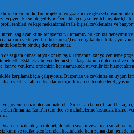
ırımlardan biridir. Bu projelerin en göz alıcı ve işlevsel unsurlarından
a yepyeni bir soluk getiriyor. Özellikle geniş ve ferah banyolar için 
 profil renkleri ve kapı mekanizmaları ile kişisel zevklerinize ve bany
ımını sağlayan kritik bir işlemdir. Firmamız, bu konuda deneyimli ve eği
zun daha kuru ve hijyenik kalmasını sağlayan duşakabinlerimiz, aynı z
inde konforlu bir duş deneyimi sunar.
ının da sağlam olması büyük önem taşır. Firmamız, banyo yenileme projel
tirmektedir. Eski tesisatın yenilenmesi, su kaçaklarının önlenmesi ve da
, banyo yenileme projenizin her aşamasında güvenilir bir hizmet alırsın
 şekilde karşılamak için çalışıyoruz. Bütçenize ve zevkinize en uygun İ
dilatı ve duşakabin ihtiyaçlarınız için firmamızı tercih ederek, yaşam al
tkili ve güvenilir çözümler sunmaktadır. Su tesisatı tamiri, tıkanıklık açm
hip olan firmamız, İzmit’in tüm ilçe ve mahallelerine kesintisiz hizmet ve
ruz.
r. Duvarlarınızda oluşan rutubet, dökülen sıvalar veya artan su faturaları,
siz kırım ve tadilat işlemlerinden kaçınılarak, hem zamandan hem de mali