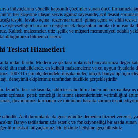
 ve banyo ihtiyaçlarına yönelik kapsamlı çözümler sunan öncü firmamızla 
t’in her köşesine ulaşan servis ağımız sayesinde, acil tesisat sorunlar
çağı tespiti, lavabo açma, rezervuar tamiri, pimaş açma ve sıhhi tesisat i
ü ve işlevselliğini tamamen değiştirecek duşakabin montajı konusunda da
. Kaliteli malzemeler, titiz işçilik ve müşteri memnuniyeti odaklı yakla
da olduğumuzu bilmenizi isteriz.
i Tesisat Hizmetleri
surlarından biridir. Modern ve şık tasarımlarıyla banyolarınıza değer k
eki tüm mahallelerde, en kaliteli malzemelerle ve en uygun fiyatlarla d
oruz. 100×115 cm ölçülerindeki duşakabinler, birçok banyo tipi için ide
, deneyimli ekiplerimiz tarafından titizlikle gerçekleştirilir.
 İzmit’in her noktasında, sıhhi tesisatın tüm alanlarında uzmanlaşmış ek
erin açılması, petek temizliği ile ısıtma sistemlerinizin verimliliğini art
lanarak, duvarlarınızı kırmadan ve minimum hasarla sorunu tespit ediy
ke edindik. Acil durumlarda da gece gündüz demeden hizmet vererek, yaşam
lacaktır. Banyo tadilatlarınızda estetik ve fonksiyonelliği bir arada sun
 tüm tesisat ihtiyaçlarınız için bizimle iletişime geçebilirsiniz.