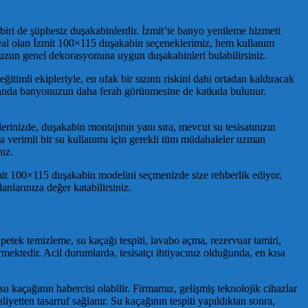
 biri de şüphesiz duşakabinlerdir. İzmit’te banyo yenileme hizmeti
ideal olan İzmit 100×115 duşakabin seçeneklerimiz, hem kullanım
onuzun genel dekorasyonuna uygun duşakabinleri bulabilirsiniz.
timli ekipleriyle, en ufak bir sızıntı riskini dahi ortadan kaldıracak
amanda banyonuzun daha ferah görünmesine de katkıda bulunur.
erinizde, duşakabin montajının yanı sıra, mevcut su tesisatınızın
ha verimli bir su kullanımı için gerekli tüm müdahaleler uzman
ız.
zmit 100×115 duşakabin modelini seçmenizde size rehberlik ediyor,
anlarınıza değer katabilirsiniz.
a, petek temizleme, su kaçağı tespiti, lavabo açma, rezervuar tamiri,
rmektedir. Acil durumlarda, tesisatçı ihtiyacınız olduğunda, en kısa
 su kaçağının habercisi olabilir. Firmamız, gelişmiş teknolojik cihazlar
yetten tasarruf sağlanır. Su kaçağının tespiti yapıldıktan sonra,