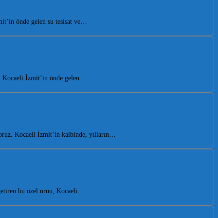
mit’in önde gelen su tesisat ve…
n. Kocaeli İzmit’in önde gelen…
ruz. Kocaeli İzmit’in kalbinde, yılların…
getiren bu özel ürün, Kocaeli…