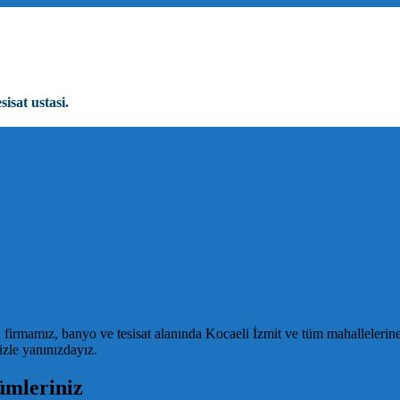
sisat ustasi.
firmamız, banyo ve tesisat alanında Kocaeli İzmit ve tüm mahallelerin
izle yanınızdayız.
ümleriniz