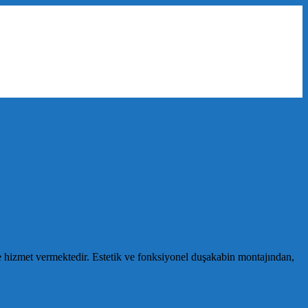
e hizmet vermektedir. Estetik ve fonksiyonel duşakabin montajından,