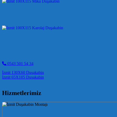
0543 501 54 34
Post navigation
İzmit 130X60 Duşakabin
İzmit 65X105 Duşakabin
Hizmetlerimiz