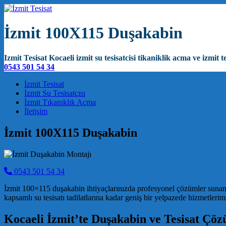
İzmit 100X115 Duşakabin
Izmit Tesisat Kocaeli izmit su tesisatcisi tikaniklik acma ve izmit te
0543 501 54 34
Main Navigation
İzmit Tesisat
İzmit Su Tesisatçısı
İzmit Tıkanıklık Açma
İletişim
İzmit 100X115 Duşakabin
0543 501 54 34
İzmit 100×115 duşakabin ihtiyaçlarınızda profesyonel çözümler sunan 
kapsamlı su tesisatı tadilatlarına kadar geniş bir yelpazede hizmetlerim
Kocaeli İzmit’te Duşakabin ve Tesisat Çöz