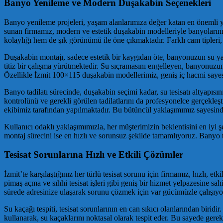
Banyo Yenileme ve Modern Duşakabin Seçenekleri
Banyo yenileme projeleri, yaşam alanlarımıza değer katan en önemli yat
sunan firmamız, modern ve estetik duşakabin modelleriyle banyolarınız
kolaylığı hem de şık görünümü ile öne çıkmaktadır. Farklı cam tipleri,
Duşakabin montajı, sadece estetik bir kaygıdan öte, banyonuzun su yalıt
titiz bir çalışma yürütmektedir. Su sıçramasını engelleyen, banyonu
Özellikle İzmit 100×115 duşakabin modellerimiz, geniş iç hacmi sayes
Banyo tadilatı sürecinde, duşakabin seçimi kadar, su tesisatı altyapıs
kontrolünü ve gerekli görülen tadilatlarını da profesyonelce gerçekleş
ekibimiz tarafından yapılmaktadır. Bu bütüncül yaklaşımımız sayesinde
Kullanıcı odaklı yaklaşımımızla, her müşterimizin beklentisini en iyi
montaj sürecini ise en hızlı ve sorunsuz şekilde tamamlıyoruz. Banyo ta
Tesisat Sorunlarına Hızlı ve Etkili Çözümler
İzmit’te karşılaştığınız her türlü tesisat sorunu için firmamız, hızlı, e
pimaş açma ve sıhhi tesisat işleri gibi geniş bir hizmet yelpazesine sa
sürede adresinize ulaşarak sorunu çözmek için var gücümüzle çalışıyo
Su kaçağı tespiti, tesisat sorunlarının en can sıkıcı olanlarından biridi
kullanarak, su kaçaklarını noktasal olarak tespit eder. Bu sayede gerek