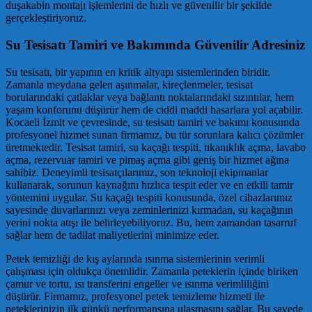
duşakabin montajı işlemlerini de hızlı ve güvenilir bir şekilde
gerçekleştiriyoruz.
Su Tesisatı Tamiri ve Bakımında Güvenilir Adresiniz
Su tesisatı, bir yapının en kritik altyapı sistemlerinden biridir.
Zamanla meydana gelen aşınmalar, kireçlenmeler, tesisat
borularındaki çatlaklar veya bağlantı noktalarındaki sızıntılar, hem
yaşam konforunu düşürür hem de ciddi maddi hasarlara yol açabilir.
Kocaeli İzmit ve çevresinde, su tesisatı tamiri ve bakımı konusunda
profesyonel hizmet sunan firmamız, bu tür sorunlara kalıcı çözümler
üretmektedir. Tesisat tamiri, su kaçağı tespiti, tıkanıklık açma, lavabo
açma, rezervuar tamiri ve pimaş açma gibi geniş bir hizmet ağına
sahibiz. Deneyimli tesisatçılarımız, son teknoloji ekipmanlar
kullanarak, sorunun kaynağını hızlıca tespit eder ve en etkili tamir
yöntemini uygular. Su kaçağı tespiti konusunda, özel cihazlarımız
sayesinde duvarlarınızı veya zeminlerinizi kırmadan, su kaçağının
yerini nokta atışı ile belirleyebiliyoruz. Bu, hem zamandan tasarruf
sağlar hem de tadilat maliyetlerini minimize eder.
Petek temizliği de kış aylarında ısınma sistemlerinin verimli
çalışması için oldukça önemlidir. Zamanla peteklerin içinde biriken
çamur ve tortu, ısı transferini engeller ve ısınma verimliliğini
düşürür. Firmamız, profesyonel petek temizleme hizmeti ile
peteklerinizin ilk günkü performansına ulaşmasını sağlar. Bu sayede