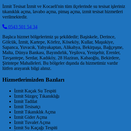
İzmit Tesisat İzmit ve Kocaeli'nin tüm ilçelerinde su tesisat işleriniz
tıkanıklık açma, lavabo açma, pimaş açma, izmit tesisat hizmetleri
verilmektedir.
0543 501 54 34
Başlıca hizmet bölgelerimiz şu şekildedir; Başiskele, Derince,
Gölcük, İzmit, Kartepe, Körfez, Köseköy, Kullar, Maşukiye,
Sapanca, Yuvacık, Yahyakaptan, Alikahya, Bekirpaşa, Bağçeşme,
Malta, Dünya Bankası, Bayındırlık, Yeşilova, Yenişehir, Erenler,
Tavşantepe, Serdar, Kadıköy, 28 Haziran, Kabaoğlu, Bekirdere,
Şirintepe Mahalleleri. Bu bölgeler dışında da hizmetimiz vardır
lütfen arayarak bilgi alınız.
Hizmetlerimizden Bazıları
İzmit Kaçak Su Tespiti
İzmit Süzgeç Tıkanıklığı
İzmit Tadilat
İzmit Tesisatçı
İzmit Tıkanıklık Açma
İzmit Gider Açma
İzmit Tuvalet Açma
İzmit Su Kaçağı Tespiti