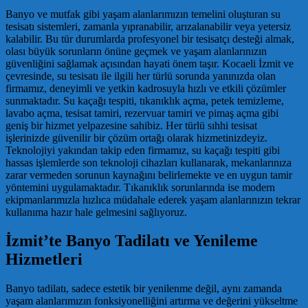
Banyo ve mutfak gibi yaşam alanlarımızın temelini oluşturan su
tesisatı sistemleri, zamanla yıpranabilir, arızalanabilir veya yetersiz
kalabilir. Bu tür durumlarda profesyonel bir tesisatçı desteği almak,
olası büyük sorunların önüne geçmek ve yaşam alanlarınızın
güvenliğini sağlamak açısından hayati önem taşır. Kocaeli İzmit ve
çevresinde, su tesisatı ile ilgili her türlü sorunda yanınızda olan
firmamız, deneyimli ve yetkin kadrosuyla hızlı ve etkili çözümler
sunmaktadır. Su kaçağı tespiti, tıkanıklık açma, petek temizleme,
lavabo açma, tesisat tamiri, rezervuar tamiri ve pimaş açma gibi
geniş bir hizmet yelpazesine sahibiz. Her türlü sıhhi tesisat
işlerinizde güvenilir bir çözüm ortağı olarak hizmetinizdeyiz.
Teknolojiyi yakından takip eden firmamız, su kaçağı tespiti gibi
hassas işlemlerde son teknoloji cihazları kullanarak, mekanlarınıza
zarar vermeden sorunun kaynağını belirlemekte ve en uygun tamir
yöntemini uygulamaktadır. Tıkanıklık sorunlarında ise modern
ekipmanlarımızla hızlıca müdahale ederek yaşam alanlarınızın tekrar
kullanıma hazır hale gelmesini sağlıyoruz.
İzmit’te Banyo Tadilatı ve Yenileme
Hizmetleri
Banyo tadilatı, sadece estetik bir yenilenme değil, aynı zamanda
yaşam alanlarımızın fonksiyonelliğini artırma ve değerini yükseltme