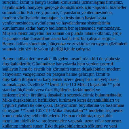
sürecidir. İzmit’te banyo tadilatı konusunda uzmanlaşmış firmamız,
hayalinizdeki banyoyu gerçeğe dönüştürmek için kapsamlı hizmetler
sunmaktadır. Eski ve yıpranmış fayansların yenilenmesinden,
modern vitrifiyelerin montajına, su tesisatının baştan sona
yenilenmesinden, aydınlatma ve havalandırma sistemlerinin
kurulumuna kadar banyo tadilatının her aşamasında yanınızdayız.
Müşteri memnuniyetini her zaman ön planda tutan ekibimiz, proje
başlangıcından tamamlanmasına kadar titiz bir çalışma sergiler.
Banyo tadilatı sürecinde, bütçenize ve zevkinize en uygun çözümleri
sunmak için sizinle yakın işbirliği içinde çalışırız.
Banyo tadilatı denince akla ilk gelen unsurlardan biri de şüphesiz
duşakabinlerdir. Günümüzde banyolarda hem yerden tasarruf
sağlayan hem de estetik bir görünüm sunan duşakabinler, modern
banyoların vazgeçilmez bir parçası haline gelmiştir. İzmit’te
duşakabin ihtiyacınızı karşılamak üzere geniş bir ürün yelpazesi
sunmaktayız. Özellikle **İzmit 105×110 Mika Duşakabin** gibi
standart ölçülerde veya özel ölçülerde, farklı model ve
malzemelerden üretilmiş duşakabin seçeneklerimiz bulunmaktadır.
Mika duşakabinler, hafiflikleri, kırılmaya karşı dayanıklılıkları ve
uygun fiyatları ile öne çıkar. Banyonuzun boyutlarına ve tasarımına
en uygun **İzmit 105×110 Mika Duşakabin** modelini seçmeniz
konusunda size rehberlik ederiz. Uzman ekibimiz, duşakabin
montajını titizlikle ve profesyonelce yaparak, uzun yıllar sorunsuz
kullanım imkanı sunar. Eski duşakabinlerinizin sökümü ve yeni