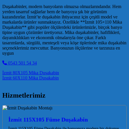
Duşakabinler, modern banyoların olmazsa olmazlarındandır. Hem
yerden tasarruf sağlarlar hem de banyoya şık bir görünüm
kazandırırlar. İzmit’te duşakabin ihtiyacınız için çeşitli model ve
markalarda ürünler sunmaktayız. Özellikle **İzmit 105×110 Mika
Duşakabin** gibi popüler ölçülerdeki ürünlerimizle, birçok banyo
tipine uygun çözümler üretiyoruz. Mika duşakabinler, hafiflikleri,
dayanıklılıkları ve ekonomik olmalarıyla öne çıkar. Farklı
tasarımlarda, sürgülü, menteşeli veya köşe tiplerinde mika duşakabin
seçeneklerimiz mevcuttur. Banyonuzun ölçülerine ve tarzınıza en
uygun
0543 501 54 34
Post navigation
İzmit 80X105 Mika Duşakabin
İzmit 60X110 Mika Duşakabin
Hizmetlerimiz
İzmit 115X105 Füme Duşakabin
İzmit 115X105 Füme Duşakabin ile banyonuza modern bir dokunuş