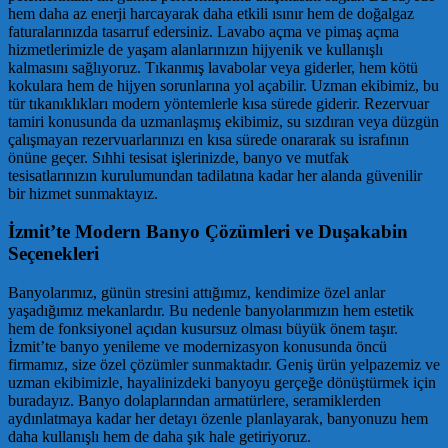
hem daha az enerji harcayarak daha etkili ısınır hem de doğalgaz
faturalarınızda tasarruf edersiniz. Lavabo açma ve pimaş açma
hizmetlerimizle de yaşam alanlarınızın hijyenik ve kullanışlı
kalmasını sağlıyoruz. Tıkanmış lavabolar veya giderler, hem kötü
kokulara hem de hijyen sorunlarına yol açabilir. Uzman ekibimiz, bu
tür tıkanıklıkları modern yöntemlerle kısa sürede giderir. Rezervuar
tamiri konusunda da uzmanlaşmış ekibimiz, su sızdıran veya düzgün
çalışmayan rezervuarlarınızı en kısa sürede onararak su israfının
önüne geçer. Sıhhi tesisat işlerinizde, banyo ve mutfak
tesisatlarınızın kurulumundan tadilatına kadar her alanda güvenilir
bir hizmet sunmaktayız.
İzmit’te Modern Banyo Çözümleri ve Duşakabin
Seçenekleri
Banyolarımız, günün stresini attığımız, kendimize özel anlar
yaşadığımız mekanlardır. Bu nedenle banyolarımızın hem estetik
hem de fonksiyonel açıdan kusursuz olması büyük önem taşır.
İzmit’te banyo yenileme ve modernizasyon konusunda öncü
firmamız, size özel çözümler sunmaktadır. Geniş ürün yelpazemiz ve
uzman ekibimizle, hayalinizdeki banyoyu gerçeğe dönüştürmek için
buradayız. Banyo dolaplarından armatürlere, seramiklerden
aydınlatmaya kadar her detayı özenle planlayarak, banyonuzu hem
daha kullanışlı hem de daha şık hale getiriyoruz.