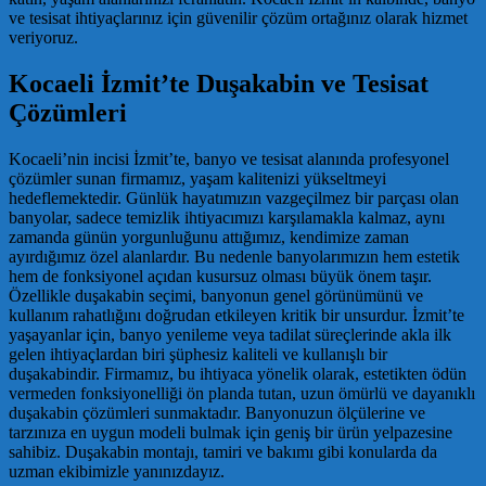
ve tesisat ihtiyaçlarınız için güvenilir çözüm ortağınız olarak hizmet
veriyoruz.
Kocaeli İzmit’te Duşakabin ve Tesisat
Çözümleri
Kocaeli’nin incisi İzmit’te, banyo ve tesisat alanında profesyonel
çözümler sunan firmamız, yaşam kalitenizi yükseltmeyi
hedeflemektedir. Günlük hayatımızın vazgeçilmez bir parçası olan
banyolar, sadece temizlik ihtiyacımızı karşılamakla kalmaz, aynı
zamanda günün yorgunluğunu attığımız, kendimize zaman
ayırdığımız özel alanlardır. Bu nedenle banyolarımızın hem estetik
hem de fonksiyonel açıdan kusursuz olması büyük önem taşır.
Özellikle duşakabin seçimi, banyonun genel görünümünü ve
kullanım rahatlığını doğrudan etkileyen kritik bir unsurdur. İzmit’te
yaşayanlar için, banyo yenileme veya tadilat süreçlerinde akla ilk
gelen ihtiyaçlardan biri şüphesiz kaliteli ve kullanışlı bir
duşakabindir. Firmamız, bu ihtiyaca yönelik olarak, estetikten ödün
vermeden fonksiyonelliği ön planda tutan, uzun ömürlü ve dayanıklı
duşakabin çözümleri sunmaktadır. Banyonuzun ölçülerine ve
tarzınıza en uygun modeli bulmak için geniş bir ürün yelpazesine
sahibiz. Duşakabin montajı, tamiri ve bakımı gibi konularda da
uzman ekibimizle yanınızdayız.