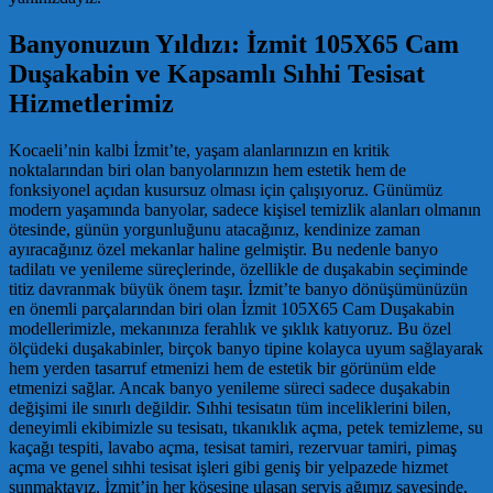
Banyonuzun Yıldızı: İzmit 105X65 Cam
Duşakabin ve Kapsamlı Sıhhi Tesisat
Hizmetlerimiz
Kocaeli’nin kalbi İzmit’te, yaşam alanlarınızın en kritik
noktalarından biri olan banyolarınızın hem estetik hem de
fonksiyonel açıdan kusursuz olması için çalışıyoruz. Günümüz
modern yaşamında banyolar, sadece kişisel temizlik alanları olmanın
ötesinde, günün yorgunluğunu atacağınız, kendinize zaman
ayıracağınız özel mekanlar haline gelmiştir. Bu nedenle banyo
tadilatı ve yenileme süreçlerinde, özellikle de duşakabin seçiminde
titiz davranmak büyük önem taşır. İzmit’te banyo dönüşümünüzün
en önemli parçalarından biri olan İzmit 105X65 Cam Duşakabin
modellerimizle, mekanınıza ferahlık ve şıklık katıyoruz. Bu özel
ölçüdeki duşakabinler, birçok banyo tipine kolayca uyum sağlayarak
hem yerden tasarruf etmenizi hem de estetik bir görünüm elde
etmenizi sağlar. Ancak banyo yenileme süreci sadece duşakabin
değişimi ile sınırlı değildir. Sıhhi tesisatın tüm inceliklerini bilen,
deneyimli ekibimizle su tesisatı, tıkanıklık açma, petek temizleme, su
kaçağı tespiti, lavabo açma, tesisat tamiri, rezervuar tamiri, pimaş
açma ve genel sıhhi tesisat işleri gibi geniş bir yelpazede hizmet
sunmaktayız. İzmit’in her köşesine ulaşan servis ağımız sayesinde,