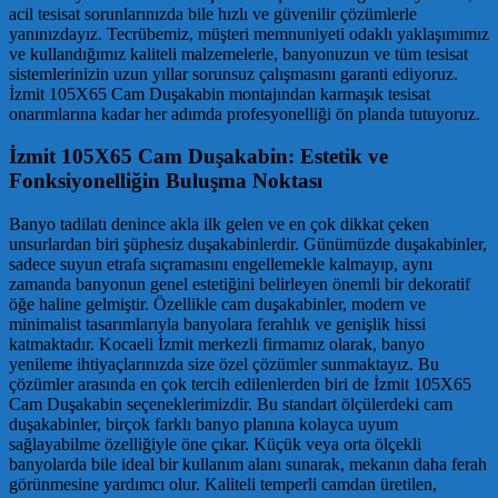
acil tesisat sorunlarınızda bile hızlı ve güvenilir çözümlerle
yanınızdayız. Tecrübemiz, müşteri memnuniyeti odaklı yaklaşımımız
ve kullandığımız kaliteli malzemelerle, banyonuzun ve tüm tesisat
sistemlerinizin uzun yıllar sorunsuz çalışmasını garanti ediyoruz.
İzmit 105X65 Cam Duşakabin montajından karmaşık tesisat
onarımlarına kadar her adımda profesyonelliği ön planda tutuyoruz.
İzmit 105X65 Cam Duşakabin: Estetik ve
Fonksiyonelliğin Buluşma Noktası
Banyo tadilatı denince akla ilk gelen ve en çok dikkat çeken
unsurlardan biri şüphesiz duşakabinlerdir. Günümüzde duşakabinler,
sadece suyun etrafa sıçramasını engellemekle kalmayıp, aynı
zamanda banyonun genel estetiğini belirleyen önemli bir dekoratif
öğe haline gelmiştir. Özellikle cam duşakabinler, modern ve
minimalist tasarımlarıyla banyolara ferahlık ve genişlik hissi
katmaktadır. Kocaeli İzmit merkezli firmamız olarak, banyo
yenileme ihtiyaçlarınızda size özel çözümler sunmaktayız. Bu
çözümler arasında en çok tercih edilenlerden biri de İzmit 105X65
Cam Duşakabin seçeneklerimizdir. Bu standart ölçülerdeki cam
duşakabinler, birçok farklı banyo planına kolayca uyum
sağlayabilme özelliğiyle öne çıkar. Küçük veya orta ölçekli
banyolarda bile ideal bir kullanım alanı sunarak, mekanın daha ferah
görünmesine yardımcı olur. Kaliteli temperli camdan üretilen,