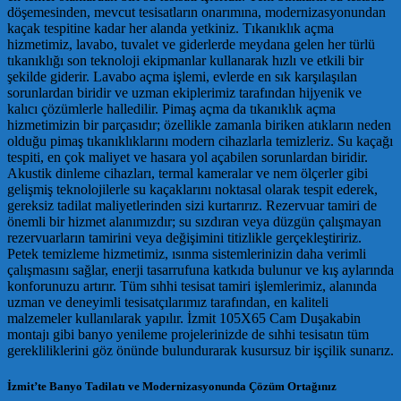
döşemesinden, mevcut tesisatların onarımına, modernizasyonundan
kaçak tespitine kadar her alanda yetkiniz. Tıkanıklık açma
hizmetimiz, lavabo, tuvalet ve giderlerde meydana gelen her türlü
tıkanıklığı son teknoloji ekipmanlar kullanarak hızlı ve etkili bir
şekilde giderir. Lavabo açma işlemi, evlerde en sık karşılaşılan
sorunlardan biridir ve uzman ekiplerimiz tarafından hijyenik ve
kalıcı çözümlerle halledilir. Pimaş açma da tıkanıklık açma
hizmetimizin bir parçasıdır; özellikle zamanla biriken atıkların neden
olduğu pimaş tıkanıklıklarını modern cihazlarla temizleriz. Su kaçağı
tespiti, en çok maliyet ve hasara yol açabilen sorunlardan biridir.
Akustik dinleme cihazları, termal kameralar ve nem ölçerler gibi
gelişmiş teknolojilerle su kaçaklarını noktasal olarak tespit ederek,
gereksiz tadilat maliyetlerinden sizi kurtarırız. Rezervuar tamiri de
önemli bir hizmet alanımızdır; su sızdıran veya düzgün çalışmayan
rezervuarların tamirini veya değişimini titizlikle gerçekleştiririz.
Petek temizleme hizmetimiz, ısınma sistemlerinizin daha verimli
çalışmasını sağlar, enerji tasarrufuna katkıda bulunur ve kış aylarında
konforunuzu artırır. Tüm sıhhi tesisat tamiri işlemlerimiz, alanında
uzman ve deneyimli tesisatçılarımız tarafından, en kaliteli
malzemeler kullanılarak yapılır. İzmit 105X65 Cam Duşakabin
montajı gibi banyo yenileme projelerinizde de sıhhi tesisatın tüm
gerekliliklerini göz önünde bulundurarak kusursuz bir işçilik sunarız.
İzmit’te Banyo Tadilatı ve Modernizasyonunda Çözüm Ortağınız