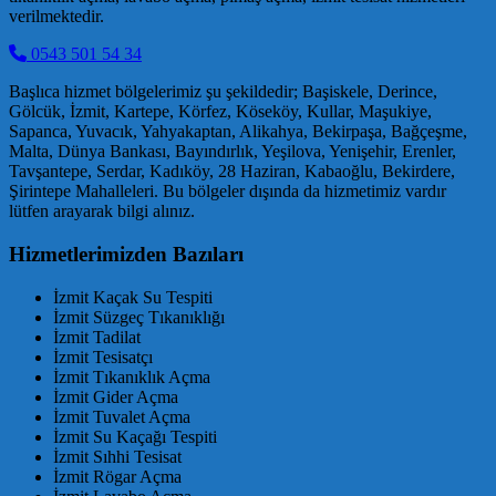
verilmektedir.
0543 501 54 34
Başlıca hizmet bölgelerimiz şu şekildedir; Başiskele, Derince,
Gölcük, İzmit, Kartepe, Körfez, Köseköy, Kullar, Maşukiye,
Sapanca, Yuvacık, Yahyakaptan, Alikahya, Bekirpaşa, Bağçeşme,
Malta, Dünya Bankası, Bayındırlık, Yeşilova, Yenişehir, Erenler,
Tavşantepe, Serdar, Kadıköy, 28 Haziran, Kabaoğlu, Bekirdere,
Şirintepe Mahalleleri. Bu bölgeler dışında da hizmetimiz vardır
lütfen arayarak bilgi alınız.
Hizmetlerimizden Bazıları
İzmit Kaçak Su Tespiti
İzmit Süzgeç Tıkanıklığı
İzmit Tadilat
İzmit Tesisatçı
İzmit Tıkanıklık Açma
İzmit Gider Açma
İzmit Tuvalet Açma
İzmit Su Kaçağı Tespiti
İzmit Sıhhi Tesisat
İzmit Rögar Açma