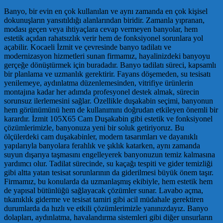
Banyo, bir evin en çok kullanılan ve aynı zamanda en çok kişisel
dokunuşların yansıtıldığı alanlarından biridir. Zamanla yıpranan,
modası geçen veya ihtiyaçlara cevap vermeyen banyolar, hem
estetik açıdan rahatsızlık verir hem de fonksiyonel sorunlara yol
açabilir. Kocaeli İzmit ve çevresinde banyo tadilatı ve
modernizasyon hizmetleri sunan firmamız, hayalinizdeki banyoyu
gerçeğe dönüştürmek için buradadır. Banyo tadilatı süreci, kapsamlı
bir planlama ve uzmanlık gerektirir. Fayans döşemeden, su tesisatı
yenilemeye, aydınlatma düzenlemesinden, vitrifiye ürünlerin
montajına kadar her adımda profesyonel destek almak, sürecin
sorunsuz ilerlemesini sağlar. Özellikle duşakabin seçimi, banyonun
hem görünümünü hem de kullanımını doğrudan etkileyen önemli bir
karardır. İzmit 105X65 Cam Duşakabin gibi estetik ve fonksiyonel
çözümlerimizle, banyonuza yeni bir soluk getiriyoruz. Bu
ölçülerdeki cam duşakabinler, modern tasarımları ve dayanıklı
yapılarıyla banyolara ferahlık ve şıklık katarken, aynı zamanda
suyun dışarıya taşmasını engelleyerek banyonuzun temiz kalmasına
yardımcı olur. Tadilat sürecinde, su kaçağı tespiti ve gider temizliği
gibi altta yatan tesisat sorunlarının da giderilmesi büyük önem taşır.
Firmamız, bu konularda da uzmanlaşmış ekibiyle, hem estetik hem
de yapısal bütünlüğü sağlayacak çözümler sunar. Lavabo açma,
tıkanıklık giderme ve tesisat tamiri gibi acil müdahale gerektiren
durumlarda da hızlı ve etkili çözümlerimizle yanınızdayız. Banyo
dolapları, aydınlatma, havalandırma sistemleri gibi diğer unsurların