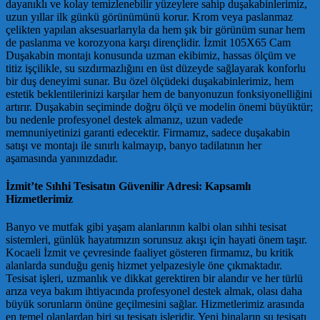
dayanıklı ve kolay temizlenebilir yüzeylere sahip duşakabinlerimiz,
uzun yıllar ilk günkü görünümünü korur. Krom veya paslanmaz
çelikten yapılan aksesuarlarıyla da hem şık bir görünüm sunar hem
de paslanma ve korozyona karşı dirençlidir. İzmit 105X65 Cam
Duşakabin montajı konusunda uzman ekibimiz, hassas ölçüm ve
titiz işçilikle, su sızdırmazlığını en üst düzeyde sağlayarak konforlu
bir duş deneyimi sunar. Bu özel ölçüdeki duşakabinlerimiz, hem
estetik beklentilerinizi karşılar hem de banyonuzun fonksiyonelliğini
artırır. Duşakabin seçiminde doğru ölçü ve modelin önemi büyüktür;
bu nedenle profesyonel destek almanız, uzun vadede
memnuniyetinizi garanti edecektir. Firmamız, sadece duşakabin
satışı ve montajı ile sınırlı kalmayıp, banyo tadilatının her
aşamasında yanınızdadır.
İzmit’te Sıhhi Tesisatın Güvenilir Adresi: Kapsamlı
Hizmetlerimiz
Banyo ve mutfak gibi yaşam alanlarının kalbi olan sıhhi tesisat
sistemleri, günlük hayatımızın sorunsuz akışı için hayati önem taşır.
Kocaeli İzmit ve çevresinde faaliyet gösteren firmamız, bu kritik
alanlarda sunduğu geniş hizmet yelpazesiyle öne çıkmaktadır.
Tesisat işleri, uzmanlık ve dikkat gerektiren bir alandır ve her türlü
arıza veya bakım ihtiyacında profesyonel destek almak, olası daha
büyük sorunların önüne geçilmesini sağlar. Hizmetlerimiz arasında
en temel olanlardan biri su tesisatı işleridir. Yeni binaların su tesisatı