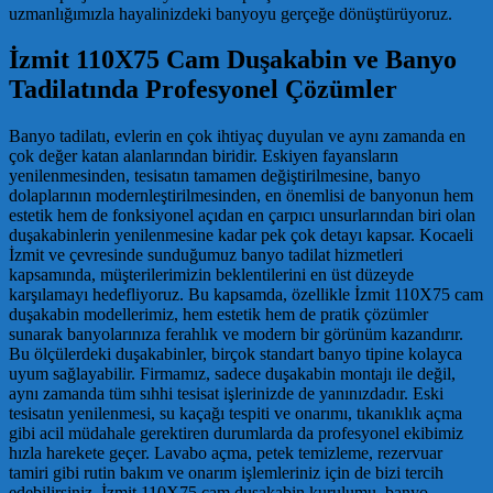
uzmanlığımızla hayalinizdeki banyoyu gerçeğe dönüştürüyoruz.
İzmit 110X75 Cam Duşakabin ve Banyo
Tadilatında Profesyonel Çözümler
Banyo tadilatı, evlerin en çok ihtiyaç duyulan ve aynı zamanda en
çok değer katan alanlarından biridir. Eskiyen fayansların
yenilenmesinden, tesisatın tamamen değiştirilmesine, banyo
dolaplarının modernleştirilmesinden, en önemlisi de banyonun hem
estetik hem de fonksiyonel açıdan en çarpıcı unsurlarından biri olan
duşakabinlerin yenilenmesine kadar pek çok detayı kapsar. Kocaeli
İzmit ve çevresinde sunduğumuz banyo tadilat hizmetleri
kapsamında, müşterilerimizin beklentilerini en üst düzeyde
karşılamayı hedefliyoruz. Bu kapsamda, özellikle İzmit 110X75 cam
duşakabin modellerimiz, hem estetik hem de pratik çözümler
sunarak banyolarınıza ferahlık ve modern bir görünüm kazandırır.
Bu ölçülerdeki duşakabinler, birçok standart banyo tipine kolayca
uyum sağlayabilir. Firmamız, sadece duşakabin montajı ile değil,
aynı zamanda tüm sıhhi tesisat işlerinizde de yanınızdadır. Eski
tesisatın yenilenmesi, su kaçağı tespiti ve onarımı, tıkanıklık açma
gibi acil müdahale gerektiren durumlarda da profesyonel ekibimiz
hızla harekete geçer. Lavabo açma, petek temizleme, rezervuar
tamiri gibi rutin bakım ve onarım işlemleriniz için de bizi tercih
edebilirsiniz. İzmit 110X75 cam duşakabin kurulumu, banyo