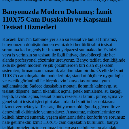
Banyonuzda Modern Dokunuş: İzmit
110X75 Cam Duşakabin ve Kapsamlı
Tesisat Hizmetleri
Kocaeli İzmit’in kalbinde yer alan su tesisat ve tadilat firmamız,
banyonuzun dönüşümünden evinizdeki her türlü sıhhi tesisat
sorununa kadar geniş bir hizmet yelpazesi sunmaktadır. Evinizin
veya iş yerinizin su tesisatı ile ilgili ihtiyaç duyabileceğiniz her
alanda profesyonel çözümler üretiyoruz. Banyo tadilatı denildiğinde
akla ilk gelen modern ve şık çözümlerden biri olan duşakabin
sistemleri, firmamızın uzmanlık alanlarından biridir. Özellikle İzmit
110X75 cam duşakabin modellerimiz, standart ölçülere uygunluğu
ve estetik görünümü ile birçok evin banyo tasarımına uyum
sağlamaktadır. Sadece duşakabin montajı ile sınırlı kalmayıp, su
tesisatı döşeme, tamir, tıkanıklık açma, petek temizleme, su kaçağı
tespiti, lavabo açma, tesisat tamiri, rezervuar tamiri, pimaş açma ve
genel sıhhi tesisat işleri gibi alanlarda da İzmit’in her noktasına
hizmet vermekteyiz. Tesisatçı ihtiyacınız olduğunda, güvenilir ve
deneyimli ekibimizle yanınızdayız. Amacımız, müşterilerimize en
kaliteli hizmeti sunarak, yaşam alanlarını daha konforlu ve sorunsuz
hale getirmektir. İzmit 110X75 cam duşakabin kurulumu, banyo
tadilatı projelerinizin ayrılmaz bir parçası olabilir ve bu alandaki