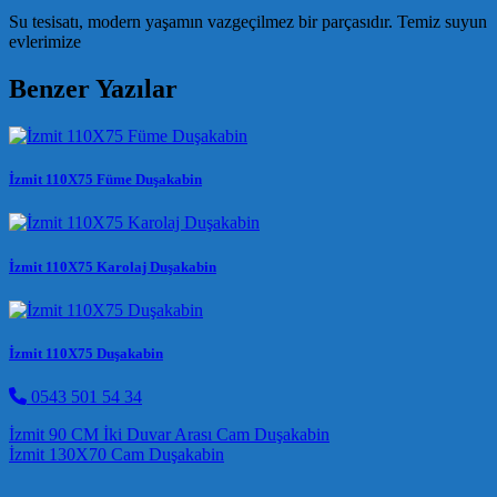
Su tesisatı, modern yaşamın vazgeçilmez bir parçasıdır. Temiz suyun
evlerimize
Benzer Yazılar
İzmit 110X75 Füme Duşakabin
İzmit 110X75 Karolaj Duşakabin
İzmit 110X75 Duşakabin
0543 501 54 34
Post navigation
İzmit 90 CM İki Duvar Arası Cam Duşakabin
İzmit 130X70 Cam Duşakabin