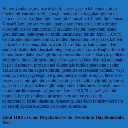
Banyo yenileme, evinize değer katan ve yaşam kalitenizi artıran
önemli bir yatırımdır. Bu süreçte, hem estetik kaygıları gidermek
hem de tesisatın sağlamlığını garanti altına almak büyük önem taşır.
Kocaeli İzmit ve çevresinde, banyo yenileme projelerinizde size
kapsamlı destek sunuyoruz. Duşakabin seçimi, banyonun genel
görünümünü belirleyen en kritik unsurlardan biridir. İzmit 110X75
cam duşakabin modellerimiz, modern tasarımları ve yüksek kaliteli
malzemeleri ile banyolarınıza zarif bir dokunuş katmaktadır. Bu
standart ölçülerdeki duşakabinler, hem yerden tasarruf sağlar hem de
banyonuzun daha ferah görünmesine yardımcı olur. Banyo yenileme
sürecimiz, öncelikle sizin ihtiyaçlarınızı ve beklentilerinizi anlamakla
başlar. Ardından, profesyonel ekibimizle birlikte planlama yapılır.
Tesisatın durumu değerlendirilir, gerekirse eski tesisat yenilenir veya
onarılır. Su kaçağı tespiti ve giderilmesi, tıkanıklık açma, lavabo ve
rezervuar tamiri gibi tüm sıhhi tesisat işleri titizlikle yürütülür. Pimaş
açma ve petek temizleme gibi bakım hizmetlerimizle de tesisatınızın
uzun ömürlü olmasını sağlıyoruz. İzmit 110X75 cam duşakabin
montajı, banyo yenileme projenizin en son ve en estetik
adımlarından birini oluşturur. Amacımız, size hem fonksiyonel hem
de estetik açıdan kusursuz bir banyo sunmaktır.
İzmit 110X75 Cam Duşakabin ve Su Tesisatının Hayatımızdaki
Yeri