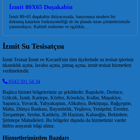
İzmit 80X65 Duşakabin
İzmit 80×65 duşakabin ihtiyacınızda, banyonuza modern bir
dokunuş katarken fonksiyonelliği de ön planda tutan çözümlerimizle
yanınızdayız. Kaliteli malzeme ve işçilikle,…
İzmit Su Tesisatçısı
İzmit Tesisat İzmit ve Kocaeli'nin tüm ilçelerinde su tesisat işleriniz
tıkanıklık açma, lavabo açma, pimaş açma, izmit tesisat hizmetleri
verilmektedir.
0543 501 54 34
Başlıca hizmet bölgelerimiz şu şekildedir; Başiskele, Derince,
Gölcük, İzmit, Kartepe, Körfez, Köseköy, Kullar, Maşukiye,
Sapanca, Yuvacık, Yahyakaptan, Alikahya, Bekirpaşa, Bağçeşme,
Malta, Dünya Bankası, Bayındırlık, Yeşilova, Yenişehir, Erenler,
Tavşantepe, Serdar, Kadıköy, 28 Haziran, Kabaoğlu, Bekirdere,
Şirintepe Mahalleleri. Bu bölgeler dışında da hizmetimiz vardır
lütfen arayarak bilgi alınız.
Hizmetlerimizden Bazıları