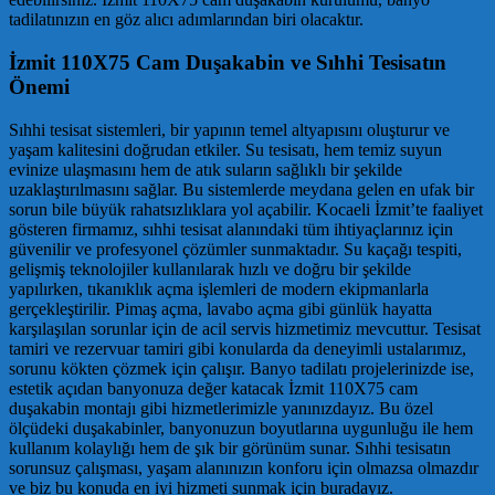
tadilatınızın en göz alıcı adımlarından biri olacaktır.
İzmit 110X75 Cam Duşakabin ve Sıhhi Tesisatın
Önemi
Sıhhi tesisat sistemleri, bir yapının temel altyapısını oluşturur ve
yaşam kalitesini doğrudan etkiler. Su tesisatı, hem temiz suyun
evinize ulaşmasını hem de atık suların sağlıklı bir şekilde
uzaklaştırılmasını sağlar. Bu sistemlerde meydana gelen en ufak bir
sorun bile büyük rahatsızlıklara yol açabilir. Kocaeli İzmit’te faaliyet
gösteren firmamız, sıhhi tesisat alanındaki tüm ihtiyaçlarınız için
güvenilir ve profesyonel çözümler sunmaktadır. Su kaçağı tespiti,
gelişmiş teknolojiler kullanılarak hızlı ve doğru bir şekilde
yapılırken, tıkanıklık açma işlemleri de modern ekipmanlarla
gerçekleştirilir. Pimaş açma, lavabo açma gibi günlük hayatta
karşılaşılan sorunlar için de acil servis hizmetimiz mevcuttur. Tesisat
tamiri ve rezervuar tamiri gibi konularda da deneyimli ustalarımız,
sorunu kökten çözmek için çalışır. Banyo tadilatı projelerinizde ise,
estetik açıdan banyonuza değer katacak İzmit 110X75 cam
duşakabin montajı gibi hizmetlerimizle yanınızdayız. Bu özel
ölçüdeki duşakabinler, banyonuzun boyutlarına uygunluğu ile hem
kullanım kolaylığı hem de şık bir görünüm sunar. Sıhhi tesisatın
sorunsuz çalışması, yaşam alanınızın konforu için olmazsa olmazdır
ve biz bu konuda en iyi hizmeti sunmak için buradayız.