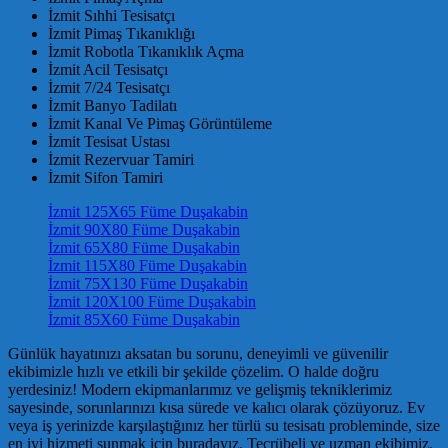
İzmit Sıhhi Tesisatçı
İzmit Pimaş Tıkanıklığı
İzmit Robotla Tıkanıklık Açma
İzmit Acil Tesisatçı
İzmit 7/24 Tesisatçı
İzmit Banyo Tadilatı
İzmit Kanal Ve Pimaş Görüntüleme
İzmit Tesisat Ustası
İzmit Rezervuar Tamiri
İzmit Sifon Tamiri
İzmit 125X65 Füme Duşakabin
İzmit 90X80 Füme Duşakabin
İzmit 65X80 Füme Duşakabin
İzmit 115X80 Füme Duşakabin
İzmit 75X130 Füme Duşakabin
İzmit 120X100 Füme Duşakabin
İzmit 85X60 Füme Duşakabin
Günlük hayatınızı aksatan bu sorunu, deneyimli ve güvenilir
ekibimizle hızlı ve etkili bir şekilde çözelim. O halde doğru
yerdesiniz! Modern ekipmanlarımız ve gelişmiş tekniklerimiz
sayesinde, sorunlarınızı kısa sürede ve kalıcı olarak çözüyoruz. Ev
veya iş yerinizde karşılaştığınız her türlü su tesisatı probleminde, size
en iyi hizmeti sunmak için buradayız. Tecrübeli ve uzman ekibimiz,