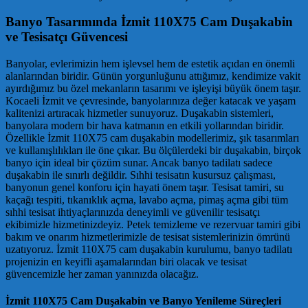
Banyo Tasarımında İzmit 110X75 Cam Duşakabin
ve Tesisatçı Güvencesi
Banyolar, evlerimizin hem işlevsel hem de estetik açıdan en önemli
alanlarından biridir. Günün yorgunluğunu attığımız, kendimize vakit
ayırdığımız bu özel mekanların tasarımı ve işleyişi büyük önem taşır.
Kocaeli İzmit ve çevresinde, banyolarınıza değer katacak ve yaşam
kalitenizi artıracak hizmetler sunuyoruz. Duşakabin sistemleri,
banyolara modern bir hava katmanın en etkili yollarından biridir.
Özellikle İzmit 110X75 cam duşakabin modellerimiz, şık tasarımları
ve kullanışlılıkları ile öne çıkar. Bu ölçülerdeki bir duşakabin, birçok
banyo için ideal bir çözüm sunar. Ancak banyo tadilatı sadece
duşakabin ile sınırlı değildir. Sıhhi tesisatın kusursuz çalışması,
banyonun genel konforu için hayati önem taşır. Tesisat tamiri, su
kaçağı tespiti, tıkanıklık açma, lavabo açma, pimaş açma gibi tüm
sıhhi tesisat ihtiyaçlarınızda deneyimli ve güvenilir tesisatçı
ekibimizle hizmetinizdeyiz. Petek temizleme ve rezervuar tamiri gibi
bakım ve onarım hizmetlerimizle de tesisat sistemlerinizin ömrünü
uzatıyoruz. İzmit 110X75 cam duşakabin kurulumu, banyo tadilatı
projenizin en keyifli aşamalarından biri olacak ve tesisat
güvencemizle her zaman yanınızda olacağız.
İzmit 110X75 Cam Duşakabin ve Banyo Yenileme Süreçleri