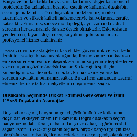
Banyo ve mutfak tadilatları, yaşam alanlarınıza değer katan önemli
projelerdir. Bu tadilatların başında, estetik ve kullanışlı duşakabin
seçimi gelir. İzmit 115×65 duşakabin modellerimiz, modern
tasarımları ve yüksek kaliteli malzemeleriyle banyolarınıza zarafet
katacaktır. Firmamız, sadece montaj değil, aynı zamanda tadilat
sürecinin her aşamasında da size destek olmaktadır. Eski tesisatın
yenilenmesi, fayans döşemeleri, su yalıtımı gibi konularda da
profesyonel hizmet alabilirsiniz.
Tesisatçı denince akla gelen ilk özellikler güvenilirlik ve tecrübedir.
İzmit’te tesisatçı ihtiyacınız olduğunda, firmamızın uzman kadrosu
en kısa sürede adresinize ulaşarak sorununuzu yerinde tespit eder ve
size en uygun çözüm önerisini sunar. Su kaçağı tespiti için
kullandığımız son teknoloji cihazlar, kırma dökme yapmadan
sorunun kaynağını bulmamızı sağlar. Bu da hem zamandan tasarruf
etmenizi hem de tadilat maliyetlerini düşürmenizi sağlar.
Duşakabin Seçiminde Dikkat Edilmesi Gerekenler ve İzmit
115×65 Duşakabin Avantajları
Duşakabin seçimi, banyonun genel görünümünü ve kullanımını
doğrudan etkileyen önemli bir karardır. Doğru duşakabin seçimi,
banyonuzun daha ferah, daha kullanışlı ve daha şık görünmesini
sağlar. İzmit 115×65 duşakabin ölçüleri, birçok banyo tipi için ideal
bir çözüm sunar. Bu ölçüler, ne çok dar ne de çok geniş olarak, çoğu