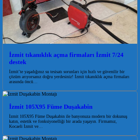
İzmit tıkanıklık açma firmaları İzmit 7/24
destek
İzmit’te yaşadığınız su tesisatı sorunları için hızlı ve güvenilir bir
çözüm arıyorsanız doğru yerdesiniz! İzmit tıkanıklık açma firmaları
arasında öncü…
İzmit 105X95 Füme Duşakabin
İzmit 105X95 Füme Duşakabin ile banyonuza modern bir dokunuş
katın, estetik ve fonksiyonelliği bir arada yaşayın. Firmamız,
Kocaeli İzmit ve…