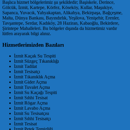
Başlıca hizmet bölgelerimiz şu şekildedir; Başiskele, Derince,
Gölcük, İzmit, Kartepe, Körfez, Köseköy, Kullar, Maşukiye,
Sapanca, Yuvacık, Yahyakaptan, Alikahya, Bekirpaşa, Bağçeşme,
Malta, Dünya Bankası, Bayındırlık, Yeşilova, Yenişehir, Erenler,
Tavşantepe, Serdar, Kadıköy, 28 Haziran, Kabaoğlu, Bekirdere,
Şirintepe Mahalleleri. Bu bölgeler dışında da hizmetimiz vardır
lütfen arayarak bilgi alınız.
Hizmetlerimizden Bazıları
İzmit Kaçak Su Tespiti
İzmit Süzgeç Tıkanıklığı
İzmit Tadilat
İzmit Tesisatçı
İzmit Tıkanıklık Açma
İzmit Gider Açma
İzmit Tuvalet Açma
İzmit Su Kaçağı Tespiti
İzmit Sıhhi Tesisat
İzmit Rögar Açma
İzmit Lavabo Açma
İzmit Su Tesisatçısı
İzmit Sıhhi Tesisatçı
İzmit Tesisat
İzmit Petek Temizliği