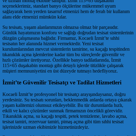
ve uzman montaj ekibine sahiptir. İzmit 115×65 duşakabin
seçeneklerimiz, standart banyo ölçülerine mükemmel uyum
sağlayarak hem yerden tasarruf etmenizi hem de ferah bir kullanım
alanı elde etmenizi mümkün kılar.
Su tesisatı, yaşam alanlarımızın olmazsa olmaz bir parçasıdır.
Günlük hayatımızın konforu ve sağlığı doğrudan tesisat sistemlerinin
düzgün çalışmasına bağlıdır. Firmamız, Kocaeli İzmit’te sıhhi
tesisatın her alanında hizmet vermektedir. Yeni tesisat
kurulumlarından mevcut sistemlerin tamirine, su kaçağı tespitinden
tıkanıklık açma işlemlerine kadar tüm bu süreçlerde güvenilir ve
hızlı çözümler üretiyoruz. Özellikle banyo tadilatlarında, İzmit
115×65 duşakabin montajı gibi detaylı işlerde titizlikle çalışarak
müşteri memnuniyetini en üst düzeyde tutmayı hedefliyoruz.
İzmit’te Güvenilir Tesisatçı ve Tadilat Hizmetleri
Kocaeli İzmit’te profesyonel bir tesisatçı arayışındaysanız, doğru
yerdesiniz. Su tesisatı sorunları, beklenmedik anlarda ortaya çıkarak
yaşam kalitemizi olumsuz etkileyebilir. Bu tür durumlarda hızlı,
etkili ve kalıcı çözümler sunmak firmamızın öncelikli görevidir.
Tıkanıklık açma, su kaçağı tespiti, petek temizleme, lavabo açma,
tesisat tamiri, rezervuar tamiri, pimaş açma gibi tüm sıhhi tesisat
işlerinizde uzman ekibimizle hizmetinizdeyiz.