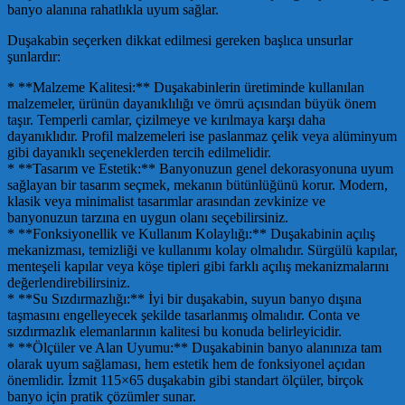
banyo alanına rahatlıkla uyum sağlar.
Duşakabin seçerken dikkat edilmesi gereken başlıca unsurlar
şunlardır:
* **Malzeme Kalitesi:** Duşakabinlerin üretiminde kullanılan
malzemeler, ürünün dayanıklılığı ve ömrü açısından büyük önem
taşır. Temperli camlar, çizilmeye ve kırılmaya karşı daha
dayanıklıdır. Profil malzemeleri ise paslanmaz çelik veya alüminyum
gibi dayanıklı seçeneklerden tercih edilmelidir.
* **Tasarım ve Estetik:** Banyonuzun genel dekorasyonuna uyum
sağlayan bir tasarım seçmek, mekanın bütünlüğünü korur. Modern,
klasik veya minimalist tasarımlar arasından zevkinize ve
banyonuzun tarzına en uygun olanı seçebilirsiniz.
* **Fonksiyonellik ve Kullanım Kolaylığı:** Duşakabinin açılış
mekanizması, temizliği ve kullanımı kolay olmalıdır. Sürgülü kapılar,
menteşeli kapılar veya köşe tipleri gibi farklı açılış mekanizmalarını
değerlendirebilirsiniz.
* **Su Sızdırmazlığı:** İyi bir duşakabin, suyun banyo dışına
taşmasını engelleyecek şekilde tasarlanmış olmalıdır. Conta ve
sızdırmazlık elemanlarının kalitesi bu konuda belirleyicidir.
* **Ölçüler ve Alan Uyumu:** Duşakabinin banyo alanınıza tam
olarak uyum sağlaması, hem estetik hem de fonksiyonel açıdan
önemlidir. İzmit 115×65 duşakabin gibi standart ölçüler, birçok
banyo için pratik çözümler sunar.