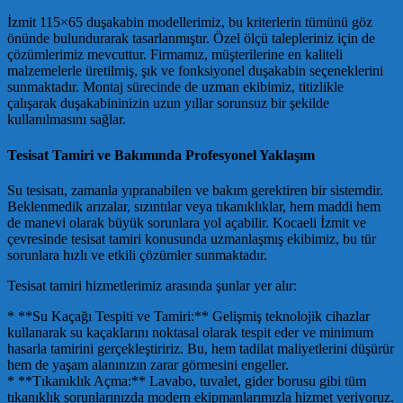
İzmit 115×65 duşakabin modellerimiz, bu kriterlerin tümünü göz
önünde bulundurarak tasarlanmıştır. Özel ölçü talepleriniz için de
çözümlerimiz mevcuttur. Firmamız, müşterilerine en kaliteli
malzemelerle üretilmiş, şık ve fonksiyonel duşakabin seçeneklerini
sunmaktadır. Montaj sürecinde de uzman ekibimiz, titizlikle
çalışarak duşakabininizin uzun yıllar sorunsuz bir şekilde
kullanılmasını sağlar.
Tesisat Tamiri ve Bakımında Profesyonel Yaklaşım
Su tesisatı, zamanla yıpranabilen ve bakım gerektiren bir sistemdir.
Beklenmedik arızalar, sızıntılar veya tıkanıklıklar, hem maddi hem
de manevi olarak büyük sorunlara yol açabilir. Kocaeli İzmit ve
çevresinde tesisat tamiri konusunda uzmanlaşmış ekibimiz, bu tür
sorunlara hızlı ve etkili çözümler sunmaktadır.
Tesisat tamiri hizmetlerimiz arasında şunlar yer alır:
* **Su Kaçağı Tespiti ve Tamiri:** Gelişmiş teknolojik cihazlar
kullanarak su kaçaklarını noktasal olarak tespit eder ve minimum
hasarla tamirini gerçekleştiririz. Bu, hem tadilat maliyetlerini düşürür
hem de yaşam alanınızın zarar görmesini engeller.
* **Tıkanıklık Açma:** Lavabo, tuvalet, gider borusu gibi tüm
tıkanıklık sorunlarınızda modern ekipmanlarımızla hizmet veriyoruz.