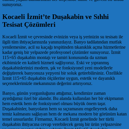
sunuyoruz.
Kocaeli İzmit’te Duşakabin ve Sıhhi
Tesisat Çözümleri
Kocaeli İzmit ve çevresinde evinizin veya iş yerinizin su tesisatı ile
ilgili tüm ihtiyaçlarınızda yanınızdayız. Banyo tadilatından mutfak
yenilemesine, acil su kaçağı tespitinden tıkanıklık açma hizmetlerine
kadar geniş bir yelpazede profesyonel çözümler sunuyoruz. İzmit
115×65 duşakabin montajı ve tamiri konusunda da uzman
ekibimizle en kaliteli hizmeti sağlıyoruz. Eski ve yıpranmış
duşakabinlerinizi modern, şık ve fonksiyonel yeni modellerle
değiştirerek banyonuza yepyeni bir soluk getirebilirsiniz. Özellikle
İzmit 115×65 duşakabin ölçülerine uygun, estetik ve dayanıklı
seçeneklerimizle mekanınızın değerini artırıyoruz.
Banyo, günün yorgunluğunu attığımız, kendimize zaman
ayırdığımız özel bir alandır. Bu alanda kullanılan her bir ekipmanın
hem estetik hem de fonksiyonel olması büyük önem taşır.
Duşakabinler, banyoların hem su sıçramasını engelleyerek daha
temiz kalmasını sağlayan hem de mekana modern bir görünüm katan
temel unsurlardır. Firmamız, Kocaeli İzmit genelinde her türlü
duşakabin ihtiyacına cevap verebilecek geniş bir ürün yelpazesine