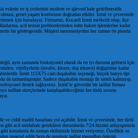
 evlerin ve iş yerlerinin modern ve işlevsel hale getirilmesidir.
z olması, genel yaşam konforunu doğrudan etkiler. İzmit ve çevresinde
etirmek için buradayız. Firmamız, Kocaeli İzmit merkezli olup, ilçe
atlarına, acil tesisat problemlerinden rutin bakım işlemlerine kadar
zmetin bir göstergesidir. Müşteri memnuniyetini her zaman ön planda
k değil, aynı zamanda fonksiyonel olarak da en iyi duruma gelmesi için
inden, vitrifiyelerin (lavabo, klozet, duş teknesi) değişimine kadar
kabinlerdir. İzmit 115X75 cam duşakabin seçeneği, birçok banyo tipi
nda da uzmanlaşmıştır. Sadece duşakabin montajı ile sınırlı kalmayıp,
ofesyonel destek sağlıyoruz. İzmit’te güvenilir bir tadilat firması
yo tadilatı süreçlerinde karşılaşabileceğiniz her türlü sorunu
ayız.
lir ve ciddi maddi hasarlara yol açabilir. İzmit ve çevresinde, her türlü
 açma gibi acil müdahale gerektiren durumlarda 7/24 hizmet anlayışımızla
ri gibi konularda da uzman ekibimizle hizmet veriyoruz. Özellikle su
an tasarruf edilir hem de gereksiz tadilat masrafları önlenir.