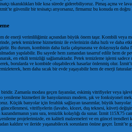
inatçı tıkanıklıkları bile kısa sürede giderebiliyoruz. Pimaş açma ve la
mit’te güvenilir bir tesisatçı arıyorsanız, firmamız bu konuda en doğru a
leme
 de enerji verimliliğimiz açısından büyük önem taşır. Kombili veya mer
elerinde, petek temizleme hizmetimiz ile evlerinizin daha hızlı ve daha et
şürür. Bu durum, kombinin daha fazla çalışmasına ve dolayısıyla daha fa
almadan yapılabilir. Bu sayede hem zamandan tasarruf edilir hem de pete
k, en etkili temizliği sağlamaktadır. Petek temizleme işlemi sadece ıs
rek, borularda ve kombide oluşabilecek hasarlar önlenmiş olur. İzmit’t
zleterek, hem daha sıcak bir evde yaşayabilir hem de enerji faturaların
biridir. Zamanla modası geçen fayanslar, eskimiş vitrifiyeler veya işlev
o yenileme hizmetleri ile banyolarınızı modern, şık ve fonksiyonel mek
tiyoruz. Küçük banyolar için ferahlık sağlayan tasarımlar, büyük banyol
güncellenmesi, vitrifiyelerin (lavabo, klozet, duş teknesi, küvet) değişi
m kazandırmanın yanı sıra, temizlik kolaylığı da sunar. İzmit 115X75 c
nileme projelerimizde, en kaliteli malzemeleri ve en güncel trendleri k
tadan kaldırır ve ileride yaşanabilecek sorunların önüne geçer. İzmit’te g