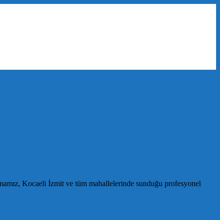
mamız, Kocaeli İzmit ve tüm mahallelerinde sunduğu profesyonel