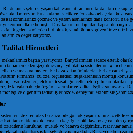
 Bu dinamik şehirde yaşam kalitesini artıran unsurlardan biri de şüphesiz
zel alanlarımızdır. Bu alanların estetik ve fonksiyonel açıdan kusursu
tesisat sorunlarınızı çözmek ve yaşam alanlarınızı daha konforlu hale g
ayı kendine ilke edinmiştir. Duşakabin montajından kapsamlı banyo tadil
akla ilk gelen isimlerden biri olmak, sunduğumuz güvenilir ve titiz hi
lanlarınıza değer katıyoruz.
Tadilat Hizmetleri
, mekanlarınızı baştan yaratıyoruz. Banyolarınızın sadece estetik olara
ının tamamen elden geçirilmesine, aydınlatma sistemlerinin güncellenmes
cih edilen ve mekana modern bir hava katan ürünlerden biri de cam duşa
olaylaştırır. Firmamız, bu özel ölçülerdeki duşakabinlerin montajı konusu
ı, tavan işlemleri, elektrik tesisatı güncellemeleri gibi konularda da pr
üzeyde karşılamak için özgün tasarımlar ve kaliteli işçilik sunuyoruz. Ban
ontajı ve diğer tüm tadilat işlerinizde, deneyimli ekibimizle yanınızd
ler
sat sistemlerindeki en ufak bir arıza bile günlük yaşamı olumsuz etkileyebi
 tesisatı tamiri, tıkanıklık açma, su kaçağı tespiti, lavabo açma, pimaş
aki tesisatların kurulumu, musluk ve batarya değişimleri, rezervuar tami
na gerek kalmadan hassas bir şekilde yapılmaktadır. Bu sayede hem zamand