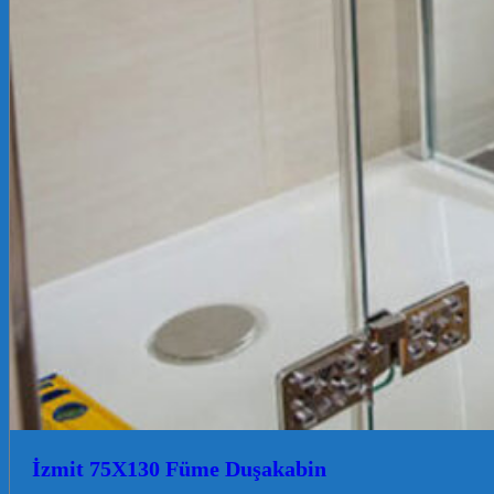
İzmit 75X130 Füme Duşakabin