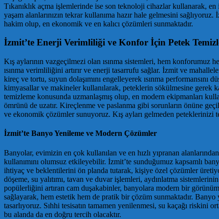
Tıkanıklık açma işlemlerinde ise son teknoloji cihazlar kullanarak, en 
yaşam alanlarınızın tekrar kullanıma hazır hale gelmesini sağlıyoruz. İz
hakim olup, en ekonomik ve en kalıcı çözümleri sunmaktadır.
İzmit’te Enerji Verimliliği ve Konfor İçin Petek Temiz
Kış aylarının vazgeçilmezi olan ısınma sistemleri, hem konforumuz hem
ısınma verimliliğini artırır ve enerji tasarrufu sağlar. İzmit ve mahall
kireç ve tortu, suyun dolaşımını engelleyerek ısınma performansını dü
kimyasallar ve makineler kullanılarak, peteklerin sökülmesine gerek k
temizleme konusunda uzmanlaşmış olup, en modern ekipmanları kullanara
ömrünü de uzatır. Kireçlenme ve paslanma gibi sorunların önüne geçile
ve ekonomik çözümler sunuyoruz. Kış ayları gelmeden peteklerinizi temi
İzmit’te Banyo Yenileme ve Modern Çözümler
Banyolar, evimizin en çok kullanılan ve en hızlı yıpranan alanlarından 
kullanımını olumsuz etkileyebilir. İzmit’te sunduğumuz kapsamlı bany
ihtiyaç ve beklentilerini ön planda tutarak, kişiye özel çözümler üre
döşeme, su yalıtımı, tavan ve duvar işlemleri, aydınlatma sistemlerinin 
popülerliğini artıran cam duşakabinler, banyolara modern bir görünü
sağlayarak, hem estetik hem de pratik bir çözüm sunmaktadır. Banyo ye
tasarlıyoruz. Sıhhi tesisatın tamamen yenilenmesi, su kaçağı riskini or
bu alanda da en doğru tercih olacaktır.