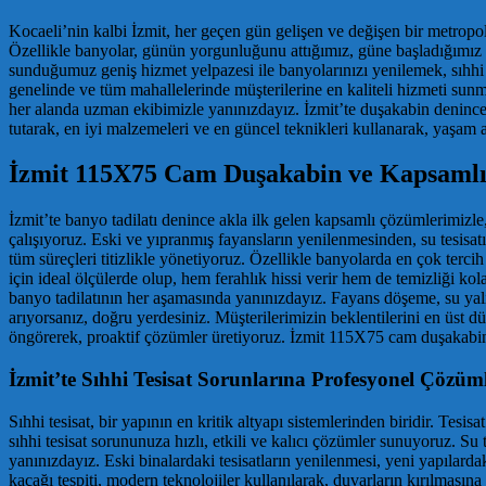
Kocaeli’nin kalbi İzmit, her geçen gün gelişen ve değişen bir metropol.
Özellikle banyolar, günün yorgunluğunu attığımız, güne başladığımız ö
sunduğumuz geniş hizmet yelpazesi ile banyolarınızı yenilemek, sıhhi 
genelinde ve tüm mahallelerinde müşterilerine en kaliteli hizmeti sunm
her alanda uzman ekibimizle yanınızdayız. İzmit’te duşakabin denince 
tutarak, en iyi malzemeleri ve en güncel teknikleri kullanarak, yaşam a
İzmit 115X75 Cam Duşakabin ve Kapsamlı 
İzmit’te banyo tadilatı denince akla ilk gelen kapsamlı çözümlerimizle
çalışıyoruz. Eski ve yıpranmış fayansların yenilenmesinden, su tesisat
tüm süreçleri titizlikle yönetiyoruz. Özellikle banyolarda en çok ter
için ideal ölçülerde olup, hem ferahlık hissi verir hem de temizliği k
banyo tadilatının her aşamasında yanınızdayız. Fayans döşeme, su yalıtım
arıyorsanız, doğru yerdesiniz. Müşterilerimizin beklentilerini en üst d
öngörerek, proaktif çözümler üretiyoruz. İzmit 115X75 cam duşakabin m
İzmit’te Sıhhi Tesisat Sorunlarına Profesyonel Çözüm
Sıhhi tesisat, bir yapının en kritik altyapı sistemlerinden biridir. Tesi
sıhhi tesisat sorununuza hızlı, etkili ve kalıcı çözümler sunuyoruz. Su
yanınızdayız. Eski binalardaki tesisatların yenilenmesi, yeni yapılard
kaçağı tespiti, modern teknolojiler kullanılarak, duvarların kırılması