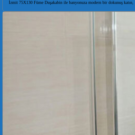
İzmit 75X130 Füme Duşakabin ile banyonuza modern bir dokunuş katın, fe