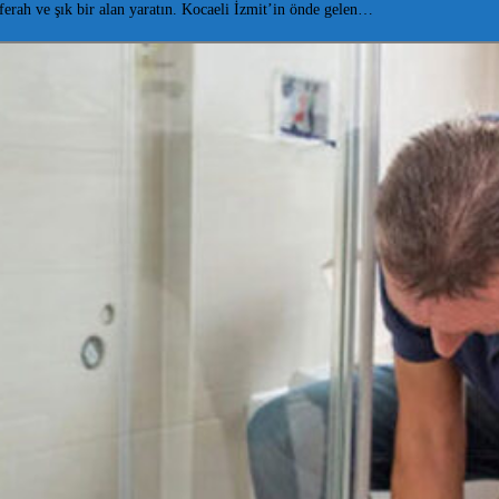
rah ve şık bir alan yaratın. Kocaeli İzmit’in önde gelen…