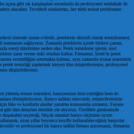
vabo açma gibi sık karşılaşılan sorunlarda da profesyonel müdahale ile
dres olacaktır. Tecrübeli ustalarımız, her türlü tesisat problemine
kezi sistemle ısınan evlerde, peteklerin düzenli olarak temizlenmesi,
kili ısınmasını sağlıyoruz. Zamanla peteklerin içinde biriken çamur,
zla enerji tüketimine neden olur. Petek temizleme işlemi, özel
klere zarar verme riski ortadan kalkar. Firmamız, İzmit’te petek
ınma verimliliğini artırmakla kalmaz, aynı zamanda tesisat sisteminin
e petek temizliği yaptırmak isteyen tüm müşterilerimize, profesyonel
ızı düşürebilirsiniz.
ini yitirmiş tesisat sistemleri, banyonuzun hem estetiğini hem de
anlara dönüştürüyoruz. Banyo tadilatı sürecinde, müşterilerimizin
ar için lüks ve konforlu alanlar yaratma konusunda uzmanız. Fayans
mi gibi tüm detayları titizlikle ele alıyoruz. Özellikle günümüzde
am duşakabin seçeneği, birçok standart banyo ölçüsüne uyum
ullanarak, uzun yıllar boyunca keyifle kullanabileceğiniz banyolar
üvenilir ve profesyonel bir banyo tadilat firması arıyorsanız, firmamız