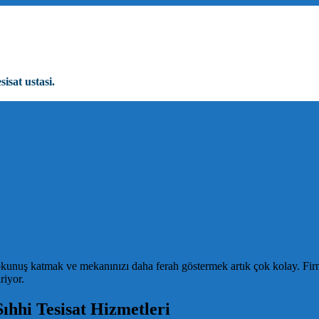
sisat ustasi.
unuş katmak ve mekanınızı daha ferah göstermek artık çok kolay. Fir
riyor.
ıhhi Tesisat Hizmetleri