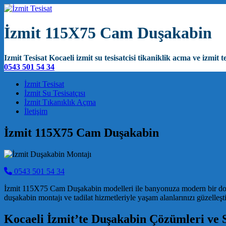
İzmit 115X75 Cam Duşakabin
Izmit Tesisat Kocaeli izmit su tesisatcisi tikaniklik acma ve izmit te
0543 501 54 34
Main Navigation
İzmit Tesisat
İzmit Su Tesisatçısı
İzmit Tıkanıklık Açma
İletişim
İzmit 115X75 Cam Duşakabin
0543 501 54 34
İzmit 115X75 Cam Duşakabin modelleri ile banyonuza modern bir dok
duşakabin montajı ve tadilat hizmetleriyle yaşam alanlarınızı güzelleşti
Kocaeli İzmit’te Duşakabin Çözümleri ve S