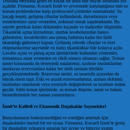
Tesisatta meydana gelen en küçük bir arıza bile büyük sorunlara yol
açabilir. Firmamız, Kocaeli İzmit ve çevresinde karşılaştığınız tüm su
tesisatı problemlerine karşı profesyonel çözümler sunmaktadır. Su
kaçağı tespiti, gelişmiş cihazlar kullanılarak, duvarlarınıza veya
zeminlerinize zarar vermeden, noktasal olarak yapılmaktadır. Bu
sayede gereksiz kırım dökümden kaçınılır ve maliyetler düşürülür.
Tıkanıklık açma hizmetimiz, mutfak lavabolarından banyo
giderlerine, tuvaletlerden ana pimaş hatlarına kadar her türlü
tıkanıklığı gidermeyi kapsar. Gelişmiş robotik cihazlar ve özel
ekipmanlarımız sayesinde en inatçı tıkanıklıklar bile kolayca açılır.
Lavabo açma ve pimaş açma işlemlerinde kullanılan yöntemler,
tesisatınıza zarar vermeden en etkili sonucu almanızı sağlar. Tesisat
tamiri konusunda da deneyimli ustalarımız, sızdıran musluklardan
damlayan rezervuarlara kadar her türlü tamiratı titizlikle
gerçekleştirmektedir. Rezervuar tamiri, su tasarrufu açısından da
büyük önem taşır. Eski ve arızalı rezervuarlarınız, uzman ekibimiz
tarafından onarılarak veya yenisiyle değiştirilerek su israfının önüne
geçilir. Sıhhi tesisat işlerinizde, su tesisatı döşeme, tamir ve bakım
hizmetlerimizle her zaman yanınızdayız.
İzmit’te Kaliteli ve Ekonomik Duşakabin Seçenekleri
Banyolarınızın fonksiyonelliğini ve estetiğini artırmak için
duşakabinler önemli bir rol oynar. Firmamız, Kocaeli İzmit’te geniş
bir duşakabin yelpazesi sunarak her zevke ve bütçeye uygun