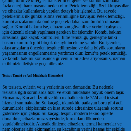
çamur, tortu ve kireç, ısı transferini engeller ve kombinizin daha
fazla enerji harcamasına neden olur. Petek temizliği, özel kimyasallar
ve cihazlar kullanılarak yapılan detaylı bir işlemdir. Bu sayede
petekleriniz ilk günkü ısıtma verimliliğine kavuşur. Petek temizliği,
kombi arızalarının da önüne geçerek daha uzun ömürlü olmasını
sağlar. Kombi bakımı ise, cihazınızın güvenli ve verimli çalışması
için düzenli olarak yapılması gereken bir işlemdir. Kombi bakımı
sırasında, gaz kaçak kontrolleri, filtre temizliği, genleşme tankı
basıncı kontrolü gibi birçok detaylı inceleme yapılır. Bu işlemler,
olası arızaların önceden tespit edilmesine ve daha büyük sorunların
yaşanmasının engellenmesine yardımcı olur. İzmit’te petek temizliği
ve kombi bakımı konusunda güvenilir bir adres arıyorsanız, uzman
ekibimizle iletişime geçebilirsiniz.
Tesisat Tamiri ve Acil Müdahale Hizmetleri
Su tesisatı, evlerin ve iş yerlerinin can damarıdır. Bu nedenle,
tesisatla ilgili sorunlarda hızlı ve etkili müdahale büyük önem taşır.
Firmamız, Kocaeli İzmit ve tüm mahallelerinde 7/24 acil tesisat
hizmeti sunmaktadır. Su kaçağı, tıkanıklık, patlayan boru gibi acil
durumlarda, ekiplerimiz en kısa sürede adresinize ulaşarak sorunu
gidermek için çalışır. Su kaçağı tespiti, modern teknolojilerle
donatılmış cihazlarımız sayesinde, kırmadan dökmeden
yapılabilmektedir. Akustik dinleme cihazları, termal kameralar ve
nem ölçerler gibi ekipmanlar, su kaçağının yerini hassas bir şekilde