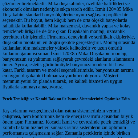
çözümler üretmektedir. Mika duşakabinler, özellikle hafiflikleri ve
ekonomik olmaları nedeniyle sıkça tercih edilir. İzmit 120×85 Mika
Duşakabin, standart banyo ölçülerine uyum sağlayan popüler bir
seçenektir. Bu boyut, hem küçük hem de orta ölçekli banyolarda
rahatlıkla kullanılabilir. Mika malzemesi, dayanıklı yapısı ve kolay
temizlenebilirliği ile de öne çıkar. Duşakabin montajı, uzmanlık
gerektiren bir işlemdir. Firmamız, deneyimli ve sertifikalı ekipleriyle,
duşakabin montajını en doğru şekilde gerçekleştirir. Montaj sırasında
kullanılan tüm malzemeler yüksek kalitededir ve uzun ömürlü
kullanım garantisi sunar. İzmit 120×85 Mika Duşakabin montajı,
banyonuzun su yalıtımını sağlayarak çevredeki alanların ıslanmasını
önler. Ayrıca, estetik görünümüyle banyonuza modern bir hava
katar. Farklı tasarım ve model seçeneklerimizle, banyonuzun tarzına
en uygun duşakabini bulmanıza yardımcı oluyoruz. Müşteri
memnuniyetini ön planda tutarak, en kaliteli hizmeti en uygun
fiyatlarla sunmayı amaçlıyoruz.
Petek Temizliği ve Kombi Bakımı ile Isıtma Sistemlerinizi Optimize Edin
Kış aylarının vazgeçilmezi olan ısıtma sistemlerinizin verimli
çalışması, hem konforunuz hem de enerji tasarrufu açısından büyük
önem taşır. Firmamız, Kocaeli İzmit ve çevresinde petek temizliği ve
kombi bakımı hizmetleri sunarak ısıtma sistemlerinizin optimum
performansta çalışmasını sağlar. Zamanla peteklerin içinde biriken