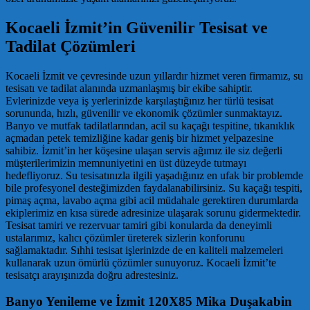
Kocaeli İzmit’in Güvenilir Tesisat ve
Tadilat Çözümleri
Kocaeli İzmit ve çevresinde uzun yıllardır hizmet veren firmamız, su
tesisatı ve tadilat alanında uzmanlaşmış bir ekibe sahiptir.
Evlerinizde veya iş yerlerinizde karşılaştığınız her türlü tesisat
sorununda, hızlı, güvenilir ve ekonomik çözümler sunmaktayız.
Banyo ve mutfak tadilatlarından, acil su kaçağı tespitine, tıkanıklık
açmadan petek temizliğine kadar geniş bir hizmet yelpazesine
sahibiz. İzmit’in her köşesine ulaşan servis ağımız ile siz değerli
müşterilerimizin memnuniyetini en üst düzeyde tutmayı
hedefliyoruz. Su tesisatınızla ilgili yaşadığınız en ufak bir problemde
bile profesyonel desteğimizden faydalanabilirsiniz. Su kaçağı tespiti,
pimaş açma, lavabo açma gibi acil müdahale gerektiren durumlarda
ekiplerimiz en kısa sürede adresinize ulaşarak sorunu gidermektedir.
Tesisat tamiri ve rezervuar tamiri gibi konularda da deneyimli
ustalarımız, kalıcı çözümler üreterek sizlerin konforunu
sağlamaktadır. Sıhhi tesisat işlerinizde de en kaliteli malzemeleri
kullanarak uzun ömürlü çözümler sunuyoruz. Kocaeli İzmit’te
tesisatçı arayışınızda doğru adrestesiniz.
Banyo Yenileme ve İzmit 120X85 Mika Duşakabin