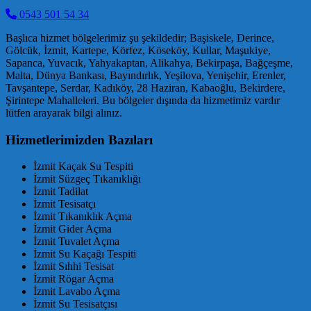
0543 501 54 34
Başlıca hizmet bölgelerimiz şu şekildedir; Başiskele, Derince,
Gölcük, İzmit, Kartepe, Körfez, Köseköy, Kullar, Maşukiye,
Sapanca, Yuvacık, Yahyakaptan, Alikahya, Bekirpaşa, Bağçeşme,
Malta, Dünya Bankası, Bayındırlık, Yeşilova, Yenişehir, Erenler,
Tavşantepe, Serdar, Kadıköy, 28 Haziran, Kabaoğlu, Bekirdere,
Şirintepe Mahalleleri. Bu bölgeler dışında da hizmetimiz vardır
lütfen arayarak bilgi alınız.
Hizmetlerimizden Bazıları
İzmit Kaçak Su Tespiti
İzmit Süzgeç Tıkanıklığı
İzmit Tadilat
İzmit Tesisatçı
İzmit Tıkanıklık Açma
İzmit Gider Açma
İzmit Tuvalet Açma
İzmit Su Kaçağı Tespiti
İzmit Sıhhi Tesisat
İzmit Rögar Açma
İzmit Lavabo Açma
İzmit Su Tesisatçısı