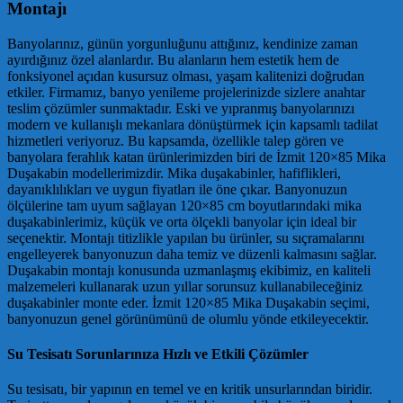
Montajı
Banyolarınız, günün yorgunluğunu attığınız, kendinize zaman
ayırdığınız özel alanlardır. Bu alanların hem estetik hem de
fonksiyonel açıdan kusursuz olması, yaşam kalitenizi doğrudan
etkiler. Firmamız, banyo yenileme projelerinizde sizlere anahtar
teslim çözümler sunmaktadır. Eski ve yıpranmış banyolarınızı
modern ve kullanışlı mekanlara dönüştürmek için kapsamlı tadilat
hizmetleri veriyoruz. Bu kapsamda, özellikle talep gören ve
banyolara ferahlık katan ürünlerimizden biri de İzmit 120×85 Mika
Duşakabin modellerimizdir. Mika duşakabinler, hafiflikleri,
dayanıklılıkları ve uygun fiyatları ile öne çıkar. Banyonuzun
ölçülerine tam uyum sağlayan 120×85 cm boyutlarındaki mika
duşakabinlerimiz, küçük ve orta ölçekli banyolar için ideal bir
seçenektir. Montajı titizlikle yapılan bu ürünler, su sıçramalarını
engelleyerek banyonuzun daha temiz ve düzenli kalmasını sağlar.
Duşakabin montajı konusunda uzmanlaşmış ekibimiz, en kaliteli
malzemeleri kullanarak uzun yıllar sorunsuz kullanabileceğiniz
duşakabinler monte eder. İzmit 120×85 Mika Duşakabin seçimi,
banyonuzun genel görünümünü de olumlu yönde etkileyecektir.
Su Tesisatı Sorunlarınıza Hızlı ve Etkili Çözümler
Su tesisatı, bir yapının en temel ve en kritik unsurlarından biridir.