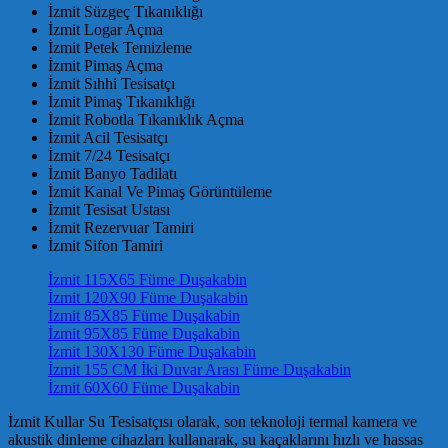
İzmit Süzgeç Tıkanıklığı
İzmit Logar Açma
İzmit Petek Temizleme
İzmit Pimaş Açma
İzmit Sıhhi Tesisatçı
İzmit Pimaş Tıkanıklığı
İzmit Robotla Tıkanıklık Açma
İzmit Acil Tesisatçı
İzmit 7/24 Tesisatçı
İzmit Banyo Tadilatı
İzmit Kanal Ve Pimaş Görüntüleme
İzmit Tesisat Ustası
İzmit Rezervuar Tamiri
İzmit Sifon Tamiri
İzmit 115X65 Füme Duşakabin
İzmit 120X90 Füme Duşakabin
İzmit 85X85 Füme Duşakabin
İzmit 95X85 Füme Duşakabin
İzmit 130X130 Füme Duşakabin
İzmit 155 CM İki Duvar Arası Füme Duşakabin
İzmit 60X60 Füme Duşakabin
İzmit Kullar Su Tesisatçısı olarak, son teknoloji termal kamera ve
akustik dinleme cihazları kullanarak, su kaçaklarını hızlı ve hassas