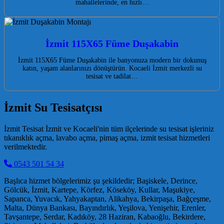
mahallelerinde, en hızlı…
İzmit 115X65 Füme Duşakabin
İzmit 115X65 Füme Duşakabin ile banyonuza modern bir dokunuş
katın, yaşam alanlarınızı dönüştürün. Kocaeli İzmit merkezli su
tesisat ve tadilat…
İzmit Su Tesisatçısı
İzmit Tesisat İzmit ve Kocaeli'nin tüm ilçelerinde su tesisat işleriniz
tıkanıklık açma, lavabo açma, pimaş açma, izmit tesisat hizmetleri
verilmektedir.
0543 501 54 34
Başlıca hizmet bölgelerimiz şu şekildedir; Başiskele, Derince,
Gölcük, İzmit, Kartepe, Körfez, Köseköy, Kullar, Maşukiye,
Sapanca, Yuvacık, Yahyakaptan, Alikahya, Bekirpaşa, Bağçeşme,
Malta, Dünya Bankası, Bayındırlık, Yeşilova, Yenişehir, Erenler,
Tavşantepe, Serdar, Kadıköy, 28 Haziran, Kabaoğlu, Bekirdere,