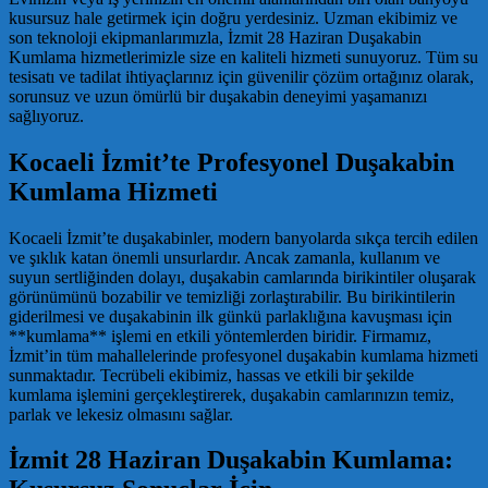
kusursuz hale getirmek için doğru yerdesiniz. Uzman ekibimiz ve
son teknoloji ekipmanlarımızla, İzmit 28 Haziran Duşakabin
Kumlama hizmetlerimizle size en kaliteli hizmeti sunuyoruz. Tüm su
tesisatı ve tadilat ihtiyaçlarınız için güvenilir çözüm ortağınız olarak,
sorunsuz ve uzun ömürlü bir duşakabin deneyimi yaşamanızı
sağlıyoruz.
Kocaeli İzmit’te Profesyonel Duşakabin
Kumlama Hizmeti
Kocaeli İzmit’te duşakabinler, modern banyolarda sıkça tercih edilen
ve şıklık katan önemli unsurlardır. Ancak zamanla, kullanım ve
suyun sertliğinden dolayı, duşakabin camlarında birikintiler oluşarak
görünümünü bozabilir ve temizliği zorlaştırabilir. Bu birikintilerin
giderilmesi ve duşakabinin ilk günkü parlaklığına kavuşması için
**kumlama** işlemi en etkili yöntemlerden biridir. Firmamız,
İzmit’in tüm mahallelerinde profesyonel duşakabin kumlama hizmeti
sunmaktadır. Tecrübeli ekibimiz, hassas ve etkili bir şekilde
kumlama işlemini gerçekleştirerek, duşakabin camlarınızın temiz,
parlak ve lekesiz olmasını sağlar.
İzmit 28 Haziran Duşakabin Kumlama: