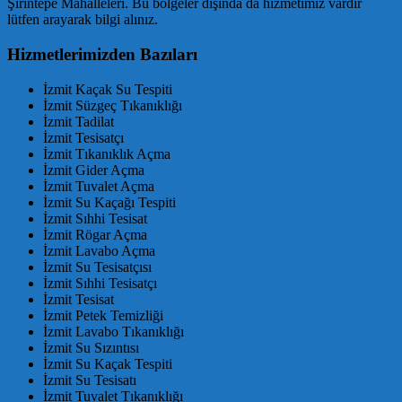
Şirintepe Mahalleleri. Bu bölgeler dışında da hizmetimiz vardır
lütfen arayarak bilgi alınız.
Hizmetlerimizden Bazıları
İzmit Kaçak Su Tespiti
İzmit Süzgeç Tıkanıklığı
İzmit Tadilat
İzmit Tesisatçı
İzmit Tıkanıklık Açma
İzmit Gider Açma
İzmit Tuvalet Açma
İzmit Su Kaçağı Tespiti
İzmit Sıhhi Tesisat
İzmit Rögar Açma
İzmit Lavabo Açma
İzmit Su Tesisatçısı
İzmit Sıhhi Tesisatçı
İzmit Tesisat
İzmit Petek Temizliği
İzmit Lavabo Tıkanıklığı
İzmit Su Sızıntısı
İzmit Su Kaçak Tespiti
İzmit Su Tesisatı
İzmit Tuvalet Tıkanıklığı