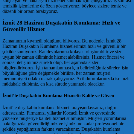
karşılayan ve hatta aşan hizmetler sunmak için çalışıyoruz. İş sonrası
temizlik işlemlerine de özen gösteriyoruz, böylece sizlere temiz ve
düzenli bir ortam bırakıyoruz.
İzmit 28 Haziran Duşakabin Kumlama: Hızlı ve
Güvenilir Hizmet
Zamanınızın kıymetli olduğunu biliyoruz. Bu nedenle, İzmit 28
Haziran Duşakabin Kumlama hizmetlerimizi hızlı ve güvenilir bir
şekilde sunuyoruz. Randevularınızı kolayca oluşturabilir ve size
uygun bir zaman diliminde hizmet alabilirsiniz. Hizmet öncesi ve
sonrası iletişimimiz sürekli olup, her aşamada sizleri
bilgilendiriyoruz. İşin tamamlanması için belirlediğimiz süreler, işin
büyüklüğüne göre değişmekle birlikte, her zaman müşteri
memnuniyeti odaklı olarak çalışıyoruz. Acil durumlarınızda ise hızlı
müdahale ekibimiz, en kısa sürede yanınızda olacaktır.
İzmit’te Duşakabin Kumlama Hizmeti: Kalite ve Güven
İzmit’te duşakabin kumlama hizmeti arayışındaysanız, doğru
adrestesiniz. Firmamız, yıllardır Kocaeli İzmit ve çevresinde
yüzlerce müşteriye kaliteli hizmet sunmuştur. Müşteri yorumlarına
baktığınızda, güvenilirliğimiz ve işimizi ne kadar profesyonel bir
şekilde yaptığımızın farkına varacaksınız. Duşakabin kumlama