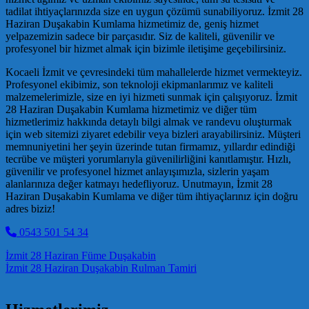
tadilat ihtiyaçlarınızda size en uygun çözümü sunabiliyoruz. İzmit 28
Haziran Duşakabin Kumlama hizmetimiz de, geniş hizmet
yelpazemizin sadece bir parçasıdır. Siz de kaliteli, güvenilir ve
profesyonel bir hizmet almak için bizimle iletişime geçebilirsiniz.
Kocaeli İzmit ve çevresindeki tüm mahallelerde hizmet vermekteyiz.
Profesyonel ekibimiz, son teknoloji ekipmanlarımız ve kaliteli
malzemelerimizle, size en iyi hizmeti sunmak için çalışıyoruz. İzmit
28 Haziran Duşakabin Kumlama hizmetimiz ve diğer tüm
hizmetlerimiz hakkında detaylı bilgi almak ve randevu oluşturmak
için web sitemizi ziyaret edebilir veya bizleri arayabilirsiniz. Müşteri
memnuniyetini her şeyin üzerinde tutan firmamız, yıllardır edindiği
tecrübe ve müşteri yorumlarıyla güvenilirliğini kanıtlamıştır. Hızlı,
güvenilir ve profesyonel hizmet anlayışımızla, sizlerin yaşam
alanlarınıza değer katmayı hedefliyoruz. Unutmayın, İzmit 28
Haziran Duşakabin Kumlama ve diğer tüm ihtiyaçlarınız için doğru
adres biziz!
0543 501 54 34
Post navigation
İzmit 28 Haziran Füme Duşakabin
İzmit 28 Haziran Duşakabin Rulman Tamiri