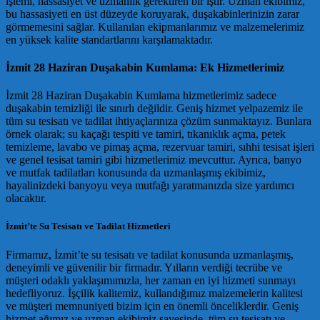
işlemi, hassasiyet ve uzmanlık gerektiren bir iştir. Uzman ekibimiz,
bu hassasiyeti en üst düzeyde koruyarak, duşakabinlerinizin zarar
görmemesini sağlar. Kullanılan ekipmanlarımız ve malzemelerimiz
en yüksek kalite standartlarını karşılamaktadır.
İzmit 28 Haziran Duşakabin Kumlama: Ek Hizmetlerimiz
İzmit 28 Haziran Duşakabin Kumlama hizmetlerimiz sadece
duşakabin temizliği ile sınırlı değildir. Geniş hizmet yelpazemiz ile
tüm su tesisatı ve tadilat ihtiyaçlarınıza çözüm sunmaktayız. Bunlara
örnek olarak; su kaçağı tespiti ve tamiri, tıkanıklık açma, petek
temizleme, lavabo ve pimaş açma, rezervuar tamiri, sıhhi tesisat işleri
ve genel tesisat tamiri gibi hizmetlerimiz mevcuttur. Ayrıca, banyo
ve mutfak tadilatları konusunda da uzmanlaşmış ekibimiz,
hayalinizdeki banyoyu veya mutfağı yaratmanızda size yardımcı
olacaktır.
İzmit’te Su Tesisatı ve Tadilat Hizmetleri
Firmamız, İzmit’te su tesisatı ve tadilat konusunda uzmanlaşmış,
deneyimli ve güvenilir bir firmadır. Yılların verdiği tecrübe ve
müşteri odaklı yaklaşımımızla, her zaman en iyi hizmeti sunmayı
hedefliyoruz. İşçilik kalitemiz, kullandığımız malzemelerin kalitesi
ve müşteri memnuniyeti bizim için en önemli önceliklerdir. Geniş
hizmet ağımız ve uzman ekibimiz sayesinde, tüm su tesisatı ve