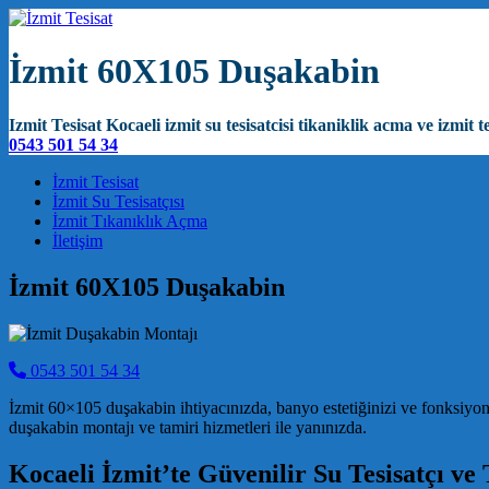
İzmit 60X105 Duşakabin
Izmit Tesisat Kocaeli izmit su tesisatcisi tikaniklik acma ve izmit te
0543 501 54 34
Main Navigation
İzmit Tesisat
İzmit Su Tesisatçısı
İzmit Tıkanıklık Açma
İletişim
İzmit 60X105 Duşakabin
0543 501 54 34
İzmit 60×105 duşakabin ihtiyacınızda, banyo estetiğinizi ve fonksiyo
duşakabin montajı ve tamiri hizmetleri ile yanınızda.
Kocaeli İzmit’te Güvenilir Su Tesisatçı ve