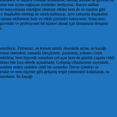
erine tam uyum sağlayan çözümler üretiyoruz. Banyo tadilatı
m banyonuzun estetiğini olumsuz etkiler hem de su sızıntısı gibi
ece duşakabin montajı ile sınırlı kalmayıp, aynı zamanda duşakabin
a, uzman ekibimizle hızlı ve etkili çözümler sunuyoruz. Amacımız,
 güvenilir ve profesyonel bir hizmet almak için firmamızla iletişime
z.
nınızdayız. Firmamız, su tesisatı tamiri, tıkanıklık açma, su kaçağı
 Tesisat sistemleri, zamanla kireçlenme, paslanma, yabancı cisim
anıklıklar, hem hijyenik sorunlara yol açar hem de günlük yaşamı ciddi
ıkları bile kısa sürede açmaktadır. Gelişmiş cihazlarımız sayesinde,
asarlara neden olabilen ciddi bir sorundur. Duvar içindeki su
meralar ve nem ölçerler gibi gelişmiş tespit yöntemleri kullanarak, su
amamlanır. Su kaçağı