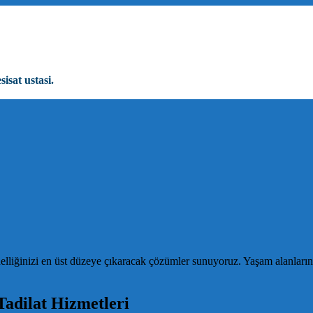
sisat ustasi.
nelliğinizi en üst düzeye çıkaracak çözümler sunuyoruz. Yaşam alanların
 Tadilat Hizmetleri