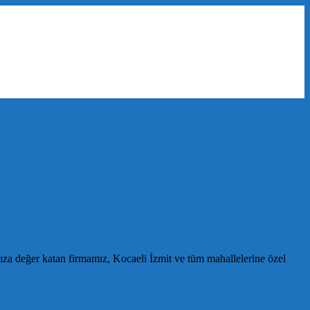
ıza değer katan firmamız, Kocaeli İzmit ve tüm mahallelerine özel