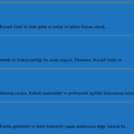
aeli İzmit’in önde gelen su tesisat ve tadilat firması olarak,…
tetik ve fonksiyonelliği bir arada yaşayın. Firmamız, Kocaeli İzmit ve…
dokunuş yaratın. Kaliteli malzemeler ve profesyonel işçilikle banyonuzun hav
stetik görünümü ve üstün kalitesiyle yaşam alanlarınıza değer katacak bu…