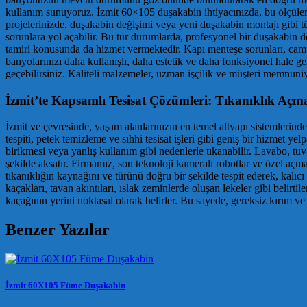
kullanım sunuyoruz. İzmit 60×105 duşakabin ihtiyacınızda, bu ölçüle
projelerinizde, duşakabin değişimi veya yeni duşakabin montajı gibi t
sorunlara yol açabilir. Bu tür durumlarda, profesyonel bir duşakabin d
tamiri konusunda da hizmet vermektedir. Kapı menteşe sorunları, cam k
banyolarınızı daha kullanışlı, daha estetik ve daha fonksiyonel hale ge
geçebilirsiniz. Kaliteli malzemeler, uzman işçilik ve müşteri memnuniy
İzmit’te Kapsamlı Tesisat Çözümleri: Tıkanıklık Açma
İzmit ve çevresinde, yaşam alanlarınızın en temel altyapı sistemlerinden
tespiti, petek temizleme ve sıhhi tesisat işleri gibi geniş bir hizmet 
birikmesi veya yanlış kullanım gibi nedenlerle tıkanabilir. Lavabo, tu
şekilde aksatır. Firmamız, son teknoloji kameralı robotlar ve özel açma
tıkanıklığın kaynağını ve türünü doğru bir şekilde tespit ederek, kalı
kaçakları, tavan akıntıları, ıslak zeminlerde oluşan lekeler gibi belirti
kaçağının yerini noktasal olarak belirler. Bu sayede, gereksiz kırım v
Benzer Yazılar
İzmit 60X105 Füme Duşakabin