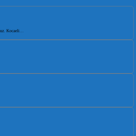
oruz. Kocaeli…
…