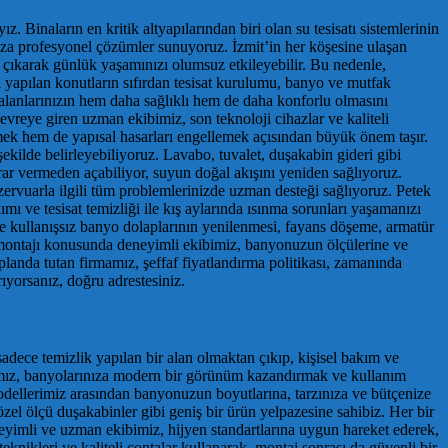
. Binaların en kritik altyapılarından biri olan su tesisatı sistemlerinin
za profesyonel çözümler sunuyoruz. İzmit’in her köşesine ulaşan
a çıkarak günlük yaşamınızı olumsuz etkileyebilir. Bu nedenle,
eni yapılan konutların sıfırdan tesisat kurulumu, banyo ve mutfak
am alanlarınızın hem daha sağlıklı hem de daha konforlu olmasını
vreye giren uzman ekibimiz, son teknoloji cihazlar ve kaliteli
emek hem de yapısal hasarları engellemek açısından büyük önem taşır.
ekilde belirleyebiliyoruz. Lavabo, tuvalet, duşakabin gideri gibi
zarar vermeden açabiliyor, suyun doğal akışını yeniden sağlıyoruz.
rezervuarla ilgili tüm problemlerinizde uzman desteği sağlıyoruz. Petek
mı ve tesisat temizliği ile kış aylarında ısınma sorunları yaşamanızı
ve kullanışsız banyo dolaplarının yenilenmesi, fayans döşeme, armatür
n montajı konusunda deneyimli ekibimiz, banyonuzun ölçülerine ve
anda tutan firmamız, şeffaf fiyatlandırma politikası, zamanında
arıyorsanız, doğru adrestesiniz.
adece temizlik yapılan bir alan olmaktan çıkıp, kişisel bakım ve
mamız, banyolarınıza modern bir görünüm kazandırmak ve kullanım
modellerimiz arasından banyonuzun boyutlarına, tarzınıza ve bütçenize
 özel ölçü duşakabinler gibi geniş bir ürün yelpazesine sahibiz. Her bir
eyimli ve uzman ekibimiz, hijyen standartlarına uygun hareket ederek,
nikleri ve kaliteli contalar kullanarak, montaj sonrası da güvenli bir