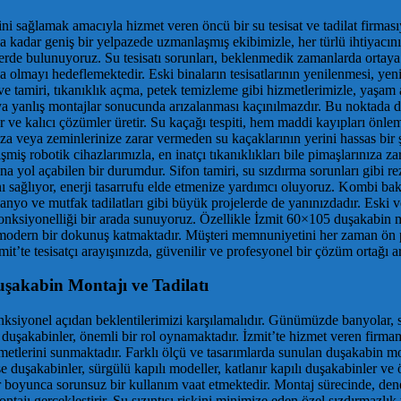
 sağlamak amacıyla hizmet veren öncü bir su tesisat ve tadilat firmasıyız
kadar geniş bir yelpazede uzmanlaşmış ekibimizle, her türlü ihtiyacını
elerde bulunuyoruz. Su tesisatı sorunları, beklenmedik zamanlarda ortay
ında olmayı hedeflemektedir. Eski binaların tesisatlarının yenilenmesi, y
iti ve tamiri, tıkanıklık açma, petek temizleme gibi hizmetlerimizle, yaş
ya yanlış montajlar sonucunda arızalanması kaçınılmazdır. Bu noktada de
r ve kalıcı çözümler üretir. Su kaçağı tespiti, hem maddi kayıpları önl
za veya zeminlerinize zarar vermeden su kaçaklarının yerini hassas bir ş
şmiş robotik cihazlarımızla, en inatçı tıkanıklıkları bile pimaşlarınıza 
fına yol açabilen bir durumdur. Sifon tamiri, su sızdırma sorunları gibi 
ı sağlıyor, enerji tasarrufu elde etmenize yardımcı oluyoruz. Kombi bakı
nyo ve mutfak tadilatları gibi büyük projelerde de yanınızdadır. Eski 
ve fonksiyonelliği bir arada sunuyoruz. Özellikle İzmit 60×105 duşakabi
modern bir dokunuş katmaktadır. Müşteri memnuniyetini her zaman ön pl
İzmit’te tesisatçı arayışınızda, güvenilir ve profesyonel bir çözüm ortağı 
şakabin Montajı ve Tadilatı
nksiyonel açıdan beklentilerimizi karşılamalıdır. Günümüzde banyolar, s
 duşakabinler, önemli bir rol oynamaktadır. İzmit’te hizmet veren fir
izmetlerini sunmaktadır. Farklı ölçü ve tasarımlarda sunulan duşakabin 
şe duşakabinler, sürgülü kapılı modeller, katlanır kapılı duşakabinler ve
r boyunca sorunsuz bir kullanım vaat etmektedir. Montaj sürecinde, den
erçekleştirir. Su sızıntısı riskini minimize eden özel sızdırmazlık tek