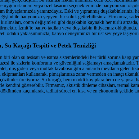
re uygun standart veya özel tasarım seçeneklerimizle banyonuzun ölçül
üm ihtiyaçlarınızda yanınızdayız. Eski ve yıpranmış duşakabinleriniz, he
eğişimi ile banyonuza yepyeni bir soluk getirebilirsiniz. Firmamız, sad
ırılmaları, conta değişimleri gibi duşakabin kaynaklı her türlü arızad
tirmektir. İzmit’te banyo tadilatı veya duşakabin ihtiyacınız olduğunda,
eti odaklı yaklaşımımızla, banyo deneyiminizi bir üst seviyeye taşıyoru
, Su Kaçağı Tespiti ve Petek Temizliği
 biri olan su tesisatı ve ısıtma sistemlerindeki her türlü soruna karşı ya
yelpazesi ile sizlerin konforunu ve güvenliğini sağlamayı amaçlamaktadır.
valet, duş gideri veya mutfak lavabosu gibi alanlarda meydana gelen tık
 ekipmanları kullanarak, pimaşlarınıza zarar vermeden en inatçı tıkanıkl
cı çözümler üretiyoruz. Su kaçağı, hem maddi kayıplara hem de yapısal h
lerle kendini gösterebilir. Firmamız, akustik dinleme cihazları, termal ka
e dökümden kaçınılarak, tadilat süreci en kısa ve en ekonomik şekilde t