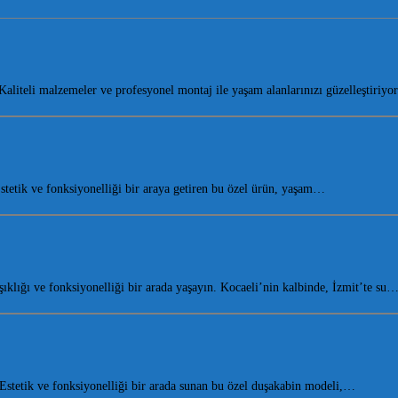
liteli malzemeler ve profesyonel montaj ile yaşam alanlarınızı güzelleştiriy
etik ve fonksiyonelliği bir araya getiren bu özel ürün, yaşam…
lığı ve fonksiyonelliği bir arada yaşayın. Kocaeli’nin kalbinde, İzmit’te su
tetik ve fonksiyonelliği bir arada sunan bu özel duşakabin modeli,…