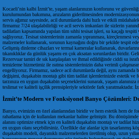
Kocaeli’nin kalbi İzmit’te, yaşam alanlarınızın konforunu ve güvenliğini
kurulumundan bakımına, arızaların giderilmesinden modernizasyonuna 
servis ağımız sayesinde, acil durumlarda dahi hızlı ve etkili müdahal
firmamız 7/24 ulaşılabilirliği ve acil servis imkanları ile sizlerin yan
tadilatları kapsamında yapılan tüm sıhhi tesisat işleri, su kaçağı tesp
sağlıyoruz. Tesisat sistemlerinin zamanla yıpranması, kireçlenmesi ve
malzemeler kullanarak, sorunun kaynağını doğru bir şekilde tespit ede
Gelişmiş dinleme cihazları ve termal kameralar kullanarak, duvarlarını
tıkanıklıklar da günlük yaşamı en çok aksatan sorunlardan biridir. Geli
Rezervuar tamiri de sık karşılaşılan ve ihmal edildiğinde ciddi su isra
temizleme hizmetimiz ile ısıtma sistemlerinizin daha verimli çalışmasın
engelliyoruz. Firmamız, sadece acil durumlarda değil, aynı zamanda ba
değişimi, duşakabin montajı gibi tüm tadilat işlemlerinizde estetik 
tarzınıza en uygun duşakabin seçeneklerini sunarak, yaşam alanınıza 
teslimat ve kaliteli işçilik prensipleriyle sektörde fark yaratmaktadır. 
İzmit’te Modern ve Fonksiyonel Banyo Çözümleri: Du
Banyo, evimizin en özel alanlarından biridir ve hem estetik hem de fo
rahatlama için de kullanılan mekanlar haline gelmiştir. Bu dönüşümde
alanını optimize etmek için en kaliteli duşakabin montajı ve tadilat h
en uygun olanı seçebilirsiniz. Özellikle dar alanlar için tasarlanmış kö
duşakabin modeli, dayanıklı malzemelerden üretilmiş olup, uzun yılla
banyonuzun mevcut durumunu göz önünde bulundurarak en doğru montajı g