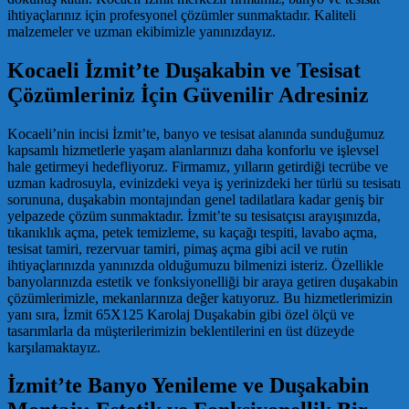
ihtiyaçlarınız için profesyonel çözümler sunmaktadır. Kaliteli
malzemeler ve uzman ekibimizle yanınızdayız.
Kocaeli İzmit’te Duşakabin ve Tesisat
Çözümleriniz İçin Güvenilir Adresiniz
Kocaeli’nin incisi İzmit’te, banyo ve tesisat alanında sunduğumuz
kapsamlı hizmetlerle yaşam alanlarınızı daha konforlu ve işlevsel
hale getirmeyi hedefliyoruz. Firmamız, yılların getirdiği tecrübe ve
uzman kadrosuyla, evinizdeki veya iş yerinizdeki her türlü su tesisatı
sorununa, duşakabin montajından genel tadilatlara kadar geniş bir
yelpazede çözüm sunmaktadır. İzmit’te su tesisatçısı arayışınızda,
tıkanıklık açma, petek temizleme, su kaçağı tespiti, lavabo açma,
tesisat tamiri, rezervuar tamiri, pimaş açma gibi acil ve rutin
ihtiyaçlarınızda yanınızda olduğumuzu bilmenizi isteriz. Özellikle
banyolarınızda estetik ve fonksiyonelliği bir araya getiren duşakabin
çözümlerimizle, mekanlarınıza değer katıyoruz. Bu hizmetlerimizin
yanı sıra, İzmit 65X125 Karolaj Duşakabin gibi özel ölçü ve
tasarımlarla da müşterilerimizin beklentilerini en üst düzeyde
karşılamaktayız.
İzmit’te Banyo Yenileme ve Duşakabin