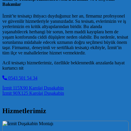
Bakımlar
İzmit’te tesisatçı ihtiyacı duyduğunuz her an, firmamız profesyonel
ve güvenilir hizmetleriyle yanınızdadır. Su tesisatı, evlerimizin ve iş
yerlerimizin en kritik altyapılarından biridir. Bu alanda
yaşanabilecek herhangi bir sorun, hem maddi kayıplara hem de
yaşam konforunda ciddi düşüşlere neden olabilir. Bu nedenle, tesisat
sorunlarına müdahale edecek uzmanın doğru seçilmesi büyük önem
taşır. Firmamız, deneyimli ve sertifikalı tesisatçı ekibiyle, İzmit’in
tüm ilçe ve mahallelerine hizmet vermektedir.
Acil tesisatçı hizmetlerimiz, özellikle beklenmedik arızalarda hayat
kurtarıcı nit
0543 501 54 34
Post navigation
İzmit 115X90 Karolaj Duşakabin
İzmit 90X125 Karolaj Duşakabin
Hizmetlerimiz