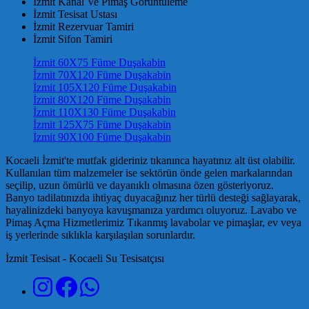
İzmit Kanal Ve Pimaş Görüntüleme
İzmit Tesisat Ustası
İzmit Rezervuar Tamiri
İzmit Sifon Tamiri
İzmit 60X75 Füme Duşakabin
İzmit 70X120 Füme Duşakabin
İzmit 105X120 Füme Duşakabin
İzmit 80X120 Füme Duşakabin
İzmit 110X130 Füme Duşakabin
İzmit 125X75 Füme Duşakabin
İzmit 90X100 Füme Duşakabin
Kocaeli İzmit'te mutfak gideriniz tıkanınca hayatınız alt üst olabilir.
Kullanılan tüm malzemeler ise sektörün önde gelen markalarından
seçilip, uzun ömürlü ve dayanıklı olmasına özen gösteriyoruz.
Banyo tadilatınızda ihtiyaç duyacağınız her türlü desteği sağlayarak,
hayalinizdeki banyoya kavuşmanıza yardımcı oluyoruz. Lavabo ve
Pimaş Açma Hizmetlerimiz Tıkanmış lavabolar ve pimaşlar, ev veya
iş yerlerinde sıklıkla karşılaşılan sorunlardır.
İzmit Tesisat - Kocaeli Su Tesisatçısı