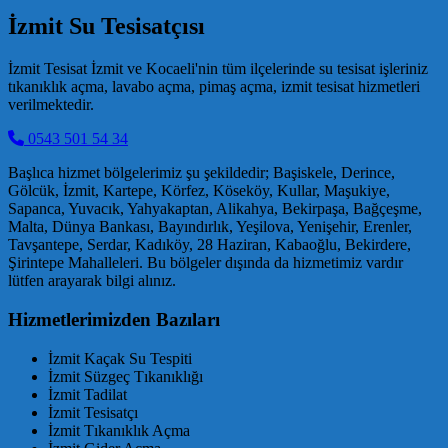
İzmit Su Tesisatçısı
İzmit Tesisat İzmit ve Kocaeli'nin tüm ilçelerinde su tesisat işleriniz
tıkanıklık açma, lavabo açma, pimaş açma, izmit tesisat hizmetleri
verilmektedir.
0543 501 54 34
Başlıca hizmet bölgelerimiz şu şekildedir; Başiskele, Derince,
Gölcük, İzmit, Kartepe, Körfez, Köseköy, Kullar, Maşukiye,
Sapanca, Yuvacık, Yahyakaptan, Alikahya, Bekirpaşa, Bağçeşme,
Malta, Dünya Bankası, Bayındırlık, Yeşilova, Yenişehir, Erenler,
Tavşantepe, Serdar, Kadıköy, 28 Haziran, Kabaoğlu, Bekirdere,
Şirintepe Mahalleleri. Bu bölgeler dışında da hizmetimiz vardır
lütfen arayarak bilgi alınız.
Hizmetlerimizden Bazıları
İzmit Kaçak Su Tespiti
İzmit Süzgeç Tıkanıklığı
İzmit Tadilat
İzmit Tesisatçı
İzmit Tıkanıklık Açma