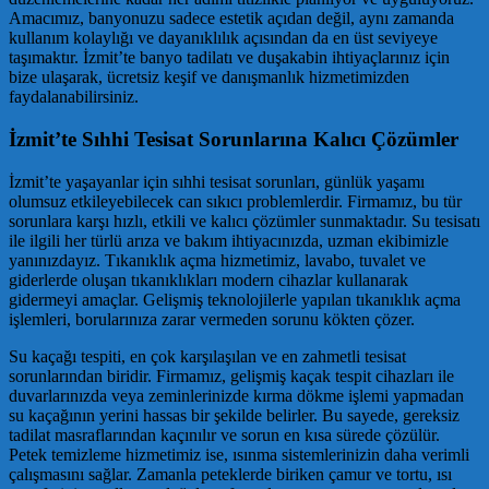
Amacımız, banyonuzu sadece estetik açıdan değil, aynı zamanda
kullanım kolaylığı ve dayanıklılık açısından da en üst seviyeye
taşımaktır. İzmit’te banyo tadilatı ve duşakabin ihtiyaçlarınız için
bize ulaşarak, ücretsiz keşif ve danışmanlık hizmetimizden
faydalanabilirsiniz.
İzmit’te Sıhhi Tesisat Sorunlarına Kalıcı Çözümler
İzmit’te yaşayanlar için sıhhi tesisat sorunları, günlük yaşamı
olumsuz etkileyebilecek can sıkıcı problemlerdir. Firmamız, bu tür
sorunlara karşı hızlı, etkili ve kalıcı çözümler sunmaktadır. Su tesisatı
ile ilgili her türlü arıza ve bakım ihtiyacınızda, uzman ekibimizle
yanınızdayız. Tıkanıklık açma hizmetimiz, lavabo, tuvalet ve
giderlerde oluşan tıkanıklıkları modern cihazlar kullanarak
gidermeyi amaçlar. Gelişmiş teknolojilerle yapılan tıkanıklık açma
işlemleri, borularınıza zarar vermeden sorunu kökten çözer.
Su kaçağı tespiti, en çok karşılaşılan ve en zahmetli tesisat
sorunlarından biridir. Firmamız, gelişmiş kaçak tespit cihazları ile
duvarlarınızda veya zeminlerinizde kırma dökme işlemi yapmadan
su kaçağının yerini hassas bir şekilde belirler. Bu sayede, gereksiz
tadilat masraflarından kaçınılır ve sorun en kısa sürede çözülür.
Petek temizleme hizmetimiz ise, ısınma sistemlerinizin daha verimli
çalışmasını sağlar. Zamanla peteklerde biriken çamur ve tortu, ısı