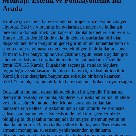
Montajı: Estetik ve Fonksiyonellik Bir
Arada
İzmit ve çevresinde, banyo yenileme projelerinizde yanınızda yer
alıyoruz. Eski ve yıpranmış banyolarınızı, modern ve kullanışlı
mekanlara dönüştürmek için kapsamlı tadilat hizmetleri sunuyoruz.
Banyo tadilatı denildiğinde akla ilk gelen unsurlardan biri olan
duşakabinler, hem banyonun genel görünümünü tamamlar hem de
suyun etrafa yayılmasını engelleyerek hijyenik bir kullanım sunar.
Firmamız, her banyo tipine ve ölçüsüne uygun, estetik açıdan göz
alıcı ve fonksiyonel duşakabin modelleri sunmaktadır. Özellikle
İzmit 65X125 Karolaj Duşakabin seçeneği, standart ölçülere
uygunluğu ve şık tasarımı ile birçok banyo için ideal bir tercihtir.
Karolajlı cam detayları, banyonuza sofistike bir hava katarken,
65×125 cm ölçüsü, birçok farklı banyo alanına kolayca uyum sağlar.
Duşakabin montajı, uzmanlık gerektiren bir işlemdir. Firmamız,
deneyimli tesisatçı ve montaj ekipleriyle, duşakabinlerinizi titizlikle
ve en kısa sürede monte eder. Montaj sırasında kullanılan
malzemelerin kalitesi, duşakabininizin uzun ömürlü ve sorunsuz
çalışmasını garanti eder. Su tesisatı ile ilgili tüm işlemlerinizde
olduğu gibi, duşakabin montajında da müşteri memnuniyetini ön
planda tutuyoruz. Banyo tadilatı sürecinde, fayans döşemesinden
armatür montajına, su tesisatı yenilemesinden aydınlatma
düzenlemelerine kadar her adımı titizlikle planlıyor ve uyguluyoruz.