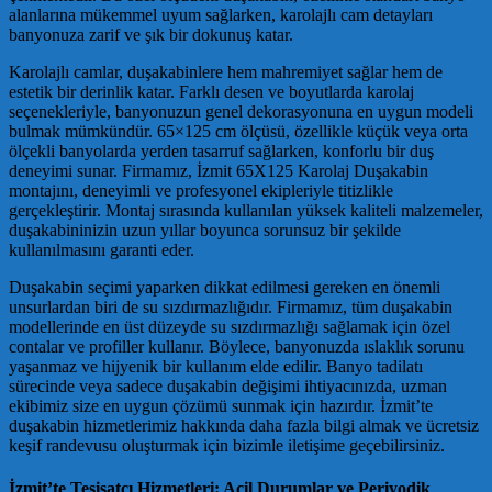
alanlarına mükemmel uyum sağlarken, karolajlı cam detayları
banyonuza zarif ve şık bir dokunuş katar.
Karolajlı camlar, duşakabinlere hem mahremiyet sağlar hem de
estetik bir derinlik katar. Farklı desen ve boyutlarda karolaj
seçenekleriyle, banyonuzun genel dekorasyonuna en uygun modeli
bulmak mümkündür. 65×125 cm ölçüsü, özellikle küçük veya orta
ölçekli banyolarda yerden tasarruf sağlarken, konforlu bir duş
deneyimi sunar. Firmamız, İzmit 65X125 Karolaj Duşakabin
montajını, deneyimli ve profesyonel ekipleriyle titizlikle
gerçekleştirir. Montaj sırasında kullanılan yüksek kaliteli malzemeler,
duşakabininizin uzun yıllar boyunca sorunsuz bir şekilde
kullanılmasını garanti eder.
Duşakabin seçimi yaparken dikkat edilmesi gereken en önemli
unsurlardan biri de su sızdırmazlığıdır. Firmamız, tüm duşakabin
modellerinde en üst düzeyde su sızdırmazlığı sağlamak için özel
contalar ve profiller kullanır. Böylece, banyonuzda ıslaklık sorunu
yaşanmaz ve hijyenik bir kullanım elde edilir. Banyo tadilatı
sürecinde veya sadece duşakabin değişimi ihtiyacınızda, uzman
ekibimiz size en uygun çözümü sunmak için hazırdır. İzmit’te
duşakabin hizmetlerimiz hakkında daha fazla bilgi almak ve ücretsiz
keşif randevusu oluşturmak için bizimle iletişime geçebilirsiniz.
İzmit’te Tesisatçı Hizmetleri: Acil Durumlar ve Periyodik