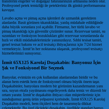
transferini engeller ve doğalgaz faturalarınızın artmasına neden olur.
Profesyonel petek temizliği ile petekleriniz ilk günkü performansına
kavuşur.
Lavabo açma ve pimaş açma işlemleri de uzmanlık gerektiren
alanlardır. Basit görünen tıkanıklıklar, yanlış müdahale edildiğinde
daha büyük sorunlara yol açabilir. Firmamız, her türlü lavabo ve
pimaş tıkanıklığı için güvenilir çözümler sunar. Rezervuar tamiri, su
sızıntıları ve fonksiyon bozuklukları gibi rezervuar sorunlarında da
hızlı ve etkili müdahalelerimizle yanınızdayız. Sıhhi tesisat tamiri,
genel tesisat bakımı ve acil tesisatçı ihtiyaçlarınız için 7/24 hizmet
vermekteyiz. İzmit’in her noktasına ulaşarak, profesyonel tesisatçı
hizmetlerimizi sunuyoruz.
İzmit 65X125 Karolaj Duşakabin: Banyonuz İçin
Şık ve Fonksiyonel Bir Seçenek
Banyolar, evimizin en çok kullanılan alanlarından biridir ve bu
alanın hem estetik hem de fonksiyonel olması büyük önem taşır.
Duşakabinler, banyolara modern bir görünüm kazandırmanın yanı
sıra, suyun etrafa yayılmasını engelleyerek daha temiz ve düzenli bir
ortam yaratır. İzmit’te duşakabin ihtiyacı olan müşterilerimiz için
sunduğumuz geniş ürün yelpazesi içerisinde, İzmit 65X125 Karolaj
Duşakabin modeli, hem ölçüleri hem de tasarımıyla dikkat
çekmektedir. Bu özel ölçüdeki duşakabin, özellikle standart banyo