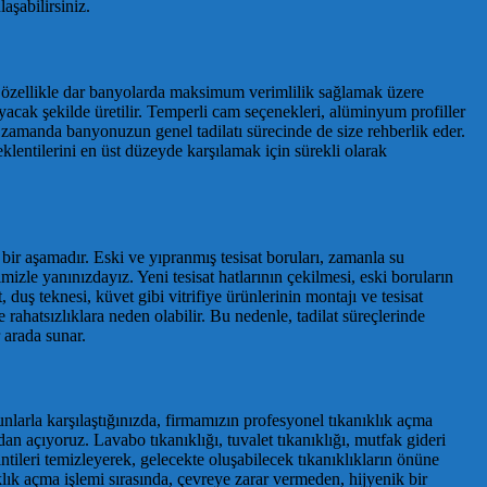
aşabilirsiniz.
, özellikle dar banyolarda maksimum verimlilik sağlamak üzere
cak şekilde üretilir. Temperli cam seçenekleri, alüminyum profiller
 zamanda banyonuzun genel tadilatı sürecinde de size rehberlik eder.
lentilerini en üst düzeyde karşılamak için sürekli olarak
bir aşamadır. Eski ve yıpranmış tesisat boruları, zamanla su
imizle yanınızdayız. Yeni tesisat hatlarının çekilmesi, eski boruların
duş teknesi, küvet gibi vitrifiye ürünlerinin montajı ve tesisat
e rahatsızlıklara neden olabilir. Bu nedenle, tadilat süreçlerinde
r arada sunar.
unlarla karşılaştığınızda, firmamızın profesyonel tıkanıklık açma
an açıyoruz. Lavabo tıkanıklığı, tuvalet tıkanıklığı, mutfak gideri
ntileri temizleyerek, gelecekte oluşabilecek tıkanıklıkların önüne
klık açma işlemi sırasında, çevreye zarar vermeden, hijyenik bir