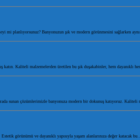
emeyi mi planlıyorsunuz? Banyonuzun şık ve modern görünmesini sağlarken ay
 katın. Kaliteli malzemelerden üretilen bu şık duşakabinler, hem dayanıklı 
r arada sunan çözümlerimizle banyonuza modern bir dokunuş katıyoruz. Kalitel
Estetik görünümü ve dayanıklı yapısıyla yaşam alanlarınıza değer katacak bu