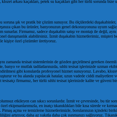
lozet arkası kaçakları, petek su kaçakları gibi her türlü sorunda bize ul
u soruna şık ve pratik bir çözüm sunuyor. Bu ölçülerdeki duşakabinler
karşınıza çıkan bu ürünler, banyonuzun genel dekorasyonuna uyum sağlaya
m sunarlar. Firmamız, sadece duşakabin satışı ve montajı ile değil, aynı
el danışmanlık alabilirsiniz. İzmit duşakabin hizmetlerimiz, müşteri bek
ile kişiye özel çözümler üretiyoruz.
 aynı zamanda tesisat sistemlerinin de gözden geçirilmesi gereken önemli 
te, banyo ve mutfak tadilatlarınızda, sıhhi tesisat işlerinizde uzman ekib
ndirilmesi gibi konularda profesyonel hizmet sunuyoruz. Lavabo, klozet, 
i oluşturur ve bu alanda yapılacak hatalar, uzun vadede ciddi maliyetlere v
tesisatçı firmamız, her türlü sıhhi tesisat işlerinizde kalite ve güveni bi
lumsuz etkileyen can sıkıcı sorunlardır. İzmit ve çevresinde, bu tür sor
zel ekipmanlarımızla, en inatçı tıkanıklıkları bile kısa sürede ve kırmad
ız. Pimaş açma ve temizleme hizmetlerimizle, borularınızın içindeki biriki
liğini artırıyor, daha az yakıtla daha çok ısınmanızı sağlıyoruz. Tıkanı