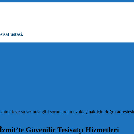
sisat ustasi.
tmak ve su sızıntısı gibi sorunlardan uzaklaşmak için doğru adrestesi
zmit’te Güvenilir Tesisatçı Hizmetleri