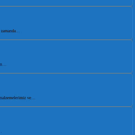
nı zamanda…
hem…
i malzemelerimiz ve…
…