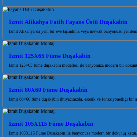
İzmit Alikahya Fatih Fayans Üstü Duşakabin
İzmit Alikahya’da yeni bir eve taşındınız veya mevcut banyonuzu yenil
İzmit 125X65 Füme Duşakabin
İzmit 125×65 füme duşakabin modelleri ile banyonuza modern bir dokunuş
İzmit 80X60 Füme Duşakabin
İzmit 80×60 füme duşakabin ihtiyacınızda, estetik ve fonksiyonelliği bi
İzmit 105X115 Füme Duşakabin
İzmit 105X115 Füme Duşakabin ile banyonuza modern bir dokunuş katın. 