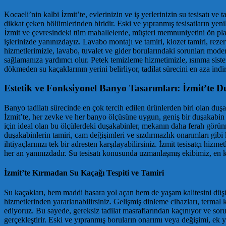
Kocaeli’nin kalbi İzmit’te, evlerinizin ve iş yerlerinizin su tesisatı v
dikkat çeken bölümlerinden biridir. Eski ve yıpranmış tesisatların ye
İzmit ve çevresindeki tüm mahallelerde, müşteri memnuniyetini ön planda 
işlerinizde yanınızdayız. Lavabo montajı ve tamiri, klozet tamiri, rez
hizmetlerimizle, lavabo, tuvalet ve gider borularındaki sorunları mode
sağlamanıza yardımcı olur. Petek temizleme hizmetimizle, ısınma sisteml
dökmeden su kaçaklarının yerini belirliyor, tadilat sürecini en aza indir
Estetik ve Fonksiyonel Banyo Tasarımları: İzmit’te 
Banyo tadilatı sürecinde en çok tercih edilen ürünlerden biri olan duş
İzmit’te, her zevke ve her banyo ölçüsüne uygun, geniş bir duşakabin
için ideal olan bu ölçülerdeki duşakabinler, mekanın daha ferah görü
duşakabinlerin tamiri, cam değişimleri ve sızdırmazlık onarımları gibi
ihtiyaçlarınızı tek bir adresten karşılayabilirsiniz. İzmit tesisatçı hi
her an yanınızdadır. Su tesisatı konusunda uzmanlaşmış ekibimiz, en ka
İzmit’te Kırmadan Su Kaçağı Tespiti ve Tamiri
Su kaçakları, hem maddi hasara yol açan hem de yaşam kalitesini düşüre
hizmetlerinden yararlanabilirsiniz. Gelişmiş dinleme cihazları, termal 
ediyoruz. Bu sayede, gereksiz tadilat masraflarından kaçınıyor ve soru
gerçekleştirir. Eski ve yıpranmış boruların onarımı veya değişimi, ek ye