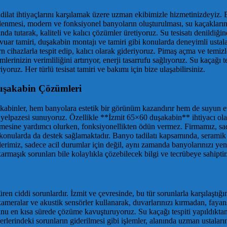
e tadilat ihtiyaçlarını karşılamak üzere uzman ekibimizle hizmetinizdeyiz.
nilenmesi, modern ve fonksiyonel banyoların oluşturulması, su kaçakları
tutarak, kaliteli ve kalıcı çözümler üretiyoruz. Su tesisatı denildiğinde 
ervuar tamiri, duşakabin montajı ve tamiri gibi konularda deneyimli ustal
rn cihazlarla tespit edip, kalıcı olarak gideriyoruz. Pimaş açma ve temi
erinizin verimliliğini artırıyor, enerji tasarrufu sağlıyoruz. Su kaçağı 
iyoruz. Her türlü tesisat tamiri ve bakımı için bize ulaşabilirsiniz.
Duşakabin Çözümleri
akabinler, hem banyolara estetik bir görünüm kazandırır hem de suyun et
 yelpazesi sunuyoruz. Özellikle **İzmit 65×60 duşakabin** ihtiyacı ol
nmesine yardımcı olurken, fonksiyonellikten ödün vermez. Firmamız, sad
 konularda da destek sağlamaktadır. Banyo tadilatı kapsamında, seramik d
zmetlerimiz, sadece acil durumlar için değil, aynı zamanda banyolarınızı 
rmaşık sorunları bile kolaylıkla çözebilecek bilgi ve tecrübeye sahiptir
n ciddi sorunlardır. İzmit ve çevresinde, bu tür sorunlarla karşılaştığın
kameralar ve akustik sensörler kullanarak, duvarlarınızı kırmadan, fayans
nu en kısa sürede çözüme kavuşturuyoruz. Su kaçağı tespiti yapıldıktan s
rlerindeki sorunların giderilmesi gibi işlemler, alanında uzman ustalarımı