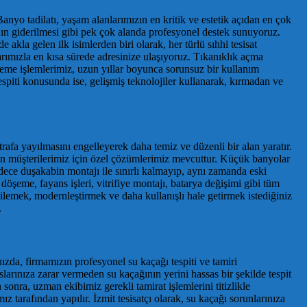
 Banyo tadilatı, yaşam alanlarımızın en kritik ve estetik açıdan en çok
nın giderilmesi gibi pek çok alanda profesyonel destek sunuyoruz.
akla gelen ilk isimlerden biri olarak, her türlü sıhhi tesisat
arımızla en kısa sürede adresinize ulaşıyoruz. Tıkanıklık açma
zleme işlemlerimiz, uzun yıllar boyunca sorunsuz bir kullanım
tespiti konusunda ise, gelişmiş teknolojiler kullanarak, kırmadan ve
rafa yayılmasını engelleyerek daha temiz ve düzenli bir alan yaratır.
an müşterilerimiz için özel çözümlerimiz mevcuttur. Küçük banyolar
ece duşakabin montajı ile sınırlı kalmayıp, aynı zamanda eski
öşeme, fayans işleri, vitrifiye montajı, batarya değişimi gibi tüm
yenilemek, modernleştirmek ve daha kullanışlı hale getirmek istediğiniz
.
ızda, firmamızın profesyonel su kaçağı tespiti ve tamiri
larınıza zarar vermeden su kaçağının yerini hassas bir şekilde tespit
onra, uzman ekibimiz gerekli tamirat işlemlerini titizlikle
z tarafından yapılır. İzmit tesisatçı olarak, su kaçağı sorunlarınıza