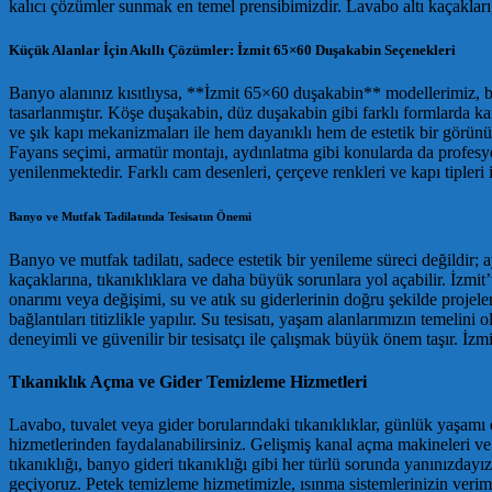
kalıcı çözümler sunmak en temel prensibimizdir. Lavabo altı kaçakları, k
Küçük Alanlar İçin Akıllı Çözümler: İzmit 65×60 Duşakabin Seçenekleri
Banyo alanınız kısıtlıysa, **İzmit 65×60 duşakabin** modellerimiz, b
tasarlanmıştır. Köşe duşakabin, düz duşakabin gibi farklı formlarda 
ve şık kapı mekanizmaları ile hem dayanıklı hem de estetik bir görünü
Fayans seçimi, armatür montajı, aydınlatma gibi konularda da profesyon
yenilenmektedir. Farklı cam desenleri, çerçeve renkleri ve kapı tipleri 
Banyo ve Mutfak Tadilatında Tesisatın Önemi
Banyo ve mutfak tadilatı, sadece estetik bir yenileme süreci değildir;
kaçaklarına, tıkanıklıklara ve daha büyük sorunlara yol açabilir. İzmit’
onarımı veya değişimi, su ve atık su giderlerinin doğru şekilde projele
bağlantıları titizlikle yapılır. Su tesisatı, yaşam alanlarımızın temelin
deneyimli ve güvenilir bir tesisatçı ile çalışmak büyük önem taşır. İzmit 
Tıkanıklık Açma ve Gider Temizleme Hizmetleri
Lavabo, tuvalet veya gider borularındaki tıkanıklıklar, günlük yaşamı o
hizmetlerinden faydalanabilirsiniz. Gelişmiş kanal açma makineleri ve ö
tıkanıklığı, banyo gideri tıkanıklığı gibi her türlü sorunda yanınızday
geçiyoruz. Petek temizleme hizmetimizle, ısınma sistemlerinizin verimli