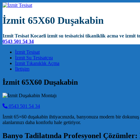
İzmit 65X60 Duşakabin
Izmit Tesisat Kocaeli izmit su tesisatcisi tikaniklik acma ve izmit te
0543 501 54 34
Main Navigation
İzmit Tesisat
İzmit Su Tesisatçısı
İzmit Tıkanıklık Açma
İletişim
İzmit 65X60 Duşakabin
0543 501 54 34
İzmit 65×60 duşakabin ihtiyacınızda, banyonuza modern bir dokunuş ka
alanlarınızı daha konforlu hale getiriyor.
Banyo Tadilatında Profesyonel Çözümler: İ