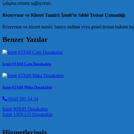
çalışma ortamı sağlıyoruz.
Rezervuar ve Klozet Tamiri: İzmit’te Sıhhi Tesisat Uzmanlığı
Rezervuar ve klozet tamiri, banyo tadilatı veya genel tesisat bakımı k
Benzer Yazılar
İzmit 65X60 Cam Duşakabin
İzmit 65X60 Mika Duşakabin
0543 501 54 34
Post navigation
İzmit 90X85 Duşakabin
İzmit 130X125 Duşakabin
Hizmetlerimiz