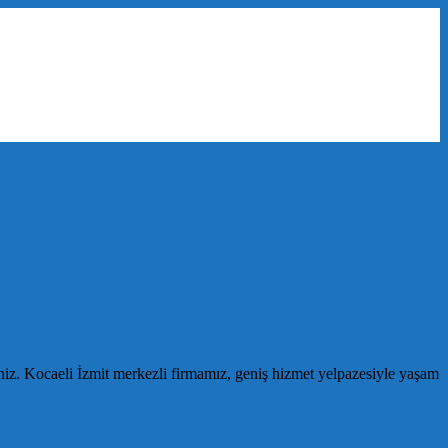
niz. Kocaeli İzmit merkezli firmamız, geniş hizmet yelpazesiyle yaşam