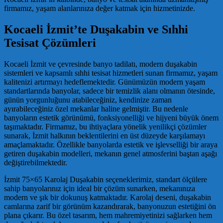
firmamız, yaşam alanlarınıza değer katmak için hizmetinizde.
Kocaeli İzmit’te Duşakabin ve Sıhhi
Tesisat Çözümleri
Kocaeli İzmit ve çevresinde banyo tadilatı, modern duşakabin
sistemleri ve kapsamlı sıhhi tesisat hizmetleri sunan firmamız, yaşam
kalitenizi artırmayı hedeflemektedir. Günümüzün modern yaşam
standartlarında banyolar, sadece bir temizlik alanı olmanın ötesinde,
günün yorgunluğunu atabileceğiniz, kendinize zaman
ayırabileceğiniz özel mekanlar haline gelmiştir. Bu nedenle
banyoların estetik görünümü, fonksiyonelliği ve hijyeni büyük önem
taşımaktadır. Firmamız, bu ihtiyaçlara yönelik yenilikçi çözümler
sunarak, İzmit halkının beklentilerini en üst düzeyde karşılamayı
amaçlamaktadır. Özellikle banyolarda estetik ve işlevselliği bir araya
getiren duşakabin modelleri, mekanın genel atmosferini baştan aşağı
değiştirebilmektedir.
İzmit 75×65 Karolaj Duşakabin seçeneklerimiz, standart ölçülere
sahip banyolarınız için ideal bir çözüm sunarken, mekanınıza
modern ve şık bir dokunuş katmaktadır. Karolaj deseni, duşakabin
camlarına zarif bir görünüm kazandırarak, banyonuzun estetiğini ön
plana çıkarır. Bu özel tasarım, hem mahremiyetinizi sağlarken hem