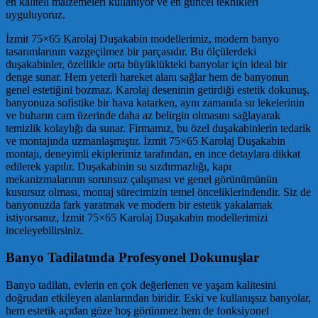
en kaliteli malzemeleri kullanıyor ve en güncel teknikleri
uyguluyoruz.
İzmit 75×65 Karolaj Duşakabin modellerimiz, modern banyo
tasarımlarının vazgeçilmez bir parçasıdır. Bu ölçülerdeki
duşakabinler, özellikle orta büyüklükteki banyolar için ideal bir
denge sunar. Hem yeterli hareket alanı sağlar hem de banyonun
genel estetiğini bozmaz. Karolaj deseninin getirdiği estetik dokunuş,
banyonuza sofistike bir hava katarken, aynı zamanda su lekelerinin
ve buharın cam üzerinde daha az belirgin olmasını sağlayarak
temizlik kolaylığı da sunar. Firmamız, bu özel duşakabinlerin tedarik
ve montajında uzmanlaşmıştır. İzmit 75×65 Karolaj Duşakabin
montajı, deneyimli ekiplerimiz tarafından, en ince detaylara dikkat
edilerek yapılır. Duşakabinin su sızdırmazlığı, kapı
mekanizmalarının sorunsuz çalışması ve genel görünümünün
kusursuz olması, montaj sürecimizin temel önceliklerindendir. Siz de
banyonuzda fark yaratmak ve modern bir estetik yakalamak
istiyorsanız, İzmit 75×65 Karolaj Duşakabin modellerimizi
inceleyebilirsiniz.
Banyo Tadilatında Profesyonel Dokunuşlar
Banyo tadilatı, evlerin en çok değerlenen ve yaşam kalitesini
doğrudan etkileyen alanlarından biridir. Eski ve kullanışsız banyolar,
hem estetik açıdan göze hoş görünmez hem de fonksiyonel