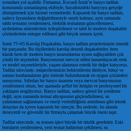
sorunlara yol açabilir. Firmamız, Kocaeli İzmit’te banyo tadilatı
konusunda uzmanlaşmış ekibiyle, hayalinizdeki banyoyu gerçeğe
dönüştürmek için hizmet vermektedir. Kapsamlı bir banyo tadilatı,
sadece fayansların değiştirilmesiyle sınırlı kalmaz; aynı zamanda
sıhhi tesisatın yenilenmesi, elektrik tesisatının güncellenmesi,
aydınlatma sistemlerinin iyileştirilmesi ve tabii ki modern duşakabin
çözümlerinin entegre edilmesi gibi birçok unsuru içerir.
İzmit 75×65 Karolaj Duşakabin, banyo tadilatı projelerimizin önemli
bir parçasıdır. Bu ölçülerdeki karolaj desenli duşakabinler, hem
klasik hem de modern banyo tasarımlarına uyum sağlayabilen çok
yönlü bir seçenektir. Banyonuzun mevcut stilini tamamlayacak renk
ve model seçenekleriyle, yaşam alanınıza estetik bir değer katıyoruz.
Tadilat sürecinde, müşterilerimizin beklentilerini dinliyor, bütçe ve
zaman kısıtlamalarını göz önünde bulundurarak en uygun çözümleri
sunuyoruz. Sıfırdan bir banyo tasarımı veya mevcut banyonuzun
yenilenmesi olsun, her aşamada şeffaf bir iletişim ve profesyonel bir
yaklaşım sergiliyoruz. Banyo tadilatı, sadece görsel bir yenileme
değil, aynı zamanda tesisat altyapısının güçlendirilmesi, su
yalıtımının sağlanması ve enerji verimliliğinin artırılması gibi teknik
detayları da içeren kapsamlı bir süreçtir. Bu nedenle, bu alanda
deneyimli ve güvenilir bir firmayla çalışmak büyük önem taşır.
Tadilat sürecinde, su tesisatı işleri büyük bir titizlik gerektirir. Eski
boruların yenilenmesi, yeni tesisat hatlarının çekilmesi, su