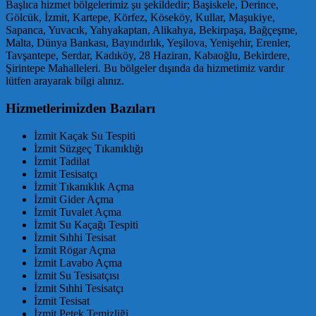
Başlıca hizmet bölgelerimiz şu şekildedir; Başiskele, Derince,
Gölcük, İzmit, Kartepe, Körfez, Köseköy, Kullar, Maşukiye,
Sapanca, Yuvacık, Yahyakaptan, Alikahya, Bekirpaşa, Bağçeşme,
Malta, Dünya Bankası, Bayındırlık, Yeşilova, Yenişehir, Erenler,
Tavşantepe, Serdar, Kadıköy, 28 Haziran, Kabaoğlu, Bekirdere,
Şirintepe Mahalleleri. Bu bölgeler dışında da hizmetimiz vardır
lütfen arayarak bilgi alınız.
Hizmetlerimizden Bazıları
İzmit Kaçak Su Tespiti
İzmit Süzgeç Tıkanıklığı
İzmit Tadilat
İzmit Tesisatçı
İzmit Tıkanıklık Açma
İzmit Gider Açma
İzmit Tuvalet Açma
İzmit Su Kaçağı Tespiti
İzmit Sıhhi Tesisat
İzmit Rögar Açma
İzmit Lavabo Açma
İzmit Su Tesisatçısı
İzmit Sıhhi Tesisatçı
İzmit Tesisat
İzmit Petek Temizliği