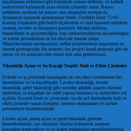
kaçaklarının önlenmesi gibi konularda uzman ekibimiz, en kaliteli
malzemeleri kullanarak uzun ömürlü çözümler sunar. Banyo
tadilatının ayrılmaz bir parçası olan duşakabin montajı da,
firmamızın uzmanlık alanlarından biridir. Özellikle İzmit 75×65
Karolaj Duşakabin gibi belirli ölçülerdeki ve özel tasarımlı ürünlerin
montajı, tecrübe ve hassasiyet gerektirir. Montaj ekibimiz,
duşakabinin su geçirmezliğini, kapı mekanizmalarının dayanıklılığını
ve estetik görünümünü en üst düzeyde tutarak çalışır.
Müşterilerimizin memnuniyeti, tadilat projelerimizin başarısının en
önemli göstergesidir. Bu nedenle, her projeyi kendi projemiz gibi ele
alıyor, en iyi sonuçları elde etmek için çaba gösteriyoruz.
Tıkanıklık Açma ve Su Kaçağı Tespiti: Hızlı ve Etkin Çözümler
Evlerde ve iş yerlerinde karşılaşılan en can sıkıcı sorunlardan biri,
tıkanıklıklar ve su kaçaklarıdır. Lavabo tıkanıklığı, tuvalet
tıkanıklığı, gider tıkanıklığı gibi sorunlar, günlük yaşamı olumsuz
etkilerken, su kaçakları ise ciddi yapısal hasarlara ve maliyetlere yol
açabilir. Kocaeli İzmit ve çevresinde, bu tür acil durumlarda hızlı ve
etkili çözümler sunan firmamız, modern ekipmanları ve uzman
personeliyle hizmetinizdedir.
Lavabo açma, pimaş açma ve genel tıkanıklık giderme
hizmetlerimizde, son teknoloji cihazlar kullanarak sorunun
kaynağını tespit ediyor ve en doğru müdahaleyi gerçekleştiriyoruz.