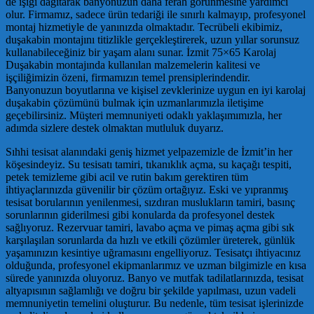
de ışığı dağıtarak banyonuzun daha ferah görünmesine yardımcı
olur. Firmamız, sadece ürün tedariği ile sınırlı kalmayıp, profesyonel
montaj hizmetiyle de yanınızda olmaktadır. Tecrübeli ekibimiz,
duşakabin montajını titizlikle gerçekleştirerek, uzun yıllar sorunsuz
kullanabileceğiniz bir yaşam alanı sunar. İzmit 75×65 Karolaj
Duşakabin montajında kullanılan malzemelerin kalitesi ve
işçiliğimizin özeni, firmamızın temel prensiplerindendir.
Banyonuzun boyutlarına ve kişisel zevklerinize uygun en iyi karolaj
duşakabin çözümünü bulmak için uzmanlarımızla iletişime
geçebilirsiniz. Müşteri memnuniyeti odaklı yaklaşımımızla, her
adımda sizlere destek olmaktan mutluluk duyarız.
Sıhhi tesisat alanındaki geniş hizmet yelpazemizle de İzmit’in her
köşesindeyiz. Su tesisatı tamiri, tıkanıklık açma, su kaçağı tespiti,
petek temizleme gibi acil ve rutin bakım gerektiren tüm
ihtiyaçlarınızda güvenilir bir çözüm ortağıyız. Eski ve yıpranmış
tesisat borularının yenilenmesi, sızdıran muslukların tamiri, basınç
sorunlarının giderilmesi gibi konularda da profesyonel destek
sağlıyoruz. Rezervuar tamiri, lavabo açma ve pimaş açma gibi sık
karşılaşılan sorunlarda da hızlı ve etkili çözümler üreterek, günlük
yaşamınızın kesintiye uğramasını engelliyoruz. Tesisatçı ihtiyacınız
olduğunda, profesyonel ekipmanlarımız ve uzman bilgimizle en kısa
sürede yanınızda oluyoruz. Banyo ve mutfak tadilatlarınızda, tesisat
altyapısının sağlamlığı ve doğru bir şekilde yapılması, uzun vadeli
memnuniyetin temelini oluşturur. Bu nedenle, tüm tesisat işlerinizde