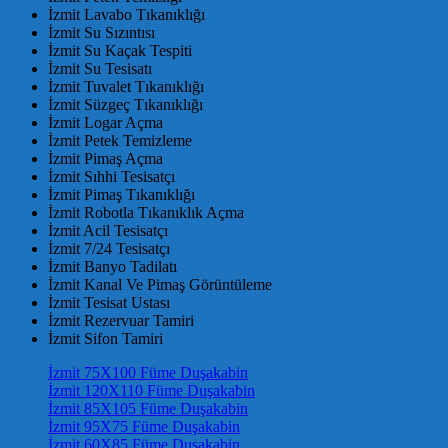
İzmit Lavabo Tıkanıklığı
İzmit Su Sızıntısı
İzmit Su Kaçak Tespiti
İzmit Su Tesisatı
İzmit Tuvalet Tıkanıklığı
İzmit Süzgeç Tıkanıklığı
İzmit Logar Açma
İzmit Petek Temizleme
İzmit Pimaş Açma
İzmit Sıhhi Tesisatçı
İzmit Pimaş Tıkanıklığı
İzmit Robotla Tıkanıklık Açma
İzmit Acil Tesisatçı
İzmit 7/24 Tesisatçı
İzmit Banyo Tadilatı
İzmit Kanal Ve Pimaş Görüntüleme
İzmit Tesisat Ustası
İzmit Rezervuar Tamiri
İzmit Sifon Tamiri
İzmit 75X100 Füme Duşakabin
İzmit 120X110 Füme Duşakabin
İzmit 85X105 Füme Duşakabin
İzmit 95X75 Füme Duşakabin
İzmit 60X85 Füme Duşakabin