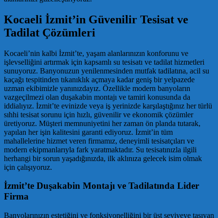
Kocaeli İzmit’in Güvenilir Tesisat ve
Tadilat Çözümleri
Kocaeli’nin kalbi İzmit’te, yaşam alanlarınızın konforunu ve
işlevselliğini artırmak için kapsamlı su tesisatı ve tadilat hizmetleri
sunuyoruz. Banyonuzun yenilenmesinden mutfak tadilatına, acil su
kaçağı tespitinden tıkanıklık açmaya kadar geniş bir yelpazede
uzman ekibimizle yanınızdayız. Özellikle modern banyoların
vazgeçilmezi olan duşakabin montajı ve tamiri konusunda da
iddialıyız. İzmit’te evinizde veya iş yerinizde karşılaştığınız her türlü
sıhhi tesisat sorunu için hızlı, güvenilir ve ekonomik çözümler
üretiyoruz. Müşteri memnuniyetini her zaman ön planda tutarak,
yapılan her işin kalitesini garanti ediyoruz. İzmit’in tüm
mahallelerine hizmet veren firmamız, deneyimli tesisatçıları ve
modern ekipmanlarıyla fark yaratmaktadır. Su tesisatınızla ilgili
herhangi bir sorun yaşadığınızda, ilk aklınıza gelecek isim olmak
için çalışıyoruz.
İzmit’te Duşakabin Montajı ve Tadilatında Lider
Firma
Banyolarınızın estetiğini ve fonksiyonelliğini bir üst seviyeye taşıyan