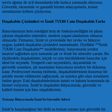
servis ağımız ile acil durumlarda bile hızlıca yanınızda oluyoruz.
Güvenilir, ekonomik ve garantili hizmet anlayışımızla, tesisat
sorunlarınızı kökten çözüyoruz.
Duşakabin Çözümleri ve İzmit 75X80 Cam Duşakabin Farkı
Banyolarınızın hem estetiğini hem de fonksiyonelliğini ön plana
çıkaran duşakabin sistemleri, modern yaşam alanlarının olmazsa
olmazıdır. Firmamız, İzmit ve çevresinde her zevke ve bütçeye
uygun, kaliteli duşakabin çözümleri sunmaktadır. Özellikle **İzmit
75X80 Cam Duşakabin** modellerimiz, banyonuzda yerden
tasarruf sağlarken aynı zamanda şık ve ferah bir atmosfer yaratır. Bu
ölçülerdeki duşakabinler, küçük ve orta büyüklükteki banyolar için
ideal bir seçimdir. Temperli cam seçenekleri, dayanıklılık ve
güvenlik sunarken, şık tasarımları banyonuza modern bir dokunuş
katar. Profesyonel montaj ekibimiz, duşakabinlerinizin kusursuz bir
şekilde monte edilmesini sağlayarak, su sızıntısı gibi olası sorunların
önüne geçer. Eski duşakabinlerinizin tamiri ve bakımı konusunda da
hizmet veriyoruz. İzmit’te duşakabin ihtiyacınızda, güvenilir ve
kaliteli hizmet için bize ulaşabilirsiniz.
Tesisatçı İhtiyacınızda İzmit’in Güvenilir Adresi
İzmit’te karşılaştığınız her türlü su tesisatı sorunu için güvenilir bir