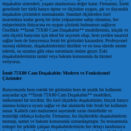
duşakabin sistemleri, yaşam alanlarınıza değer katar. Firmamız, İzmit
genelinde her türlü banyo tipine ve ölçüsüne uygun, şık ve dayanıklı
duşakabin çözümleri sunmaktadır. Standart ölçülerden özel
tasarımlara kadar geniş bir ürün yelpazesine sahip olmamız, her
müşterimizin ihtiyacına en uygun çözümü bulmamızı sağlıyor.
Özellikle **İzmit 75X80 Cam Duşakabin** modellerimiz, küçük ve
orta ölçekli banyolar için ideal bir seçenek olup, hem yerden tasarruf
sağlar hem de banyonuza ferah bir görünüm kazandırır. Profesyonel
montaj ekibimiz, duşakabinlerinizi titizlikle ve en kısa sürede monte
ederek, su sızıntısı gibi olası sorunların önüne geçer. Eski
duşakabinlerinizin tamiri veya bakımı konusunda da hizmet
veriyoruz.
İzmit 75X80 Cam Duşakabin: Modern ve Fonksiyonel
Çözümler
Banyonuzda hem estetik bir görünüm hem de pratik bir kullanım
arayanlar için **İzmit 75X80 Cam Duşakabin** modelleri,
mükemmel bir tercihtir. Bu özel ölçüdeki duşakabinler, birçok banyo
alanına kolayca uyum sağlar ve dar alanlarda bile ferah bir kullanım
sunar. Kaliteli cam malzemesi sayesinde uzun ömürlüdür ve
temizliği oldukça kolaydır. Firmamız, bu ölçülerdeki duşakabinlerin
montajı, tamiri ve bakımı konusunda uzmanlaşmıştır. Su tesisatınızla
entegre bir şekilde çalışan duşakabinlerinizin her detayı tarafımızca