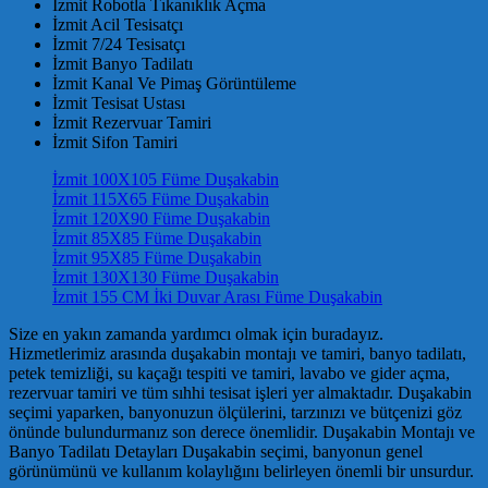
İzmit Robotla Tıkanıklık Açma
İzmit Acil Tesisatçı
İzmit 7/24 Tesisatçı
İzmit Banyo Tadilatı
İzmit Kanal Ve Pimaş Görüntüleme
İzmit Tesisat Ustası
İzmit Rezervuar Tamiri
İzmit Sifon Tamiri
İzmit 100X105 Füme Duşakabin
İzmit 115X65 Füme Duşakabin
İzmit 120X90 Füme Duşakabin
İzmit 85X85 Füme Duşakabin
İzmit 95X85 Füme Duşakabin
İzmit 130X130 Füme Duşakabin
İzmit 155 CM İki Duvar Arası Füme Duşakabin
Size en yakın zamanda yardımcı olmak için buradayız.
Hizmetlerimiz arasında duşakabin montajı ve tamiri, banyo tadilatı,
petek temizliği, su kaçağı tespiti ve tamiri, lavabo ve gider açma,
rezervuar tamiri ve tüm sıhhi tesisat işleri yer almaktadır. Duşakabin
seçimi yaparken, banyonuzun ölçülerini, tarzınızı ve bütçenizi göz
önünde bulundurmanız son derece önemlidir. Duşakabin Montajı ve
Banyo Tadilatı Detayları Duşakabin seçimi, banyonun genel
görünümünü ve kullanım kolaylığını belirleyen önemli bir unsurdur.