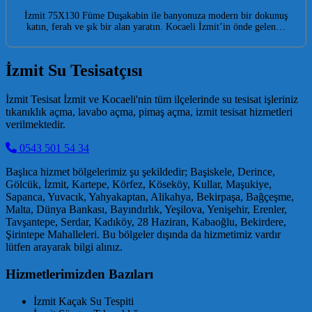
İzmit 75X130 Füme Duşakabin ile banyonuza modern bir dokunuş
katın, ferah ve şık bir alan yaratın. Kocaeli İzmit’in önde gelen…
İzmit Su Tesisatçısı
İzmit Tesisat İzmit ve Kocaeli'nin tüm ilçelerinde su tesisat işleriniz
tıkanıklık açma, lavabo açma, pimaş açma, izmit tesisat hizmetleri
verilmektedir.
0543 501 54 34
Başlıca hizmet bölgelerimiz şu şekildedir; Başiskele, Derince,
Gölcük, İzmit, Kartepe, Körfez, Köseköy, Kullar, Maşukiye,
Sapanca, Yuvacık, Yahyakaptan, Alikahya, Bekirpaşa, Bağçeşme,
Malta, Dünya Bankası, Bayındırlık, Yeşilova, Yenişehir, Erenler,
Tavşantepe, Serdar, Kadıköy, 28 Haziran, Kabaoğlu, Bekirdere,
Şirintepe Mahalleleri. Bu bölgeler dışında da hizmetimiz vardır
lütfen arayarak bilgi alınız.
Hizmetlerimizden Bazıları
İzmit Kaçak Su Tespiti