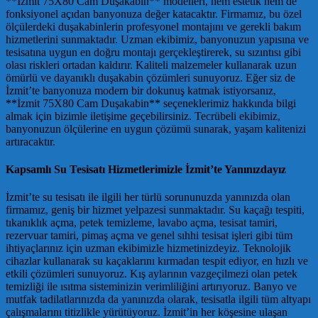
**İzmit 75X80 Cam Duşakabin** modelleri, hem estetik hem de
fonksiyonel açıdan banyonuza değer katacaktır. Firmamız, bu özel
ölçülerdeki duşakabinlerin profesyonel montajını ve gerekli bakım
hizmetlerini sunmaktadır. Uzman ekibimiz, banyonuzun yapısına ve
tesisatına uygun en doğru montajı gerçekleştirerek, su sızıntısı gibi
olası riskleri ortadan kaldırır. Kaliteli malzemeler kullanarak uzun
ömürlü ve dayanıklı duşakabin çözümleri sunuyoruz. Eğer siz de
İzmit’te banyonuza modern bir dokunuş katmak istiyorsanız,
**İzmit 75X80 Cam Duşakabin** seçeneklerimiz hakkında bilgi
almak için bizimle iletişime geçebilirsiniz. Tecrübeli ekibimiz,
banyonuzun ölçülerine en uygun çözümü sunarak, yaşam kalitenizi
artıracaktır.
Kapsamlı Su Tesisatı Hizmetlerimizle İzmit’te Yanınızdayız
İzmit’te su tesisatı ile ilgili her türlü sorununuzda yanınızda olan
firmamız, geniş bir hizmet yelpazesi sunmaktadır. Su kaçağı tespiti,
tıkanıklık açma, petek temizleme, lavabo açma, tesisat tamiri,
rezervuar tamiri, pimaş açma ve genel sıhhi tesisat işleri gibi tüm
ihtiyaçlarınız için uzman ekibimizle hizmetinizdeyiz. Teknolojik
cihazlar kullanarak su kaçaklarını kırmadan tespit ediyor, en hızlı ve
etkili çözümleri sunuyoruz. Kış aylarının vazgeçilmezi olan petek
temizliği ile ısıtma sisteminizin verimliliğini artırıyoruz. Banyo ve
mutfak tadilatlarınızda da yanınızda olarak, tesisatla ilgili tüm altyapı
çalışmalarını titizlikle yürütüyoruz. İzmit’in her köşesine ulaşan