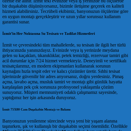
özenle ele alınır. İzmit’teki evinizde veya iş yerinizde bu ölçülerde
bir duşakabin düşünüyorsanız, bizimle iletişime geçerek en kaliteli
hizmeti alabilirsiniz. Tecrübeli ekibimiz, banyonuzun ölçülerine göre
en uygun montajı gerçekleştirir ve uzun yıllar sorunsuz kullanım
garantisi sunar.
İzmit’in Her Noktasına Su Tesisatı ve Tadilat Hizmetleri
İzmit ve çevresindeki tüm mahallelerde, su tesisatı ile ilgili her türlü
ihtiyacınızda yanınızdayız. Evinizde veya iş yerinizde meydana
gelen su kaçakları, tıkanıklıklar, petek temizliği, rezervuar tamiri gibi
acil durumlar için 7/24 hizmet vermekteyiz. Deneyimli ve sertifikalı
tesisatçılarımız, en modern ekipmanları kullanarak sorunun
kaynağını hızla tespit eder ve kalıcı çözümler üretir. Sıhhi tesisat
işlerinizde güvenilir bir adres arıyorsanız, doğru yerdesiniz. Pimaş
açma, lavabo açma, musluk tamiri ve montajı gibi günlük hayatta
karşılaşılan pek çok sorunuza profesyonel yaklaşımla çözüm
sunuyoruz. Müşteri memnuniyeti odaklı çalışmamız sayesinde,
yaptığımız her işin arkasında duruyoruz.
İzmit 75X80 Cam Duşakabin Montajı ve Bakımı
Banyonuzun yenilenme sürecinde veya yeni bir yaşam alanına
taşınırken, şık ve kullanışlı bir duşakabin seçimi önemlidir. Özellikle