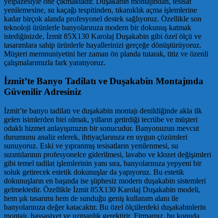
yelpazesiyle öne çıkmaktadır. Duşakabin montajından, tesisat
yenilemesine, su kaçağı tespitinden, tıkanıklık açma işlemlerine
kadar birçok alanda profesyonel destek sağlıyoruz. Özellikle son
teknoloji ürünlerle banyolarınıza modern bir dokunuş katmak
istediğinizde, İzmit 85X130 Karolaj Duşakabin gibi özel ölçü ve
tasarımlara sahip ürünlerle hayallerinizi gerçeğe dönüştürüyoruz.
Müşteri memnuniyetini her zaman ön planda tutarak, titiz ve özenli
çalışmalarımızla fark yaratıyoruz.
İzmit’te Banyo Tadilatı ve Duşakabin Montajında
Güvenilir Adresiniz
İzmit’te banyo tadilatı ve duşakabin montajı denildiğinde akla ilk
gelen isimlerden biri olmak, yılların getirdiği tecrübe ve müşteri
odaklı hizmet anlayışımızın bir sonucudur. Banyonuzun mevcut
durumunu analiz ederek, ihtiyaçlarınıza en uygun çözümleri
sunuyoruz. Eski ve yıpranmış tesisatların yenilenmesi, su
sızıntılarının profesyonelce giderilmesi, lavabo ve klozet değişimleri
gibi temel tadilat işlemlerinin yanı sıra, banyolarınıza yepyeni bir
soluk getirecek estetik dokunuşlar da yapıyoruz. Bu estetik
dokunuşların en başında ise şüphesiz modern duşakabin sistemleri
gelmektedir. Özellikle İzmit 85X130 Karolaj Duşakabin modeli,
hem şık tasarımı hem de sunduğu geniş kullanım alanı ile
banyolarınıza değer katacaktır. Bu özel ölçülerdeki duşakabinlerin
montajı, hassasiyet ve uzmanlık gerektirir. Firmamız, bu konuda