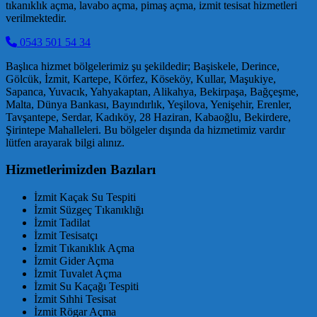
tıkanıklık açma, lavabo açma, pimaş açma, izmit tesisat hizmetleri
verilmektedir.
0543 501 54 34
Başlıca hizmet bölgelerimiz şu şekildedir; Başiskele, Derince,
Gölcük, İzmit, Kartepe, Körfez, Köseköy, Kullar, Maşukiye,
Sapanca, Yuvacık, Yahyakaptan, Alikahya, Bekirpaşa, Bağçeşme,
Malta, Dünya Bankası, Bayındırlık, Yeşilova, Yenişehir, Erenler,
Tavşantepe, Serdar, Kadıköy, 28 Haziran, Kabaoğlu, Bekirdere,
Şirintepe Mahalleleri. Bu bölgeler dışında da hizmetimiz vardır
lütfen arayarak bilgi alınız.
Hizmetlerimizden Bazıları
İzmit Kaçak Su Tespiti
İzmit Süzgeç Tıkanıklığı
İzmit Tadilat
İzmit Tesisatçı
İzmit Tıkanıklık Açma
İzmit Gider Açma
İzmit Tuvalet Açma
İzmit Su Kaçağı Tespiti
İzmit Sıhhi Tesisat
İzmit Rögar Açma