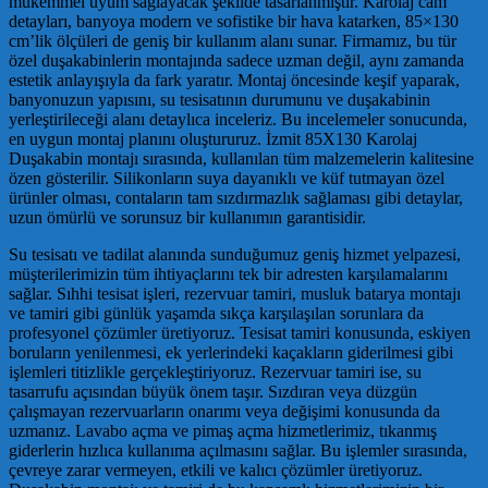
mükemmel uyum sağlayacak şekilde tasarlanmıştır. Karolaj cam
detayları, banyoya modern ve sofistike bir hava katarken, 85×130
cm’lik ölçüleri de geniş bir kullanım alanı sunar. Firmamız, bu tür
özel duşakabinlerin montajında sadece uzman değil, aynı zamanda
estetik anlayışıyla da fark yaratır. Montaj öncesinde keşif yaparak,
banyonuzun yapısını, su tesisatının durumunu ve duşakabinin
yerleştirileceği alanı detaylıca inceleriz. Bu incelemeler sonucunda,
en uygun montaj planını oluştururuz. İzmit 85X130 Karolaj
Duşakabin montajı sırasında, kullanılan tüm malzemelerin kalitesine
özen gösterilir. Silikonların suya dayanıklı ve küf tutmayan özel
ürünler olması, contaların tam sızdırmazlık sağlaması gibi detaylar,
uzun ömürlü ve sorunsuz bir kullanımın garantisidir.
Su tesisatı ve tadilat alanında sunduğumuz geniş hizmet yelpazesi,
müşterilerimizin tüm ihtiyaçlarını tek bir adresten karşılamalarını
sağlar. Sıhhi tesisat işleri, rezervuar tamiri, musluk batarya montajı
ve tamiri gibi günlük yaşamda sıkça karşılaşılan sorunlara da
profesyonel çözümler üretiyoruz. Tesisat tamiri konusunda, eskiyen
boruların yenilenmesi, ek yerlerindeki kaçakların giderilmesi gibi
işlemleri titizlikle gerçekleştiriyoruz. Rezervuar tamiri ise, su
tasarrufu açısından büyük önem taşır. Sızdıran veya düzgün
çalışmayan rezervuarların onarımı veya değişimi konusunda da
uzmanız. Lavabo açma ve pimaş açma hizmetlerimiz, tıkanmış
giderlerin hızlıca kullanıma açılmasını sağlar. Bu işlemler sırasında,
çevreye zarar vermeyen, etkili ve kalıcı çözümler üretiyoruz.