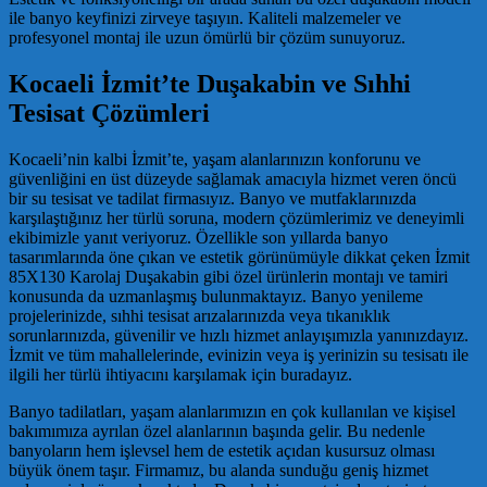
ile banyo keyfinizi zirveye taşıyın. Kaliteli malzemeler ve
profesyonel montaj ile uzun ömürlü bir çözüm sunuyoruz.
Kocaeli İzmit’te Duşakabin ve Sıhhi
Tesisat Çözümleri
Kocaeli’nin kalbi İzmit’te, yaşam alanlarınızın konforunu ve
güvenliğini en üst düzeyde sağlamak amacıyla hizmet veren öncü
bir su tesisat ve tadilat firmasıyız. Banyo ve mutfaklarınızda
karşılaştığınız her türlü soruna, modern çözümlerimiz ve deneyimli
ekibimizle yanıt veriyoruz. Özellikle son yıllarda banyo
tasarımlarında öne çıkan ve estetik görünümüyle dikkat çeken İzmit
85X130 Karolaj Duşakabin gibi özel ürünlerin montajı ve tamiri
konusunda da uzmanlaşmış bulunmaktayız. Banyo yenileme
projelerinizde, sıhhi tesisat arızalarınızda veya tıkanıklık
sorunlarınızda, güvenilir ve hızlı hizmet anlayışımızla yanınızdayız.
İzmit ve tüm mahallelerinde, evinizin veya iş yerinizin su tesisatı ile
ilgili her türlü ihtiyacını karşılamak için buradayız.
Banyo tadilatları, yaşam alanlarımızın en çok kullanılan ve kişisel
bakımımıza ayrılan özel alanlarının başında gelir. Bu nedenle
banyoların hem işlevsel hem de estetik açıdan kusursuz olması
büyük önem taşır. Firmamız, bu alanda sunduğu geniş hizmet