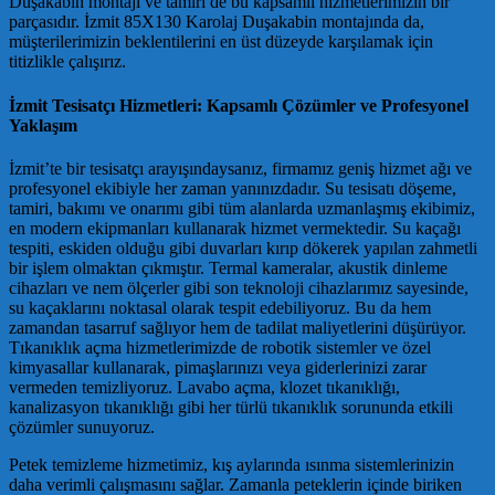
Duşakabin montajı ve tamiri de bu kapsamlı hizmetlerimizin bir
parçasıdır. İzmit 85X130 Karolaj Duşakabin montajında da,
müşterilerimizin beklentilerini en üst düzeyde karşılamak için
titizlikle çalışırız.
İzmit Tesisatçı Hizmetleri: Kapsamlı Çözümler ve Profesyonel
Yaklaşım
İzmit’te bir tesisatçı arayışındaysanız, firmamız geniş hizmet ağı ve
profesyonel ekibiyle her zaman yanınızdadır. Su tesisatı döşeme,
tamiri, bakımı ve onarımı gibi tüm alanlarda uzmanlaşmış ekibimiz,
en modern ekipmanları kullanarak hizmet vermektedir. Su kaçağı
tespiti, eskiden olduğu gibi duvarları kırıp dökerek yapılan zahmetli
bir işlem olmaktan çıkmıştır. Termal kameralar, akustik dinleme
cihazları ve nem ölçerler gibi son teknoloji cihazlarımız sayesinde,
su kaçaklarını noktasal olarak tespit edebiliyoruz. Bu da hem
zamandan tasarruf sağlıyor hem de tadilat maliyetlerini düşürüyor.
Tıkanıklık açma hizmetlerimizde de robotik sistemler ve özel
kimyasallar kullanarak, pimaşlarınızı veya giderlerinizi zarar
vermeden temizliyoruz. Lavabo açma, klozet tıkanıklığı,
kanalizasyon tıkanıklığı gibi her türlü tıkanıklık sorununda etkili
çözümler sunuyoruz.
Petek temizleme hizmetimiz, kış aylarında ısınma sistemlerinizin
daha verimli çalışmasını sağlar. Zamanla peteklerin içinde biriken