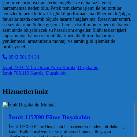
çamur ve tortu, ısı transferini engeller ve daha fazla enerji
harcamanıza neden olur. Petek temizleme işlemi ile bu tortular
temizlenir, petekleriniz ilk günkü performansına döner ve doğalgaz
faturalarınızda önemli ölçüde tasarruf sağlarsınız. Rezervuar tamiri,
su sızıntılarının önüne geçerek hem su israfını önler hem de banyo
zemininde oluşabilecek su hasarlarını engeller. Sıhhi tesisat işleri
kapsamında, banyo ve mutfaklarınızdaki tüm su hatlarının
yenilenmesi, armatürlerin montajı ve tamiri gibi işlemler de
profesyonel
0543 501 54 34
Post navigation
İzmit 220 CM İki Duvar Arası Karolaj Duşakabin
İzmit 70X115 Karolaj Duşakabin
Hizmetlerimiz
İzmit 115X90 Füme Duşakabin
İzmit 115X90 Füme Duşakabin ile banyonuza modern bir dokunuş
katın. Kaliteli malzemeler ve profesyonel montaj ile yaşam
alanlarınızı güzelleştiriyoruz. Kocaeli…