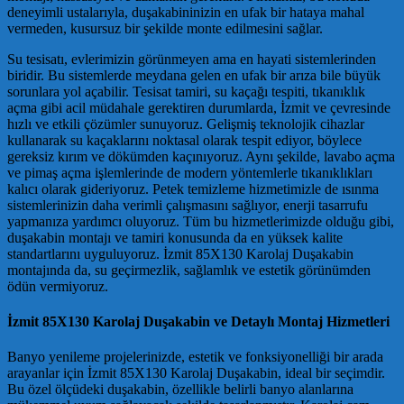
deneyimli ustalarıyla, duşakabininizin en ufak bir hataya mahal
vermeden, kusursuz bir şekilde monte edilmesini sağlar.
Su tesisatı, evlerimizin görünmeyen ama en hayati sistemlerinden
biridir. Bu sistemlerde meydana gelen en ufak bir arıza bile büyük
sorunlara yol açabilir. Tesisat tamiri, su kaçağı tespiti, tıkanıklık
açma gibi acil müdahale gerektiren durumlarda, İzmit ve çevresinde
hızlı ve etkili çözümler sunuyoruz. Gelişmiş teknolojik cihazlar
kullanarak su kaçaklarını noktasal olarak tespit ediyor, böylece
gereksiz kırım ve dökümden kaçınıyoruz. Aynı şekilde, lavabo açma
ve pimaş açma işlemlerinde de modern yöntemlerle tıkanıklıkları
kalıcı olarak gideriyoruz. Petek temizleme hizmetimizle de ısınma
sistemlerinizin daha verimli çalışmasını sağlıyor, enerji tasarrufu
yapmanıza yardımcı oluyoruz. Tüm bu hizmetlerimizde olduğu gibi,
duşakabin montajı ve tamiri konusunda da en yüksek kalite
standartlarını uyguluyoruz. İzmit 85X130 Karolaj Duşakabin
montajında da, su geçirmezlik, sağlamlık ve estetik görünümden
ödün vermiyoruz.
İzmit 85X130 Karolaj Duşakabin ve Detaylı Montaj Hizmetleri
Banyo yenileme projelerinizde, estetik ve fonksiyonelliği bir arada
arayanlar için İzmit 85X130 Karolaj Duşakabin, ideal bir seçimdir.
Bu özel ölçüdeki duşakabin, özellikle belirli banyo alanlarına