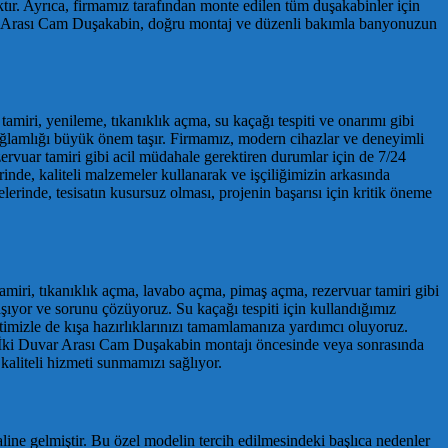
tır. Ayrıca, firmamız tarafından monte edilen tüm duşakabinler için
var Arası Cam Duşakabin, doğru montaj ve düzenli bakımla banyonuzun
 tamiri, yenileme, tıkanıklık açma, su kaçağı tespiti ve onarımı gibi
ağlamlığı büyük önem taşır. Firmamız, modern cihazlar ve deneyimli
zervuar tamiri gibi acil müdahale gerektiren durumlar için de 7/24
rinde, kaliteli malzemeler kullanarak ve işçiliğimizin arkasında
inde, tesisatın kusursuz olması, projenin başarısı için kritik öneme
t tamiri, tıkanıklık açma, lavabo açma, pimaş açma, rezervuar tamiri gibi
aşıyor ve sorunu çözüyoruz. Su kaçağı tespiti için kullandığımız
imizle de kışa hazırlıklarınızı tamamlamanıza yardımcı oluyoruz.
CM İki Duvar Arası Cam Duşakabin montajı öncesinde veya sonrasında
kaliteli hizmeti sunmamızı sağlıyor.
ne gelmiştir. Bu özel modelin tercih edilmesindeki başlıca nedenler