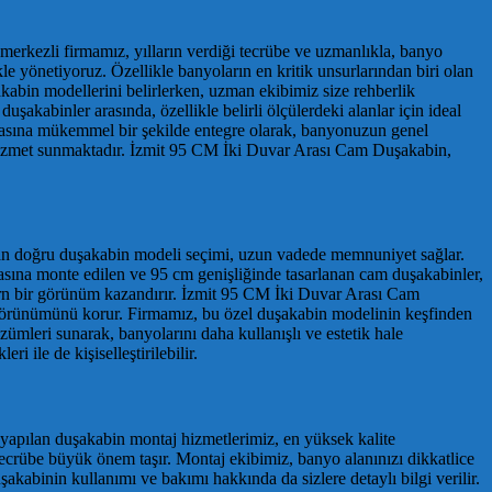
 merkezli firmamız, yılların verdiği tecrübe ve uzmanlıkla, banyo
le yönetiyoruz. Özellikle banyoların en kritik unsurlarından biri olan
abin modellerini belirlerken, uzman ekibimiz size rehberlik
kabinler arasında, özellikle belirli ölçülerdeki alanlar için ideal
rasına mükemmel bir şekilde entegre olarak, banyonuzun genel
 hizmet sunmaktadır. İzmit 95 CM İki Duvar Arası Cam Duşakabin,
ndan doğru duşakabin modeli seçimi, uzun vadede memnuniyet sağlar.
asına monte edilen ve 95 cm genişliğinde tasarlanan cam duşakabinler,
dern bir görünüm kazandırır. İzmit 95 CM İki Duvar Arası Cam
ü görünümünü korur. Firmamız, bu özel duşakabin modelinin keşfinden
ümleri sunarak, banyolarını daha kullanışlı ve estetik hale
ile de kişiselleştirilebilir.
yapılan duşakabin montaj hizmetlerimiz, en yüksek kalite
tecrübe büyük önem taşır. Montaj ekibimiz, banyo alanınızı dikkatlice
uşakabinin kullanımı ve bakımı hakkında da sizlere detaylı bilgi verilir.