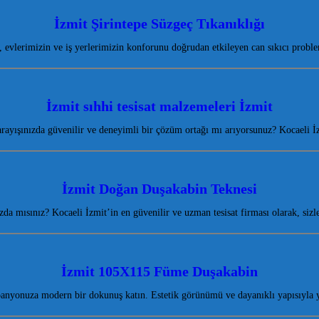
İzmit Şirintepe Süzgeç Tıkanıklığı
, evlerimizin ve iş yerlerimizin konforunu doğrudan etkileyen can sıkıcı probl
İzmit sıhhi tesisat malzemeleri İzmit
 arayışınızda güvenilir ve deneyimli bir çözüm ortağı mı arıyorsunuz? Kocaeli 
İzmit Doğan Duşakabin Teknesi
da mısınız? Kocaeli İzmit’in en güvenilir ve uzman tesisat firması olarak, siz
İzmit 105X115 Füme Duşakabin
nyonuza modern bir dokunuş katın. Estetik görünümü ve dayanıklı yapısıyla 