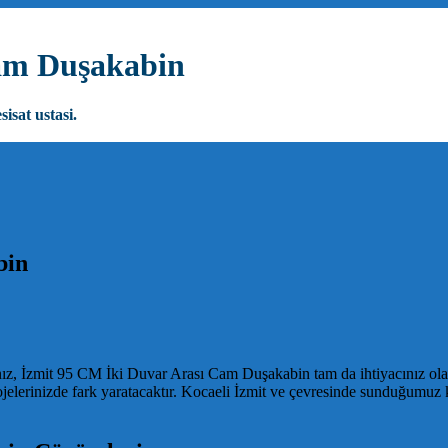
Cam Duşakabin
sisat ustasi.
bin
z, İzmit 95 CM İki Duvar Arası Cam Duşakabin tam da ihtiyacınız olan 
rojelerinizde fark yaratacaktır. Kocaeli İzmit ve çevresinde sunduğumu