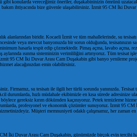
olü gibi konularda vereceğimiz öneriler, duşakabininizin ömrünü uzatacak
ya bakım ihtiyacında bize güvenle ulaşabilirsiniz. İzmit 95 CM İki Du
nlık alanlarından biridir. Kocaeli İzmit ve tüm mahallelerinde, su tesisatı
öncesinde veya mevcut banyonuzda bir sorun olduğunda, tesisatınızın s
 ve minimum hasarla tespit edip çözmektedir. Pimaş açma, lavabo açma, re
aylarında ısınma sisteminizin verimliliğini artırıyoruz. Tüm tesisat işle
zmit 95 CM İki Duvar Arası Cam Duşakabin gibi banyo yenileme projeler
r hizmet alacağınızdan emin olabilirsiniz.
siniz. Firmamız, su tesisatı ile ilgili her türlü sorunda yanınızda. Tesisa
. Acil durumlarda, hızlı müdahale ekibimizle en kısa sürede adresinize ul
r, böylece gereksiz kırım dökümden kaçınıyoruz. Petek temizleme hizmet
tüm durumlarda, profesyonel ve ekonomik çözümler sunuyoruz. İzmit 95 
e hizmetinizdeyiz. Müşteri memnuniyeti odaklı çalışmamız, her zaman en 
5 CM İki Duvar Arası Cam Duşakabin, günümüzde birçok evin tercihi hali