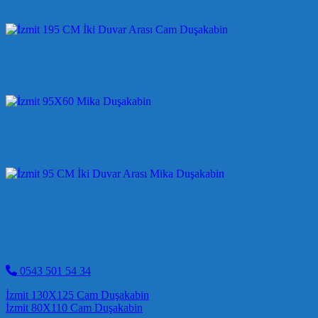
0543 501 54 34
Post navigation
İzmit 130X125 Cam Duşakabin
İzmit 80X110 Cam Duşakabin