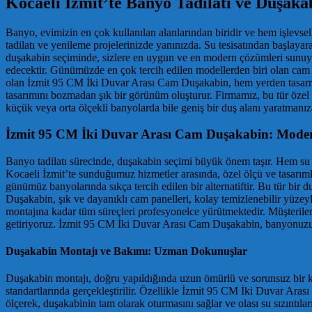
Kocaeli İzmit’te Banyo Tadilatı ve Duşak
Banyo, evimizin en çok kullanılan alanlarından biridir ve hem işlevsel
tadilatı ve yenileme projelerinizde yanınızda. Su tesisatından başlaya
duşakabin seçiminde, sizlere en uygun ve en modern çözümleri sunuyor
edecektir. Günümüzde en çok tercih edilen modellerden biri olan cam d
olan İzmit 95 CM İki Duvar Arası Cam Duşakabin, hem yerden tasarruf
tasarımını bozmadan şık bir görünüm oluşturur. Firmamız, bu tür öze
küçük veya orta ölçekli banyolarda bile geniş bir duş alanı yaratmanız
İzmit 95 CM İki Duvar Arası Cam Duşakabin: Moder
Banyo tadilatı sürecinde, duşakabin seçimi büyük önem taşır. Hem su 
Kocaeli İzmit’te sunduğumuz hizmetler arasında, özel ölçü ve tasarım
günümüz banyolarında sıkça tercih edilen bir alternatiftir. Bu tür b
Duşakabin, şık ve dayanıklı cam panelleri, kolay temizlenebilir yüze
montajına kadar tüm süreçleri profesyonelce yürütmektedir. Müşterileri
getiriyoruz. İzmit 95 CM İki Duvar Arası Cam Duşakabin, banyonuzun de
Duşakabin Montajı ve Bakımı: Uzman Dokunuşlar
Duşakabin montajı, doğru yapıldığında uzun ömürlü ve sorunsuz bir ku
standartlarında gerçekleştirilir. Özellikle İzmit 95 CM İki Duvar Ara
ölçerek, duşakabinin tam olarak oturmasını sağlar ve olası su sızıntılar