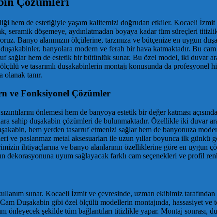
abin Çözümleri
liği hem de estetiğiyle yaşam kalitemizi doğrudan etkiler. Kocaeli İzmit
rak, seramik döşemeye, aydınlatmadan boyaya kadar tüm süreçleri titizlik
uz. Banyo alanınızın ölçülerine, tarzınıza ve bütçenize en uygun duşak
uşakabinler, banyolara modern ve ferah bir hava katmaktadır. Bu cam duşa
 sağlar hem de estetik bir bütünlük sunar. Bu özel model, iki duvar a
l ölçülü ve tasarımlı duşakabinlerin montajı konusunda da profesyonel
a olanak tanır.
n ve Fonksiyonel Çözümler
sızıntılarını önlemesi hem de banyoya estetik bir değer katması açısı
lara sahip duşakabin çözümleri de bulunmaktadır. Özellikle iki duvar ar
ir duşakabin, hem yerden tasarruf etmenizi sağlar hem de banyonuza mo
yleri ve paslanmaz metal aksesuarları ile uzun yıllar boyunca ilk günk
mizin ihtiyaçlarına ve banyo alanlarının özelliklerine göre en uygun çöz
korasyonuna uyum sağlayacak farklı cam seçenekleri ve profil renkleri 
llanım sunar. Kocaeli İzmit ve çevresinde, uzman ekibimiz tarafından 
sı Cam Duşakabin gibi özel ölçülü modellerin montajında, hassasiyet ve 
ını önleyecek şekilde tüm bağlantıları titizlikle yapar. Montaj sonrası, d