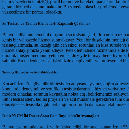
Cam yüzeylerin temizliği, profil bakımı ve hareketli parçaların kontr
garanti hizmeti de sunulmaktadır. Bu sayede, olası bir problemde ve
vazgeçilmez bir parçası olacaktır.
Su Tesisatı ve Tadilat Hizmetleri: Kapsamlı Çözümler
Banyo tadilatının temelini oluşturan su tesisatı işleri, firmamızın uzma
geniş bir yelpazede hizmet sunmaktayız. Yeni bir duşakabin montajı 
tesisatçılarımızla, su kaçağı gibi can sıkıcı sorunları en kısa sürede
hizmet anlayışımızla yanınızdayız. Petek temizleme hizmetimizle de kış 
durarak müşteri memnuniyetini en üst düzeyde tutmayı hedefliyoruz. İ
sahiptir. Bu nedenle, tesisat işlerinizde de güvenilir ve profesyonel bi
Tesisatçı Hizmetleri ve Acil Müdahaleler
Kocaeli İzmit’te güvenilir bir tesisatçı arayışındaysanız, doğru adreste
konularda deneyimli ve sertifikalı tesisatçılarımızla hizmet veriyoruz
modern cihazlar, sorunun kaynağını nokta atışı belirlememizi sağlıyo
Sıhhi tesisat işleri, tadilat projeleri ve acil müdahale gerektiren 
oluşabilecek tesisatla ilgili herhangi bir sorunda da uzman ekibimizl
İzmit 95 CM İki Duvar Arası Cam Duşakabin’in Avantajları
Banyo tasarımında estetik ve fonksiyonelliği bir arada sunan İzmit 9