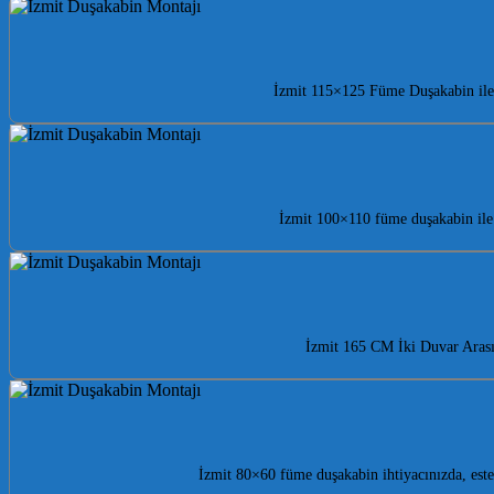
İzmit 115×125 Füme Duşakabin ile 
İzmit 100×110 füme duşakabin ile 
İzmit 165 CM İki Duvar Arası
İzmit 80×60 füme duşakabin ihtiyacınızda, est