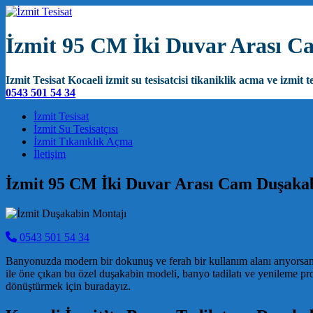
İzmit 95 CM İki Duvar Arası 
Izmit Tesisat Kocaeli izmit su tesisatcisi tikaniklik acma ve izmit te
0543 501 54 34
Main Navigation
İzmit Tesisat
İzmit Su Tesisatçısı
İzmit Tıkanıklık Açma
İletişim
İzmit 95 CM İki Duvar Arası Cam Duşaka
0543 501 54 34
Banyonuzda modern bir dokunuş ve ferah bir kullanım alanı arıyorsanı
ile öne çıkan bu özel duşakabin modeli, banyo tadilatı ve yenileme p
dönüştürmek için buradayız.