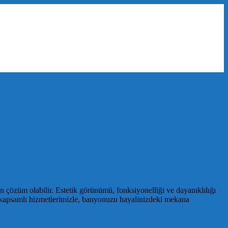
çözüm olabilir. Estetik görünümü, fonksiyonelliği ve dayanıklılığı
z kapsamlı hizmetlerimizle, banyonuzu hayalinizdeki mekana