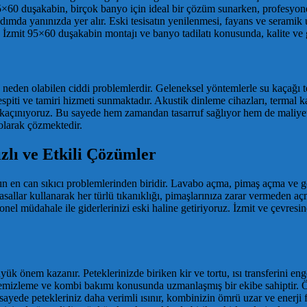
5×60 duşakabin, birçok banyo için ideal bir çözüm sunarken, profesyon
 adımda yanınızda yer alır. Eski tesisatın yenilenmesi, fayans ve serami
ir. İzmit 95×60 duşakabin montajı ve banyo tadilatı konusunda, kalite ve
eden olabilen ciddi problemlerdir. Geleneksel yöntemlerle su kaçağı tes
tespiti ve tamiri hizmeti sunmaktadır. Akustik dinleme cihazları, termal
n kaçınıyoruz. Bu sayede hem zamandan tasarruf sağlıyor hem de maliye
 olarak çözmektedir.
zlı ve Etkili Çözümler
n en can sıkıcı problemlerinden biridir. Lavabo açma, pimaş açma ve gene
allar kullanarak her türlü tıkanıklığı, pimaşlarınıza zarar vermeden a
onel müdahale ile giderlerinizi eski haline getiriyoruz. İzmit ve çevresin
büyük önem kazanır. Peteklerinizde biriken kir ve tortu, ısı transferini e
 temizleme ve kombi bakımı konusunda uzmanlaşmış bir ekibe sahiptir. Ö
u sayede petekleriniz daha verimli ısınır, kombinizin ömrü uzar ve enerji 