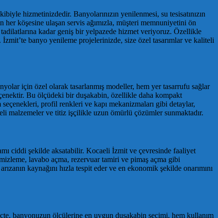
ibiyle hizmetinizdedir. Banyolarınızın yenilenmesi, su tesisatınızın
’in her köşesine ulaşan servis ağımızla, müşteri memnuniyetini ön
adilatlarına kadar geniş bir yelpazede hizmet veriyoruz. Özellikle
İzmit’te banyo yenileme projelerinizde, size özel tasarımlar ve kaliteli
yolar için özel olarak tasarlanmış modeller, hem yer tasarrufu sağlar
eçenektir. Bu ölçüdeki bir duşakabin, özellikle daha kompakt
eçenekleri, profil renkleri ve kapı mekanizmaları gibi detaylar,
li malzemeler ve titiz işçilikle uzun ömürlü çözümler sunmaktadır.
amı ciddi şekilde aksatabilir. Kocaeli İzmit ve çevresinde faaliyet
 temizleme, lavabo açma, rezervuar tamiri ve pimaş açma gibi
k arızanın kaynağını hızla tespit eder ve en ekonomik şekilde onarımını
süreçte, banyonuzun ölçülerine en uygun duşakabin seçimi, hem kullanım