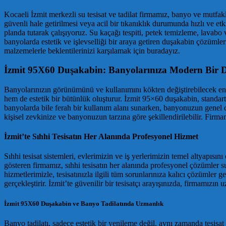
Kocaeli İzmit merkezli su tesisat ve tadilat firmamız, banyo ve mutfak
güvenli hale getirilmesi veya acil bir tıkanıklık durumunda hızlı ve e
planda tutarak çalışıyoruz. Su kaçağı tespiti, petek temizleme, lavab
banyolarda estetik ve işlevselliği bir araya getiren duşakabin çözümler
malzemelerle beklentilerinizi karşılamak için buradayız.
İzmit 95X60 Duşakabin: Banyolarınıza Modern Bir
Banyolarınızın görünümünü ve kullanımını kökten değiştirebilecek en ön
hem de estetik bir bütünlük oluşturur. İzmit 95×60 duşakabin, standart
banyolarda bile ferah bir kullanım alanı sunarken, banyonuzun genel d
kişisel zevkinize ve banyonuzun tarzına göre şekillendirilebilir. Fir
İzmit’te Sıhhi Tesisatın Her Alanında Profesyonel Hizmet
Sıhhi tesisat sistemleri, evlerimizin ve iş yerlerimizin temel altyapısı
gösteren firmamız, sıhhi tesisatın her alanında profesyonel çözümler su
hizmetlerimizle, tesisatınızla ilgili tüm sorunlarınıza kalıcı çözümler
gerçekleştirir. İzmit’te güvenilir bir tesisatçı arayışınızda, firmamızı
İzmit 95X60 Duşakabin ve Banyo Tadilatında Uzmanlık
Banyo tadilatı, sadece estetik bir yenileme değil, aynı zamanda tesis