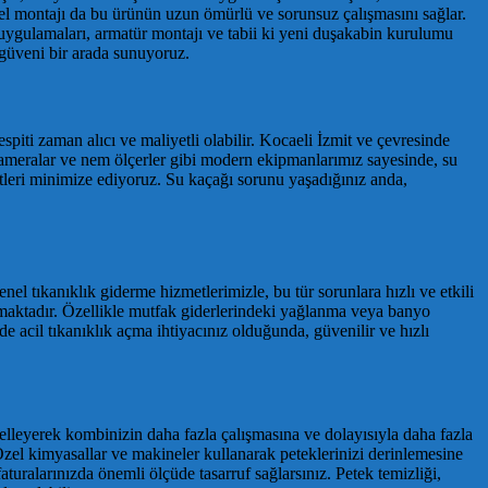
el montajı da bu ürünün uzun ömürlü ve sorunsuz çalışmasını sağlar.
k uygulamaları, armatür montajı ve tabii ki yeni duşakabin kurulumu
 güveni bir arada sunuyoruz.
piti zaman alıcı ve maliyetli olabilir. Kocaeli İzmit ve çevresinde
 kameralar ve nem ölçerler gibi modern ekipmanlarımız sayesinde, su
tleri minimize ediyoruz. Su kaçağı sorunu yaşadığınız anda,
l tıkanıklık giderme hizmetlerimizle, bu tür sorunlara hızlı ve etkili
çmaktadır. Özellikle mutfak giderlerindeki yağlanma veya banyo
de acil tıkanıklık açma ihtiyacınız olduğunda, güvenilir ve hızlı
ngelleyerek kombinizin daha fazla çalışmasına ve dolayısıyla daha fazla
zel kimyasallar ve makineler kullanarak peteklerinizi derinlemesine
faturalarınızda önemli ölçüde tasarruf sağlarsınız. Petek temizliği,