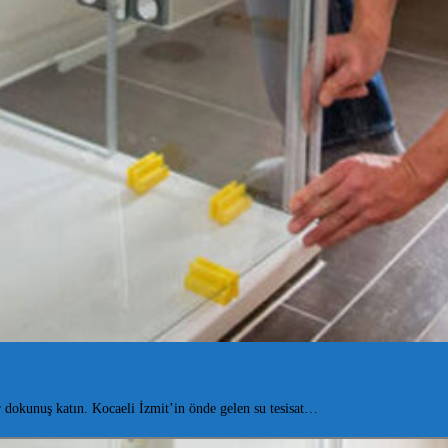
dokunuş katın. Kocaeli İzmit’in önde gelen su tesisat…