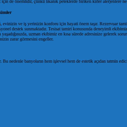
için de önemlidir, çünkü tıkanık peteklerde biriken kirler alerjenlere ned
zümler
esi, evinizin ve iş yerinizin konforu için hayati önem taşır. Rezervuar t
yonel destek sunmaktadır. Tesisat tamiri konusunda deneyimli ekibimiz, 
r sorun yaşadığınızda, uzman ekibimiz en kısa sürede adresinize gelerek sor
nizin zarar görmesini engeller.
dır. Bu nedenle banyoların hem işlevsel hem de estetik açıdan tatmin ed