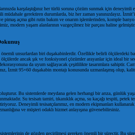
larınızda karşılaştığınız her türlü soruna çözüm sunmak için deneyimli ek
tkili müdahale gerektiren durumlarda, biz her zaman yanınızdayız. İzmit
o ve pimaş açma gibi rutin bakım ve onarım işlemlerinden, komple banyo t
imiz, modern yaşam alanlarının vazgeçilmez bir parçası haline gelmiştir. 
 Dokunuş
emli unsurlardan biri duşakabinlerdir. Özellikle belirli ölçülerdeki ban
 ölçülerde ancak şık ve fonksiyonel çözümler arayanlar için ideal bir s
ekorasyonuna da uyum sağlayacak çeşitlilikte tasarımlara sahiptir. Cam s
mamız, İzmit 95×60 duşakabin montajı konusunda uzmanlaşmış olup, kalite
nı oluşturur. Bu sistemlerde meydana gelen herhangi bir arıza, günlük yaş
nmaktadır. Su tesisatı tamiri, tıkanıklık açma, su kaçağı tespiti, petek
 getiriyoruz. Deneyimli tesisatçılarımız, en modern ekipmanları kullanara
n uzmanlığına ve müşteri odaklı hizmet anlayışına güvenebilirsiniz.
at sistemlerinin de gözden geçirilmesi gereken önemli bir süreçtir. Bu 