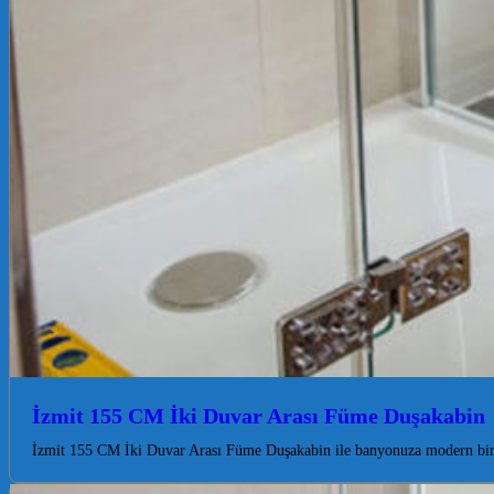
İzmit 155 CM İki Duvar Arası Füme Duşakabin
İzmit 155 CM İki Duvar Arası Füme Duşakabin ile banyonuza modern bir 