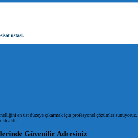
sisat ustasi.
onelliğini en üst düzeye çıkarmak için profesyonel çözümler sunuyoruz. 
 idealdir.
lerinde Güvenilir Adresiniz