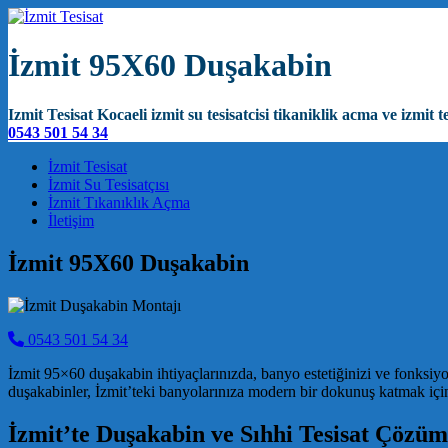
İzmit 95X60 Duşakabin
Izmit Tesisat Kocaeli izmit su tesisatcisi tikaniklik acma ve izmit te
0543 501 54 34
Main Navigation
İzmit Tesisat
İzmit Su Tesisatçısı
İzmit Tıkanıklık Açma
İletişim
İzmit 95X60 Duşakabin
0543 501 54 34
İzmit 95×60 duşakabin ihtiyaçlarınızda, banyo estetiğinizi ve fonksiy
duşakabinler, İzmit’teki banyolarınıza modern bir dokunuş katmak için
İzmit’te Duşakabin ve Sıhhi Tesisat Çözüm