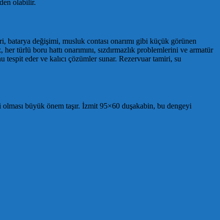
en olabilir.
amiri, batarya değişimi, musluk contası onarımı gibi küçük görünen
her türlü boru hattı onarımını, sızdırmazlık problemlerini ve armatür
unu tespit eder ve kalıcı çözümler sunar. Rezervuar tamiri, su
ici olması büyük önem taşır. İzmit 95×60 duşakabin, bu dengeyi