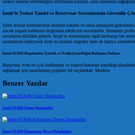
sadece ısınma verimliliğini artırmakla kalmaz, aynı zamanda sağlığınız 
İzmit’te Tesisat Tamiri ve Rezervuar Sorunlarında Güvenilir Çö
Sıhhi tesisat sistemlerinin düzenli bakımı ve olası arızaların giderilm
ancak yaşam kalitesini doğrudan etkileyen sorunlarda, firmamız profes
arızalarını titizlikle giderir. İzmit’te tesisatınızla ilgili herhangi bi
sızıntılarını önleyerek hem su israfını engeller hem de banyo zeminleri
İzmit 95X60 Duşakabin: Estetik ve Fonksiyonelliğin Buluşma Noktası
Banyolar, evin en çok kullanılan ve kişisel bakımın yapıldığı alanlar
sağlamak için tasarlanmış popüler bir seçenektir. Modern
Benzer Yazılar
İzmit 95X60 Füme Duşakabin
İzmit 95X60 Kumlama Desen Duşakabin