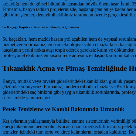
kolaylığı hem de görsel bütünlük açısından büyük önem taşır. İzmit 9
Firmamız, banyo tadilatı projelerinizde, başlangıçtan bitişe kadar her
gibi tüm işlemler, deneyimli ekibimiz tarafından özenle gerçekleştiril
Su Kaçağı Tespiti ve Tamirinde Teknolojik Çözümler
Su kaçakları, hem maddi hasara yol açabilen hem de yapısal sorunlara n
hizmet veren firmamız, en son teknolojiye sahip cihazlarla su kaçağı 
kaçağının yerini nokta atışı tespit ederek gereksiz kırım ve dökümde
profesyonel ekibimiz en kısa sürede adresinize ulaşarak sorunu kalıcı
Tıkanıklık Açma ve Pimaş Temizliğinde Hı
Banyo, mutfak veya tuvalet giderlerindeki tıkanıklıklar, günlük yaşamı
çözümler sunuyoruz. Firmamız, modern robotik cihazlar ve özel kimyas
giderlerindeki saç birikimi gibi yaygın tıkanıklık sorunlarında, profesy
servisimizle yanınızdayız.
Petek Temizleme ve Kombi Bakımında Uzmanlık
Kış aylarının yaklaşmasıyla birlikte, ısınma sistemlerinin verimliliği 
enerji tüketimine neden olur. Kocaeli İzmit merkezli firmamız, petek
temizler, içindeki tüm tortu ve kireç kalıntılarını ortadan kaldırırız. B