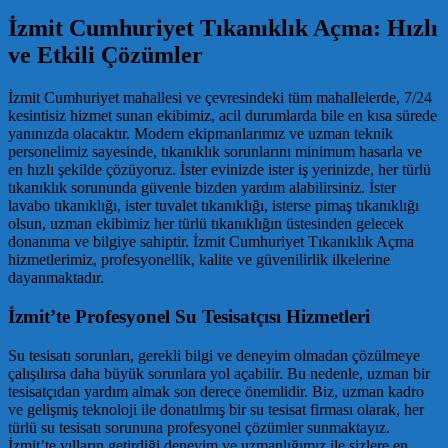
İzmit Cumhuriyet Tıkanıklık Açma: Hızlı
ve Etkili Çözümler
İzmit Cumhuriyet mahallesi ve çevresindeki tüm mahallelerde, 7/24
kesintisiz hizmet sunan ekibimiz, acil durumlarda bile en kısa sürede
yanınızda olacaktır. Modern ekipmanlarımız ve uzman teknik
personelimiz sayesinde, tıkanıklık sorunlarını minimum hasarla ve
en hızlı şekilde çözüyoruz. İster evinizde ister iş yerinizde, her türlü
tıkanıklık sorununda güvenle bizden yardım alabilirsiniz. İster
lavabo tıkanıklığı, ister tuvalet tıkanıklığı, isterse pimaş tıkanıklığı
olsun, uzman ekibimiz her türlü tıkanıklığın üstesinden gelecek
donanıma ve bilgiye sahiptir. İzmit Cumhuriyet Tıkanıklık Açma
hizmetlerimiz, profesyonellik, kalite ve güvenilirlik ilkelerine
dayanmaktadır.
İzmit’te Profesyonel Su Tesisatçısı Hizmetleri
Su tesisatı sorunları, gerekli bilgi ve deneyim olmadan çözülmeye
çalışılırsa daha büyük sorunlara yol açabilir. Bu nedenle, uzman bir
tesisatçıdan yardım almak son derece önemlidir. Biz, uzman kadro
ve gelişmiş teknoloji ile donatılmış bir su tesisat firması olarak, her
türlü su tesisatı sorununa profesyonel çözümler sunmaktayız.
İzmit’te yılların getirdiği deneyim ve uzmanlığımız ile sizlere en