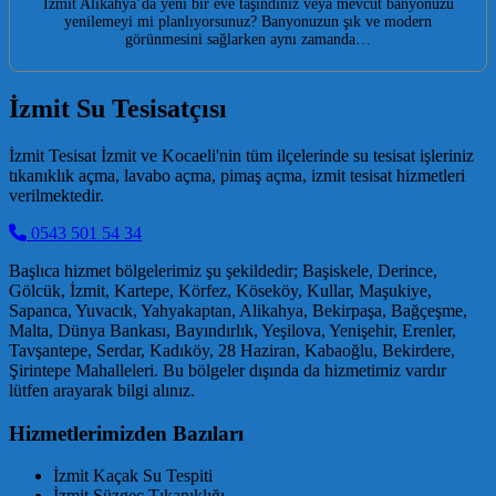
İzmit Alikahya’da yeni bir eve taşındınız veya mevcut banyonuzu
yenilemeyi mi planlıyorsunuz? Banyonuzun şık ve modern
görünmesini sağlarken aynı zamanda…
İzmit Su Tesisatçısı
İzmit Tesisat İzmit ve Kocaeli'nin tüm ilçelerinde su tesisat işleriniz
tıkanıklık açma, lavabo açma, pimaş açma, izmit tesisat hizmetleri
verilmektedir.
0543 501 54 34
Başlıca hizmet bölgelerimiz şu şekildedir; Başiskele, Derince,
Gölcük, İzmit, Kartepe, Körfez, Köseköy, Kullar, Maşukiye,
Sapanca, Yuvacık, Yahyakaptan, Alikahya, Bekirpaşa, Bağçeşme,
Malta, Dünya Bankası, Bayındırlık, Yeşilova, Yenişehir, Erenler,
Tavşantepe, Serdar, Kadıköy, 28 Haziran, Kabaoğlu, Bekirdere,
Şirintepe Mahalleleri. Bu bölgeler dışında da hizmetimiz vardır
lütfen arayarak bilgi alınız.
Hizmetlerimizden Bazıları
İzmit Kaçak Su Tespiti
İzmit Süzgeç Tıkanıklığı