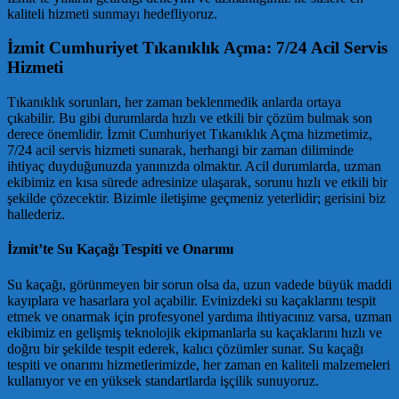
kaliteli hizmeti sunmayı hedefliyoruz.
İzmit Cumhuriyet Tıkanıklık Açma: 7/24 Acil Servis
Hizmeti
Tıkanıklık sorunları, her zaman beklenmedik anlarda ortaya
çıkabilir. Bu gibi durumlarda hızlı ve etkili bir çözüm bulmak son
derece önemlidir. İzmit Cumhuriyet Tıkanıklık Açma hizmetimiz,
7/24 acil servis hizmeti sunarak, herhangi bir zaman diliminde
ihtiyaç duyduğunuzda yanınızda olmaktır. Acil durumlarda, uzman
ekibimiz en kısa sürede adresinize ulaşarak, sorunu hızlı ve etkili bir
şekilde çözecektir. Bizimle iletişime geçmeniz yeterlidir; gerisini biz
hallederiz.
İzmit’te Su Kaçağı Tespiti ve Onarımı
Su kaçağı, görünmeyen bir sorun olsa da, uzun vadede büyük maddi
kayıplara ve hasarlara yol açabilir. Evinizdeki su kaçaklarını tespit
etmek ve onarmak için profesyonel yardıma ihtiyacınız varsa, uzman
ekibimiz en gelişmiş teknolojik ekipmanlarla su kaçaklarını hızlı ve
doğru bir şekilde tespit ederek, kalıcı çözümler sunar. Su kaçağı
tespiti ve onarımı hizmetlerimizde, her zaman en kaliteli malzemeleri
kullanıyor ve en yüksek standartlarda işçilik sunuyoruz.