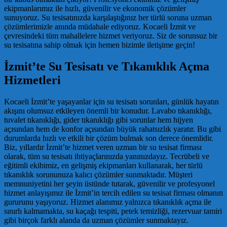
ekipmanlarımız ile hızlı, güvenilir ve ekonomik çözümler
sunuyoruz. Su tesisatınızda karşılaştığınız her türlü soruna uzman
çözümlerimizle anında müdahale ediyoruz. Kocaeli İzmit ve
çevresindeki tüm mahallelere hizmet veriyoruz. Siz de sorunsuz bir
su tesisatına sahip olmak için hemen bizimle iletişime geçin!
İzmit’te Su Tesisatı ve Tıkanıklık Açma
Hizmetleri
Kocaeli İzmit’te yaşayanlar için su tesisatı sorunları, günlük hayatın
akışını olumsuz etkileyen önemli bir konudur. Lavabo tıkanıklığı,
tuvalet tıkanıklığı, gider tıkanıklığı gibi sorunlar hem hijyen
açısından hem de konfor açısından büyük rahatsızlık yaratır. Bu gibi
durumlarda hızlı ve etkili bir çözüm bulmak son derece önemlidir.
Biz, yıllardır İzmit’te hizmet veren uzman bir su tesisat firması
olarak, tüm su tesisatı ihtiyaçlarınızda yanınızdayız. Tecrübeli ve
eğitimli ekibimiz, en gelişmiş ekipmanları kullanarak, her türlü
tıkanıklık sorununuza kalıcı çözümler sunmaktadır. Müşteri
memnuniyetini her şeyin üstünde tutarak, güvenilir ve profesyonel
hizmet anlayışımız ile İzmit’in tercih edilen su tesisat firması olmanın
gururunu yaşıyoruz. Hizmet alanımız yalnızca tıkanıklık açma ile
sınırlı kalmamakta, su kaçağı tespiti, petek temizliği, rezervuar tamiri
gibi birçok farklı alanda da uzman çözümler sunmaktayız.