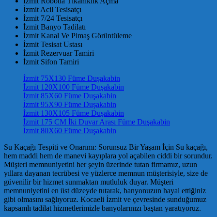
İzmit Robotla Tıkanıklık Açma
İzmit Acil Tesisatçı
İzmit 7/24 Tesisatçı
İzmit Banyo Tadilatı
İzmit Kanal Ve Pimaş Görüntüleme
İzmit Tesisat Ustası
İzmit Rezervuar Tamiri
İzmit Sifon Tamiri
İzmit 75X130 Füme Duşakabin
İzmit 120X100 Füme Duşakabin
İzmit 85X60 Füme Duşakabin
İzmit 95X90 Füme Duşakabin
İzmit 130X105 Füme Duşakabin
İzmit 175 CM İki Duvar Arası Füme Duşakabin
İzmit 80X60 Füme Duşakabin
Su Kaçağı Tespiti ve Onarımı: Sorunsuz Bir Yaşam İçin Su kaçağı,
hem maddi hem de manevi kayıplara yol açabilen ciddi bir sorundur.
Müşteri memnuniyetini her şeyin üzerinde tutan firmamız, uzun
yıllara dayanan tecrübesi ve yüzlerce memnun müşterisiyle, size de
güvenilir bir hizmet sunmaktan mutluluk duyar. Müşteri
memnuniyetini en üst düzeyde tutarak, banyonuzun hayal ettiğiniz
gibi olmasını sağlıyoruz. Kocaeli İzmit ve çevresinde sunduğumuz
kapsamlı tadilat hizmetlerimizle banyolarınızı baştan yaratıyoruz.