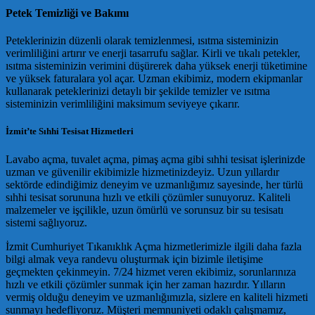
Petek Temizliği ve Bakımı
Peteklerinizin düzenli olarak temizlenmesi, ısıtma sisteminizin
verimliliğini artırır ve enerji tasarrufu sağlar. Kirli ve tıkalı petekler,
ısıtma sisteminizin verimini düşürerek daha yüksek enerji tüketimine
ve yüksek faturalara yol açar. Uzman ekibimiz, modern ekipmanlar
kullanarak peteklerinizi detaylı bir şekilde temizler ve ısıtma
sisteminizin verimliliğini maksimum seviyeye çıkarır.
İzmit’te Sıhhi Tesisat Hizmetleri
Lavabo açma, tuvalet açma, pimaş açma gibi sıhhi tesisat işlerinizde
uzman ve güvenilir ekibimizle hizmetinizdeyiz. Uzun yıllardır
sektörde edindiğimiz deneyim ve uzmanlığımız sayesinde, her türlü
sıhhi tesisat sorununa hızlı ve etkili çözümler sunuyoruz. Kaliteli
malzemeler ve işçilikle, uzun ömürlü ve sorunsuz bir su tesisatı
sistemi sağlıyoruz.
İzmit Cumhuriyet Tıkanıklık Açma hizmetlerimizle ilgili daha fazla
bilgi almak veya randevu oluşturmak için bizimle iletişime
geçmekten çekinmeyin. 7/24 hizmet veren ekibimiz, sorunlarınıza
hızlı ve etkili çözümler sunmak için her zaman hazırdır. Yılların
vermiş olduğu deneyim ve uzmanlığımızla, sizlere en kaliteli hizmeti
sunmayı hedefliyoruz. Müşteri memnuniyeti odaklı çalışmamız,