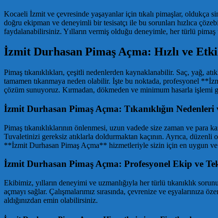
Kocaeli İzmit ve çevresinde yaşayanlar için tıkalı pimaşlar, oldukça s
doğru ekipman ve deneyimli bir tesisatçı ile bu sorunları hızlıca çöz
faydalanabilirsiniz. Yılların vermiş olduğu deneyimle, her türlü pimaş 
İzmit Durhasan Pimaş Açma: Hızlı ve Etki
Pimaş tıkanıklıkları, çeşitli nedenlerden kaynaklanabilir. Saç, yağ, at
tamamen tıkanmaya neden olabilir. İşte bu noktada, profesyonel **İzm
çözüm sunuyoruz. Kırmadan, dökmeden ve minimum hasarla işlemi ge
İzmit Durhasan Pimaş Açma: Tıkanıklığın Nedenleri
Pimaş tıkanıklıklarının önlenmesi, uzun vadede size zaman ve para kaz
Tuvaletinizi gereksiz atıklarla doldurmaktan kaçının. Ayrıca, düzenli o
**İzmit Durhasan Pimaş Açma** hizmetleriyle sizin için en uygun ve 
İzmit Durhasan Pimaş Açma: Profesyonel Ekip ve Tek
Ekibimiz, yılların deneyimi ve uzmanlığıyla her türlü tıkanıklık sorun
açmayı sağlar. Çalışmalarımız sırasında, çevrenize ve eşyalarınıza öze
aldığınızdan emin olabilirsiniz.