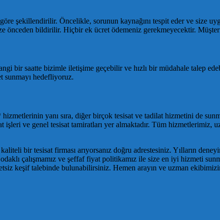
re şekillendirilir. Öncelikle, sorunun kaynağını tespit eder ve size u
 size önceden bildirilir. Hiçbir ek ücret ödemeniz gerekmeyecektir. Müşt
gi bir saatte bizimle iletişime geçebilir ve hızlı bir müdahale talep edeb
met sunmayı hedefliyoruz.
tlerinin yanı sıra, diğer birçok tesisat ve tadilat hizmetini de sunmak
at işleri ve genel tesisat tamiratları yer almaktadır. Tüm hizmetlerimiz,
liteli bir tesisat firması arıyorsanız doğru adrestesiniz. Yılların dene
daklı çalışmamız ve şeffaf fiyat politikamız ile size en iyi hizmeti sun
ücretsiz keşif talebinde bulunabilirsiniz. Hemen arayın ve uzman ekibi