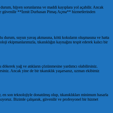
u durum, hijyen sorunlarına ve maddi kayıplara yol açabilir. Ancak
li ve güvenilir **İzmit Durhasan Pimaş Açma** hizmetlerinden
lir. Bu durum, suyun yavaş akmasına, kötü kokuların oluşmasına ve hatta
i ekipmanlarımızla, tıkanıklığın kaynağını tespit ederek kalıcı bir
ı dökerek yağ ve atıkların çözünmesine yardımcı olabilirsiniz.
lirsiniz. Ancak yine de bir tıkanıklık yaşarsanız, uzman ekibimiz
, en son teknolojiyle donatılmış olup, tıkanıklıkları minimum hasarla
kıyoruz. Bizimle çalışarak, güvenilir ve profesyonel bir hizmet