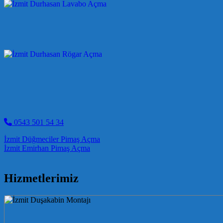
0543 501 54 34
Post navigation
İzmit Düğmeciler Pimaş Açma
İzmit Emirhan Pimaş Açma
Hizmetlerimiz