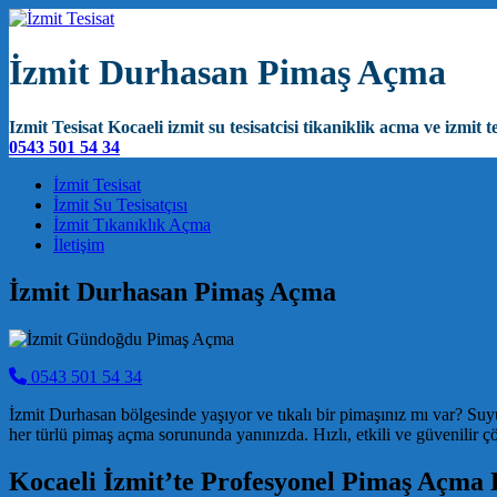
İzmit Durhasan Pimaş Açma
Izmit Tesisat Kocaeli izmit su tesisatcisi tikaniklik acma ve izmit te
0543 501 54 34
Main Navigation
İzmit Tesisat
İzmit Su Tesisatçısı
İzmit Tıkanıklık Açma
İletişim
İzmit Durhasan Pimaş Açma
0543 501 54 34
İzmit Durhasan bölgesinde yaşıyor ve tıkalı bir pimaşınız mı var? Su
her türlü pimaş açma sorununda yanınızda. Hızlı, etkili ve güvenilir
Kocaeli İzmit’te Profesyonel Pimaş Açma 