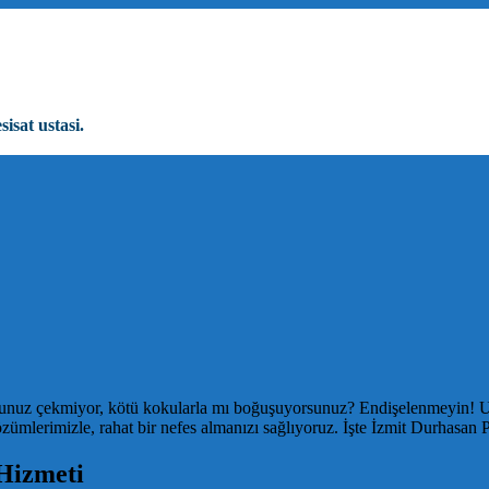
sisat ustasi.
yunuz çekmiyor, kötü kokularla mı boğuşuyorsunuz? Endişelenmeyin! Uzu
 çözümlerimizle, rahat bir nefes almanızı sağlıyoruz. İşte İzmit Durha
Hizmeti