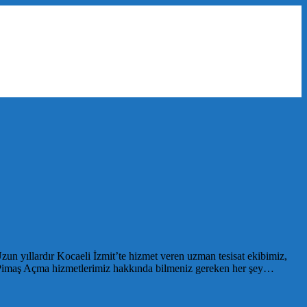
n yıllardır Kocaeli İzmit’te hizmet veren uzman tesisat ekibimiz,
san Pimaş Açma hizmetlerimiz hakkında bilmeniz gereken her şey…