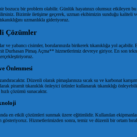
inir bozucu bir problem olabilir. Günlük hayatınızı olumsuz etkileyen b
ebilirsiniz. Bizimle iletişime geçerek, uzman ekibimizin sunduğu kalite
tıkanıklığını uzmanlıkla gideriyoruz.
li Çözümler
ıklar ve yabancı cisimler, borularınızda birikerek tıkanıklığa yol açabi
it Durhasan Pimaş Açma** hizmetlerimiz devreye giriyor. En son teknoloj
rçekleştiriyoruz.
 ve Önlenmesi
andıracaktır. Düzenli olarak pimaşlarınıza sıcak su ve karbonat karışım
larak piramit tıkanıklık önleyici ürünler kullanarak tıkanıklığı önleyebi
hızlı çözümü sunacaktır.
noloji
unda en etkili çözümleri sunmak üzere eğitimlidir. Kullanılan ekipmanlar
n gösteriyoruz. Hizmetlerimizden sonra, temiz ve düzenli bir ortam bıra