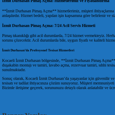
İzmit Durhasan Pimaş Açma: Hizmetlerimiz ve Fiyatlandırma
**İzmit Durhasan Pimaş Açma** hizmetlerimiz, müşteri ihtiyaçlarına gö
anlaşılırdır. Hizmet bedeli, yapılan işin kapsamına göre belirlenir ve
İzmit Durhasan Pimaş Açma: 7/24 Acil Servis Hizmeti
Pimaş tıkanıklığı gibi acil durumlarda, 7/24 hizmet vermekteyiz. Herhan
sorunu çözecektir. Acil durumlarda bile, uygun fiyatlı ve kaliteli hiz
İzmit Durhasan’da Profesyonel Tesisat Hizmetleri
Kocaeli İzmit Durhasan bölgesinde, **İzmit Durhasan Pimaş Açma** hizme
duşakabin montajı ve tamiri, lavabo açma, rezervuar tamiri, sıhhi tesis
sunulmaktadır.
Sonuç olarak, Kocaeli İzmit Durhasan’da yaşayanlar için güvenilir ve ka
tesisatı ve tadilat ihtiyacınıza çözüm sunuyoruz. Müşteri memnuniyeti o
Bizimle iletişime geçerek, sorununuzu detaylı olarak anlatabilir ve 