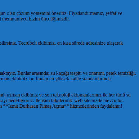
ygun olan çözüm yöntemini öneririz. Fiyatlandırmamız, şeffaf ve
eri memnuniyeti bizim önceliğimizdir.
ilirsiniz. Tecrübeli ekibimiz, en kısa sürede adresinize ulaşarak
tayız. Bunlar arasında; su kaçağı tespiti ve onarımı, petek temizliği,
 uzman ekibimiz tarafından en yüksek kalite standartlarında
yimi, uzman ekibimiz ve son teknoloji ekipmanlarımız ile her türlü su
mayı hedefliyoruz. İletişim bilgilerimiz web sitemizde mevcuttur.
mizin **İzmit Durhasan Pimaş Açma** hizmetlerinden faydalanın!