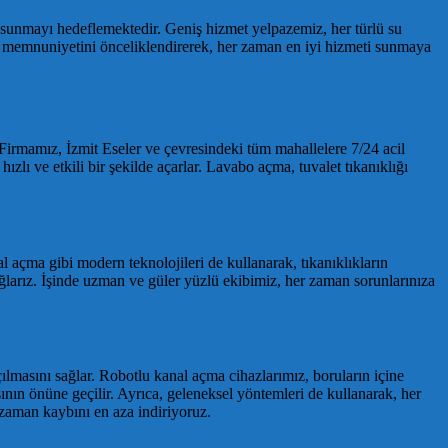
ti sunmayı hedeflemektedir. Geniş hizmet yelpazemiz, her türlü su
ri memnuniyetini önceliklendirerek, her zaman en iyi hizmeti sunmaya
. Firmamız, İzmit Eseler ve çevresindeki tüm mahallelere 7/24 acil
ızlı ve etkili bir şekilde açarlar. Lavabo açma, tuvalet tıkanıklığı
l açma gibi modern teknolojileri de kullanarak, tıkanıklıkların
ğlarız. İşinde uzman ve güler yüzlü ekibimiz, her zaman sorunlarınıza
çılmasını sağlar. Robotlu kanal açma cihazlarımız, boruların içine
masının önüne geçilir. Ayrıca, geleneksel yöntemleri de kullanarak, her
 zaman kaybını en aza indiriyoruz.