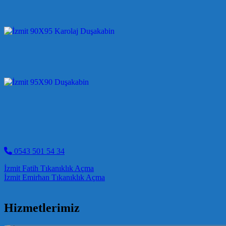
0543 501 54 34
Post navigation
İzmit Fatih Tıkanıklık Açma
İzmit Emirhan Tıkanıklık Açma
Hizmetlerimiz