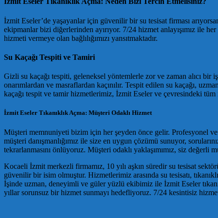
İzmit Eseler Tıkanıklık Açma: Neden Bizi Tercih Etmelisiniz?
İzmit Eseler’de yaşayanlar için güvenilir bir su tesisat firması arıyo
ekipmanlar bizi diğerlerinden ayırıyor. 7/24 hizmet anlayışımız ile h
hizmeti vermeye olan bağlılığımızı yansıtmaktadır.
Su Kaçağı Tespiti ve Tamiri
Gizli su kaçağı tespiti, geleneksel yöntemlerle zor ve zaman alıcı bir i
onarımlardan ve masraflardan kaçınılır. Tespit edilen su kaçağı, uzman t
kaçağı tespit ve tamir hizmetlerimiz, İzmit Eseler ve çevresindeki tüm
İzmit Eseler Tıkanıklık Açma: Müşteri Odaklı Hizmet
Müşteri memnuniyeti bizim için her şeyden önce gelir. Profesyonel ve g
müşteri danışmanlığımız ile size en uygun çözümü sunuyor, sorularınızı
tekrarlanmasını önlüyoruz. Müşteri odaklı yaklaşımımız, siz değerli m
Kocaeli İzmit merkezli firmamız, 10 yılı aşkın süredir su tesisat sek
güvenilir bir isim olmuştur. Hizmetlerimiz arasında su tesisatı, tıkanıkl
İşinde uzman, deneyimli ve güler yüzlü ekibimiz ile İzmit Eseler tıkan
yıllar sorunsuz bir hizmet sunmayı hedefliyoruz. 7/24 kesintisiz hizme