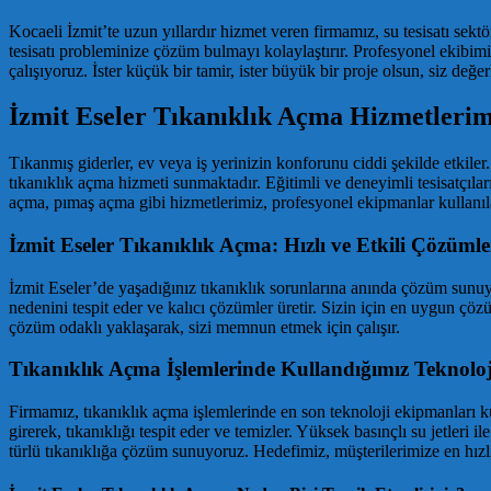
Kocaeli İzmit’te uzun yıllardır hizmet veren firmamız, su tesisatı sek
tesisatı probleminize çözüm bulmayı kolaylaştırır. Profesyonel ekibim
çalışıyoruz. İster küçük bir tamir, ister büyük bir proje olsun, siz d
İzmit Eseler Tıkanıklık Açma Hizmetlerim
Tıkanmış giderler, ev veya iş yerinizin konforunu ciddi şekilde etkiler
tıkanıklık açma hizmeti sunmaktadır. Eğitimli ve deneyimli tesisatçıları
açma, pımaş açma gibi hizmetlerimiz, profesyonel ekipmanlar kullanılar
İzmit Eseler Tıkanıklık Açma: Hızlı ve Etkili Çözümle
İzmit Eseler’de yaşadığınız tıkanıklık sorunlarına anında çözüm sunuyo
nedenini tespit eder ve kalıcı çözümler üretir. Sizin için en uygun ç
çözüm odaklı yaklaşarak, sizi memnun etmek için çalışır.
Tıkanıklık Açma İşlemlerinde Kullandığımız Teknoloj
Firmamız, tıkanıklık açma işlemlerinde en son teknoloji ekipmanları kul
girerek, tıkanıklığı tespit eder ve temizler. Yüksek basınçlı su jetleri 
türlü tıkanıklığa çözüm sunuyoruz. Hedefimiz, müşterilerimize en hızlı