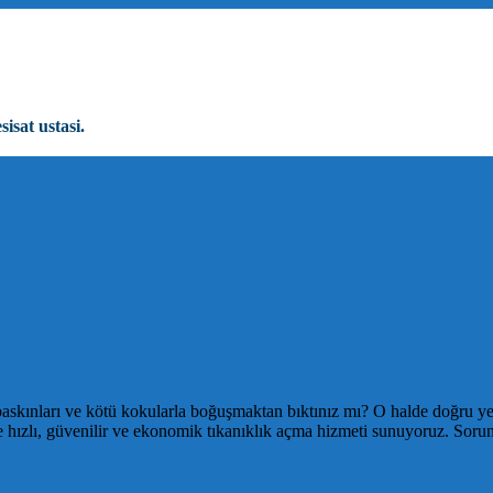
sisat ustasi.
baskınları ve kötü kokularla boğuşmaktan bıktınız mı? O halde doğru yer
re hızlı, güvenilir ve ekonomik tıkanıklık açma hizmeti sunuyoruz. Sor