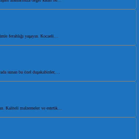
yaşam alanlarınıza değer katan bu…
ümle ferahlığı yaşayın. Kocaeli…
rada sunan bu özel duşakabinler,…
n. Kaliteli malzemeler ve estetik…