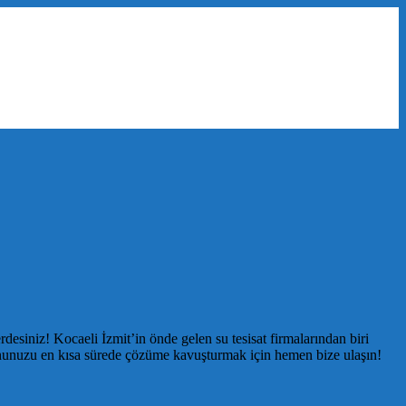
desiniz! Kocaeli İzmit’in önde gelen su tesisat firmalarından biri
ununuzu en kısa sürede çözüme kavuşturmak için hemen bize ulaşın!