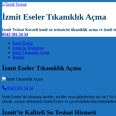
İzmit Eseler Tıkanıklık Açma
Izmit Tesisat Kocaeli izmit su tesisatcisi tikaniklik acma ve izmit te
0543 501 54 34
Main Navigation
İzmit Tesisat
İzmit Su Tesisatçısı
İzmit Tıkanıklık Açma
İletişim
İzmit Eseler Tıkanıklık Açma
0543 501 54 34
İzmit Eseler’de tıkanmış lavabo, tuvalet veya giderleriniz mi var? Su 
olarak, uzman ekibimizle İzmit Eseler ve çevresindeki tüm mahallele
İzmit’te Kaliteli Su Tesisat Hizmeti