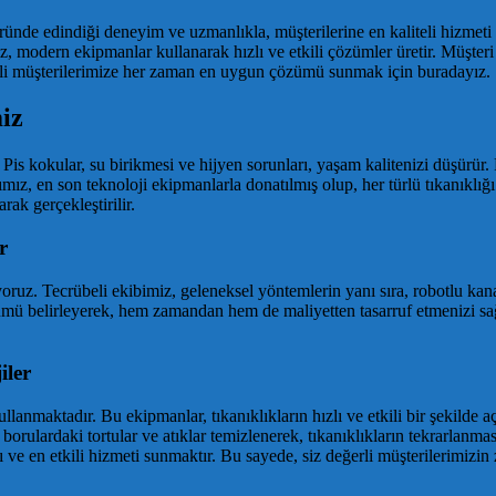
töründe edindiği deneyim ve uzmanlıkla, müşterilerine en kaliteli hizme
iz, modern ekipmanlar kullanarak hızlı ve etkili çözümler üretir. Müşte
eğerli müşterilerimize her zaman en uygun çözümü sunmak için buradayız.
iz
. Pis kokular, su birikmesi ve hijyen sorunları, yaşam kalitenizi düşürür
mız, en son teknoloji ekipmanlarla donatılmış olup, her türlü tıkanıklığı h
ak gerçekleştirilir.
r
ruz. Tecrübeli ekibimiz, geleneksel yöntemlerin yanı sıra, robotlu kana
özümü belirleyerek, hem zamandan hem de maliyetten tasarruf etmenizi sa
iler
lanmaktadır. Bu ekipmanlar, tıkanıklıkların hızlı ve etkili bir şekilde a
ile borulardaki tortular ve atıklar temizlenerek, tıkanıklıkların tekrarlan
 ve en etkili hizmeti sunmaktır. Bu sayede, siz değerli müşterilerimizin