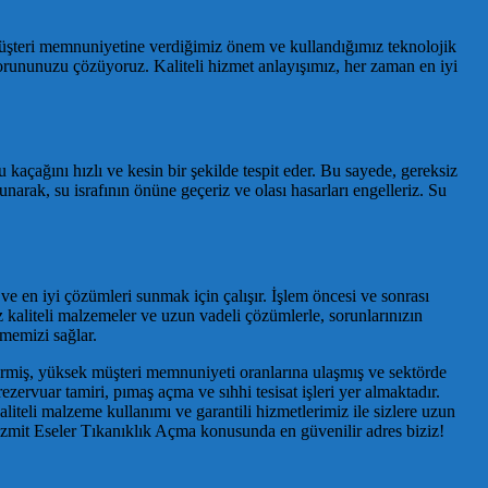
, müşteri memnuniyetine verdiğimiz önem ve kullandığımız teknolojik
sorununuzu çözüyoruz. Kaliteli hizmet anlayışımız, her zaman en iyi
u kaçağını hızlı ve kesin bir şekilde tespit eder. Bu sayede, gereksiz
unarak, su israfının önüne geçeriz ve olası hasarları engelleriz. Su
e en iyi çözümleri sunmak için çalışır. İşlem öncesi ve sonrası
z kaliteli malzemeler ve uzun vadeli çözümlerle, sorunlarınızın
lmemizi sağlar.
vermiş, yüksek müşteri memnuniyeti oranlarına ulaşmış ve sektörde
rezervuar tamiri, pımaş açma ve sıhhi tesisat işleri yer almaktadır.
liteli malzeme kullanımı ve garantili hizmetlerimiz ile sizlere uzun
. İzmit Eseler Tıkanıklık Açma konusunda en güvenilir adres biziz!