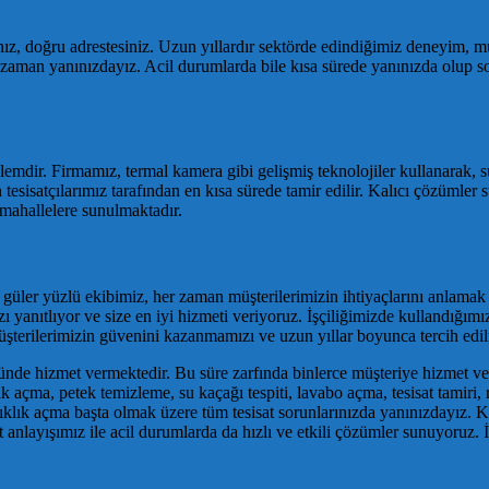
rsanız, doğru adrestesiniz. Uzun yıllardır sektörde edindiğimiz deneyim
er zaman yanınızdayız. Acil durumlarda bile kısa sürede yanınızda olup 
şlemdir. Firmamız, termal kamera gibi gelişmiş teknolojiler kullanarak, s
esisatçılarımız tarafından en kısa sürede tamir edilir. Kalıcı çözümler s
 mahallelere sunulmaktadır.
üler yüzlü ekibimiz, her zaman müşterilerimizin ihtiyaçlarını anlamak v
 yanıtlıyor ve size en iyi hizmeti veriyoruz. İşçiliğimizde kullandığımı
üşterilerimizin güvenini kazanmamızı ve uzun yıllar boyunca tercih edi
töründe hizmet vermektedir. Bu süre zarfında binlerce müşteriye hizmet 
ık açma, petek temizleme, su kaçağı tespiti, lavabo açma, tesisat tamiri, 
ıklık açma başta olmak üzere tüm tesisat sorunlarınızda yanınızdayız. Ka
t anlayışımız ile acil durumlarda da hızlı ve etkili çözümler sunuyoruz