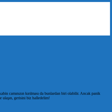
abin camınızın kırılması da bunlardan biri olabilir. Ancak panik
ulaşın, gerisini biz halledelim!