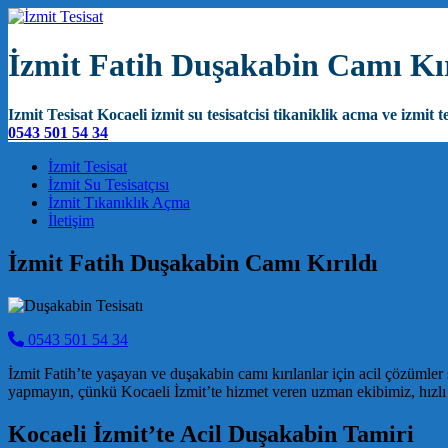
İzmit Fatih Duşakabin Camı Kır
Izmit Tesisat Kocaeli izmit su tesisatcisi tikaniklik acma ve izmit te
0543 501 54 34
Main Navigation
İzmit Tesisat
İzmit Su Tesisatçısı
İzmit Tıkanıklık Açma
İletişim
İzmit Fatih Duşakabin Camı Kırıldı
0543 501 54 34
İzmit Fatih’te yaşayan ve duşakabin camı kırılanlar için acil çözümle
yapmayın, çünkü Kocaeli İzmit’te hizmet veren uzman ekibimiz, hızlı v
Kocaeli İzmit’te Acil Duşakabin Tamiri