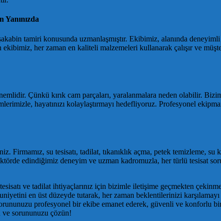
n Yanınızda
şakabin tamiri konusunda uzmanlaşmıştır. Ekibimiz, alanında deneyimli 
ekibimiz, her zaman en kaliteli malzemeleri kullanarak çalışır ve müşter
lidir. Çünkü kırık cam parçaları, yaralanmalara neden olabilir. Bizimle
mlerimizle, hayatınızı kolaylaştırmayı hedefliyoruz. Profesyonel ekipm
iniz. Firmamız, su tesisatı, tadilat, tıkanıklık açma, petek temizleme, su 
ır sektörde edindiğimiz deneyim ve uzman kadromuzla, her türlü tesisat 
sisatı ve tadilat ihtiyaçlarınız için bizimle iletişime geçmekten çekinm
uniyetini en üst düzeyde tutarak, her zaman beklentilerinizi karşılamayı 
orununuzu profesyonel bir ekibe emanet ederek, güvenli ve konforlu bi
ın ve sorununuzu çözün!