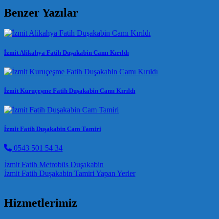
Benzer Yazılar
İzmit Alikahya Fatih Duşakabin Camı Kırıldı
İzmit Kuruçeşme Fatih Duşakabin Camı Kırıldı
İzmit Fatih Duşakabin Cam Tamiri
0543 501 54 34
Post navigation
İzmit Fatih Metrobüs Duşakabin
İzmit Fatih Duşakabin Tamiri Yapan Yerler
Hizmetlerimiz