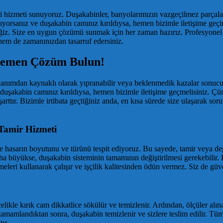
ri hizmeti sunuyoruz. Duşakabinler, banyolarımızın vazgeçilmez parçalar
şıyorsanız ve duşakabin camınız kırıldıysa, hemen bizimle iletişime ge
iz. Size en uygun çözümü sunmak için her zaman hazırız. Profesyonel e
r hem de zamanınızdan tasarruf edersiniz.
 Hemen Çözüm Bulun!
nımdan kaynaklı olarak yıpranabilir veya beklenmedik kazalar sonucun
 ve duşakabin camınız kırıldıysa, hemen bizimle iletişime geçmelisiniz. 
arttır. Bizimle irtibata geçtiğiniz anda, en kısa sürede size ulaşarak so
 Tamir Hizmeti
 hasarın boyutunu ve türünü tespit ediyoruz. Bu sayede, tamir veya de
 daha büyükse, duşakabin sisteminin tamamının değiştirilmesi gerekebilir
leri kullanarak çalışır ve işçilik kalitesinden ödün vermez. Siz de güve
ikle kırık cam dikkatlice sökülür ve temizlenir. Ardından, ölçüler alına
 tamamlandıktan sonra, duşakabin temizlenir ve sizlere teslim edilir. Tüm 
ır.