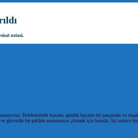
ıldı
sisat ustasi.
r sunuyoruz. Beklenmedik kazalar, günlük hayatın bir parçasıdır ve duşak
e güvenilir bir şekilde sorununuzu çözmek için burada. Siz sadece bize 