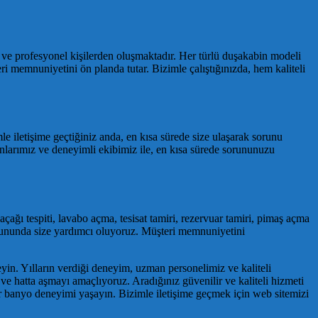
ve profesyonel kişilerden oluşmaktadır. Her türlü duşakabin modeli
i memnuniyetini ön planda tutar. Bizimle çalıştığınızda, hem kaliteli
 iletişime geçtiğiniz anda, en kısa sürede size ulaşarak sorunu
anlarımız ve deneyimli ekibimiz ile, en kısa sürede sorununuzu
kaçağı tespiti, lavabo açma, tesisat tamiri, rezervuar tamiri, pimaş açma
sorununda size yardımcı oluyoruz. Müşteri memnuniyetini
eyin. Yılların verdiği deneyim, uzman personelimiz ve kaliteli
ve hatta aşmayı amaçlıyoruz. Aradığınız güvenilir ve kaliteli hizmeti
r banyo deneyimi yaşayın. Bizimle iletişime geçmek için web sitemizi