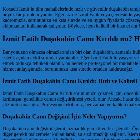
Kocaeli İzmit’in tüm mahallelerinde hızlı ve güvenilir duşakabin tami
büyük bir problem yaratır. Eğer siz de İzmit Fatih veya çevresinde ya
kadromuzla, sorununuzu en kısa sürede ve en uygun fiyatlarla çözeceğ
ekipmanları kullanarak çalışırlar. Böylece, hem kaliteli bir hizmet alı
İzmit Fatih Duşakabin Camı Kırıldı mı?
Banyonuzun olmazsa olmazlarından biri olan duşakabin, zamanla kulla
estetik açıdan ciddi sorunlar yaratabilir. Eğer İzmit Fatih’te yaşıyor
etmek oldukça tehlikeli olabilir, bu nedenle profesyonel bir müdahale ş
hizmet anlayışımızla, sorununuzu kısa sürede ortadan kaldıracağız.
İzmit Fatih Duşakabin Camı Kırıldı: Hızlı ve Kaliteli
İzmit Fatih Duşakabin Camı Kırıldı sorununuzu çözmek için, öncelikle
kırılmışsa, genellikle camın değiştirilmesi yeterli olur. Ancak, hasar
çözümü sunacağız. Profesyonel ekibimiz, her zaman en kaliteli malzeme
Duşakabin Camı Değişimi İçin Neler Yapıyoruz?
Duşakabin camı değişimi işlemi, uzmanlık gerektiren bir işlemdir. Öncel
diğer gerekli malzemeler kullanılarak, su sızdırmazlığı sağlanır. İşlem
malzemeler kullanıyoruz. Hedefimiz, size kusursuz bir hizmet sunmakt