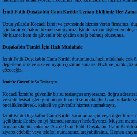
İzmit Fatih Duşakabin Camı Kırıldı: Uzman Ekibimiz Her Zama
Uzun yıllardır Kocaeli İzmit ve çevresinde hizmet veren firmamız, du
için tamir ve bakım hizmeti sunuyoruz. İşinde uzman kişilerden oluşan 
bir hizmet hem de güvenilir bir çözüm ortağı bulmuş olursunuz.
Duşakabin Tamiri İçin Hızlı Müdahale
İzmit Fatih Duşakabin Camı Kırıldı durumunda, hızlı müdahale çok önem
değerlendiririz ve size en uygun çözümü sunarız. Hızlı ve pratik çözü
çözeceğiz.
İzmit’te Güvenilir Su Tesisatçısı
Kocaeli İzmit’te güvenilir bir su tesisatçısı arıyorsanız, doğru adrestes
ve sıhhi tesisat işleri gibi birçok hizmeti sunmaktadır. Uzun yıllard
önceliklendirerek, kaliteli ve güvenilir hizmet sunmaktayız.
İzmit Fatih Duşakabin Camı Kırıldı sorununuz için veya diğer tüm su te
işçiliğimiz ile size en iyi hizmeti sunmayı hedefliyoruz. Müşteri memn
firmamızda bulacaksınız. Siz de İzmit Fatih Duşakabin Camı Kırıldı s
ziyaret edebilir veya telefon numaramızı arayabilirsiniz. Hemen aray