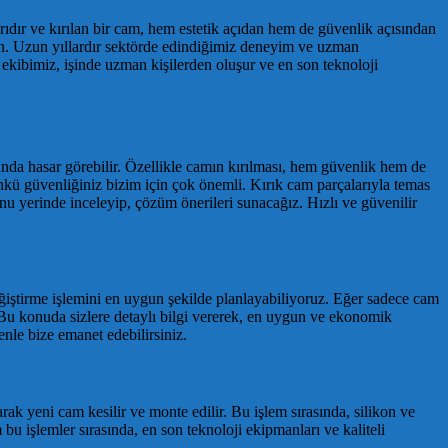
ıdır ve kırılan bir cam, hem estetik açıdan hem de güvenlik açısından
çin. Uzun yıllardır sektörde edindiğimiz deneyim ve uzman
kibimiz, işinde uzman kişilerden oluşur ve en son teknoloji
da hasar görebilir. Özellikle camın kırılması, hem güvenlik hem de
Çünkü güvenliğiniz bizim için çok önemli. Kırık cam parçalarıyla temas
runu yerinde inceleyip, çözüm önerileri sunacağız. Hızlı ve güvenilir
ğiştirme işlemini en uygun şekilde planlayabiliyoruz. Eğer sadece cam
. Bu konuda sizlere detaylı bilgi vererek, en uygun ve ekonomik
nle bize emanet edebilirsiniz.
rak yeni cam kesilir ve monte edilir. Bu işlem sırasında, silikon ve
bu işlemler sırasında, en son teknoloji ekipmanları ve kaliteli