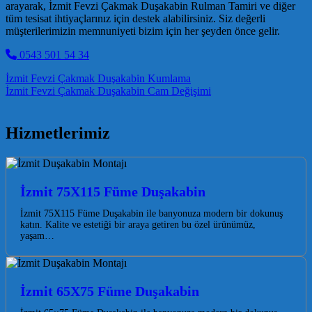
arayarak, İzmit Fevzi Çakmak Duşakabin Rulman Tamiri ve diğer
tüm tesisat ihtiyaçlarınız için destek alabilirsiniz. Siz değerli
müşterilerimizin memnuniyeti bizim için her şeyden önce gelir.
0543 501 54 34
Post navigation
İzmit Fevzi Çakmak Duşakabin Kumlama
İzmit Fevzi Çakmak Duşakabin Cam Değişimi
Hizmetlerimiz
İzmit 75X115 Füme Duşakabin
İzmit 75X115 Füme Duşakabin ile banyonuza modern bir dokunuş
katın. Kalite ve estetiği bir araya getiren bu özel ürünümüz,
yaşam…
İzmit 65X75 Füme Duşakabin