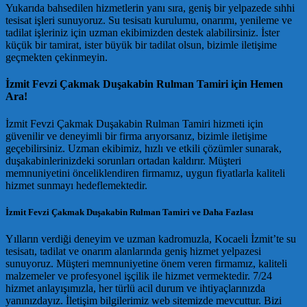
Yukarıda bahsedilen hizmetlerin yanı sıra, geniş bir yelpazede sıhhi
tesisat işleri sunuyoruz. Su tesisatı kurulumu, onarımı, yenileme ve
tadilat işleriniz için uzman ekibimizden destek alabilirsiniz. İster
küçük bir tamirat, ister büyük bir tadilat olsun, bizimle iletişime
geçmekten çekinmeyin.
İzmit Fevzi Çakmak Duşakabin Rulman Tamiri için Hemen
Ara!
İzmit Fevzi Çakmak Duşakabin Rulman Tamiri hizmeti için
güvenilir ve deneyimli bir firma arıyorsanız, bizimle iletişime
geçebilirsiniz. Uzman ekibimiz, hızlı ve etkili çözümler sunarak,
duşakabinlerinizdeki sorunları ortadan kaldırır. Müşteri
memnuniyetini önceliklendiren firmamız, uygun fiyatlarla kaliteli
hizmet sunmayı hedeflemektedir.
İzmit Fevzi Çakmak Duşakabin Rulman Tamiri ve Daha Fazlası
Yılların verdiği deneyim ve uzman kadromuzla, Kocaeli İzmit’te su
tesisatı, tadilat ve onarım alanlarında geniş hizmet yelpazesi
sunuyoruz. Müşteri memnuniyetine önem veren firmamız, kaliteli
malzemeler ve profesyonel işçilik ile hizmet vermektedir. 7/24
hizmet anlayışımızla, her türlü acil durum ve ihtiyaçlarınızda
yanınızdayız. İletişim bilgilerimiz web sitemizde mevcuttur. Bizi