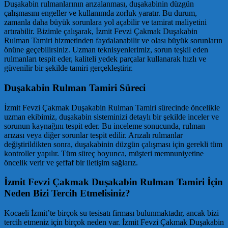
Duşakabin rulmanlarının arızalanması, duşakabinin düzgün
çalışmasını engeller ve kullanımda zorluk yaratır. Bu durum,
zamanla daha büyük sorunlara yol açabilir ve tamirat maliyetini
artırabilir. Bizimle çalışarak, İzmit Fevzi Çakmak Duşakabin
Rulman Tamiri hizmetinden faydalanabilir ve olası büyük sorunların
önüne geçebilirsiniz. Uzman teknisyenlerimiz, sorun teşkil eden
rulmanları tespit eder, kaliteli yedek parçalar kullanarak hızlı ve
güvenilir bir şekilde tamiri gerçekleştirir.
Duşakabin Rulman Tamiri Süreci
İzmit Fevzi Çakmak Duşakabin Rulman Tamiri sürecinde öncelikle
uzman ekibimiz, duşakabin sisteminizi detaylı bir şekilde inceler ve
sorunun kaynağını tespit eder. Bu inceleme sonucunda, rulman
arızası veya diğer sorunlar tespit edilir. Arızalı rulmanlar
değiştirildikten sonra, duşakabinin düzgün çalışması için gerekli tüm
kontroller yapılır. Tüm süreç boyunca, müşteri memnuniyetine
öncelik verir ve şeffaf bir iletişim sağlarız.
İzmit Fevzi Çakmak Duşakabin Rulman Tamiri İçin
Neden Bizi Tercih Etmelisiniz?
Kocaeli İzmit’te birçok su tesisatı firması bulunmaktadır, ancak bizi
tercih etmeniz için birçok neden var. İzmit Fevzi Çakmak Duşakabin