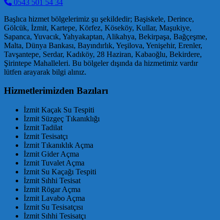
0543 501 54 34
Başlıca hizmet bölgelerimiz şu şekildedir; Başiskele, Derince,
Gölcük, İzmit, Kartepe, Körfez, Köseköy, Kullar, Maşukiye,
Sapanca, Yuvacık, Yahyakaptan, Alikahya, Bekirpaşa, Bağçeşme,
Malta, Dünya Bankası, Bayındırlık, Yeşilova, Yenişehir, Erenler,
Tavşantepe, Serdar, Kadıköy, 28 Haziran, Kabaoğlu, Bekirdere,
Şirintepe Mahalleleri. Bu bölgeler dışında da hizmetimiz vardır
lütfen arayarak bilgi alınız.
Hizmetlerimizden Bazıları
İzmit Kaçak Su Tespiti
İzmit Süzgeç Tıkanıklığı
İzmit Tadilat
İzmit Tesisatçı
İzmit Tıkanıklık Açma
İzmit Gider Açma
İzmit Tuvalet Açma
İzmit Su Kaçağı Tespiti
İzmit Sıhhi Tesisat
İzmit Rögar Açma
İzmit Lavabo Açma
İzmit Su Tesisatçısı
İzmit Sıhhi Tesisatçı