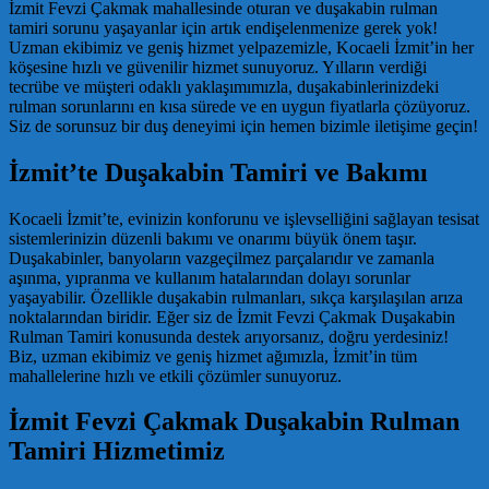
İzmit Fevzi Çakmak mahallesinde oturan ve duşakabin rulman
tamiri sorunu yaşayanlar için artık endişelenmenize gerek yok!
Uzman ekibimiz ve geniş hizmet yelpazemizle, Kocaeli İzmit’in her
köşesine hızlı ve güvenilir hizmet sunuyoruz. Yılların verdiği
tecrübe ve müşteri odaklı yaklaşımımızla, duşakabinlerinizdeki
rulman sorunlarını en kısa sürede ve en uygun fiyatlarla çözüyoruz.
Siz de sorunsuz bir duş deneyimi için hemen bizimle iletişime geçin!
İzmit’te Duşakabin Tamiri ve Bakımı
Kocaeli İzmit’te, evinizin konforunu ve işlevselliğini sağlayan tesisat
sistemlerinizin düzenli bakımı ve onarımı büyük önem taşır.
Duşakabinler, banyoların vazgeçilmez parçalarıdır ve zamanla
aşınma, yıpranma ve kullanım hatalarından dolayı sorunlar
yaşayabilir. Özellikle duşakabin rulmanları, sıkça karşılaşılan arıza
noktalarından biridir. Eğer siz de İzmit Fevzi Çakmak Duşakabin
Rulman Tamiri konusunda destek arıyorsanız, doğru yerdesiniz!
Biz, uzman ekibimiz ve geniş hizmet ağımızla, İzmit’in tüm
mahallelerine hızlı ve etkili çözümler sunuyoruz.
İzmit Fevzi Çakmak Duşakabin Rulman
Tamiri Hizmetimiz