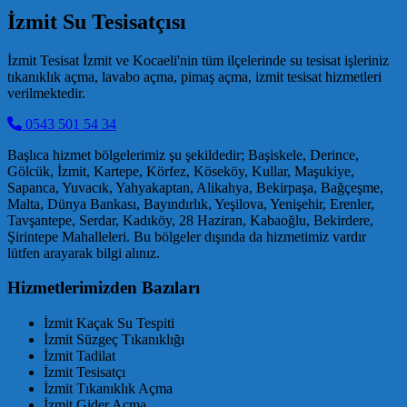
İzmit Su Tesisatçısı
İzmit Tesisat İzmit ve Kocaeli'nin tüm ilçelerinde su tesisat işleriniz
tıkanıklık açma, lavabo açma, pimaş açma, izmit tesisat hizmetleri
verilmektedir.
0543 501 54 34
Başlıca hizmet bölgelerimiz şu şekildedir; Başiskele, Derince,
Gölcük, İzmit, Kartepe, Körfez, Köseköy, Kullar, Maşukiye,
Sapanca, Yuvacık, Yahyakaptan, Alikahya, Bekirpaşa, Bağçeşme,
Malta, Dünya Bankası, Bayındırlık, Yeşilova, Yenişehir, Erenler,
Tavşantepe, Serdar, Kadıköy, 28 Haziran, Kabaoğlu, Bekirdere,
Şirintepe Mahalleleri. Bu bölgeler dışında da hizmetimiz vardır
lütfen arayarak bilgi alınız.
Hizmetlerimizden Bazıları
İzmit Kaçak Su Tespiti
İzmit Süzgeç Tıkanıklığı
İzmit Tadilat
İzmit Tesisatçı
İzmit Tıkanıklık Açma
İzmit Gider Açma