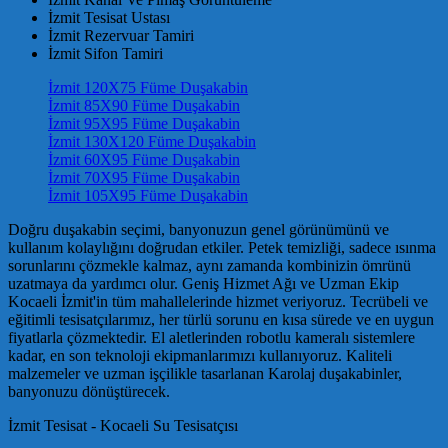
İzmit Tesisat Ustası
İzmit Rezervuar Tamiri
İzmit Sifon Tamiri
İzmit 120X75 Füme Duşakabin
İzmit 85X90 Füme Duşakabin
İzmit 95X95 Füme Duşakabin
İzmit 130X120 Füme Duşakabin
İzmit 60X95 Füme Duşakabin
İzmit 70X95 Füme Duşakabin
İzmit 105X95 Füme Duşakabin
Doğru duşakabin seçimi, banyonuzun genel görünümünü ve
kullanım kolaylığını doğrudan etkiler. Petek temizliği, sadece ısınma
sorunlarını çözmekle kalmaz, aynı zamanda kombinizin ömrünü
uzatmaya da yardımcı olur. Geniş Hizmet Ağı ve Uzman Ekip
Kocaeli İzmit'in tüm mahallelerinde hizmet veriyoruz. Tecrübeli ve
eğitimli tesisatçılarımız, her türlü sorunu en kısa sürede ve en uygun
fiyatlarla çözmektedir. El aletlerinden robotlu kameralı sistemlere
kadar, en son teknoloji ekipmanlarımızı kullanıyoruz. Kaliteli
malzemeler ve uzman işçilikle tasarlanan Karolaj duşakabinler,
banyonuzu dönüştürecek.
İzmit Tesisat - Kocaeli Su Tesisatçısı