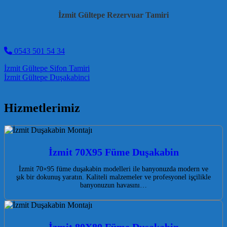
İzmit Gültepe Rezervuar Tamiri
0543 501 54 34
Post navigation
İzmit Gültepe Sifon Tamiri
İzmit Gültepe Duşakabinci
Hizmetlerimiz
İzmit 70X95 Füme Duşakabin
İzmit 70×95 füme duşakabin modelleri ile banyonuzda modern ve
şık bir dokunuş yaratın. Kaliteli malzemeler ve profesyonel işçilikle
banyonuzun havasını…
İzmit 80X80 Füme Duşakabin