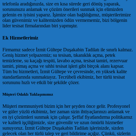
telefonla aradığınızda, size en kısa sürede geri dönüş yaparak,
sorununuzu anlamak ve çözüm önerileri sunmak için elimizden
gelenin en iyisini yaparız. İşimize olan bağlılığımız, müşterilerimize
olan güvenimiz ve kalitemizden ödün vermememiz, bizi bölgenin
lider tesisat firmalarından biri yapmıştır.
Ek Hizmetlerimiz
Firmamız sadece İzmit Gültepe Duşakabin Tadilatı ile sınırlı kalmaz.
Geniş hizmet yelpazemiz; su tesisatı, tıkanıklık açma, petek
temizleme, su kaçağı tespiti, lavabo açma, tesisat tamiri, rezervuar
tamiri, pimaş açma ve sıhhi tesisat işleri gibi birçok alanı kapsar.
Tüm bu hizmetleri, İzmit Gültepe ve çevresinde, en yüksek kalite
standartlarında sunmaktayız. Tecrübeli ekibimiz, her türlü tesisat
sorununu hızlı ve etkili bir şekilde çözer.
Müşteri Odaklı Yaklaşımımız
Müşteri memnuniyeti bizim için her şeyden önce gelir. Profesyonel
ve güler yüzlü ekibimiz, her zaman sizin ihtiyaçlarınızı anlamak ve
en iyi çözümleri sunmak için çalışır. Şeffaf fiyatlandırma politikamız
ve kaliteli işçiliğimizle, size güvenilir ve uzun ömürlü hizmetler
sunuyoruz. İzmit Gültepe Duşakabin Tadilatı işlerinizde, sizden
gelecek olan her türlü talep ve geri bildirime açığız. Çünkü, sizlerin