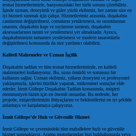
tesisat hizmetlerimizle, banyonuzdaki her türlü sorunu çözebiliriz.
İşinde uzman, deneyimli ve güler yüzlü ekibimiz, her zaman size en
iyi hizmeti sunmak için çalışır. Hizmetlerimiz arasında, duşakabin
camlarının değiştirilmesi, contaların yenilenmesi, su sızıntılarının
onarımı, duşakabin kapı ve raylarının tamiratı, duşakabin
aksesuarlarının tamiri ve yenilenmesi yer almaktadır. Ayrıca,
duşakabininizin tamamen yenilenmesi ve modern tasarımlarla
değiştirilmesi konusunda da size yardımcı olabiliriz.
Kaliteli Malzemeler ve Uzman İşçilik
Duşakabin tadilatı ve tüm tesisat hizmetlerimizde, en kaliteli
malzemeleri kullanıyoruz. Bu, uzun ömürlü ve sorunsuz bir
kullanım sağlar. Uzman ekibimiz, yılların deneyimi ve profesyonel
yaklaşımıyla, işlerini titizlikle yaparak, mükemmel sonuçlar elde
ederler. İzmit Gültepe Duşakabin Tadilatı konusunda, müşteri
memnuniyeti bizim için en önemli unsurdur. Bu nedenle, her
projede, müşterilerimizin ihtiyaçlarını ve beklentilerini en iyi şekilde
anlamaya ve karşılamaya çalışıyoruz.
İzmit Gültepe’de Hızlı ve Güvenilir Hizmet
İzmit Gültepe ve çevresindeki tüm mahallelere hızlı ve güvenilir
hizmet sunmaktayız. Arama motorlarından bizi bulduğunuzda veya