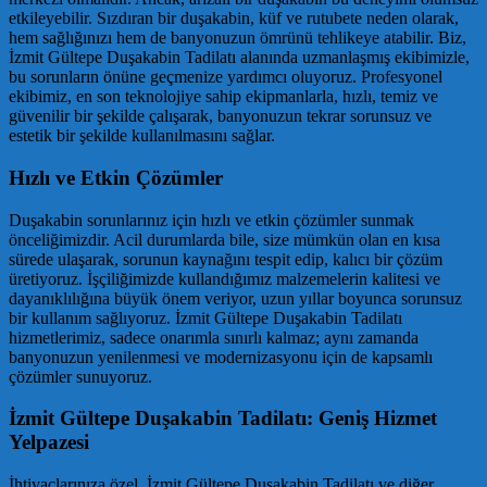
etkileyebilir. Sızdıran bir duşakabin, küf ve rutubete neden olarak,
hem sağlığınızı hem de banyonuzun ömrünü tehlikeye atabilir. Biz,
İzmit Gültepe Duşakabin Tadilatı alanında uzmanlaşmış ekibimizle,
bu sorunların önüne geçmenize yardımcı oluyoruz. Profesyonel
ekibimiz, en son teknolojiye sahip ekipmanlarla, hızlı, temiz ve
güvenilir bir şekilde çalışarak, banyonuzun tekrar sorunsuz ve
estetik bir şekilde kullanılmasını sağlar.
Hızlı ve Etkin Çözümler
Duşakabin sorunlarınız için hızlı ve etkin çözümler sunmak
önceliğimizdir. Acil durumlarda bile, size mümkün olan en kısa
sürede ulaşarak, sorunun kaynağını tespit edip, kalıcı bir çözüm
üretiyoruz. İşçiliğimizde kullandığımız malzemelerin kalitesi ve
dayanıklılığına büyük önem veriyor, uzun yıllar boyunca sorunsuz
bir kullanım sağlıyoruz. İzmit Gültepe Duşakabin Tadilatı
hizmetlerimiz, sadece onarımla sınırlı kalmaz; aynı zamanda
banyonuzun yenilenmesi ve modernizasyonu için de kapsamlı
çözümler sunuyoruz.
İzmit Gültepe Duşakabin Tadilatı: Geniş Hizmet
Yelpazesi
İhtiyaçlarınıza özel, İzmit Gültepe Duşakabin Tadilatı ve diğer