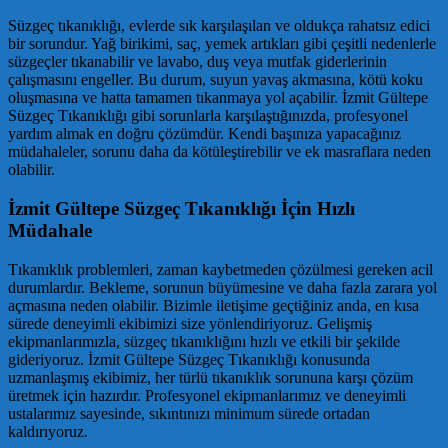
Süzgeç tıkanıklığı, evlerde sık karşılaşılan ve oldukça rahatsız edici
bir sorundur. Yağ birikimi, saç, yemek artıkları gibi çeşitli nedenlerle
süzgeçler tıkanabilir ve lavabo, duş veya mutfak giderlerinin
çalışmasını engeller. Bu durum, suyun yavaş akmasına, kötü koku
oluşmasına ve hatta tamamen tıkanmaya yol açabilir. İzmit Gültepe
Süzgeç Tıkanıklığı gibi sorunlarla karşılaştığınızda, profesyonel
yardım almak en doğru çözümdür. Kendi başınıza yapacağınız
müdahaleler, sorunu daha da kötüleştirebilir ve ek masraflara neden
olabilir.
İzmit Gültepe Süzgeç Tıkanıklığı İçin Hızlı
Müdahale
Tıkanıklık problemleri, zaman kaybetmeden çözülmesi gereken acil
durumlardır. Bekleme, sorunun büyümesine ve daha fazla zarara yol
açmasına neden olabilir. Bizimle iletişime geçtiğiniz anda, en kısa
sürede deneyimli ekibimizi size yönlendiriyoruz. Gelişmiş
ekipmanlarımızla, süzgeç tıkanıklığını hızlı ve etkili bir şekilde
gideriyoruz. İzmit Gültepe Süzgeç Tıkanıklığı konusunda
uzmanlaşmış ekibimiz, her türlü tıkanıklık sorununa karşı çözüm
üretmek için hazırdır. Profesyonel ekipmanlarımız ve deneyimli
ustalarımız sayesinde, sıkıntınızı minimum sürede ortadan
kaldırıyoruz.