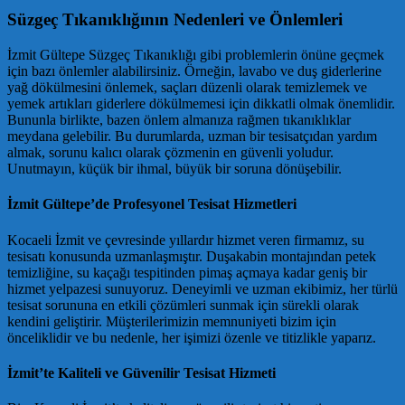
Süzgeç Tıkanıklığının Nedenleri ve Önlemleri
İzmit Gültepe Süzgeç Tıkanıklığı gibi problemlerin önüne geçmek
için bazı önlemler alabilirsiniz. Örneğin, lavabo ve duş giderlerine
yağ dökülmesini önlemek, saçları düzenli olarak temizlemek ve
yemek artıkları giderlere dökülmemesi için dikkatli olmak önemlidir.
Bununla birlikte, bazen önlem almanıza rağmen tıkanıklıklar
meydana gelebilir. Bu durumlarda, uzman bir tesisatçıdan yardım
almak, sorunu kalıcı olarak çözmenin en güvenli yoludur.
Unutmayın, küçük bir ihmal, büyük bir soruna dönüşebilir.
İzmit Gültepe’de Profesyonel Tesisat Hizmetleri
Kocaeli İzmit ve çevresinde yıllardır hizmet veren firmamız, su
tesisatı konusunda uzmanlaşmıştır. Duşakabin montajından petek
temizliğine, su kaçağı tespitinden pimaş açmaya kadar geniş bir
hizmet yelpazesi sunuyoruz. Deneyimli ve uzman ekibimiz, her türlü
tesisat sorununa en etkili çözümleri sunmak için sürekli olarak
kendini geliştirir. Müşterilerimizin memnuniyeti bizim için
önceliklidir ve bu nedenle, her işimizi özenle ve titizlikle yaparız.
İzmit’te Kaliteli ve Güvenilir Tesisat Hizmeti