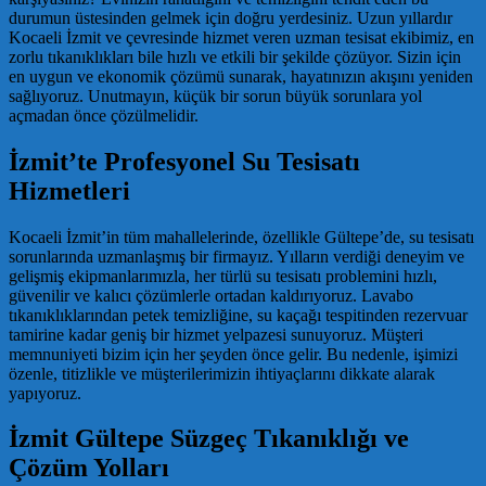
durumun üstesinden gelmek için doğru yerdesiniz. Uzun yıllardır
Kocaeli İzmit ve çevresinde hizmet veren uzman tesisat ekibimiz, en
zorlu tıkanıklıkları bile hızlı ve etkili bir şekilde çözüyor. Sizin için
en uygun ve ekonomik çözümü sunarak, hayatınızın akışını yeniden
sağlıyoruz. Unutmayın, küçük bir sorun büyük sorunlara yol
açmadan önce çözülmelidir.
İzmit’te Profesyonel Su Tesisatı
Hizmetleri
Kocaeli İzmit’in tüm mahallelerinde, özellikle Gültepe’de, su tesisatı
sorunlarında uzmanlaşmış bir firmayız. Yılların verdiği deneyim ve
gelişmiş ekipmanlarımızla, her türlü su tesisatı problemini hızlı,
güvenilir ve kalıcı çözümlerle ortadan kaldırıyoruz. Lavabo
tıkanıklıklarından petek temizliğine, su kaçağı tespitinden rezervuar
tamirine kadar geniş bir hizmet yelpazesi sunuyoruz. Müşteri
memnuniyeti bizim için her şeyden önce gelir. Bu nedenle, işimizi
özenle, titizlikle ve müşterilerimizin ihtiyaçlarını dikkate alarak
yapıyoruz.
İzmit Gültepe Süzgeç Tıkanıklığı ve
Çözüm Yolları