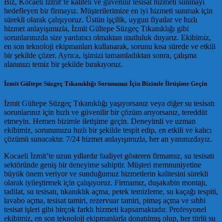
Biz, Kocaeli İzmit’te kaliteli ve güvenilir tesisat hizmeti sunmayı
hedefleyen bir firmayız. Müşterilerimize en iyi hizmeti sunmak için
sürekli olarak çalışıyoruz. Üstün işçilik, uygun fiyatlar ve hızlı
hizmet anlayışımızla, İzmit Gültepe Süzgeç Tıkanıklığı gibi
sorunlarınızda size yardımcı olmaktan mutluluk duyarız. Ekibimiz,
en son teknoloji ekipmanları kullanarak, sorunu kısa sürede ve etkili
bir şekilde çözer. Ayrıca, işimizi tamamladıktan sonra, çalışma
alanınızı temiz bir şekilde bırakıyoruz.
İzmit Gültepe Süzgeç Tıkanıklığı Sorununuz İçin Bizimle İletişime Geçin
İzmit Gültepe Süzgeç Tıkanıklığı yaşıyorsanız veya diğer su tesisatı
sorunlarınız için hızlı ve güvenilir bir çözüm arıyorsanız, tereddüt
etmeyin. Hemen bizimle iletişime geçin. Deneyimli ve uzman
ekibimiz, sorununuzu hızlı bir şekilde tespit edip, en etkili ve kalıcı
çözümü sunacaktır. 7/24 hizmet anlayışımızla, her an yanınızdayız.
Kocaeli İzmit’te uzun yıllardır faaliyet gösteren firmamız, su tesisatı
sektöründe geniş bir deneyime sahiptir. Müşteri memnuniyetine
büyük önem veriyor ve sunduğumuz hizmetlerin kalitesini sürekli
olarak iyileştirmek için çalışıyoruz. Firmamız, duşakabin montajı,
tadilat, su tesisatı, tıkanıklık açma, petek temizleme, su kaçağı tespiti,
lavabo açma, tesisat tamiri, rezervuar tamiri, pimaş açma ve sıhhi
tesisat işleri gibi birçok farklı hizmeti kapsamaktadır. Profesyonel
ekibimiz, en son teknoloji ekipmanlarla donatılmış olup, her türlü su