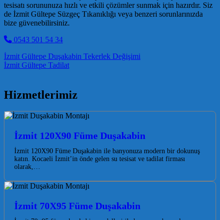
tesisatı sorununuza hızlı ve etkili çözümler sunmak için hazırdır. Siz
de İzmit Gültepe Süzgeç Tıkanıklığı veya benzeri sorunlarınızda
bize güvenebilirsiniz.
0543 501 54 34
Post navigation
İzmit Gültepe Duşakabin Tekerlek Değişimi
İzmit Gültepe Tadilat
Hizmetlerimiz
İzmit 120X90 Füme Duşakabin
İzmit 120X90 Füme Duşakabin ile banyonuza modern bir dokunuş
katın. Kocaeli İzmit’in önde gelen su tesisat ve tadilat firması
olarak,…
İzmit 70X95 Füme Duşakabin