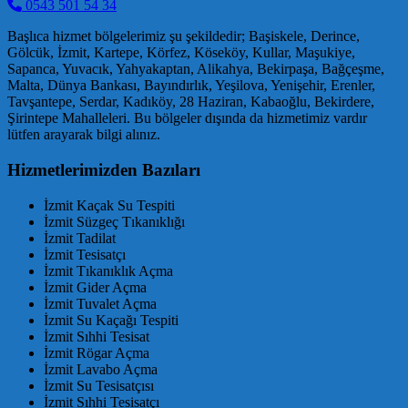
0543 501 54 34
Başlıca hizmet bölgelerimiz şu şekildedir; Başiskele, Derince,
Gölcük, İzmit, Kartepe, Körfez, Köseköy, Kullar, Maşukiye,
Sapanca, Yuvacık, Yahyakaptan, Alikahya, Bekirpaşa, Bağçeşme,
Malta, Dünya Bankası, Bayındırlık, Yeşilova, Yenişehir, Erenler,
Tavşantepe, Serdar, Kadıköy, 28 Haziran, Kabaoğlu, Bekirdere,
Şirintepe Mahalleleri. Bu bölgeler dışında da hizmetimiz vardır
lütfen arayarak bilgi alınız.
Hizmetlerimizden Bazıları
İzmit Kaçak Su Tespiti
İzmit Süzgeç Tıkanıklığı
İzmit Tadilat
İzmit Tesisatçı
İzmit Tıkanıklık Açma
İzmit Gider Açma
İzmit Tuvalet Açma
İzmit Su Kaçağı Tespiti
İzmit Sıhhi Tesisat
İzmit Rögar Açma
İzmit Lavabo Açma
İzmit Su Tesisatçısı
İzmit Sıhhi Tesisatçı