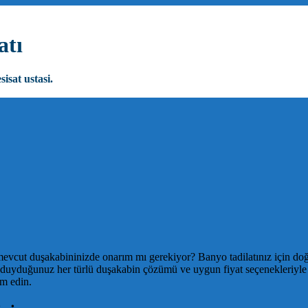
atı
sisat ustasi.
cut duşakabininizde onarım mı gerekiyor? Banyo tadilatınız için doğru 
iyaç duyduğunuz her türlü duşakabin çözümü ve uygun fiyat seçenekleriy
m edin.