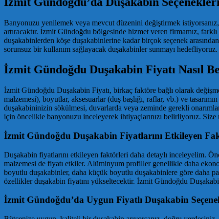
İzmit Gündoğdu’da Duşakabin Seçenekleri
Banyonuzu yenilemek veya mevcut düzenini değiştirmek istiyorsanız, 
artıracaktır. İzmit Gündoğdu bölgesinde hizmet veren firmamız, farklı
duşakabinlerden köşe duşakabinlerine kadar birçok seçenek arasından si
sorunsuz bir kullanım sağlayacak duşakabinler sunmayı hedefliyoruz.
İzmit Gündoğdu Duşakabin Fiyatı Nasıl Be
İzmit Gündoğdu Duşakabin Fiyatı, birkaç faktöre bağlı olarak değişmekte
malzemesi), boyutlar, aksesuarlar (duş başlığı, raflar, vb.) ve tasarımı
duşakabininizin sökülmesi, duvarlarda veya zeminde gerekli onarımlar, 
için öncelikle banyonuzu inceleyerek ihtiyaçlarınızı belirliyoruz. Size
İzmit Gündoğdu Duşakabin Fiyatlarını Etkileyen Fak
Duşakabin fiyatlarını etkileyen faktörleri daha detaylı inceleyelim. Önc
malzemesi de fiyatı etkiler. Alüminyum profiller genellikle daha ekon
boyutlu duşakabinler, daha küçük boyutlu duşakabinlere göre daha pahalı 
özellikler duşakabin fiyatını yükseltecektir. İzmit Gündoğdu Duşakabin F
İzmit Gündoğdu’da Uygun Fiyatlı Duşakabin Seçenek
Bütçenize uygun, kaliteli bir duşakabin arıyorsanız, doğru yerdesiniz