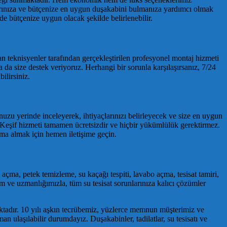
arınıza ve bütçenize en uygun duşakabini bulmanıza yardımcı olmak
 bütçenize uygun olacak şekilde belirlenebilir.
an teknisyenler tarafından gerçekleştirilen profesyonel montaj hizmeti
 da size destek veriyoruz. Herhangi bir sorunla karşılaşırsanız, 7/24
ilirsiniz.
uzu yerinde inceleyerek, ihtiyaçlarınızı belirleyecek ve size en uygun
. Keşif hizmeti tamamen ücretsizdir ve hiçbir yükümlülük gerektirmez.
ma almak için hemen iletişime geçin.
çma, petek temizleme, su kaçağı tespiti, lavabo açma, tesisat tamiri,
im ve uzmanlığımızla, tüm su tesisat sorunlarınıza kalıcı çözümler
ktadır. 10 yılı aşkın tecrübemiz, yüzlerce memnun müşterimiz ve
n ulaşılabilir durumdayız. Duşakabinler, tadilatlar, su tesisatı ve