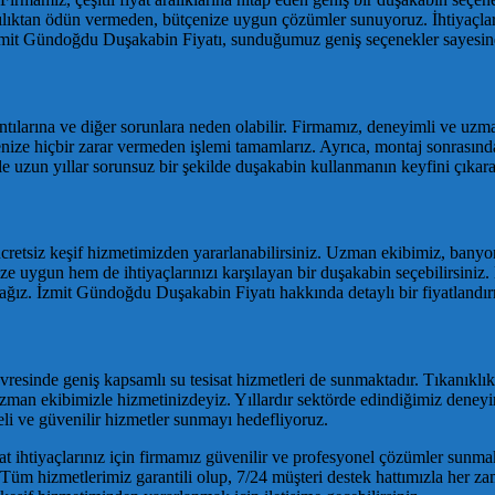
lılıktan ödün vermeden, bütçenize uygun çözümler sunuyoruz. İhtiyaçl
mit Gündoğdu Duşakabin Fiyatı, sunduğumuz geniş seçenekler sayesinde
ıntılarına ve diğer sorunlara neden olabilir. Firmamız, deneyimli ve uzm
enize hiçbir zarar vermeden işlemi tamamlarız. Ayrıca, montaj sonrasında
le uzun yıllar sorunsuz bir şekilde duşakabin kullanmanın keyfini çıkarab
retsiz keşif hizmetimizden yararlanabilirsiniz. Uzman ekibimiz, banyon
ize uygun hem de ihtiyaçlarınızı karşılayan bir duşakabin seçebilirsiniz
ğız. İzmit Gündoğdu Duşakabin Fiyatı hakkında detaylı bir fiyatlandır
sinde geniş kapsamlı su tesisat hizmetleri de sunmaktadır. Tıkanıklık a
a uzman ekibimizle hizmetinizdeyiz. Yıllardır sektörde edindiğimiz deney
li ve güvenilir hizmetler sunmayı hedefliyoruz.
t ihtiyaçlarınız için firmamız güvenilir ve profesyonel çözümler sunma
Tüm hizmetlerimiz garantili olup, 7/24 müşteri destek hattımızla her zama