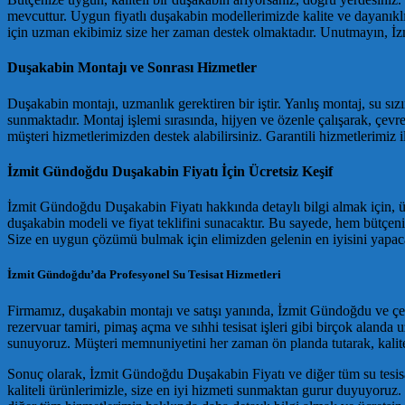
mevcuttur. Uygun fiyatlı duşakabin modellerimizde kalite ve dayanık
için uzman ekibimiz size her zaman destek olmaktadır. Unutmayın, İz
Duşakabin Montajı ve Sonrası Hizmetler
Duşakabin montajı, uzmanlık gerektiren bir iştir. Yanlış montaj, su sız
sunmaktadır. Montaj işlemi sırasında, hijyen ve özenle çalışarak, çevr
müşteri hizmetlerimizden destek alabilirsiniz. Garantili hizmetlerimiz i
İzmit Gündoğdu Duşakabin Fiyatı İçin Ücretsiz Keşif
İzmit Gündoğdu Duşakabin Fiyatı hakkında detaylı bilgi almak için, üc
duşakabin modeli ve fiyat teklifini sunacaktır. Bu sayede, hem bütçen
Size en uygun çözümü bulmak için elimizden gelenin en iyisini yapaca
İzmit Gündoğdu’da Profesyonel Su Tesisat Hizmetleri
Firmamız, duşakabin montajı ve satışı yanında, İzmit Gündoğdu ve çevre
rezervuar tamiri, pimaş açma ve sıhhi tesisat işleri gibi birçok aland
sunuyoruz. Müşteri memnuniyetini her zaman ön planda tutarak, kalite
Sonuç olarak, İzmit Gündoğdu Duşakabin Fiyatı ve diğer tüm su tesisa
kaliteli ürünlerimizle, size en iyi hizmeti sunmaktan gurur duyuyoruz. 