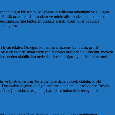
ıdan doğru bir seçim, banyonuzun kullanım rahatlığını ve şıklığını
r. Klasik tasarımlardan modern ve minimalist modellere, tek bölmeli
eçirmezlik gibi faktörleri dikkate alarak, uzun yıllar boyunca
e sunuyoruz.
 fiyatı etkiler. Örneğin, kullanılan malzeme (cam türü, profil
olası ek işler de fiyatı etkileyen faktörler arasındadır. Örneğin, mevcut
ere neden olabilir. Bu nedenle, size en doğru fiyat teklifini vermek
r ve fiyatı diğer cam türlerine göre daha yüksek olabilir. Profil
r. Duşakabin ölçüleri de fiyatlandırmada önemli bir rol oynar. Büyük
 Örneğin, hidro masajlı duş başlıkları, buhar üniteleri gibi ek
eçeneği sunmaktadır. Hem ekonomik hem de lüks seçeneklerimiz