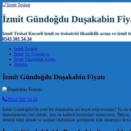
İzmit Gündoğdu Duşakabin Fiy
Izmit Tesisat Kocaeli izmit su tesisatcisi tikaniklik acma ve izmit te
0543 501 54 34
Main Navigation
İzmit Tesisat
İzmit Su Tesisatçısı
İzmit Tıkanıklık Açma
İletişim
İzmit Gündoğdu Duşakabin Fiyatı
0543 501 54 34
İzmit Gündoğdu’da yeni bir duşakabin mi hayal ediyorsunuz? Ya da mev
firmalarından biri olarak, size en kaliteli hizmetleri sunuyoruz. İht
detaylı bilgi almak ve uzman ekibimizle görüşmek için okumaya deva