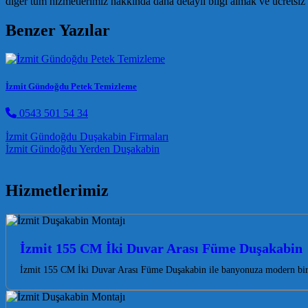
diğer tüm hizmetlerimiz hakkında daha detaylı bilgi almak ve ücretsiz 
Benzer Yazılar
İzmit Gündoğdu Petek Temizleme
0543 501 54 34
Post navigation
İzmit Gündoğdu Duşakabin Firmaları
İzmit Gündoğdu Yerden Duşakabin
Hizmetlerimiz
İzmit 155 CM İki Duvar Arası Füme Duşakabin
İzmit 155 CM İki Duvar Arası Füme Duşakabin ile banyonuza modern bir 