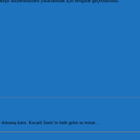
keşif hizmetimizden yararlanmak için iletişime geçebilirsiniz.
dokunuş katın. Kocaeli İzmit’in önde gelen su tesisat…