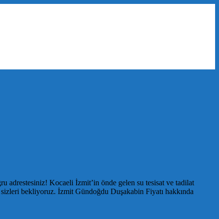
adrestesiniz! Kocaeli İzmit’in önde gelen su tesisat ve tadilat
le sizleri bekliyoruz. İzmit Gündoğdu Duşakabin Fiyatı hakkında