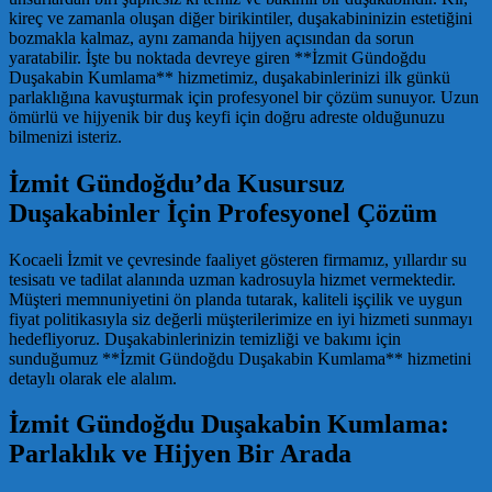
kireç ve zamanla oluşan diğer birikintiler, duşakabininizin estetiğini
bozmakla kalmaz, aynı zamanda hijyen açısından da sorun
yaratabilir. İşte bu noktada devreye giren **İzmit Gündoğdu
Duşakabin Kumlama** hizmetimiz, duşakabinlerinizi ilk günkü
parlaklığına kavuşturmak için profesyonel bir çözüm sunuyor. Uzun
ömürlü ve hijyenik bir duş keyfi için doğru adreste olduğunuzu
bilmenizi isteriz.
İzmit Gündoğdu’da Kusursuz
Duşakabinler İçin Profesyonel Çözüm
Kocaeli İzmit ve çevresinde faaliyet gösteren firmamız, yıllardır su
tesisatı ve tadilat alanında uzman kadrosuyla hizmet vermektedir.
Müşteri memnuniyetini ön planda tutarak, kaliteli işçilik ve uygun
fiyat politikasıyla siz değerli müşterilerimize en iyi hizmeti sunmayı
hedefliyoruz. Duşakabinlerinizin temizliği ve bakımı için
sunduğumuz **İzmit Gündoğdu Duşakabin Kumlama** hizmetini
detaylı olarak ele alalım.
İzmit Gündoğdu Duşakabin Kumlama:
Parlaklık ve Hijyen Bir Arada