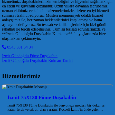
hizmetimiz, duşakabinlerinizin temizliğini ve hijyenini sağlamak için
en etkili ve güvenilir çözümdür. Uzun yıllara dayanan tecrübemiz,
uzman ekibimiz ve kaliteli malzemelerimizle, sizlere en iyi hizmeti
sunmayı taahhüt ediyoruz. Müşteri memnuniyeti odaklı hizmet
anlayışımız ile, her zaman beklentilerinizi karşılamayı ve hatta
aşmayı hedefliyoruz. Su tesisatı ve tadilat işleriniz için bizi gönül
rahatlığı ile tercih edebilirsiniz. Tüm su tesisatı sorunlarınızda ve
**İzmit Gündoğdu Duşakabin Kumlama** ihtiyaçlarınızda bize
ulaşmaktan çekinmeyin.
0543 501 54 34
Post navigation
İzmit Gündoğdu Füme Duşakabin
İzmit Gündoğdu Duşakabin Rulman Tamiri
Hizmetlerimiz
İzmit 75X130 Füme Duşakabin
İzmit 75X130 Füme Duşakabin ile banyonuza modern bir dokunuş
katın, ferah ve şık bir alan yaratın. Kocaeli İzmit’in önde gelen…