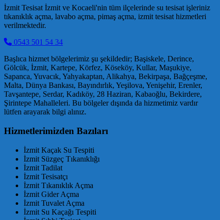
İzmit Tesisat İzmit ve Kocaeli'nin tüm ilçelerinde su tesisat işleriniz
tıkanıklık açma, lavabo açma, pimaş açma, izmit tesisat hizmetleri
verilmektedir.
0543 501 54 34
Başlıca hizmet bölgelerimiz şu şekildedir; Başiskele, Derince,
Gölcük, İzmit, Kartepe, Körfez, Köseköy, Kullar, Maşukiye,
Sapanca, Yuvacık, Yahyakaptan, Alikahya, Bekirpaşa, Bağçeşme,
Malta, Dünya Bankası, Bayındırlık, Yeşilova, Yenişehir, Erenler,
Tavşantepe, Serdar, Kadıköy, 28 Haziran, Kabaoğlu, Bekirdere,
Şirintepe Mahalleleri. Bu bölgeler dışında da hizmetimiz vardır
lütfen arayarak bilgi alınız.
Hizmetlerimizden Bazıları
İzmit Kaçak Su Tespiti
İzmit Süzgeç Tıkanıklığı
İzmit Tadilat
İzmit Tesisatçı
İzmit Tıkanıklık Açma
İzmit Gider Açma
İzmit Tuvalet Açma
İzmit Su Kaçağı Tespiti