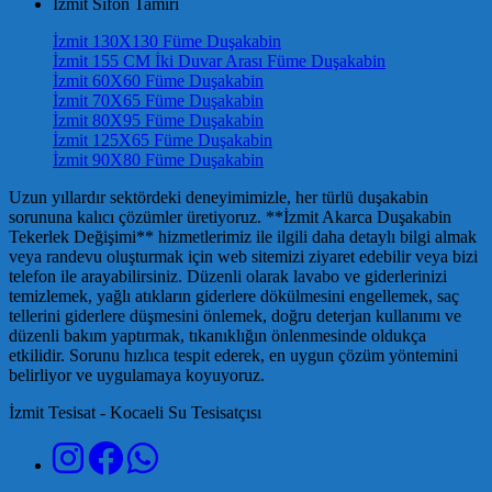
İzmit Sifon Tamiri
İzmit 130X130 Füme Duşakabin
İzmit 155 CM İki Duvar Arası Füme Duşakabin
İzmit 60X60 Füme Duşakabin
İzmit 70X65 Füme Duşakabin
İzmit 80X95 Füme Duşakabin
İzmit 125X65 Füme Duşakabin
İzmit 90X80 Füme Duşakabin
Uzun yıllardır sektördeki deneyimimizle, her türlü duşakabin
sorununa kalıcı çözümler üretiyoruz. **İzmit Akarca Duşakabin
Tekerlek Değişimi** hizmetlerimiz ile ilgili daha detaylı bilgi almak
veya randevu oluşturmak için web sitemizi ziyaret edebilir veya bizi
telefon ile arayabilirsiniz. Düzenli olarak lavabo ve giderlerinizi
temizlemek, yağlı atıkların giderlere dökülmesini engellemek, saç
tellerini giderlere düşmesini önlemek, doğru deterjan kullanımı ve
düzenli bakım yaptırmak, tıkanıklığın önlenmesinde oldukça
etkilidir. Sorunu hızlıca tespit ederek, en uygun çözüm yöntemini
belirliyor ve uygulamaya koyuyoruz.
İzmit Tesisat - Kocaeli Su Tesisatçısı