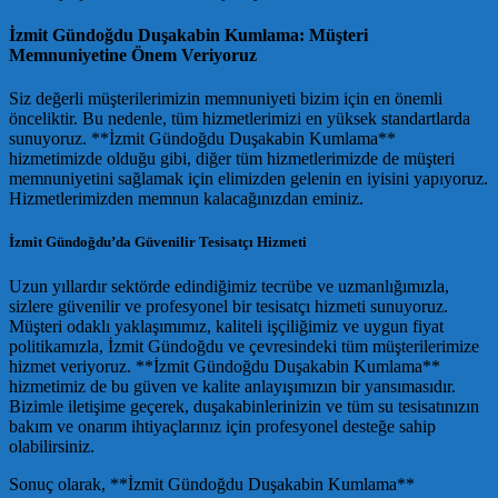
İzmit Gündoğdu Duşakabin Kumlama: Müşteri
Memnuniyetine Önem Veriyoruz
Siz değerli müşterilerimizin memnuniyeti bizim için en önemli
önceliktir. Bu nedenle, tüm hizmetlerimizi en yüksek standartlarda
sunuyoruz. **İzmit Gündoğdu Duşakabin Kumlama**
hizmetimizde olduğu gibi, diğer tüm hizmetlerimizde de müşteri
memnuniyetini sağlamak için elimizden gelenin en iyisini yapıyoruz.
Hizmetlerimizden memnun kalacağınızdan eminiz.
İzmit Gündoğdu’da Güvenilir Tesisatçı Hizmeti
Uzun yıllardır sektörde edindiğimiz tecrübe ve uzmanlığımızla,
sizlere güvenilir ve profesyonel bir tesisatçı hizmeti sunuyoruz.
Müşteri odaklı yaklaşımımız, kaliteli işçiliğimiz ve uygun fiyat
politikamızla, İzmit Gündoğdu ve çevresindeki tüm müşterilerimize
hizmet veriyoruz. **İzmit Gündoğdu Duşakabin Kumlama**
hizmetimiz de bu güven ve kalite anlayışımızın bir yansımasıdır.
Bizimle iletişime geçerek, duşakabinlerinizin ve tüm su tesisatınızın
bakım ve onarım ihtiyaçlarınız için profesyonel desteğe sahip
olabilirsiniz.
Sonuç olarak, **İzmit Gündoğdu Duşakabin Kumlama**