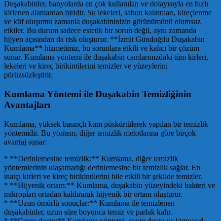
Duşakabinler, banyolarda en çok kullanılan ve dolayısıyla en hızlı
kirlenen alanlardan biridir. Su lekeleri, sabun kalıntıları, kireçlenme
ve küf oluşumu zamanla duşakabininizin görünümünü olumsuz
etkiler. Bu durum sadece estetik bir sorun değil, aynı zamanda
hijyen açısından da risk oluşturur. **İzmit Gündoğdu Duşakabin
Kumlama** hizmetimiz, bu sorunlara etkili ve kalıcı bir çözüm
sunar. Kumlama yöntemi ile duşakabin camlarınızdaki tüm kirleri,
lekeleri ve kireç birikintilerini temizler ve yüzeylerini
pürüzsüzleştirir.
Kumlama Yöntemi ile Duşakabin Temizliğinin
Avantajları
Kumlama, yüksek basınçlı kum püskürtülerek yapılan bir temizlik
yöntemidir. Bu yöntem, diğer temizlik metotlarına göre birçok
avantaj sunar:
* **Derinlemesine temizlik:** Kumlama, diğer temizlik
yöntemlerinin ulaşamadığı derinlemesine bir temizlik sağlar. En
inatçı kirleri ve kireç birikintilerini bile etkili bir şekilde temizler.
* **Hijyenik ortam:** Kumlama, duşakabin yüzeyindeki bakteri ve
mikropları ortadan kaldırarak hijyenik bir ortam oluşturur.
* **Uzun ömürlü sonuçlar:** Kumlama ile temizlenen
duşakabinler, uzun süre boyunca temiz ve parlak kalır.
* **Çevre dostu:** Kumlama yöntemi, çevre dostu ve kimyasal