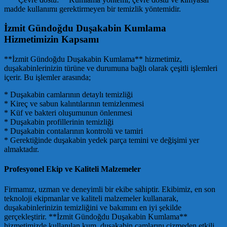
madde kullanımı gerektirmeyen bir temizlik yöntemidir.
İzmit Gündoğdu Duşakabin Kumlama
Hizmetimizin Kapsamı
**İzmit Gündoğdu Duşakabin Kumlama** hizmetimiz,
duşakabinlerinizin türüne ve durumuna bağlı olarak çeşitli işlemleri
içerir. Bu işlemler arasında;
* Duşakabin camlarının detaylı temizliği
* Kireç ve sabun kalıntılarının temizlenmesi
* Küf ve bakteri oluşumunun önlenmesi
* Duşakabin profillerinin temizliği
* Duşakabin contalarının kontrolü ve tamiri
* Gerektiğinde duşakabin yedek parça temini ve değişimi yer
almaktadır.
Profesyonel Ekip ve Kaliteli Malzemeler
Firmamız, uzman ve deneyimli bir ekibe sahiptir. Ekibimiz, en son
teknoloji ekipmanlar ve kaliteli malzemeler kullanarak,
duşakabinlerinizin temizliğini ve bakımını en iyi şekilde
gerçekleştirir. **İzmit Gündoğdu Duşakabin Kumlama**
hizmetimizde kullanılan kum, duşakabin camlarını çizmeden etkili