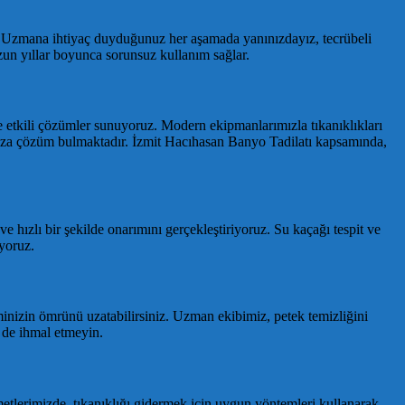
r. Uzmana ihtiyaç duyduğunuz her aşamada yanınızdayız, tecrübeli
uzun yıllar boyunca sorunsuz kullanım sağlar.
 ve etkili çözümler sunuyoruz. Modern ekipmanlarımızla tıkanıklıkları
nunuza çözüm bulmaktadır. İzmit Hacıhasan Banyo Tadilatı kapsamında,
e hızlı bir şekilde onarımını gerçekleştiriyoruz. Su kaçağı tespit ve
yoruz.
teminizin ömrünü uzatabilirsiniz. Uzman ekibimiz, petek temizliğini
i de ihmal etmeyin.
metlerimizde, tıkanıklığı gidermek için uygun yöntemleri kullanarak,