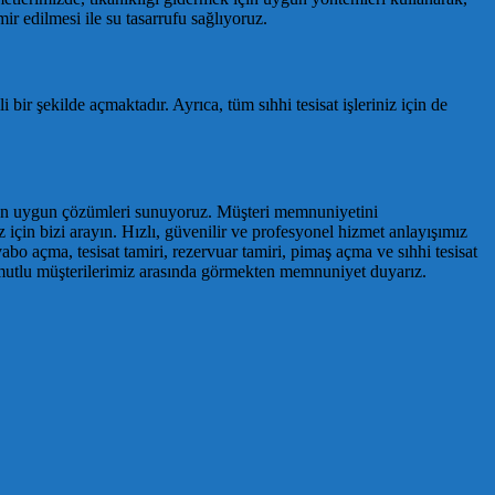
ir edilmesi ile su tasarrufu sağlıyoruz.
 bir şekilde açmaktadır. Ayrıca, tüm sıhhi tesisat işleriniz için de
una en uygun çözümleri sunuyoruz. Müşteri memnuniyetini
z için bizi arayın. Hızlı, güvenilir ve profesyonel hizmet anlayışımız
vabo açma, tesisat tamiri, rezervuar tamiri, pimaş açma ve sıhhi tesisat
e mutlu müşterilerimiz arasında görmekten memnuniyet duyarız.