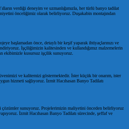
lların verdiği deneyim ve uzmanlığımızla, her türlü banyo tadilat
niyetini önceliğimiz olarak belirliyoruz. Duşakabin montajından
jeye başlamadan önce, detaylı bir keşif yaparak ihtiyaçlarınızı ve
ilendiriyoruz. İşçiliğimizin kalitesinden ve kullandığımız malzemelerin
an ekibimizle kusursuz işçilik sunuyoruz.
venimizi ve kalitemizi göstermektedir. İster küçük bir onarım, ister
 uygun hizmeti sağlıyoruz. İzmit Hacıhasan Banyo Tadilatı
teli çözümler sunuyoruz. Projelerimizin maliyetini önceden belirliyoruz
i yapıyoruz. İzmit Hacıhasan Banyo Tadilatı sürecinde, şeffaf ve