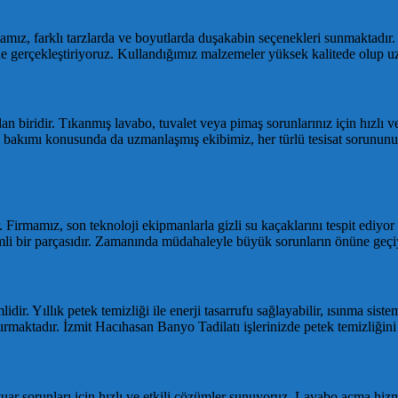
amız, farklı tarzlarda ve boyutlarda duşakabin seçenekleri sunmaktadı
ilde gerçekleştiriyoruz. Kullandığımız malzemeler yüksek kalitede olup 
dan biridir. Tıkanmış lavabo, tuvalet veya pimaş sorunlarınız için hızlı
ri ve bakımı konusunda da uzmanlaşmış ekibimiz, her türlü tesisat soru
irmamız, son teknoloji ekipmanlarla gizli su kaçaklarını tespit ediyor v
mli bir parçasıdır. Zamanında müdahaleyle büyük sorunların önüne geçi
idir. Yıllık petek temizliği ile enerji tasarrufu sağlayabilir, ısınma sis
tırmaktadır. İzmit Hacıhasan Banyo Tadilatı işlerinizde petek temizliğin
vuar sorunları için hızlı ve etkili çözümler sunuyoruz. Lavabo açma hiz