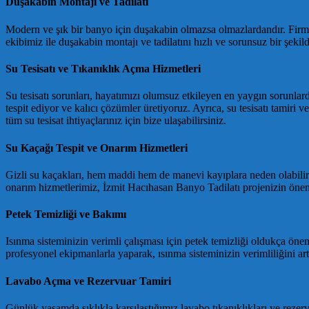
Duşakabin Montajı ve Tadilatı
Modern ve şık bir banyo için duşakabin olmazsa olmazlardandır. Firm
ekibimiz ile duşakabin montajı ve tadilatını hızlı ve sorunsuz bir şek
Su Tesisatı ve Tıkanıklık Açma Hizmetleri
Su tesisatı sorunları, hayatımızı olumsuz etkileyen en yaygın sorunlar
tespit ediyor ve kalıcı çözümler üretiyoruz. Ayrıca, su tesisatı tami
tüm su tesisat ihtiyaçlarınız için bize ulaşabilirsiniz.
Su Kaçağı Tespit ve Onarım Hizmetleri
Gizli su kaçakları, hem maddi hem de manevi kayıplara neden olabilir. F
onarım hizmetlerimiz, İzmit Hacıhasan Banyo Tadilatı projenizin öne
Petek Temizliği ve Bakımı
Isınma sisteminizin verimli çalışması için petek temizliği oldukça öneml
profesyonel ekipmanlarla yaparak, ısınma sisteminizin verimliliğini ar
Lavabo Açma ve Rezervuar Tamiri
Günlük yaşamda sıklıkla karşılaştığımız lavabo tıkanıklıkları ve rezer