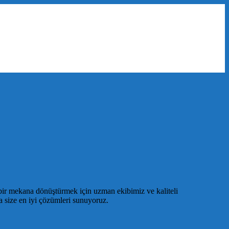
bir mekana dönüştürmek için uzman ekibimiz ve kaliteli
a size en iyi çözümleri sunuyoruz.