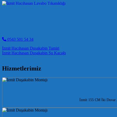
0543 501 54 34
Post navigation
İzmit Hacıhasan Duşakabin Tamiri
İzmit Hacıhasan Duşakabin Su Kaçağı
Hizmetlerimiz
İzmit 155 CM İki Duvar A