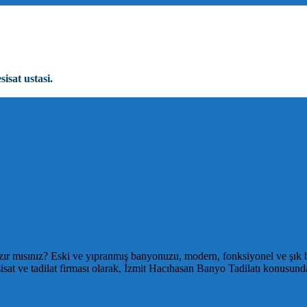
sisat ustasi.
ır mısınız? Eski ve yıpranmış banyonuzu, modern, fonksiyonel ve şık 
isat ve tadilat firması olarak, İzmit Hacıhasan Banyo Tadilatı konusund