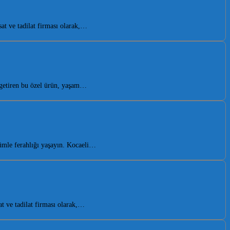
t ve tadilat firması olarak,…
 getiren bu özel ürün, yaşam…
ümle ferahlığı yaşayın. Kocaeli…
t ve tadilat firması olarak,…