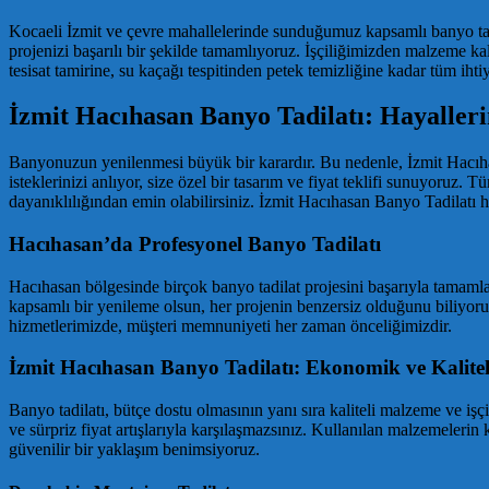
Kocaeli İzmit ve çevre mahallelerinde sunduğumuz kapsamlı banyo tadi
projenizi başarılı bir şekilde tamamlıyoruz. İşçiliğimizden malzeme 
tesisat tamirine, su kaçağı tespitinden petek temizliğine kadar tüm iht
İzmit Hacıhasan Banyo Tadilatı: Hayalle
Banyonuzun yenilenmesi büyük bir karardır. Bu nedenle, İzmit Hacıhasa
isteklerinizi anlıyor, size özel bir tasarım ve fiyat teklifi sunuyoruz.
dayanıklılığından emin olabilirsiniz. İzmit Hacıhasan Banyo Tadilatı 
Hacıhasan’da Profesyonel Banyo Tadilatı
Hacıhasan bölgesinde birçok banyo tadilat projesini başarıyla tamamlad
kapsamlı bir yenileme olsun, her projenin benzersiz olduğunu biliyor
hizmetlerimizde, müşteri memnuniyeti her zaman önceliğimizdir.
İzmit Hacıhasan Banyo Tadilatı: Ekonomik ve Kalite
Banyo tadilatı, bütçe dostu olmasının yanı sıra kaliteli malzeme ve işç
ve sürpriz fiyat artışlarıyla karşılaşmazsınız. Kullanılan malzemelerin
güvenilir bir yaklaşım benimsiyoruz.