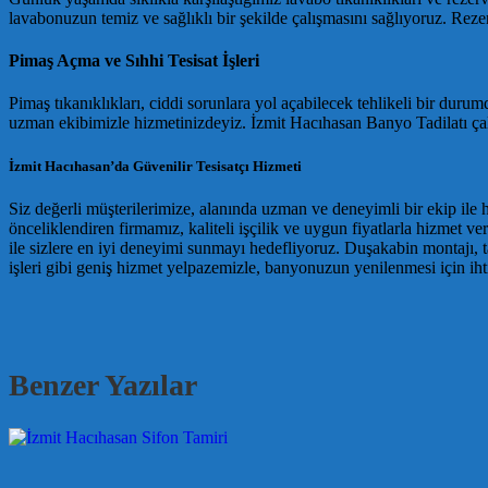
lavabonuzun temiz ve sağlıklı bir şekilde çalışmasını sağlıyoruz. Rezerv
Pimaş Açma ve Sıhhi Tesisat İşleri
Pimaş tıkanıklıkları, ciddi sorunlara yol açabilecek tehlikeli bir durumd
uzman ekibimizle hizmetinizdeyiz. İzmit Hacıhasan Banyo Tadilatı çal
İzmit Hacıhasan’da Güvenilir Tesisatçı Hizmeti
Siz değerli müşterilerimize, alanında uzman ve deneyimli bir ekip ile
önceliklendiren firmamız, kaliteli işçilik ve uygun fiyatlarla hizmet ve
ile sizlere en iyi deneyimi sunmayı hedefliyoruz. Duşakabin montajı, tad
işleri gibi geniş hizmet yelpazemizle, banyonuzun yenilenmesi için ih
Benzer Yazılar