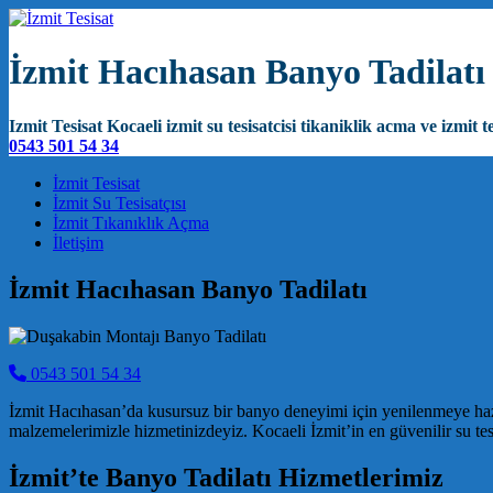
İzmit Hacıhasan Banyo Tadilatı
Izmit Tesisat Kocaeli izmit su tesisatcisi tikaniklik acma ve izmit te
0543 501 54 34
Main Navigation
İzmit Tesisat
İzmit Su Tesisatçısı
İzmit Tıkanıklık Açma
İletişim
İzmit Hacıhasan Banyo Tadilatı
0543 501 54 34
İzmit Hacıhasan’da kusursuz bir banyo deneyimi için yenilenmeye haz
malzemelerimizle hizmetinizdeyiz. Kocaeli İzmit’in en güvenilir su tes
İzmit’te Banyo Tadilatı Hizmetlerimiz