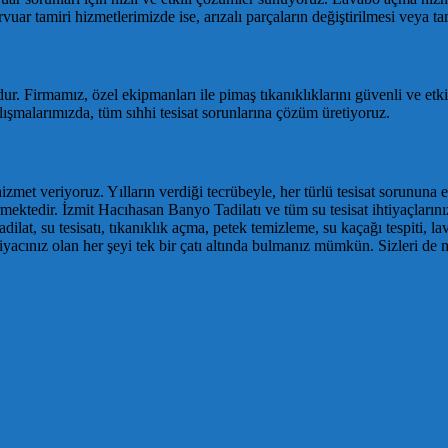
uar tamiri hizmetlerimizde ise, arızalı parçaların değiştirilmesi veya tam
ur. Firmamız, özel ekipmanları ile pimaş tıkanıklıklarını güvenli ve etkili
ışmalarımızda, tüm sıhhi tesisat sorunlarına çözüm üretiyoruz.
 hizmet veriyoruz. Yılların verdiği tecrübeyle, her türlü tesisat sorun
rmektedir. İzmit Hacıhasan Banyo Tadilatı ve tüm su tesisat ihtiyaçlarını
ilat, su tesisatı, tıkanıklık açma, petek temizleme, su kaçağı tespiti, la
tiyacınız olan her şeyi tek bir çatı altında bulmanız mümkün. Sizleri d