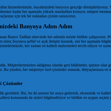
lat hizmetlerimizle, hayalinizdeki banyoyu gerçeğe dönüştürüyoruz. Yı
kalitemize kadar her aşamada yüksek standartları koruyor, müşteri memnu
iyaçlarınız için tek bir noktadan çözüm sunuyoruz.
rinizdeki Banyoya Adım Adım
n Banyo Tadilatı sürecinde her adımda sizinle birlikte çalışıyoruz. Pro
 Tüm süreç boyunca şeffaf ve açık iletişim kurarak, sizi her aşamada bilg
hizmetlerimizde, her zaman en kaliteli malzemeleri tercih ediyor ve uzm
ık. Müşterilerimizden aldığımız olumlu geri bildirimler, işimize olan gü
uz. Bu yüzden, her müşteriye özel çözümler sunarak, ihtiyaçlarınıza en
li Çözümler
ilik gerektirir. Biz, bu iki unsuru bir araya getirerek, ekonomik ve kali
 kalitesi konusunda da sizleri bilgilendiriyor ve birlikte en uygun seçim