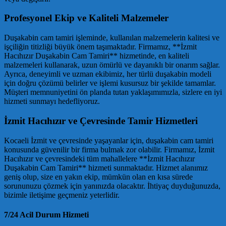
Profesyonel Ekip ve Kaliteli Malzemeler
Duşakabin cam tamiri işleminde, kullanılan malzemelerin kalitesi ve
işçiliğin titizliği büyük önem taşımaktadır. Firmamız, **İzmit
Hacıhızır Duşakabin Cam Tamiri** hizmetinde, en kaliteli
malzemeleri kullanarak, uzun ömürlü ve dayanıklı bir onarım sağlar.
Ayrıca, deneyimli ve uzman ekibimiz, her türlü duşakabin modeli
için doğru çözümü belirler ve işlemi kusursuz bir şekilde tamamlar.
Müşteri memnuniyetini ön planda tutan yaklaşımımızla, sizlere en iyi
hizmeti sunmayı hedefliyoruz.
İzmit Hacıhızır ve Çevresinde Tamir Hizmetleri
Kocaeli İzmit ve çevresinde yaşayanlar için, duşakabin cam tamiri
konusunda güvenilir bir firma bulmak zor olabilir. Firmamız, İzmit
Hacıhızır ve çevresindeki tüm mahallelere **İzmit Hacıhızır
Duşakabin Cam Tamiri** hizmeti sunmaktadır. Hizmet alanımız
geniş olup, size en yakın ekip, mümkün olan en kısa sürede
sorununuzu çözmek için yanınızda olacaktır. İhtiyaç duyduğunuzda,
bizimle iletişime geçmeniz yeterlidir.
7/24 Acil Durum Hizmeti