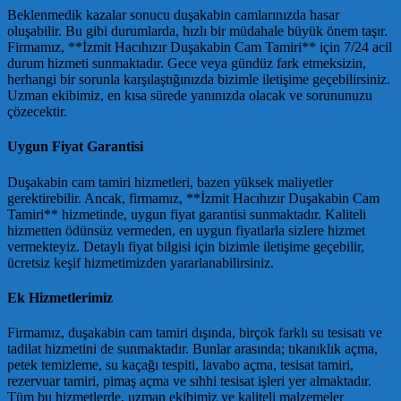
Beklenmedik kazalar sonucu duşakabin camlarınızda hasar
oluşabilir. Bu gibi durumlarda, hızlı bir müdahale büyük önem taşır.
Firmamız, **İzmit Hacıhızır Duşakabin Cam Tamiri** için 7/24 acil
durum hizmeti sunmaktadır. Gece veya gündüz fark etmeksizin,
herhangi bir sorunla karşılaştığınızda bizimle iletişime geçebilirsiniz.
Uzman ekibimiz, en kısa sürede yanınızda olacak ve sorununuzu
çözecektir.
Uygun Fiyat Garantisi
Duşakabin cam tamiri hizmetleri, bazen yüksek maliyetler
gerektirebilir. Ancak, firmamız, **İzmit Hacıhızır Duşakabin Cam
Tamiri** hizmetinde, uygun fiyat garantisi sunmaktadır. Kaliteli
hizmetten ödünsüz vermeden, en uygun fiyatlarla sizlere hizmet
vermekteyiz. Detaylı fiyat bilgisi için bizimle iletişime geçebilir,
ücretsiz keşif hizmetimizden yararlanabilirsiniz.
Ek Hizmetlerimiz
Firmamız, duşakabin cam tamiri dışında, birçok farklı su tesisatı ve
tadilat hizmetini de sunmaktadır. Bunlar arasında; tıkanıklık açma,
petek temizleme, su kaçağı tespiti, lavabo açma, tesisat tamiri,
rezervuar tamiri, pimaş açma ve sıhhi tesisat işleri yer almaktadır.
Tüm bu hizmetlerde, uzman ekibimiz ve kaliteli malzemeler