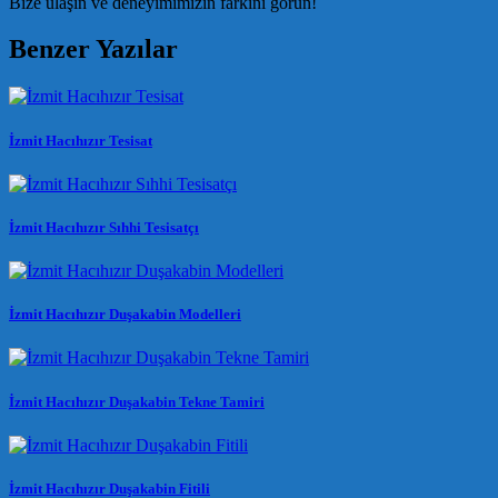
Bize ulaşın ve deneyimimizin farkını görün!
Benzer Yazılar
İzmit Hacıhızır Tesisat
İzmit Hacıhızır Sıhhi Tesisatçı
İzmit Hacıhızır Duşakabin Modelleri
İzmit Hacıhızır Duşakabin Tekne Tamiri
İzmit Hacıhızır Duşakabin Fitili