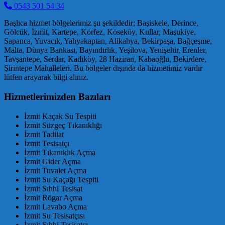
0543 501 54 34
Başlıca hizmet bölgelerimiz şu şekildedir; Başiskele, Derince,
Gölcük, İzmit, Kartepe, Körfez, Köseköy, Kullar, Maşukiye,
Sapanca, Yuvacık, Yahyakaptan, Alikahya, Bekirpaşa, Bağçeşme,
Malta, Dünya Bankası, Bayındırlık, Yeşilova, Yenişehir, Erenler,
Tavşantepe, Serdar, Kadıköy, 28 Haziran, Kabaoğlu, Bekirdere,
Şirintepe Mahalleleri. Bu bölgeler dışında da hizmetimiz vardır
lütfen arayarak bilgi alınız.
Hizmetlerimizden Bazıları
İzmit Kaçak Su Tespiti
İzmit Süzgeç Tıkanıklığı
İzmit Tadilat
İzmit Tesisatçı
İzmit Tıkanıklık Açma
İzmit Gider Açma
İzmit Tuvalet Açma
İzmit Su Kaçağı Tespiti
İzmit Sıhhi Tesisat
İzmit Rögar Açma
İzmit Lavabo Açma
İzmit Su Tesisatçısı
İzmit Sıhhi Tesisatçı