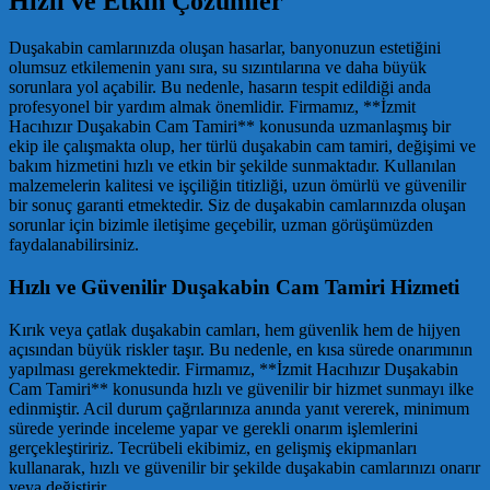
Hızlı ve Etkin Çözümler
Duşakabin camlarınızda oluşan hasarlar, banyonuzun estetiğini
olumsuz etkilemenin yanı sıra, su sızıntılarına ve daha büyük
sorunlara yol açabilir. Bu nedenle, hasarın tespit edildiği anda
profesyonel bir yardım almak önemlidir. Firmamız, **İzmit
Hacıhızır Duşakabin Cam Tamiri** konusunda uzmanlaşmış bir
ekip ile çalışmakta olup, her türlü duşakabin cam tamiri, değişimi ve
bakım hizmetini hızlı ve etkin bir şekilde sunmaktadır. Kullanılan
malzemelerin kalitesi ve işçiliğin titizliği, uzun ömürlü ve güvenilir
bir sonuç garanti etmektedir. Siz de duşakabin camlarınızda oluşan
sorunlar için bizimle iletişime geçebilir, uzman görüşümüzden
faydalanabilirsiniz.
Hızlı ve Güvenilir Duşakabin Cam Tamiri Hizmeti
Kırık veya çatlak duşakabin camları, hem güvenlik hem de hijyen
açısından büyük riskler taşır. Bu nedenle, en kısa sürede onarımının
yapılması gerekmektedir. Firmamız, **İzmit Hacıhızır Duşakabin
Cam Tamiri** konusunda hızlı ve güvenilir bir hizmet sunmayı ilke
edinmiştir. Acil durum çağrılarınıza anında yanıt vererek, minimum
sürede yerinde inceleme yapar ve gerekli onarım işlemlerini
gerçekleştiririz. Tecrübeli ekibimiz, en gelişmiş ekipmanları
kullanarak, hızlı ve güvenilir bir şekilde duşakabin camlarınızı onarır
veya değiştirir.