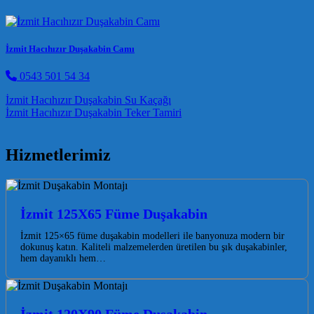
İzmit Hacıhızır Duşakabin Camı
0543 501 54 34
Post navigation
İzmit Hacıhızır Duşakabin Su Kaçağı
İzmit Hacıhızır Duşakabin Teker Tamiri
Hizmetlerimiz
İzmit 125X65 Füme Duşakabin
İzmit 125×65 füme duşakabin modelleri ile banyonuza modern bir
dokunuş katın. Kaliteli malzemelerden üretilen bu şık duşakabinler,
hem dayanıklı hem…