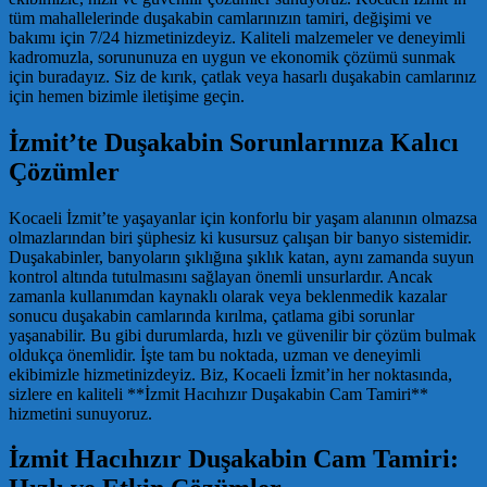
tüm mahallelerinde duşakabin camlarınızın tamiri, değişimi ve
bakımı için 7/24 hizmetinizdeyiz. Kaliteli malzemeler ve deneyimli
kadromuzla, sorununuza en uygun ve ekonomik çözümü sunmak
için buradayız. Siz de kırık, çatlak veya hasarlı duşakabin camlarınız
için hemen bizimle iletişime geçin.
İzmit’te Duşakabin Sorunlarınıza Kalıcı
Çözümler
Kocaeli İzmit’te yaşayanlar için konforlu bir yaşam alanının olmazsa
olmazlarından biri şüphesiz ki kusursuz çalışan bir banyo sistemidir.
Duşakabinler, banyoların şıklığına şıklık katan, aynı zamanda suyun
kontrol altında tutulmasını sağlayan önemli unsurlardır. Ancak
zamanla kullanımdan kaynaklı olarak veya beklenmedik kazalar
sonucu duşakabin camlarında kırılma, çatlama gibi sorunlar
yaşanabilir. Bu gibi durumlarda, hızlı ve güvenilir bir çözüm bulmak
oldukça önemlidir. İşte tam bu noktada, uzman ve deneyimli
ekibimizle hizmetinizdeyiz. Biz, Kocaeli İzmit’in her noktasında,
sizlere en kaliteli **İzmit Hacıhızır Duşakabin Cam Tamiri**
hizmetini sunuyoruz.
İzmit Hacıhızır Duşakabin Cam Tamiri: