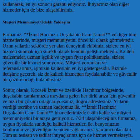
kullanarak, en iyi sonucu garanti ediyoruz. İhtiyacınız olan diğer
hizmetler için de bize ulaşabilirsiniz.
Müşteri Memnuniyet Odaklı Yaklaşım
Firmamız, **İzmit Hacıhızır Duşakabin Cam Tamiri** ve diğer tüm
hizmetlerinde, müşteri memnuniyetini öncelikli olarak görmektedir.
Uzun yıllardır sektörde yer alan deneyimli ekibimiz, sizlere en iyi
hizmeti sunmak için sürekli olarak kendini geliştirmektedir. Kaliteli
malzemeler, uzman işçilik ve uygun fiyat politikamızla, sizlere
güvenilir bir hizmet sunuyoruz. Müşteri yorumları ve
referanslarımız, işimizin kalitesinin en iyi göstergesidir. Bizimle
iletişime geçerek, siz de kaliteli hizmetten faydalanabilir ve güvenilir
bir çözüm ortağı bulabilirsiniz.
Sonuç olarak, Kocaeli İzmit ve özellikle Hacıhızır bölgesinde,
duşakabin camlarınızda meydana gelen her türlü arıza için güvenilir
ve hızlı bir çözüm ortağı arıyorsanız, doğru adrestesiniz. Yılların
verdiği tecrübe ve uzman kadromuz ile, **İzmit Hacıhızır
Duşakabin Cam Tamiri** hizmetlerimizde üstün kalite ve müşteri
memnuniyetini bir araya getiriyoruz. 7/24 ulaşabileceğiniz firmamız,
uygun fiyatlarla sunduğu kaliteli hizmetleri ile, banyonuzun
konforunu ve güvenliğini yeniden sağlamanıza yardımcı olacaktır.
Tüm su tesisatı ve tadilat ihtiyaçlarınız için de hizmet vermekteyiz.