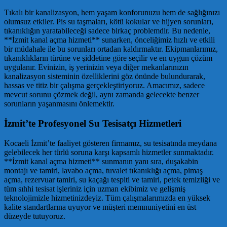
Tıkalı bir kanalizasyon, hem yaşam konforunuzu hem de sağlığınızı
olumsuz etkiler. Pis su taşmaları, kötü kokular ve hijyen sorunları,
tıkanıklığın yaratabileceği sadece birkaç problemdir. Bu nedenle,
**İzmit kanal açma hizmeti** sunarken, önceliğimiz hızlı ve etkili
bir müdahale ile bu sorunları ortadan kaldırmaktır. Ekipmanlarımız,
tıkanıklıkların türüne ve şiddetine göre seçilir ve en uygun çözüm
uygulanır. Evinizin, iş yerinizin veya diğer mekanlarınızın
kanalizasyon sisteminin özelliklerini göz önünde bulundurarak,
hassas ve titiz bir çalışma gerçekleştiriyoruz. Amacımız, sadece
mevcut sorunu çözmek değil, aynı zamanda gelecekte benzer
sorunların yaşanmasını önlemektir.
İzmit’te Profesyonel Su Tesisatçı Hizmetleri
Kocaeli İzmit’te faaliyet gösteren firmamız, su tesisatında meydana
gelebilecek her türlü soruna karşı kapsamlı hizmetler sunmaktadır.
**İzmit kanal açma hizmeti** sunmanın yanı sıra, duşakabin
montajı ve tamiri, lavabo açma, tuvalet tıkanıklığı açma, pimaş
açma, rezervuar tamiri, su kaçağı tespiti ve tamiri, petek temizliği ve
tüm sıhhi tesisat işleriniz için uzman ekibimiz ve gelişmiş
teknolojimizle hizmetinizdeyiz. Tüm çalışmalarımızda en yüksek
kalite standartlarına uyuyor ve müşteri memnuniyetini en üst
düzeyde tutuyoruz.