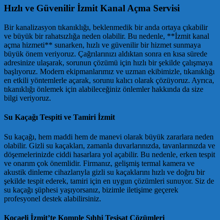
Hızlı ve Güvenilir İzmit Kanal Açma Servisi
Bir kanalizasyon tıkanıklığı, beklenmedik bir anda ortaya çıkabilir
ve büyük bir rahatsızlığa neden olabilir. Bu nedenle, **İzmit kanal
açma hizmeti** sunarken, hızlı ve güvenilir bir hizmet sunmaya
büyük önem veriyoruz. Çağrılarınızı aldıktan sonra en kısa sürede
adresinize ulaşarak, sorunun çözümü için hızlı bir şekilde çalışmaya
başlıyoruz. Modern ekipmanlarımız ve uzman ekibimizle, tıkanıklığı
en etkili yöntemlerle açarak, sorunu kalıcı olarak çözüyoruz. Ayrıca,
tıkanıklığı önlemek için alabileceğiniz önlemler hakkında da size
bilgi veriyoruz.
Su Kaçağı Tespiti ve Tamiri İzmit
Su kaçağı, hem maddi hem de manevi olarak büyük zararlara neden
olabilir. Gizli su kaçakları, zamanla duvarlarınızda, tavanlarınızda ve
döşemelerinizde ciddi hasarlara yol açabilir. Bu nedenle, erken tespit
ve onarım çok önemlidir. Firmanız, gelişmiş termal kamera ve
akustik dinleme cihazlarıyla gizli su kaçaklarını hızlı ve doğru bir
şekilde tespit ederek, tamiri için en uygun çözümleri sunuyor. Siz de
su kaçağı şüphesi yaşıyorsanız, bizimle iletişime geçerek
profesyonel destek alabilirsiniz.
Kocaeli İzmit’te Komple Sıhhi Tesisat Çözümleri