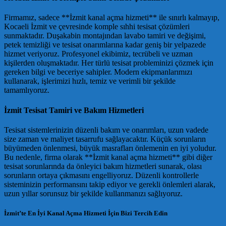
Firmamız, sadece **İzmit kanal açma hizmeti** ile sınırlı kalmayıp,
Kocaeli İzmit ve çevresinde komple sıhhi tesisat çözümleri
sunmaktadır. Duşakabin montajından lavabo tamiri ve değişimi,
petek temizliği ve tesisat onarımlarına kadar geniş bir yelpazede
hizmet veriyoruz. Profesyonel ekibimiz, tecrübeli ve uzman
kişilerden oluşmaktadır. Her türlü tesisat probleminizi çözmek için
gereken bilgi ve beceriye sahipler. Modern ekipmanlarımızı
kullanarak, işlerimizi hızlı, temiz ve verimli bir şekilde
tamamlıyoruz.
İzmit Tesisat Tamiri ve Bakım Hizmetleri
Tesisat sistemlerinizin düzenli bakım ve onarımları, uzun vadede
size zaman ve maliyet tasarrufu sağlayacaktır. Küçük sorunların
büyümeden önlenmesi, büyük masrafları önlemenin en iyi yoludur.
Bu nedenle, firma olarak **İzmit kanal açma hizmeti** gibi diğer
tesisat sorunlarında da önleyici bakım hizmetleri sunarak, olası
sorunların ortaya çıkmasını engelliyoruz. Düzenli kontrollerle
sisteminizin performansını takip ediyor ve gerekli önlemleri alarak,
uzun yıllar sorunsuz bir şekilde kullanmanızı sağlıyoruz.
İzmit’te En İyi Kanal Açma Hizmeti İçin Bizi Tercih Edin