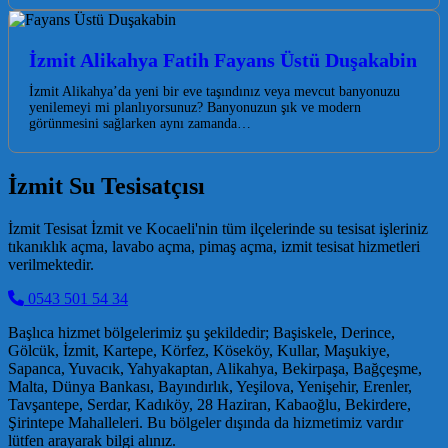
İzmit Alikahya Fatih Fayans Üstü Duşakabin
İzmit Alikahya’da yeni bir eve taşındınız veya mevcut banyonuzu
yenilemeyi mi planlıyorsunuz? Banyonuzun şık ve modern
görünmesini sağlarken aynı zamanda…
İzmit Su Tesisatçısı
İzmit Tesisat İzmit ve Kocaeli'nin tüm ilçelerinde su tesisat işleriniz
tıkanıklık açma, lavabo açma, pimaş açma, izmit tesisat hizmetleri
verilmektedir.
0543 501 54 34
Başlıca hizmet bölgelerimiz şu şekildedir; Başiskele, Derince,
Gölcük, İzmit, Kartepe, Körfez, Köseköy, Kullar, Maşukiye,
Sapanca, Yuvacık, Yahyakaptan, Alikahya, Bekirpaşa, Bağçeşme,
Malta, Dünya Bankası, Bayındırlık, Yeşilova, Yenişehir, Erenler,
Tavşantepe, Serdar, Kadıköy, 28 Haziran, Kabaoğlu, Bekirdere,
Şirintepe Mahalleleri. Bu bölgeler dışında da hizmetimiz vardır
lütfen arayarak bilgi alınız.