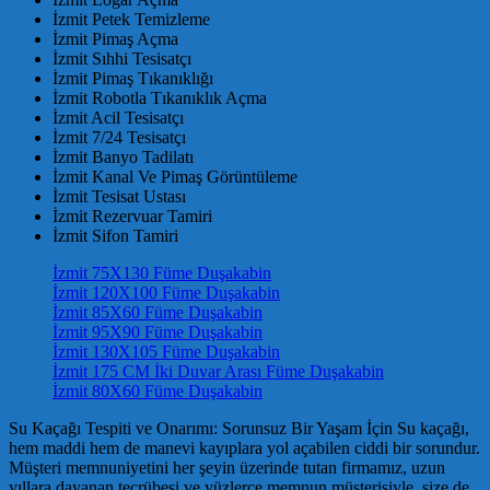
İzmit Petek Temizleme
İzmit Pimaş Açma
İzmit Sıhhi Tesisatçı
İzmit Pimaş Tıkanıklığı
İzmit Robotla Tıkanıklık Açma
İzmit Acil Tesisatçı
İzmit 7/24 Tesisatçı
İzmit Banyo Tadilatı
İzmit Kanal Ve Pimaş Görüntüleme
İzmit Tesisat Ustası
İzmit Rezervuar Tamiri
İzmit Sifon Tamiri
İzmit 75X130 Füme Duşakabin
İzmit 120X100 Füme Duşakabin
İzmit 85X60 Füme Duşakabin
İzmit 95X90 Füme Duşakabin
İzmit 130X105 Füme Duşakabin
İzmit 175 CM İki Duvar Arası Füme Duşakabin
İzmit 80X60 Füme Duşakabin
Su Kaçağı Tespiti ve Onarımı: Sorunsuz Bir Yaşam İçin Su kaçağı,
hem maddi hem de manevi kayıplara yol açabilen ciddi bir sorundur.
Müşteri memnuniyetini her şeyin üzerinde tutan firmamız, uzun
yıllara dayanan tecrübesi ve yüzlerce memnun müşterisiyle, size de