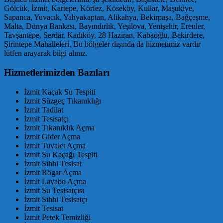
Gölcük, İzmit, Kartepe, Körfez, Köseköy, Kullar, Maşukiye,
Sapanca, Yuvacık, Yahyakaptan, Alikahya, Bekirpaşa, Bağçeşme,
Malta, Dünya Bankası, Bayındırlık, Yeşilova, Yenişehir, Erenler,
Tavşantepe, Serdar, Kadıköy, 28 Haziran, Kabaoğlu, Bekirdere,
Şirintepe Mahalleleri. Bu bölgeler dışında da hizmetimiz vardır
lütfen arayarak bilgi alınız.
Hizmetlerimizden Bazıları
İzmit Kaçak Su Tespiti
İzmit Süzgeç Tıkanıklığı
İzmit Tadilat
İzmit Tesisatçı
İzmit Tıkanıklık Açma
İzmit Gider Açma
İzmit Tuvalet Açma
İzmit Su Kaçağı Tespiti
İzmit Sıhhi Tesisat
İzmit Rögar Açma
İzmit Lavabo Açma
İzmit Su Tesisatçısı
İzmit Sıhhi Tesisatçı
İzmit Tesisat
İzmit Petek Temizliği