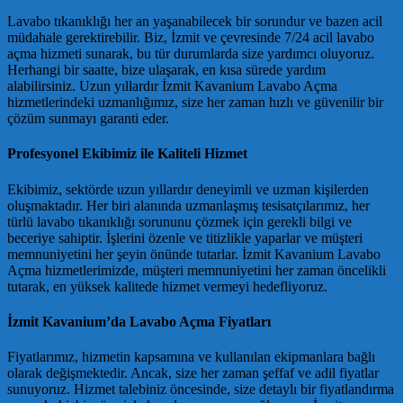
Lavabo tıkanıklığı her an yaşanabilecek bir sorundur ve bazen acil
müdahale gerektirebilir. Biz, İzmit ve çevresinde 7/24 acil lavabo
açma hizmeti sunarak, bu tür durumlarda size yardımcı oluyoruz.
Herhangi bir saatte, bize ulaşarak, en kısa sürede yardım
alabilirsiniz. Uzun yıllardır İzmit Kavanium Lavabo Açma
hizmetlerindeki uzmanlığımız, size her zaman hızlı ve güvenilir bir
çözüm sunmayı garanti eder.
Profesyonel Ekibimiz ile Kaliteli Hizmet
Ekibimiz, sektörde uzun yıllardır deneyimli ve uzman kişilerden
oluşmaktadır. Her biri alanında uzmanlaşmış tesisatçılarımız, her
türlü lavabo tıkanıklığı sorununu çözmek için gerekli bilgi ve
beceriye sahiptir. İşlerini özenle ve titizlikle yaparlar ve müşteri
memnuniyetini her şeyin önünde tutarlar. İzmit Kavanium Lavabo
Açma hizmetlerimizde, müşteri memnuniyetini her zaman öncelikli
tutarak, en yüksek kalitede hizmet vermeyi hedefliyoruz.
İzmit Kavanium’da Lavabo Açma Fiyatları
Fiyatlarımız, hizmetin kapsamına ve kullanılan ekipmanlara bağlı
olarak değişmektedir. Ancak, size her zaman şeffaf ve adil fiyatlar
sunuyoruz. Hizmet talebiniz öncesinde, size detaylı bir fiyatlandırma