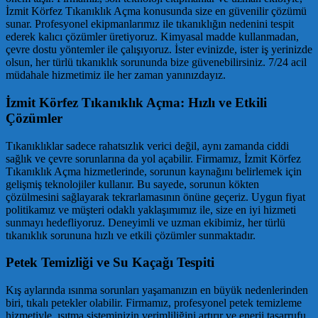
İzmit Körfez Tıkanıklık Açma konusunda size en güvenilir çözümü
sunar. Profesyonel ekipmanlarımız ile tıkanıklığın nedenini tespit
ederek kalıcı çözümler üretiyoruz. Kimyasal madde kullanmadan,
çevre dostu yöntemler ile çalışıyoruz. İster evinizde, ister iş yerinizde
olsun, her türlü tıkanıklık sorununda bize güvenebilirsiniz. 7/24 acil
müdahale hizmetimiz ile her zaman yanınızdayız.
İzmit Körfez Tıkanıklık Açma: Hızlı ve Etkili
Çözümler
Tıkanıklıklar sadece rahatsızlık verici değil, aynı zamanda ciddi
sağlık ve çevre sorunlarına da yol açabilir. Firmamız, İzmit Körfez
Tıkanıklık Açma hizmetlerinde, sorunun kaynağını belirlemek için
gelişmiş teknolojiler kullanır. Bu sayede, sorunun kökten
çözülmesini sağlayarak tekrarlamasının önüne geçeriz. Uygun fiyat
politikamız ve müşteri odaklı yaklaşımımız ile, size en iyi hizmeti
sunmayı hedefliyoruz. Deneyimli ve uzman ekibimiz, her türlü
tıkanıklık sorununa hızlı ve etkili çözümler sunmaktadır.
Petek Temizliği ve Su Kaçağı Tespiti
Kış aylarında ısınma sorunları yaşamanızın en büyük nedenlerinden
biri, tıkalı petekler olabilir. Firmamız, profesyonel petek temizleme
hizmetiyle, ısıtma sisteminizin verimliliğini artırır ve enerji tasarrufu