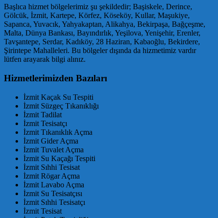
Başlıca hizmet bölgelerimiz şu şekildedir; Başiskele, Derince,
Gölcük, İzmit, Kartepe, Körfez, Köseköy, Kullar, Maşukiye,
Sapanca, Yuvacık, Yahyakaptan, Alikahya, Bekirpaşa, Bağçeşme,
Malta, Dünya Bankası, Bayındırlık, Yeşilova, Yenişehir, Erenler,
Tavşantepe, Serdar, Kadıköy, 28 Haziran, Kabaoğlu, Bekirdere,
Şirintepe Mahalleleri. Bu bölgeler dışında da hizmetimiz vardır
lütfen arayarak bilgi alınız.
Hizmetlerimizden Bazıları
İzmit Kaçak Su Tespiti
İzmit Süzgeç Tıkanıklığı
İzmit Tadilat
İzmit Tesisatçı
İzmit Tıkanıklık Açma
İzmit Gider Açma
İzmit Tuvalet Açma
İzmit Su Kaçağı Tespiti
İzmit Sıhhi Tesisat
İzmit Rögar Açma
İzmit Lavabo Açma
İzmit Su Tesisatçısı
İzmit Sıhhi Tesisatçı
İzmit Tesisat