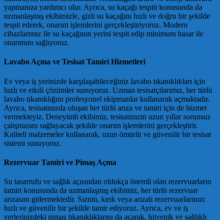
yapmanıza yardımcı olur. Ayrıca, su kaçağı tespiti konusunda da
uzmanlaşmış ekibimizle, gizli su kaçağını hızlı ve doğru bir şekilde
tespit ederek, onarım işlemlerini gerçekleştiriyoruz. Modern
cihazlarımız ile su kaçağının yerini tespit edip minimum hasar ile
onarımını sağlıyoruz.
Lavabo Açma ve Tesisat Tamiri Hizmetleri
Ev veya iş yerinizde karşılaşabileceğiniz lavabo tıkanıklıkları için
hızlı ve etkili çözümler sunuyoruz. Uzman tesisatçılarımız, her türlü
lavabo tıkanıklığını profesyonel ekipmanlar kullanarak açmaktadır.
Ayrıca, tesisatınızda oluşan her türlü arıza ve tamiri için de hizmet
vermekteyiz. Deneyimli ekibimiz, tesisatınızın uzun yıllar sorunsuz
çalışmasını sağlayacak şekilde onarım işlemlerini gerçekleştirir.
Kaliteli malzemeler kullanarak, uzun ömürlü ve güvenilir bir tesisat
sistemi sunuyoruz.
Rezervuar Tamiri ve Pimaş Açma
Su tasarrufu ve sağlık açısından oldukça önemli olan rezervuarların
tamiri konusunda da uzmanlaşmış ekibimiz, her türlü rezervuar
arızasını gidermektedir. Sızıntı, kırık veya arızalı rezervuarlarınızı
hızlı ve güvenilir bir şekilde tamir ediyoruz. Ayrıca, ev ve iş
yerlerinizdeki pimaş tıkanıklıklarını da açarak, hijyenik ve sağlıklı