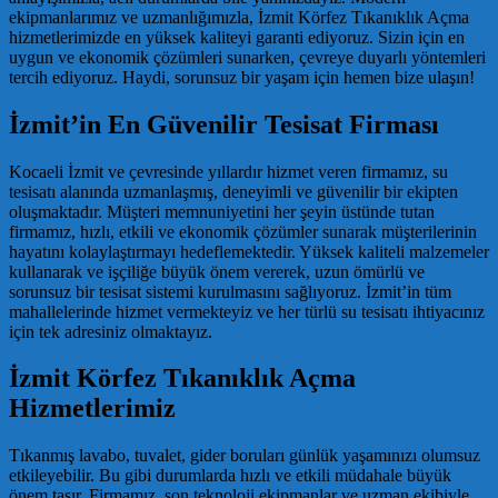
ekipmanlarımız ve uzmanlığımızla, İzmit Körfez Tıkanıklık Açma
hizmetlerimizde en yüksek kaliteyi garanti ediyoruz. Sizin için en
uygun ve ekonomik çözümleri sunarken, çevreye duyarlı yöntemleri
tercih ediyoruz. Haydi, sorunsuz bir yaşam için hemen bize ulaşın!
İzmit’in En Güvenilir Tesisat Firması
Kocaeli İzmit ve çevresinde yıllardır hizmet veren firmamız, su
tesisatı alanında uzmanlaşmış, deneyimli ve güvenilir bir ekipten
oluşmaktadır. Müşteri memnuniyetini her şeyin üstünde tutan
firmamız, hızlı, etkili ve ekonomik çözümler sunarak müşterilerinin
hayatını kolaylaştırmayı hedeflemektedir. Yüksek kaliteli malzemeler
kullanarak ve işçiliğe büyük önem vererek, uzun ömürlü ve
sorunsuz bir tesisat sistemi kurulmasını sağlıyoruz. İzmit’in tüm
mahallelerinde hizmet vermekteyiz ve her türlü su tesisatı ihtiyacınız
için tek adresiniz olmaktayız.
İzmit Körfez Tıkanıklık Açma
Hizmetlerimiz
Tıkanmış lavabo, tuvalet, gider boruları günlük yaşamınızı olumsuz
etkileyebilir. Bu gibi durumlarda hızlı ve etkili müdahale büyük
önem taşır. Firmamız, son teknoloji ekipmanlar ve uzman ekibiyle,