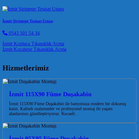
İzmit Şirintepe Tesisat Ustası
0543 501 54 34
Post navigation
İzmit Kozluca Tıkanıklık Açma
İzmit Kocatepe Tıkanıklık Açma
Hizmetlerimiz
İzmit 115X90 Füme Duşakabin
İzmit 115X90 Füme Duşakabin ile banyonuza modern bir dokunuş
katın. Kaliteli malzemeler ve profesyonel montaj ile yaşam
alanlarınızı güzelleştiriyoruz. Kocaeli…
İzmit 95X95 Füme Duşakabin