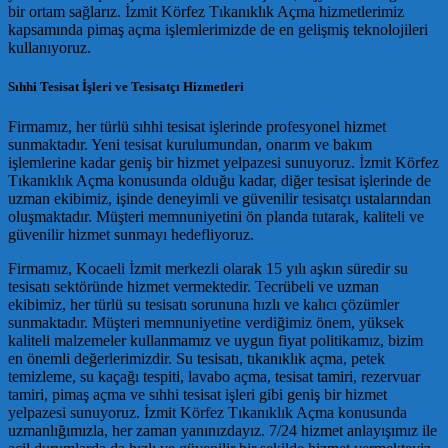
bir ortam sağlarız. İzmit Körfez Tıkanıklık Açma hizmetlerimiz
kapsamında pimaş açma işlemlerimizde de en gelişmiş teknolojileri
kullanıyoruz.
Sıhhi Tesisat İşleri ve Tesisatçı Hizmetleri
Firmamız, her türlü sıhhi tesisat işlerinde profesyonel hizmet
sunmaktadır. Yeni tesisat kurulumundan, onarım ve bakım
işlemlerine kadar geniş bir hizmet yelpazesi sunuyoruz. İzmit Körfez
Tıkanıklık Açma konusunda olduğu kadar, diğer tesisat işlerinde de
uzman ekibimiz, işinde deneyimli ve güvenilir tesisatçı ustalarından
oluşmaktadır. Müşteri memnuniyetini ön planda tutarak, kaliteli ve
güvenilir hizmet sunmayı hedefliyoruz.
Firmamız, Kocaeli İzmit merkezli olarak 15 yılı aşkın süredir su
tesisatı sektöründe hizmet vermektedir. Tecrübeli ve uzman
ekibimiz, her türlü su tesisatı sorununa hızlı ve kalıcı çözümler
sunmaktadır. Müşteri memnuniyetine verdiğimiz önem, yüksek
kaliteli malzemeler kullanmamız ve uygun fiyat politikamız, bizim
en önemli değerlerimizdir. Su tesisatı, tıkanıklık açma, petek
temizleme, su kaçağı tespiti, lavabo açma, tesisat tamiri, rezervuar
tamiri, pimaş açma ve sıhhi tesisat işleri gibi geniş bir hizmet
yelpazesi sunuyoruz. İzmit Körfez Tıkanıklık Açma konusunda
uzmanlığımızla, her zaman yanınızdayız. 7/24 hizmet anlayışımız ile