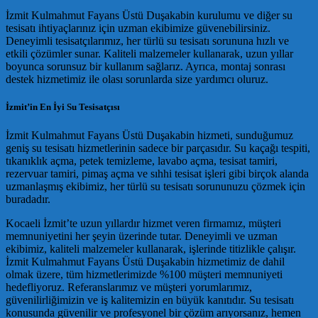
İzmit Kulmahmut Fayans Üstü Duşakabin kurulumu ve diğer su
tesisatı ihtiyaçlarınız için uzman ekibimize güvenebilirsiniz.
Deneyimli tesisatçılarımız, her türlü su tesisatı sorununa hızlı ve
etkili çözümler sunar. Kaliteli malzemeler kullanarak, uzun yıllar
boyunca sorunsuz bir kullanım sağlarız. Ayrıca, montaj sonrası
destek hizmetimiz ile olası sorunlarda size yardımcı oluruz.
İzmit’in En İyi Su Tesisatçısı
İzmit Kulmahmut Fayans Üstü Duşakabin hizmeti, sunduğumuz
geniş su tesisatı hizmetlerinin sadece bir parçasıdır. Su kaçağı tespiti,
tıkanıklık açma, petek temizleme, lavabo açma, tesisat tamiri,
rezervuar tamiri, pimaş açma ve sıhhi tesisat işleri gibi birçok alanda
uzmanlaşmış ekibimiz, her türlü su tesisatı sorununuzu çözmek için
buradadır.
Kocaeli İzmit’te uzun yıllardır hizmet veren firmamız, müşteri
memnuniyetini her şeyin üzerinde tutar. Deneyimli ve uzman
ekibimiz, kaliteli malzemeler kullanarak, işlerinde titizlikle çalışır.
İzmit Kulmahmut Fayans Üstü Duşakabin hizmetimiz de dahil
olmak üzere, tüm hizmetlerimizde %100 müşteri memnuniyeti
hedefliyoruz. Referanslarımız ve müşteri yorumlarımız,
güvenilirliğimizin ve iş kalitemizin en büyük kanıtıdır. Su tesisatı
konusunda güvenilir ve profesyonel bir çözüm arıyorsanız, hemen