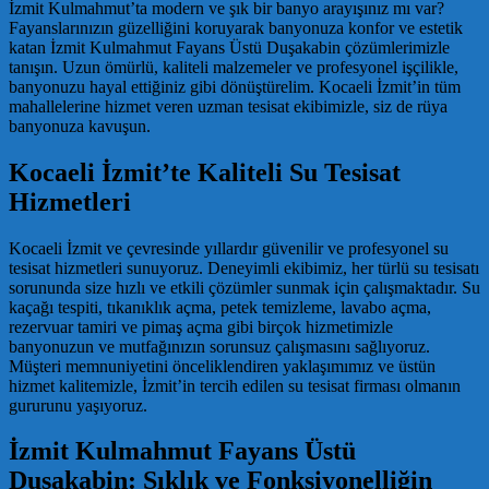
İzmit Kulmahmut’ta modern ve şık bir banyo arayışınız mı var?
Fayanslarınızın güzelliğini koruyarak banyonuza konfor ve estetik
katan İzmit Kulmahmut Fayans Üstü Duşakabin çözümlerimizle
tanışın. Uzun ömürlü, kaliteli malzemeler ve profesyonel işçilikle,
banyonuzu hayal ettiğiniz gibi dönüştürelim. Kocaeli İzmit’in tüm
mahallelerine hizmet veren uzman tesisat ekibimizle, siz de rüya
banyonuza kavuşun.
Kocaeli İzmit’te Kaliteli Su Tesisat
Hizmetleri
Kocaeli İzmit ve çevresinde yıllardır güvenilir ve profesyonel su
tesisat hizmetleri sunuyoruz. Deneyimli ekibimiz, her türlü su tesisatı
sorununda size hızlı ve etkili çözümler sunmak için çalışmaktadır. Su
kaçağı tespiti, tıkanıklık açma, petek temizleme, lavabo açma,
rezervuar tamiri ve pimaş açma gibi birçok hizmetimizle
banyonuzun ve mutfağınızın sorunsuz çalışmasını sağlıyoruz.
Müşteri memnuniyetini önceliklendiren yaklaşımımız ve üstün
hizmet kalitemizle, İzmit’in tercih edilen su tesisat firması olmanın
gururunu yaşıyoruz.
İzmit Kulmahmut Fayans Üstü
Duşakabin: Şıklık ve Fonksiyonelliğin