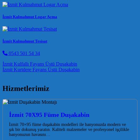
İzmit Kulmahmut Logar Açma
İzmit Kulmahmut Tesisat
0543 501 54 34
Post navigation
İzmit Kulfallı Fayans Üstü Duşakabin
İzmit Kurtdere Fayans Üstü Duşakabin
Hizmetlerimiz
İzmit 70X95 Füme Duşakabin
İzmit 70×95 füme duşakabin modelleri ile banyonuzda modern ve
şık bir dokunuş yaratın. Kaliteli malzemeler ve profesyonel işçilikle
banyonuzun havasını…