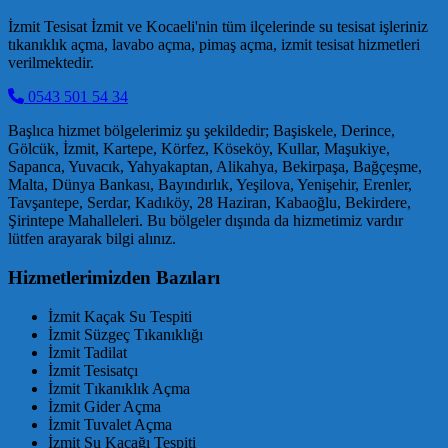
İzmit Tesisat İzmit ve Kocaeli'nin tüm ilçelerinde su tesisat işleriniz
tıkanıklık açma, lavabo açma, pimaş açma, izmit tesisat hizmetleri
verilmektedir.
0543 501 54 34
Başlıca hizmet bölgelerimiz şu şekildedir; Başiskele, Derince,
Gölcük, İzmit, Kartepe, Körfez, Köseköy, Kullar, Maşukiye,
Sapanca, Yuvacık, Yahyakaptan, Alikahya, Bekirpaşa, Bağçeşme,
Malta, Dünya Bankası, Bayındırlık, Yeşilova, Yenişehir, Erenler,
Tavşantepe, Serdar, Kadıköy, 28 Haziran, Kabaoğlu, Bekirdere,
Şirintepe Mahalleleri. Bu bölgeler dışında da hizmetimiz vardır
lütfen arayarak bilgi alınız.
Hizmetlerimizden Bazıları
İzmit Kaçak Su Tespiti
İzmit Süzgeç Tıkanıklığı
İzmit Tadilat
İzmit Tesisatçı
İzmit Tıkanıklık Açma
İzmit Gider Açma
İzmit Tuvalet Açma
İzmit Su Kaçağı Tespiti