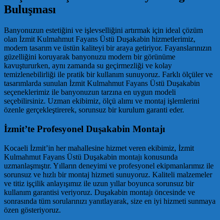
Buluşması
Banyonuzun estetiğini ve işlevselliğini artırmak için ideal çözüm
olan İzmit Kulmahmut Fayans Üstü Duşakabin hizmetlerimiz,
modern tasarım ve üstün kaliteyi bir araya getiriyor. Fayanslarınızın
güzelliğini koruyarak banyonuzu modern bir görünüme
kavuştururken, aynı zamanda su geçirmezliği ve kolay
temizlenebilirliği ile pratik bir kullanım sunuyoruz. Farklı ölçüler ve
tasarımlarda sunulan İzmit Kulmahmut Fayans Üstü Duşakabin
seçeneklerimiz ile banyonuzun tarzına en uygun modeli
seçebilirsiniz. Uzman ekibimiz, ölçü alımı ve montaj işlemlerini
özenle gerçekleştirerek, sorunsuz bir kurulum garanti eder.
İzmit’te Profesyonel Duşakabin Montajı
Kocaeli İzmit’in her mahallesine hizmet veren ekibimiz, İzmit
Kulmahmut Fayans Üstü Duşakabin montajı konusunda
uzmanlaşmıştır. Yılların deneyimi ve profesyonel ekipmanlarımız ile
sorunsuz ve hızlı bir montaj hizmeti sunuyoruz. Kaliteli malzemeler
ve titiz işçilik anlayışımız ile uzun yıllar boyunca sorunsuz bir
kullanım garantisi veriyoruz. Duşakabin montajı öncesinde ve
sonrasında tüm sorularınızı yanıtlayarak, size en iyi hizmeti sunmaya
özen gösteriyoruz.