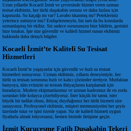
Uzun yıllardır Kocaeli İzmit ve çevresinde hizmet veren uzman
tesisat ekibimiz, her türlü duşakabin sorunu ve daha fazlası için
kapınızda. Su kaçağı mı var? Lavabo tıkanmış mı? Petekleriniz
yeterince ısıtmıyor mu? Endişelenmeyin, biz tam da bu konularda
uzmanlaşmış bir ekibiz. Siz sadece sorununuzu bize bildirin, gerisini
bize bırakın. İşte size güvenilir ve kaliteli hizmet sunan ekibimiz
hakkında daha detaylı bilgiler.
Kocaeli İzmit’te Kaliteli Su Tesisat
Hizmetleri
Kocaeli İzmit’te yaşayanlar için güvenilir ve hızlı su tesisat
hizmetleri sunuyoruz. Uzman ekibimiz, yılların deneyimiyle, her
türlü su tesisatı sorununa hızlı ve kalıcı çözümler üretiyor. Mutfaktan
banyoya, tüm evinizin su tesisatı ihtiyaçlarını karşılamak için
buradayız. Modern ekipmanlarımız ve uzman kadromuz ile en zorlu
sorunları bile kolayca çözebiliyoruz. İster küçük bir tamir, ister
büyük bir tadilat olsun, ihtiyaç duyduğunuz her türlü hizmeti size
sunuyoruz. Profesyonel ekibimiz, müşteri memnuniyetini her şeyin
üzerinde tutar ve işini özenle yapar. Siz de kaliteli hizmeti uygun
fiyatlarla almak istiyorsanız, hemen bizimle iletişime geçin.
İzmit Kuruçeşme Fatih Duşakabin Tekeri