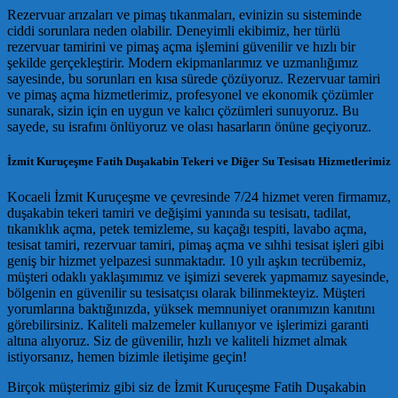
Rezervuar arızaları ve pimaş tıkanmaları, evinizin su sisteminde
ciddi sorunlara neden olabilir. Deneyimli ekibimiz, her türlü
rezervuar tamirini ve pimaş açma işlemini güvenilir ve hızlı bir
şekilde gerçekleştirir. Modern ekipmanlarımız ve uzmanlığımız
sayesinde, bu sorunları en kısa sürede çözüyoruz. Rezervuar tamiri
ve pimaş açma hizmetlerimiz, profesyonel ve ekonomik çözümler
sunarak, sizin için en uygun ve kalıcı çözümleri sunuyoruz. Bu
sayede, su israfını önlüyoruz ve olası hasarların önüne geçiyoruz.
İzmit Kuruçeşme Fatih Duşakabin Tekeri ve Diğer Su Tesisatı Hizmetlerimiz
Kocaeli İzmit Kuruçeşme ve çevresinde 7/24 hizmet veren firmamız,
duşakabin tekeri tamiri ve değişimi yanında su tesisatı, tadilat,
tıkanıklık açma, petek temizleme, su kaçağı tespiti, lavabo açma,
tesisat tamiri, rezervuar tamiri, pimaş açma ve sıhhi tesisat işleri gibi
geniş bir hizmet yelpazesi sunmaktadır. 10 yılı aşkın tecrübemiz,
müşteri odaklı yaklaşımımız ve işimizi severek yapmamız sayesinde,
bölgenin en güvenilir su tesisatçısı olarak bilinmekteyiz. Müşteri
yorumlarına baktığınızda, yüksek memnuniyet oranımızın kanıtını
görebilirsiniz. Kaliteli malzemeler kullanıyor ve işlerimizi garanti
altına alıyoruz. Siz de güvenilir, hızlı ve kaliteli hizmet almak
istiyorsanız, hemen bizimle iletişime geçin!
Birçok müşterimiz gibi siz de İzmit Kuruçeşme Fatih Duşakabin