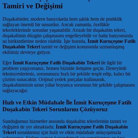
Tamiri ve Değişimi
Duşakabinler, modern banyolarda hem şıklık hem de pratiklik
sağlayan önemli bir unsurdur. Ancak zamanla, özellikle
tekerleklerinde sorunlar yaşanabilir. Arızalı bir duşakabin tekeri,
duşakabinin düzgün çalışmasını engelleyebilir ve hatta banyonuzda
su birikintilerine neden olabilir. İşte burada,
İzmit Kuruçeşme Fatih
Duşakabin Tekeri
tamiri ve değişimi konusunda uzmanlaşmış
ekibimiz devreye giriyor.
Eğer
İzmit Kuruçeşme Fatih Duşakabin Tekeri
ile ilgili bir
problem yaşıyorsanız, hemen bizimle iletişime geçin. Deneyimli
teknisyenlerimiz, sorununuzu hızlı bir şekilde tespit edip, kalıcı bir
çözüm sunacaktır. Orijinal yedek parçalar kullanarak,
duşakabininizin uzun yıllar boyunca sorunsuz bir şekilde çalışmasını
sağlayacağız.
Hızlı ve Etkin Müdahale İle İzmit Kuruçeşme Fatih
Duşakabin Tekeri Sorunlarını Çözüyoruz
Sunduğumuz hizmetler arasında duşakabin tekerlerinin tamiri ve
değişimi de yer almaktadır.
İzmit Kuruçeşme Fatih Duşakabin
Tekeri
sorunlarınız için hızlı ve etkin müdahale anlayışımızla
çalışıyoruz. Sizlere zaman kazandırmak ve sorunlarınızı en kısa