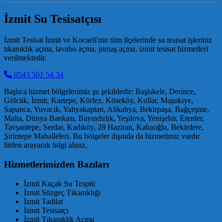
İzmit Su Tesisatçısı
İzmit Tesisat İzmit ve Kocaeli'nin tüm ilçelerinde su tesisat işleriniz
tıkanıklık açma, lavabo açma, pimaş açma, izmit tesisat hizmetleri
verilmektedir.
0543 501 54 34
Başlıca hizmet bölgelerimiz şu şekildedir; Başiskele, Derince,
Gölcük, İzmit, Kartepe, Körfez, Köseköy, Kullar, Maşukiye,
Sapanca, Yuvacık, Yahyakaptan, Alikahya, Bekirpaşa, Bağçeşme,
Malta, Dünya Bankası, Bayındırlık, Yeşilova, Yenişehir, Erenler,
Tavşantepe, Serdar, Kadıköy, 28 Haziran, Kabaoğlu, Bekirdere,
Şirintepe Mahalleleri. Bu bölgeler dışında da hizmetimiz vardır
lütfen arayarak bilgi alınız.
Hizmetlerimizden Bazıları
İzmit Kaçak Su Tespiti
İzmit Süzgeç Tıkanıklığı
İzmit Tadilat
İzmit Tesisatçı
İzmit Tıkanıklık Açma