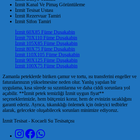
İzmit Kanal Ve Pimaş Görüntüleme
İzmit Tesisat Ustası
İzmit Rezervuar Tamiri
İzmit Sifon Tamiri
İzmit 60X85 Füme Duşakabin
İzmit 70X110 Füme Duşakabin
İzmit 105X85 Füme Duşakabin
İzmit 80X75 Füme Duşakabin
İzmit 110X105 Füme Duşakabin
İzmit 90X125 Füme Duşakabin
İzmit 100X75 Füme Duşakabin
Zamanla peteklerde biriken çamur ve tortu, ısı transferini engeller ve
faturalarınızın yükselmesine neden olur. Yanlış yapılan bir
uygulama, kısa sürede su sızıntılarına ve daha ciddi sorunlara yol
açabilir. **İzmit petek temizliği İzmit uygun fiyat**
seçeneklerimizle, hem bütçenizi korur, hem de evinizin sıcaklığını
garanti ederiz. Ayrıca, tıkanıklığı önlemek için önleyici tedbirler
alarak, gelecekte oluşabilecek sorunları minimize ediyoruz.
İzmit Tesisat - Kocaeli Su Tesisatçısı