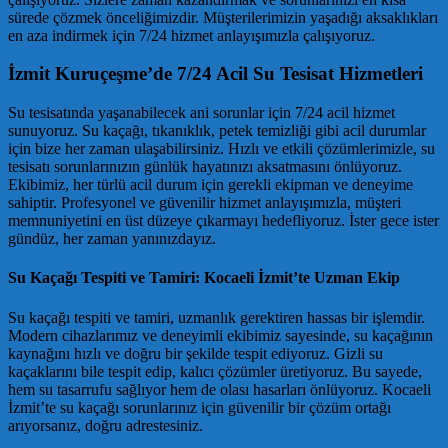
sürede çözmek önceliğimizdir. Müşterilerimizin yaşadığı aksaklıkları
en aza indirmek için 7/24 hizmet anlayışımızla çalışıyoruz.
İzmit Kuruçeşme’de 7/24 Acil Su Tesisat Hizmetleri
Su tesisatında yaşanabilecek ani sorunlar için 7/24 acil hizmet
sunuyoruz. Su kaçağı, tıkanıklık, petek temizliği gibi acil durumlar
için bize her zaman ulaşabilirsiniz. Hızlı ve etkili çözümlerimizle, su
tesisatı sorunlarınızın günlük hayatınızı aksatmasını önlüyoruz.
Ekibimiz, her türlü acil durum için gerekli ekipman ve deneyime
sahiptir. Profesyonel ve güvenilir hizmet anlayışımızla, müşteri
memnuniyetini en üst düzeye çıkarmayı hedefliyoruz. İster gece ister
gündüz, her zaman yanınızdayız.
Su Kaçağı Tespiti ve Tamiri: Kocaeli İzmit’te Uzman Ekip
Su kaçağı tespiti ve tamiri, uzmanlık gerektiren hassas bir işlemdir.
Modern cihazlarımız ve deneyimli ekibimiz sayesinde, su kaçağının
kaynağını hızlı ve doğru bir şekilde tespit ediyoruz. Gizli su
kaçaklarını bile tespit edip, kalıcı çözümler üretiyoruz. Bu sayede,
hem su tasarrufu sağlıyor hem de olası hasarları önlüyoruz. Kocaeli
İzmit’te su kaçağı sorunlarınız için güvenilir bir çözüm ortağı
arıyorsanız, doğru adrestesiniz.