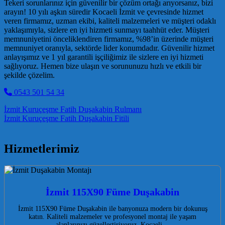
Tekeri sorunlarınız için güvenilir bir çözüm ortağı arıyorsanız, bizi
arayın! 10 yılı aşkın süredir Kocaeli İzmit ve çevresinde hizmet
veren firmamız, uzman ekibi, kaliteli malzemeleri ve müşteri odaklı
yaklaşımıyla, sizlere en iyi hizmeti sunmayı taahhüt eder. Müşteri
memnuniyetini önceliklendiren firmamız, %98’in üzerinde müşteri
memnuniyet oranıyla, sektörde lider konumdadır. Güvenilir hizmet
anlayışımız ve 1 yıl garantili işçiliğimiz ile sizlere en iyi hizmeti
sağlıyoruz. Hemen bize ulaşın ve sorununuzu hızlı ve etkili bir
şekilde çözelim.
0543 501 54 34
Post navigation
İzmit Kuruçeşme Fatih Duşakabin Rulmanı
İzmit Kuruçeşme Fatih Duşakabin Fitili
Hizmetlerimiz
İzmit 115X90 Füme Duşakabin
İzmit 115X90 Füme Duşakabin ile banyonuza modern bir dokunuş
katın. Kaliteli malzemeler ve profesyonel montaj ile yaşam
alanlarınızı güzelleştiriyoruz. Kocaeli…