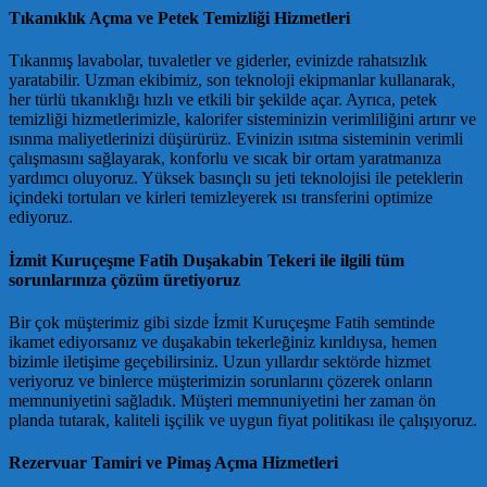
Tıkanıklık Açma ve Petek Temizliği Hizmetleri
Tıkanmış lavabolar, tuvaletler ve giderler, evinizde rahatsızlık
yaratabilir. Uzman ekibimiz, son teknoloji ekipmanlar kullanarak,
her türlü tıkanıklığı hızlı ve etkili bir şekilde açar. Ayrıca, petek
temizliği hizmetlerimizle, kalorifer sisteminizin verimliliğini artırır ve
ısınma maliyetlerinizi düşürürüz. Evinizin ısıtma sisteminin verimli
çalışmasını sağlayarak, konforlu ve sıcak bir ortam yaratmanıza
yardımcı oluyoruz. Yüksek basınçlı su jeti teknolojisi ile peteklerin
içindeki tortuları ve kirleri temizleyerek ısı transferini optimize
ediyoruz.
İzmit Kuruçeşme Fatih Duşakabin Tekeri ile ilgili tüm
sorunlarınıza çözüm üretiyoruz
Bir çok müşterimiz gibi sizde İzmit Kuruçeşme Fatih semtinde
ikamet ediyorsanız ve duşakabin tekerleğiniz kırıldıysa, hemen
bizimle iletişime geçebilirsiniz. Uzun yıllardır sektörde hizmet
veriyoruz ve binlerce müşterimizin sorunlarını çözerek onların
memnuniyetini sağladık. Müşteri memnuniyetini her zaman ön
planda tutarak, kaliteli işçilik ve uygun fiyat politikası ile çalışıyoruz.
Rezervuar Tamiri ve Pimaş Açma Hizmetleri