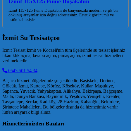
İzmit 115X125 Füme Duşakabin
İzmit 115×125 Füme Duşakabin ile banyonuzda modern ve şık bir
dokunuş arayanlar için doğru adrestesiniz. Estetik görünümü ve
üstün kalitesiyle…
İzmit Su Tesisatçısı
İzmit Tesisat İzmit ve Kocaeli'nin tüm ilçelerinde su tesisat işleriniz
tıkanıklık açma, lavabo açma, pimaş açma, izmit tesisat hizmetleri
verilmektedir.
0543 501 54 34
Başlıca hizmet bölgelerimiz şu şekildedir; Başiskele, Derince,
Gölcük, İzmit, Kartepe, Körfez, Köseköy, Kullar, Maşukiye,
Sapanca, Yuvacık, Yahyakaptan, Alikahya, Bekirpaşa, Bağçeşme,
Malta, Dünya Bankası, Bayındırlık, Yeşilova, Yenişehir, Erenler,
Tavşantepe, Serdar, Kadıköy, 28 Haziran, Kabaoğlu, Bekirdere,
Şirintepe Mahalleleri. Bu bölgeler dışında da hizmetimiz vardır
lütfen arayarak bilgi alınız.
Hizmetlerimizden Bazıları