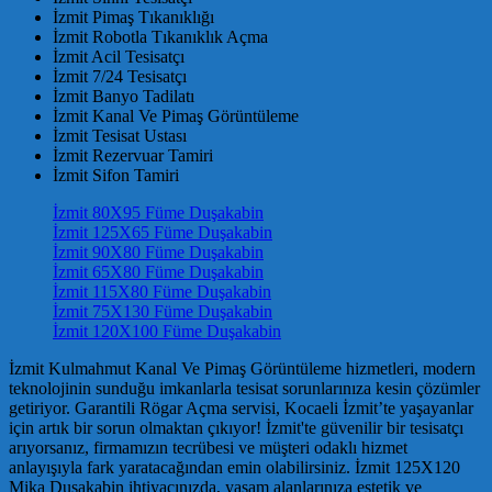
İzmit Pimaş Tıkanıklığı
İzmit Robotla Tıkanıklık Açma
İzmit Acil Tesisatçı
İzmit 7/24 Tesisatçı
İzmit Banyo Tadilatı
İzmit Kanal Ve Pimaş Görüntüleme
İzmit Tesisat Ustası
İzmit Rezervuar Tamiri
İzmit Sifon Tamiri
İzmit 80X95 Füme Duşakabin
İzmit 125X65 Füme Duşakabin
İzmit 90X80 Füme Duşakabin
İzmit 65X80 Füme Duşakabin
İzmit 115X80 Füme Duşakabin
İzmit 75X130 Füme Duşakabin
İzmit 120X100 Füme Duşakabin
İzmit Kulmahmut Kanal Ve Pimaş Görüntüleme hizmetleri, modern
teknolojinin sunduğu imkanlarla tesisat sorunlarınıza kesin çözümler
getiriyor. Garantili Rögar Açma servisi, Kocaeli İzmit’te yaşayanlar
için artık bir sorun olmaktan çıkıyor! İzmit'te güvenilir bir tesisatçı
arıyorsanız, firmamızın tecrübesi ve müşteri odaklı hizmet
anlayışıyla fark yaratacağından emin olabilirsiniz. İzmit 125X120
Mika Duşakabin ihtiyacınızda, yaşam alanlarınıza estetik ve