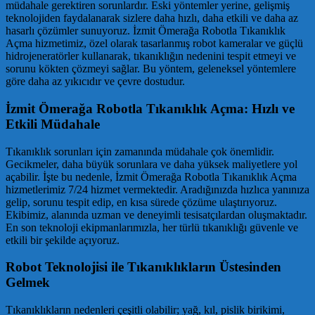
müdahale gerektiren sorunlardır. Eski yöntemler yerine, gelişmiş
teknolojiden faydalanarak sizlere daha hızlı, daha etkili ve daha az
hasarlı çözümler sunuyoruz. İzmit Ömerağa Robotla Tıkanıklık
Açma hizmetimiz, özel olarak tasarlanmış robot kameralar ve güçlü
hidrojeneratörler kullanarak, tıkanıklığın nedenini tespit etmeyi ve
sorunu kökten çözmeyi sağlar. Bu yöntem, geleneksel yöntemlere
göre daha az yıkıcıdır ve çevre dostudur.
İzmit Ömerağa Robotla Tıkanıklık Açma: Hızlı ve
Etkili Müdahale
Tıkanıklık sorunları için zamanında müdahale çok önemlidir.
Gecikmeler, daha büyük sorunlara ve daha yüksek maliyetlere yol
açabilir. İşte bu nedenle, İzmit Ömerağa Robotla Tıkanıklık Açma
hizmetlerimiz 7/24 hizmet vermektedir. Aradığınızda hızlıca yanınıza
gelip, sorunu tespit edip, en kısa sürede çözüme ulaştırıyoruz.
Ekibimiz, alanında uzman ve deneyimli tesisatçılardan oluşmaktadır.
En son teknoloji ekipmanlarımızla, her türlü tıkanıklığı güvenle ve
etkili bir şekilde açıyoruz.
Robot Teknolojisi ile Tıkanıklıkların Üstesinden
Gelmek
Tıkanıklıkların nedenleri çeşitli olabilir; yağ, kıl, pislik birikimi,