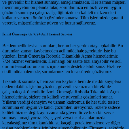
ve güvenilir bir hizmet sunmayı amaçlamaktadır. Her zaman müşteri
memnuniyetini ön planda tutar, sorunlarınıza en hızlı ve en uygun
çözümü sunmaya çalışırız. İşçiliğimizde en kaliteli malzemeleri
kullanır ve uzun ömürlü çözümler sunarız. Tüm işlerimizde garanti
vererek, müşterilerimize güven ve huzur sağlıyoruz.
İzmit Ömerağa’da 7/24 Acil Tesisat Servisi
Beklenmedik tesisat sorunları, her an her yerde ortaya çıkabilir. Bu
durumlar, zaman kaybetmeden acil müdahale gerektirir. İşte bu
yüzden, İzmit Ömerağa Robotla Tıkanıklık Açma hizmetlerimiz
7/24 hizmet vermektedir. Herhangi bir saatte bizi arayabilir ve acil
durum tesisat sorunlarınız için anında destek alabilirsiniz. Hızlı ve
etkili müdahalemizle, sorunlarınızı en kısa sürede çözüyoruz.
Tıkanıklık sorunları, hem zaman kaybına hem de maddi kayıplara
neden olabilir. İşte bu yüzden, güvenilir ve uzman bir ekiple
çalışmak çok önemlidir. İzmit Ömerağa Robotla Tıkanıklık Açma
hizmetlerimiz, sizlere en kaliteli ve güvenilir çözümleri sunar.
Yılların verdiği deneyim ve uzman kadromuz ile her türlü tesisat
sorununa en uygun ve kalıcı çözümleri üretiyoruz. Sizlere sadece
kaliteli hizmet değil, aynı zamanda güvenilir ve hızlı bir servis
sunmayı amaçlıyoruz. Ev, iş yeri veya ticari alanlarınızda
karşılaştığınız tüm tıkanıklık, su kaçağı, petek temizleme ve diğer
tesisat problemleriniz için bize güvenebilirsiniz. Firmamız, sektörde