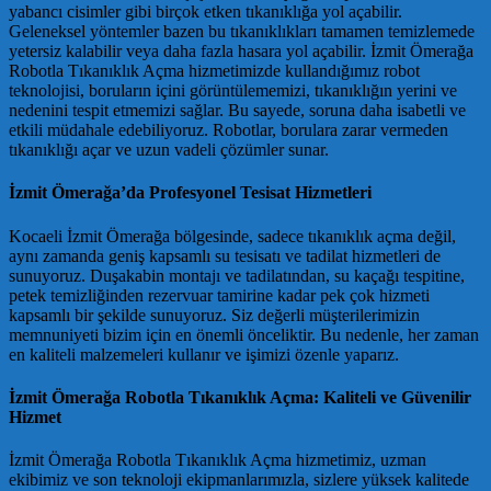
yabancı cisimler gibi birçok etken tıkanıklığa yol açabilir.
Geleneksel yöntemler bazen bu tıkanıklıkları tamamen temizlemede
yetersiz kalabilir veya daha fazla hasara yol açabilir. İzmit Ömerağa
Robotla Tıkanıklık Açma hizmetimizde kullandığımız robot
teknolojisi, boruların içini görüntülememizi, tıkanıklığın yerini ve
nedenini tespit etmemizi sağlar. Bu sayede, soruna daha isabetli ve
etkili müdahale edebiliyoruz. Robotlar, borulara zarar vermeden
tıkanıklığı açar ve uzun vadeli çözümler sunar.
İzmit Ömerağa’da Profesyonel Tesisat Hizmetleri
Kocaeli İzmit Ömerağa bölgesinde, sadece tıkanıklık açma değil,
aynı zamanda geniş kapsamlı su tesisatı ve tadilat hizmetleri de
sunuyoruz. Duşakabin montajı ve tadilatından, su kaçağı tespitine,
petek temizliğinden rezervuar tamirine kadar pek çok hizmeti
kapsamlı bir şekilde sunuyoruz. Siz değerli müşterilerimizin
memnuniyeti bizim için en önemli önceliktir. Bu nedenle, her zaman
en kaliteli malzemeleri kullanır ve işimizi özenle yaparız.
İzmit Ömerağa Robotla Tıkanıklık Açma: Kaliteli ve Güvenilir
Hizmet
İzmit Ömerağa Robotla Tıkanıklık Açma hizmetimiz, uzman
ekibimiz ve son teknoloji ekipmanlarımızla, sizlere yüksek kalitede