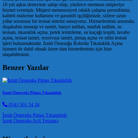
10 yılı aşkın deneyime sahip olup, yüzlerce memnun müşteriye
hizmet vermiştir. Müşteri memnuniyeti odaklı çalışma prensibimiz,
kaliteli malzeme kullanımı ve garantili işçiliğimizle, sizlere uzun
yıllar sorunsuz bir tesisat sistemi sunuyoruz. Hizmetlerimiz arasında;
duşakabin montajı ve tamiri, banyo tadilatı, mutfak tadilatı, su
tesisatı, tıkanıklık açma, petek temizleme, su kaçağı tespiti, lavabo
açma, tesisat tamiri, rezervuar tamiri, pimaş açma ve sıhhi tesisat
işleri bulunmaktadır. İzmit Ömerağa Robotla Tıkanıklık Açma
hizmeti de dahil olmak üzere tüm hizmetlerimiz için bize
ulaşabilirsiniz.
Benzer Yazılar
İzmit Ömerağa Pimaş Tıkanıklığı
0543 501 54 34
Post navigation
İzmit Ömerağa Pimaş Tıkanıklığı
İzmit Ömerağa Acil Tesisatçı