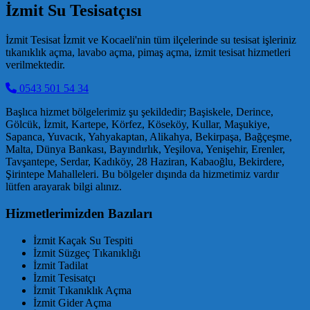
İzmit Su Tesisatçısı
İzmit Tesisat İzmit ve Kocaeli'nin tüm ilçelerinde su tesisat işleriniz
tıkanıklık açma, lavabo açma, pimaş açma, izmit tesisat hizmetleri
verilmektedir.
0543 501 54 34
Başlıca hizmet bölgelerimiz şu şekildedir; Başiskele, Derince,
Gölcük, İzmit, Kartepe, Körfez, Köseköy, Kullar, Maşukiye,
Sapanca, Yuvacık, Yahyakaptan, Alikahya, Bekirpaşa, Bağçeşme,
Malta, Dünya Bankası, Bayındırlık, Yeşilova, Yenişehir, Erenler,
Tavşantepe, Serdar, Kadıköy, 28 Haziran, Kabaoğlu, Bekirdere,
Şirintepe Mahalleleri. Bu bölgeler dışında da hizmetimiz vardır
lütfen arayarak bilgi alınız.
Hizmetlerimizden Bazıları
İzmit Kaçak Su Tespiti
İzmit Süzgeç Tıkanıklığı
İzmit Tadilat
İzmit Tesisatçı
İzmit Tıkanıklık Açma
İzmit Gider Açma