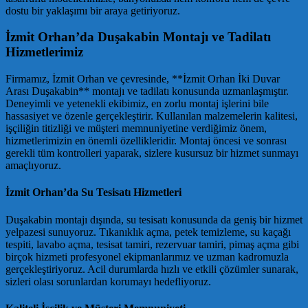
dostu bir yaklaşımı bir araya getiriyoruz.
İzmit Orhan’da Duşakabin Montajı ve Tadilatı
Hizmetlerimiz
Firmamız, İzmit Orhan ve çevresinde, **İzmit Orhan İki Duvar
Arası Duşakabin** montajı ve tadilatı konusunda uzmanlaşmıştır.
Deneyimli ve yetenekli ekibimiz, en zorlu montaj işlerini bile
hassasiyet ve özenle gerçekleştirir. Kullanılan malzemelerin kalitesi,
işçiliğin titizliği ve müşteri memnuniyetine verdiğimiz önem,
hizmetlerimizin en önemli özellikleridir. Montaj öncesi ve sonrası
gerekli tüm kontrolleri yaparak, sizlere kusursuz bir hizmet sunmayı
amaçlıyoruz.
İzmit Orhan’da Su Tesisatı Hizmetleri
Duşakabin montajı dışında, su tesisatı konusunda da geniş bir hizmet
yelpazesi sunuyoruz. Tıkanıklık açma, petek temizleme, su kaçağı
tespiti, lavabo açma, tesisat tamiri, rezervuar tamiri, pimaş açma gibi
birçok hizmeti profesyonel ekipmanlarımız ve uzman kadromuzla
gerçekleştiriyoruz. Acil durumlarda hızlı ve etkili çözümler sunarak,
sizleri olası sorunlardan korumayı hedefliyoruz.