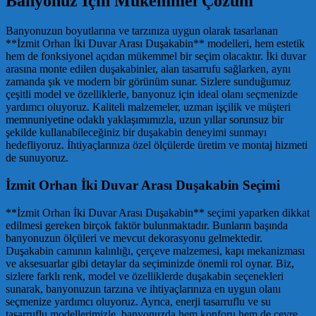
Banyonuz İçin Mükemmel Çözüm
Banyonuzun boyutlarına ve tarzınıza uygun olarak tasarlanan
**İzmit Orhan İki Duvar Arası Duşakabin** modelleri, hem estetik
hem de fonksiyonel açıdan mükemmel bir seçim olacaktır. İki duvar
arasına monte edilen duşakabinler, alan tasarrufu sağlarken, aynı
zamanda şık ve modern bir görünüm sunar. Sizlere sunduğumuz
çeşitli model ve özelliklerle, banyonuz için ideal olanı seçmenizde
yardımcı oluyoruz. Kaliteli malzemeler, uzman işçilik ve müşteri
memnuniyetine odaklı yaklaşımımızla, uzun yıllar sorunsuz bir
şekilde kullanabileceğiniz bir duşakabin deneyimi sunmayı
hedefliyoruz. İhtiyaçlarınıza özel ölçülerde üretim ve montaj hizmeti
de sunuyoruz.
İzmit Orhan İki Duvar Arası Duşakabin Seçimi
**İzmit Orhan İki Duvar Arası Duşakabin** seçimi yaparken dikkat
edilmesi gereken birçok faktör bulunmaktadır. Bunların başında
banyonuzun ölçüleri ve mevcut dekorasyonu gelmektedir.
Duşakabin camının kalınlığı, çerçeve malzemesi, kapı mekanizması
ve aksesuarlar gibi detaylar da seçiminizde önemli rol oynar. Biz,
sizlere farklı renk, model ve özelliklerde duşakabin seçenekleri
sunarak, banyonuzun tarzına ve ihtiyaçlarınıza en uygun olanı
seçmenize yardımcı oluyoruz. Ayrıca, enerji tasarruflu ve su
tasarruflu modellerimizle, banyonuzda hem konforu hem de çevre