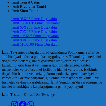
İzmit Tesisat Ustası
İzmit Rezervuar Tamiri
İzmit Sifon Tamiri
İzmit 95X95 Füme Duşakabin
İzmit 130X120 Füme Duşakabin
İzmit 60X95 Füme Duşakabin
İzmit 70X95 Füme Duşakabin
İzmit 105X95 Füme Duşakabin
İzmit 80X80 Füme Duşakabin
İzmit 110X100 Füme Duşakabin
İzmit Tavşantepe Duşakabin: Fiyatlandırma Politikamız Şeffaf ve
adil bir fiyatlandırma politikası uyguluyoruz. Tıkanıklığın nedenini
doğru tespit ederek, kalıcı çözümler üretiyoruz. Yeni tesisat
kurulumu, eski tesisat yenilemesi gibi projelerinizde, kaliteli
malzemeler ve profesyonel işçilik ile hizmet veriyoruz. Ekibimiz,
duşakabin bakımı ve temizliği konusunda size gerekli tavsiyeleri
verecektir. Bizimle çalışarak, güvenilir, profesyonel ve kaliteli bir
hizmetin keyfini çıkarabilirsiniz. İzmit Yenidoğan’da yaşadığınız ve
tuvalet tıkanıklığıyla karşılaştığınızda panik yapmayın!
İzmit Tesisat - Kocaeli Su Tesisatçısı