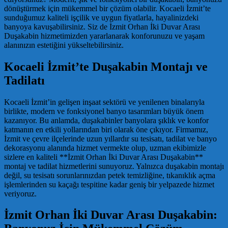
dönüştürmek için mükemmel bir çözüm olabilir. Kocaeli İzmit’te
sunduğumuz kaliteli işçilik ve uygun fiyatlarla, hayalinizdeki
banyoya kavuşabilirsiniz. Siz de İzmit Orhan İki Duvar Arası
Duşakabin hizmetimizden yararlanarak konforunuzu ve yaşam
alanınızın estetiğini yükseltebilirsiniz.
Kocaeli İzmit’te Duşakabin Montajı ve
Tadilatı
Kocaeli İzmit’in gelişen inşaat sektörü ve yenilenen binalarıyla
birlikte, modern ve fonksiyonel banyo tasarımları büyük önem
kazanıyor. Bu anlamda, duşakabinler banyolara şıklık ve konfor
katmanın en etkili yollarından biri olarak öne çıkıyor. Firmamız,
İzmit ve çevre ilçelerinde uzun yıllardır su tesisatı, tadilat ve banyo
dekorasyonu alanında hizmet vermekte olup, uzman ekibimizle
sizlere en kaliteli **İzmit Orhan İki Duvar Arası Duşakabin**
montaj ve tadilat hizmetlerini sunuyoruz. Yalnızca duşakabin montajı
değil, su tesisatı sorunlarınızdan petek temizliğine, tıkanıklık açma
işlemlerinden su kaçağı tespitine kadar geniş bir yelpazede hizmet
veriyoruz.
İzmit Orhan İki Duvar Arası Duşakabin: