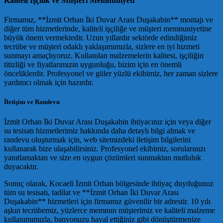
Kaliteli İşçilik ve Müşteri Memnuniyeti
Firmamız, **İzmit Orhan İki Duvar Arası Duşakabin** montajı ve
diğer tüm hizmetlerinde, kaliteli işçiliğe ve müşteri memnuniyetine
büyük önem vermektedir. Uzun yıllardır sektörde edindiğimiz
tecrübe ve müşteri odaklı yaklaşımımızla, sizlere en iyi hizmeti
sunmayı amaçlıyoruz. Kullanılan malzemelerin kalitesi, işçiliğin
titizliği ve fiyatlarımızın uygunluğu, bizim için en önemli
önceliklerdir. Profesyonel ve güler yüzlü ekibimiz, her zaman sizlere
yardımcı olmak için hazırdır.
İletişim ve Randevu
İzmit Orhan İki Duvar Arası Duşakabin ihtiyacınız için veya diğer
su tesisatı hizmetlerimiz hakkında daha detaylı bilgi almak ve
randevu oluşturmak için, web sitemizdeki iletişim bilgilerini
kullanarak bize ulaşabilirsiniz. Profesyonel ekibimiz, sorularınızı
yanıtlamaktan ve size en uygun çözümleri sunmaktan mutluluk
duyacaktır.
Sonuç olarak, Kocaeli İzmit Orhan bölgesinde ihtiyaç duyduğunuz
tüm su tesisatı, tadilat ve **İzmit Orhan İki Duvar Arası
Duşakabin** hizmetleri için firmamız güvenilir bir adrestir. 10 yılı
aşkın tecrübemiz, yüzlerce memnun müşterimiz ve kaliteli malzeme
kullanımımızla, banyonuzu hayal ettiğiniz gibi dönüştürmenize