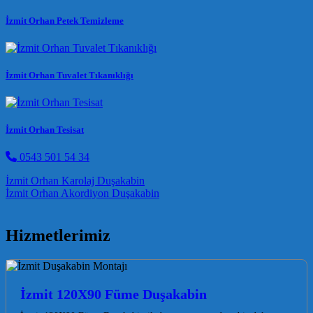
İzmit Orhan Petek Temizleme
İzmit Orhan Tuvalet Tıkanıklığı
İzmit Orhan Tesisat
0543 501 54 34
Post navigation
İzmit Orhan Karolaj Duşakabin
İzmit Orhan Akordiyon Duşakabin
Hizmetlerimiz
İzmit 120X90 Füme Duşakabin