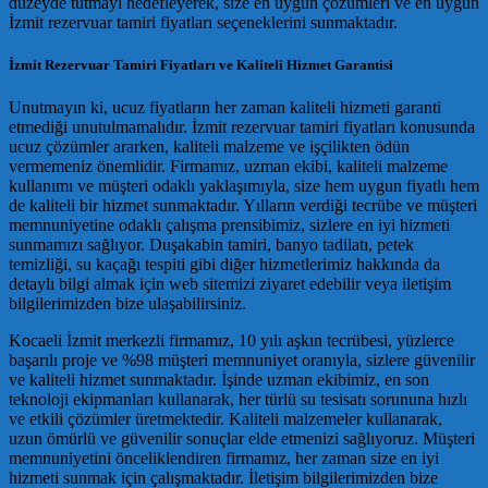
düzeyde tutmayı hedefleyerek, size en uygun çözümleri ve en uygun
İzmit rezervuar tamiri fiyatları seçeneklerini sunmaktadır.
İzmit Rezervuar Tamiri Fiyatları ve Kaliteli Hizmet Garantisi
Unutmayın ki, ucuz fiyatların her zaman kaliteli hizmeti garanti
etmediği unutulmamalıdır. İzmit rezervuar tamiri fiyatları konusunda
ucuz çözümler ararken, kaliteli malzeme ve işçilikten ödün
vermemeniz önemlidir. Firmamız, uzman ekibi, kaliteli malzeme
kullanımı ve müşteri odaklı yaklaşımıyla, size hem uygun fiyatlı hem
de kaliteli bir hizmet sunmaktadır. Yılların verdiği tecrübe ve müşteri
memnuniyetine odaklı çalışma prensibimiz, sizlere en iyi hizmeti
sunmamızı sağlıyor. Duşakabin tamiri, banyo tadilatı, petek
temizliği, su kaçağı tespiti gibi diğer hizmetlerimiz hakkında da
detaylı bilgi almak için web sitemizi ziyaret edebilir veya iletişim
bilgilerimizden bize ulaşabilirsiniz.
Kocaeli İzmit merkezli firmamız, 10 yılı aşkın tecrübesi, yüzlerce
başarılı proje ve %98 müşteri memnuniyet oranıyla, sizlere güvenilir
ve kaliteli hizmet sunmaktadır. İşinde uzman ekibimiz, en son
teknoloji ekipmanları kullanarak, her türlü su tesisatı sorununa hızlı
ve etkili çözümler üretmektedir. Kaliteli malzemeler kullanarak,
uzun ömürlü ve güvenilir sonuçlar elde etmenizi sağlıyoruz. Müşteri
memnuniyetini önceliklendiren firmamız, her zaman size en iyi
hizmeti sunmak için çalışmaktadır. İletişim bilgilerimizden bize