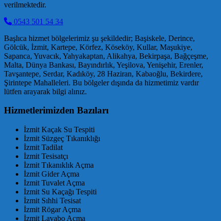
verilmektedir.
0543 501 54 34
Başlıca hizmet bölgelerimiz şu şekildedir; Başiskele, Derince,
Gölcük, İzmit, Kartepe, Körfez, Köseköy, Kullar, Maşukiye,
Sapanca, Yuvacık, Yahyakaptan, Alikahya, Bekirpaşa, Bağçeşme,
Malta, Dünya Bankası, Bayındırlık, Yeşilova, Yenişehir, Erenler,
Tavşantepe, Serdar, Kadıköy, 28 Haziran, Kabaoğlu, Bekirdere,
Şirintepe Mahalleleri. Bu bölgeler dışında da hizmetimiz vardır
lütfen arayarak bilgi alınız.
Hizmetlerimizden Bazıları
İzmit Kaçak Su Tespiti
İzmit Süzgeç Tıkanıklığı
İzmit Tadilat
İzmit Tesisatçı
İzmit Tıkanıklık Açma
İzmit Gider Açma
İzmit Tuvalet Açma
İzmit Su Kaçağı Tespiti
İzmit Sıhhi Tesisat
İzmit Rögar Açma
İzmit Lavabo Açma