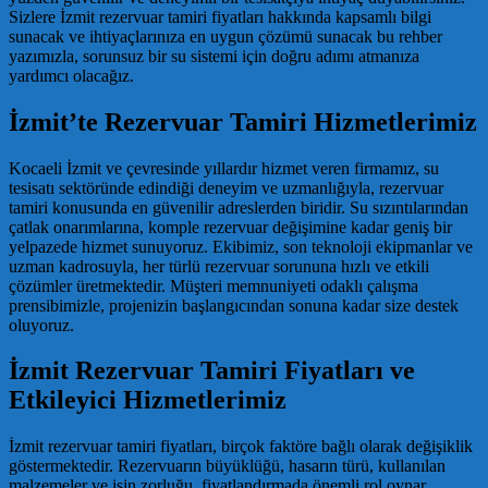
Sizlere İzmit rezervuar tamiri fiyatları hakkında kapsamlı bilgi
sunacak ve ihtiyaçlarınıza en uygun çözümü sunacak bu rehber
yazımızla, sorunsuz bir su sistemi için doğru adımı atmanıza
yardımcı olacağız.
İzmit’te Rezervuar Tamiri Hizmetlerimiz
Kocaeli İzmit ve çevresinde yıllardır hizmet veren firmamız, su
tesisatı sektöründe edindiği deneyim ve uzmanlığıyla, rezervuar
tamiri konusunda en güvenilir adreslerden biridir. Su sızıntılarından
çatlak onarımlarına, komple rezervuar değişimine kadar geniş bir
yelpazede hizmet sunuyoruz. Ekibimiz, son teknoloji ekipmanlar ve
uzman kadrosuyla, her türlü rezervuar sorununa hızlı ve etkili
çözümler üretmektedir. Müşteri memnuniyeti odaklı çalışma
prensibimizle, projenizin başlangıcından sonuna kadar size destek
oluyoruz.
İzmit Rezervuar Tamiri Fiyatları ve
Etkileyici Hizmetlerimiz
İzmit rezervuar tamiri fiyatları, birçok faktöre bağlı olarak değişiklik
göstermektedir. Rezervuarın büyüklüğü, hasarın türü, kullanılan
malzemeler ve işin zorluğu, fiyatlandırmada önemli rol oynar.