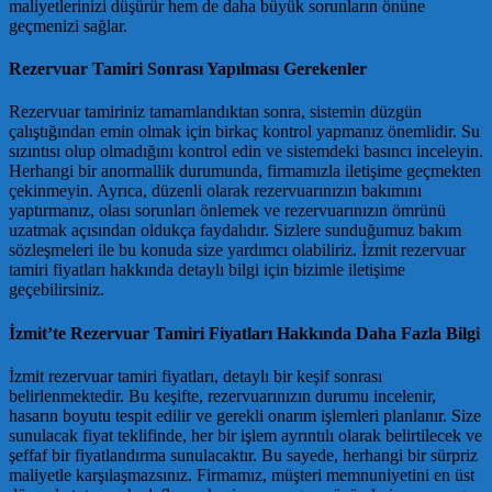
maliyetlerinizi düşürür hem de daha büyük sorunların önüne
geçmenizi sağlar.
Rezervuar Tamiri Sonrası Yapılması Gerekenler
Rezervuar tamiriniz tamamlandıktan sonra, sistemin düzgün
çalıştığından emin olmak için birkaç kontrol yapmanız önemlidir. Su
sızıntısı olup olmadığını kontrol edin ve sistemdeki basıncı inceleyin.
Herhangi bir anormallik durumunda, firmamızla iletişime geçmekten
çekinmeyin. Ayrıca, düzenli olarak rezervuarınızın bakımını
yaptırmanız, olası sorunları önlemek ve rezervuarınızın ömrünü
uzatmak açısından oldukça faydalıdır. Sizlere sunduğumuz bakım
sözleşmeleri ile bu konuda size yardımcı olabiliriz. İzmit rezervuar
tamiri fiyatları hakkında detaylı bilgi için bizimle iletişime
geçebilirsiniz.
İzmit’te Rezervuar Tamiri Fiyatları Hakkında Daha Fazla Bilgi
İzmit rezervuar tamiri fiyatları, detaylı bir keşif sonrası
belirlenmektedir. Bu keşifte, rezervuarınızın durumu incelenir,
hasarın boyutu tespit edilir ve gerekli onarım işlemleri planlanır. Size
sunulacak fiyat teklifinde, her bir işlem ayrıntılı olarak belirtilecek ve
şeffaf bir fiyatlandırma sunulacaktır. Bu sayede, herhangi bir sürpriz
maliyetle karşılaşmazsınız. Firmamız, müşteri memnuniyetini en üst