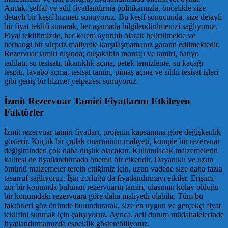
Ancak, şeffaf ve adil fiyatlandırma politikamızla, öncelikle size
detaylı bir keşif hizmeti sunuyoruz. Bu keşif sonucunda, size detaylı
bir fiyat teklifi sunarak, her aşamada bilgilendirilmenizi sağlıyoruz.
Fiyat teklifimizde, her kalem ayrıntılı olarak belirtilmekte ve
herhangi bir sürpriz maliyetle karşılaşmamanız garanti edilmektedir.
Rezervuar tamiri dışında; duşakabin montajı ve tamiri, banyo
tadilatı, su tesisatı, tıkanıklık açma, petek temizleme, su kaçağı
tespiti, lavabo açma, tesisat tamiri, pimaş açma ve sıhhi tesisat işleri
gibi geniş bir hizmet yelpazesi sunuyoruz.
İzmit Rezervuar Tamiri Fiyatlarını Etkileyen
Faktörler
İzmit rezervuar tamiri fiyatları, projenin kapsamına göre değişkenlik
gösterir. Küçük bir çatlak onarımının maliyeti, komple bir rezervuar
değişiminden çok daha düşük olacaktır. Kullanılacak malzemelerin
kalitesi de fiyatlandırmada önemli bir etkendir. Dayanıklı ve uzun
ömürlü malzemeler tercih ettiğimiz için, uzun vadede size daha fazla
tasarruf sağlıyoruz. İşin zorluğu da fiyatlandırmayı etkiler. Erişimi
zor bir konumda bulunan rezervuarın tamiri, ulaşımın kolay olduğu
bir konumdaki rezervuara göre daha maliyetli olabilir. Tüm bu
faktörleri göz önünde bulundurarak, size en uygun ve gerçekçi fiyat
teklifini sunmak için çalışıyoruz. Ayrıca, acil durum müdahalelerinde
fiyatlandırmamızda esneklik gösterebiliyoruz.