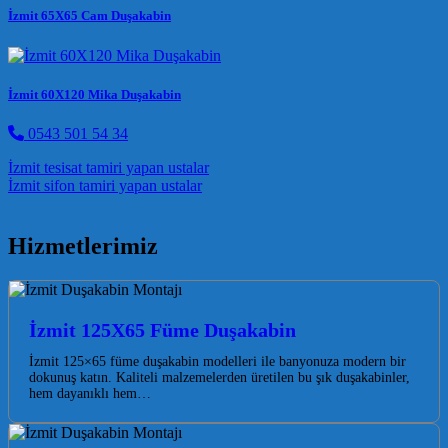
İzmit 65X65 Cam Duşakabin
İzmit 60X120 Mika Duşakabin
0543 501 54 34
Post navigation
İzmit tesisat tamiri yapan ustalar
İzmit sifon tamiri yapan ustalar
Hizmetlerimiz
İzmit 125X65 Füme Duşakabin
İzmit 125×65 füme duşakabin modelleri ile banyonuza modern bir
dokunuş katın. Kaliteli malzemelerden üretilen bu şık duşakabinler,
hem dayanıklı hem…