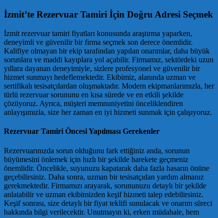
İzmit’te Rezervuar Tamiri İçin Doğru Adresi Seçmek
İzmit rezervuar tamiri fiyatları konusunda araştırma yaparken,
deneyimli ve güvenilir bir firma seçmek son derece önemlidir.
Kalifiye olmayan bir ekip tarafından yapılan onarımlar, daha büyük
sorunlara ve maddi kayıplara yol açabilir. Firmamız, sektördeki uzun
yıllara dayanan deneyimiyle, sizlere profesyonel ve güvenilir bir
hizmet sunmayı hedeflemektedir. Ekibimiz, alanında uzman ve
sertifikalı tesisatçılardan oluşmaktadır. Modern ekipmanlarımızla, her
türlü rezervuar sorununu en kısa sürede ve en etkili şekilde
çözüyoruz. Ayrıca, müşteri memnuniyetini önceliklendiren
anlayışımızla, size her zaman en iyi hizmeti sunmak için çalışıyoruz.
Rezervuar Tamiri Öncesi Yapılması Gerekenler
Rezervuarınızda sorun olduğunu fark ettiğiniz anda, sorunun
büyümesini önlemek için hızlı bir şekilde harekete geçmeniz
önemlidir. Öncelikle, suyunuzu kapatarak daha fazla hasarın önüne
geçebilirsiniz. Daha sonra, uzman bir tesisatçıdan yardım almanız
gerekmektedir. Firmamızı arayarak, sorununuzu detaylı bir şekilde
anlatabilir ve uzman ekibimizden keşif hizmeti talep edebilirsiniz.
Keşif sonrası, size detaylı bir fiyat teklifi sunulacak ve onarım süreci
hakkında bilgi verilecektir. Unutmayın ki, erken müdahale, hem