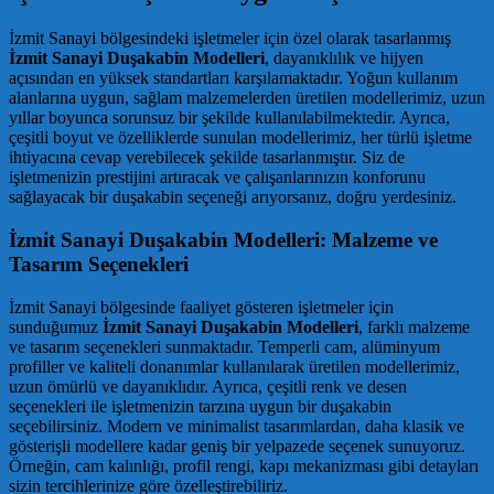
İzmit Sanayi bölgesindeki işletmeler için özel olarak tasarlanmış
İzmit Sanayi Duşakabin Modelleri
, dayanıklılık ve hijyen
açısından en yüksek standartları karşılamaktadır. Yoğun kullanım
alanlarına uygun, sağlam malzemelerden üretilen modellerimiz, uzun
yıllar boyunca sorunsuz bir şekilde kullanılabilmektedir. Ayrıca,
çeşitli boyut ve özelliklerde sunulan modellerimiz, her türlü işletme
ihtiyacına cevap verebilecek şekilde tasarlanmıştır. Siz de
işletmenizin prestijini artıracak ve çalışanlarınızın konforunu
sağlayacak bir duşakabin seçeneği arıyorsanız, doğru yerdesiniz.
İzmit Sanayi Duşakabin Modelleri: Malzeme ve
Tasarım Seçenekleri
İzmit Sanayi bölgesinde faaliyet gösteren işletmeler için
sunduğumuz
İzmit Sanayi Duşakabin Modelleri
, farklı malzeme
ve tasarım seçenekleri sunmaktadır. Temperli cam, alüminyum
profiller ve kaliteli donanımlar kullanılarak üretilen modellerimiz,
uzun ömürlü ve dayanıklıdır. Ayrıca, çeşitli renk ve desen
seçenekleri ile işletmenizin tarzına uygun bir duşakabin
seçebilirsiniz. Modern ve minimalist tasarımlardan, daha klasik ve
gösterişli modellere kadar geniş bir yelpazede seçenek sunuyoruz.
Örneğin, cam kalınlığı, profil rengi, kapı mekanizması gibi detayları
sizin tercihlerinize göre özelleştirebiliriz.