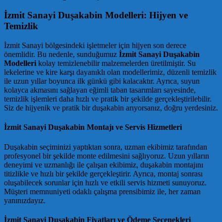
İzmit Sanayi Duşakabin Modelleri: Hijyen ve
Temizlik
İzmit Sanayi bölgesindeki işletmeler için hijyen son derece
önemlidir. Bu nedenle, sunduğumuz
İzmit Sanayi Duşakabin
Modelleri
kolay temizlenebilir malzemelerden üretilmiştir. Su
lekelerine ve kire karşı dayanıklı olan modellerimiz, düzenli temizlik
ile uzun yıllar boyunca ilk günkü gibi kalacaktır. Ayrıca, suyun
kolayca akmasını sağlayan eğimli taban tasarımları sayesinde,
temizlik işlemleri daha hızlı ve pratik bir şekilde gerçekleştirilebilir.
Siz de hijyenik ve pratik bir duşakabin arıyorsanız, doğru yerdesiniz.
İzmit Sanayi Duşakabin Montajı ve Servis Hizmetleri
Duşakabin seçiminizi yaptıktan sonra, uzman ekibimiz tarafından
profesyonel bir şekilde monte edilmesini sağlıyoruz. Uzun yılların
deneyimi ve uzmanlığı ile çalışan ekibimiz, duşakabin montajını
titizlikle ve hızlı bir şekilde gerçekleştirir. Ayrıca, montaj sonrası
oluşabilecek sorunlar için hızlı ve etkili servis hizmeti sunuyoruz.
Müşteri memnuniyeti odaklı çalışma prensibimiz ile, her zaman
yanınızdayız.
İzmit Sanayi Duşakabin Fiyatları ve Ödeme Seçenekleri