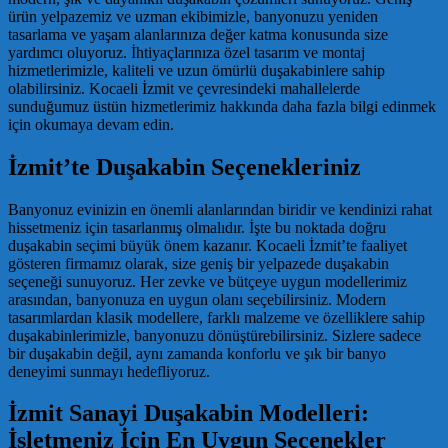
ürün yelpazemiz ve uzman ekibimizle, banyonuzu yeniden
tasarlama ve yaşam alanlarınıza değer katma konusunda size
yardımcı oluyoruz. İhtiyaçlarınıza özel tasarım ve montaj
hizmetlerimizle, kaliteli ve uzun ömürlü duşakabinlere sahip
olabilirsiniz. Kocaeli İzmit ve çevresindeki mahallelerde
sunduğumuz üstün hizmetlerimiz hakkında daha fazla bilgi edinmek
için okumaya devam edin.
İzmit’te Duşakabin Seçenekleriniz
Banyonuz evinizin en önemli alanlarından biridir ve kendinizi rahat
hissetmeniz için tasarlanmış olmalıdır. İşte bu noktada doğru
duşakabin seçimi büyük önem kazanır. Kocaeli İzmit’te faaliyet
gösteren firmamız olarak, size geniş bir yelpazede duşakabin
seçeneği sunuyoruz. Her zevke ve bütçeye uygun modellerimiz
arasından, banyonuza en uygun olanı seçebilirsiniz. Modern
tasarımlardan klasik modellere, farklı malzeme ve özelliklere sahip
duşakabinlerimizle, banyonuzu dönüştürebilirsiniz. Sizlere sadece
bir duşakabin değil, aynı zamanda konforlu ve şık bir banyo
deneyimi sunmayı hedefliyoruz.
İzmit Sanayi Duşakabin Modelleri:
İşletmeniz İçin En Uygun Seçenekler