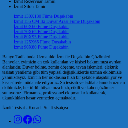
İzmit Rezervuar Tamiri
İzmit Sifon Tamiri
İzmit 130X130 Füme Duşakabin
İzmit 155 CM İki Duvar Arası Füme Duşakabin
İzmit 60X60 Füme Duşakabin
İzmit 70X65 Füme Duşakabin
İzmit 80X95 Füme Duşakabin
İzmit 125X65 Füme Duşakabin
İzmit 90X80 Füme Duşakabin
Banyo Tadilatında Uzmanlık: İzmit'te Duşakabin Çözümleri
Banyolar, evimizin en çok kullanılan ve kişisel bakımımıza ayrılan
alanlarıdır. Duvar bölme, zemin döşeme, tavan işlemleri, elektrik
tesisatı yenileme gibi tüm yapısal değişikliklerde uzman ekibimizle
yanınızdayız. İzmit'in her noktasına hızlı bir şekilde ulaşabiliyor ve
kısa sürede müdahale ediyoruz. Su tesisatı ve tadilat alanında uzman
ekibimizle, her türlü ihtiyacınıza hızlı, etkili ve kalıcı çözümler
sunuyoruz. Firmamız, profesyonel ekipmanlar kullanarak,
tıkanıklıkları hasar vermeden açmaktadır.
İzmit Tesisat - Kocaeli Su Tesisatçısı