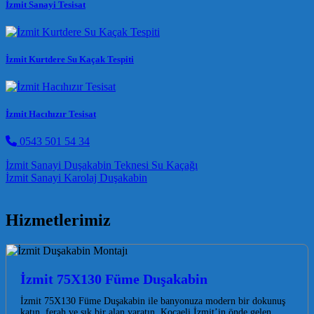
İzmit Sanayi Tesisat
İzmit Kurtdere Su Kaçak Tespiti
İzmit Hacıhızır Tesisat
0543 501 54 34
Post navigation
İzmit Sanayi Duşakabin Teknesi Su Kaçağı
İzmit Sanayi Karolaj Duşakabin
Hizmetlerimiz
İzmit 75X130 Füme Duşakabin
İzmit 75X130 Füme Duşakabin ile banyonuza modern bir dokunuş
katın, ferah ve şık bir alan yaratın. Kocaeli İzmit’in önde gelen…