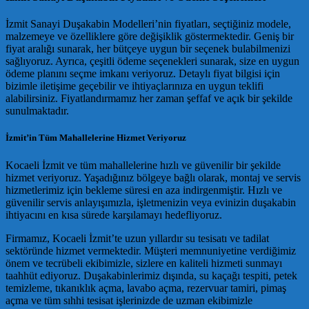
İzmit Sanayi Duşakabin Modelleri’nin fiyatları, seçtiğiniz modele,
malzemeye ve özelliklere göre değişiklik göstermektedir. Geniş bir
fiyat aralığı sunarak, her bütçeye uygun bir seçenek bulabilmenizi
sağlıyoruz. Ayrıca, çeşitli ödeme seçenekleri sunarak, size en uygun
ödeme planını seçme imkanı veriyoruz. Detaylı fiyat bilgisi için
bizimle iletişime geçebilir ve ihtiyaçlarınıza en uygun teklifi
alabilirsiniz. Fiyatlandırmamız her zaman şeffaf ve açık bir şekilde
sunulmaktadır.
İzmit’in Tüm Mahallelerine Hizmet Veriyoruz
Kocaeli İzmit ve tüm mahallelerine hızlı ve güvenilir bir şekilde
hizmet veriyoruz. Yaşadığınız bölgeye bağlı olarak, montaj ve servis
hizmetlerimiz için bekleme süresi en aza indirgenmiştir. Hızlı ve
güvenilir servis anlayışımızla, işletmenizin veya evinizin duşakabin
ihtiyacını en kısa sürede karşılamayı hedefliyoruz.
Firmamız, Kocaeli İzmit’te uzun yıllardır su tesisatı ve tadilat
sektöründe hizmet vermektedir. Müşteri memnuniyetine verdiğimiz
önem ve tecrübeli ekibimizle, sizlere en kaliteli hizmeti sunmayı
taahhüt ediyoruz. Duşakabinlerimiz dışında, su kaçağı tespiti, petek
temizleme, tıkanıklık açma, lavabo açma, rezervuar tamiri, pimaş
açma ve tüm sıhhi tesisat işlerinizde de uzman ekibimizle