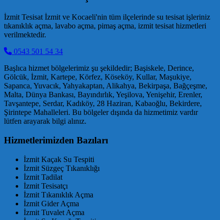
İzmit Tesisat İzmit ve Kocaeli'nin tüm ilçelerinde su tesisat işleriniz
tıkanıklık açma, lavabo açma, pimaş açma, izmit tesisat hizmetleri
verilmektedir.
0543 501 54 34
Başlıca hizmet bölgelerimiz şu şekildedir; Başiskele, Derince,
Gölcük, İzmit, Kartepe, Körfez, Köseköy, Kullar, Maşukiye,
Sapanca, Yuvacık, Yahyakaptan, Alikahya, Bekirpaşa, Bağçeşme,
Malta, Dünya Bankası, Bayındırlık, Yeşilova, Yenişehir, Erenler,
Tavşantepe, Serdar, Kadıköy, 28 Haziran, Kabaoğlu, Bekirdere,
Şirintepe Mahalleleri. Bu bölgeler dışında da hizmetimiz vardır
lütfen arayarak bilgi alınız.
Hizmetlerimizden Bazıları
İzmit Kaçak Su Tespiti
İzmit Süzgeç Tıkanıklığı
İzmit Tadilat
İzmit Tesisatçı
İzmit Tıkanıklık Açma
İzmit Gider Açma
İzmit Tuvalet Açma