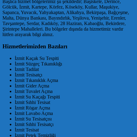
Başlıca hizmet bölgelerimiz şu şekildedir; Başiskele, Derince,
Gölcük, İzmit, Kartepe, Körfez, Köseköy, Kullar, Maşukiye,
Sapanca, Yuvacık, Yahyakaptan, Alikahya, Bekirpaşa, Bağçeşme,
Malta, Dünya Bankası, Bayındırlık, Yeşilova, Yenişehir, Erenler,
Tavşantepe, Serdar, Kadıköy, 28 Haziran, Kabaoğlu, Bekirdere,
Şirintepe Mahalleleri. Bu bölgeler dışında da hizmetimiz vardır
lütfen arayarak bilgi alınız.
Hizmetlerimizden Bazıları
İzmit Kaçak Su Tespiti
İzmit Süzgeç Tıkanıklığı
İzmit Tadilat
İzmit Tesisatçı
İzmit Tıkanıklık Açma
İzmit Gider Açma
İzmit Tuvalet Açma
İzmit Su Kaçağı Tespiti
İzmit Sıhhi Tesisat
İzmit Rögar Açma
İzmit Lavabo Açma
İzmit Su Tesisatçısı
İzmit Sıhhi Tesisatçı
İzmit Tesisat
İzmit Petek Temizliği