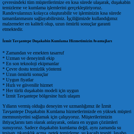
çevresindeki tüm müşterilerimize en kısa sürede ulaşarak, duşakabin
temizleme ve kumlama işlemlerini gerçekleştiriyoruz.
Randevularınızı kolayca oluşturabilir ve işleminizin kısa sürede
tamamlanmasını sağlayabilirsiniz. İşçiliğimizde kullandığımız
malzemeler en kaliteli olup, uzun ömürlü sonuçlar garanti
etmektedir.
İzmit Tavşantepe Duşakabin Kumlama Hizmetimizin Avantajları
* Zamandan ve emekten tasarruf
* Uzman ve deneyimli ekip
* En son teknoloji ekipmanlar
* Çevre dostu temizlik yöntemi
* Uzun ömürlü sonuçlar
* Uygun fiyatlar
* Hızlı ve güvenilir hizmet
* Her türlü duşakabin modeli için uygun
* İzmit Tavşantepe bölgesine hızlı ulaşım
Yılların vermiş olduğu deneyim ve uzmanlığımız ile İzmit
Tavşantepe Duşakabin Kumlama hizmetlerimizde en yüksek müşteri
memnuniyetini sağlamak için çalışıyoruz. Müşterilerimizin
ihtiyaçlarını tam olarak anlayarak, onlara en uygun çözümleri
sunuyoruz. Sadece duşakabin kumlama değil, aynı zamanda su
tesisatı, tıkanıklık açma, petek temizleme, su kaçağı tespiti, lavabo