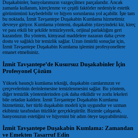
Duşakabinler, banyolarımızın vazgeçilmez parçalarıdır. Ancak
zamanla kullanım, kireçlenme ve çeşitli faktörler nedeniyle estetik
görünümünü kaybedebilir ve hijyen sorunlarına yol açabilir. İşte tam
bu noktada, İzmit Tavşantepe Duşakabin Kumlama hizmetimiz
devreye giriyor. Kumlama yöntemi, duşakabin yüzeyindeki kir, kireç
ve pası etkili bir şekilde temizleyerek, orijinal parlaklığını geri
kazandırır. Bu yöntem, kimyasal maddelere nazaran daha çevre
dostu ve sağlıklı bir temizlik sağlar. Uzun ömürlü sonuçlar için,
İzmit Tavşantepe Duşakabin Kumlama işlemini profesyonellere
emanet etmelisiniz.
İzmit Tavşantepe’de Kusursuz Duşakabinler İçin
Profesyonel Çözüm
Yüksek basınçlı kumlama tekniği, duşakabin camlarınızın ve
çerçevelerinin derinlemesine temizlenmesini sağlar. Bu yöntem,
diğer temizlik yöntemlerinden çok daha etkilidir ve zorlu lekeleri
bile ortadan kaldırır. İzmit Tavşantepe Duşakabin Kumlama
hizmetimiz, her türlü duşakabin modeli için uygundur ve uzman
ekibimiz tarafından titizlikle gerçekleştirilir. Bizimle çalışarak,
banyonuzun estetiğini ve hijyenini bir adım öteye taşıyabilirsiniz.
İzmit Tavşantepe Duşakabin Kumlama: Zamandan
ve Emekten Tasarruf Edin