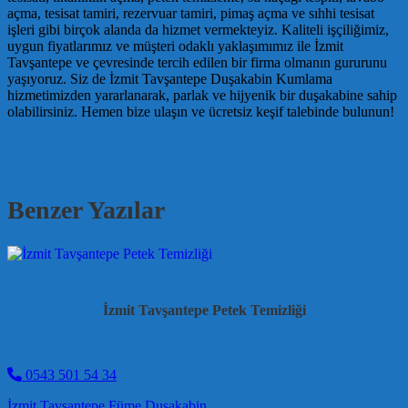
açma, tesisat tamiri, rezervuar tamiri, pimaş açma ve sıhhi tesisat
işleri gibi birçok alanda da hizmet vermekteyiz. Kaliteli işçiliğimiz,
uygun fiyatlarımız ve müşteri odaklı yaklaşımımız ile İzmit
Tavşantepe ve çevresinde tercih edilen bir firma olmanın gururunu
yaşıyoruz. Siz de İzmit Tavşantepe Duşakabin Kumlama
hizmetimizden yararlanarak, parlak ve hijyenik bir duşakabine sahip
olabilirsiniz. Hemen bize ulaşın ve ücretsiz keşif talebinde bulunun!
Benzer Yazılar
İzmit Tavşantepe Petek Temizliği
0543 501 54 34
İzmit Tavşantepe Füme Duşakabin