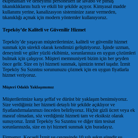
ekipmanları ve deneyimli personelleri ile lavabo ve pimaş
tıkanıklıklarını hızlı ve etkili bir şekilde açıyor. Kimyasal madde
kullanımı yerine, kanalizasyon sisteminize zarar vermeden,
tıkanıklığı açmak için modern yöntemler kullanıyoruz.
Tepeköy’de Kaliteli ve Güvenilir Hizmet
Tepeköy’de yaşayan müşterilerimize, kaliteli ve güvenilir hizmet
sunmak için sürekli olarak kendimizi geliştiriyoruz. İşinde uzman,
deneyimli ve güler yüzlü ekibimiz, sorunlarınıza en uygun çözümleri
bulmak için çalışıyor. Müşteri memnuniyeti bizim için her şeyden
önce gelir. Size en iyi hizmeti sunmak, işimizin temel taşıdır. İzmit
Tepeköy Su Sızıntısı sorununuzu çözmek için en uygun fiyatlarla
hizmet veriyoruz.
Müşteri Odaklı Yaklaşımımız
Müşterilerimize karşı şeffaf ve dürüst bir yaklaşım benimsiyoruz.
Size verdiğimiz her hizmeti detaylı bir şekilde açıklıyor ve
fiyatlandırmalarımızı önceden belirliyoruz. Hiçbir gizli ücret veya ek
masraf olmadan, söz verdiğimiz hizmeti tam ve eksiksiz olarak
sunuyoruz. İzmit Tepeköy Su Sızıntısı ve diğer tüm tesisat
sorunlarınızda, size en iyi hizmeti sunmak için buradayız.
Firmamız, Kocaeli İzmit ve çevresinde 10 yılı aşkın süredir su