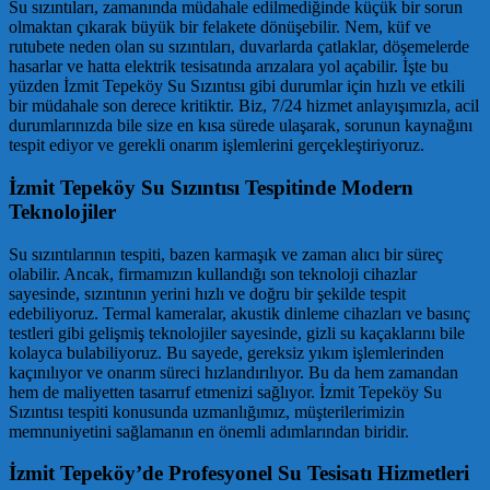
Su sızıntıları, zamanında müdahale edilmediğinde küçük bir sorun
olmaktan çıkarak büyük bir felakete dönüşebilir. Nem, küf ve
rutubete neden olan su sızıntıları, duvarlarda çatlaklar, döşemelerde
hasarlar ve hatta elektrik tesisatında arızalara yol açabilir. İşte bu
yüzden İzmit Tepeköy Su Sızıntısı gibi durumlar için hızlı ve etkili
bir müdahale son derece kritiktir. Biz, 7/24 hizmet anlayışımızla, acil
durumlarınızda bile size en kısa sürede ulaşarak, sorunun kaynağını
tespit ediyor ve gerekli onarım işlemlerini gerçekleştiriyoruz.
İzmit Tepeköy Su Sızıntısı Tespitinde Modern
Teknolojiler
Su sızıntılarının tespiti, bazen karmaşık ve zaman alıcı bir süreç
olabilir. Ancak, firmamızın kullandığı son teknoloji cihazlar
sayesinde, sızıntının yerini hızlı ve doğru bir şekilde tespit
edebiliyoruz. Termal kameralar, akustik dinleme cihazları ve basınç
testleri gibi gelişmiş teknolojiler sayesinde, gizli su kaçaklarını bile
kolayca bulabiliyoruz. Bu sayede, gereksiz yıkım işlemlerinden
kaçınılıyor ve onarım süreci hızlandırılıyor. Bu da hem zamandan
hem de maliyetten tasarruf etmenizi sağlıyor. İzmit Tepeköy Su
Sızıntısı tespiti konusunda uzmanlığımız, müşterilerimizin
memnuniyetini sağlamanın en önemli adımlarından biridir.
İzmit Tepeköy’de Profesyonel Su Tesisatı Hizmetleri