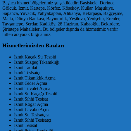
Başlıca hizmet bölgelerimiz şu şekildedir; Başiskele, Derince,
Gölcük, İzmit, Kartepe, Körfez, Köseköy, Kullar, Maşukiye,
Sapanca, Yuvacık, Yahyakaptan, Alikahya, Bekirpaşa, Bağçeşme,
Malta, Dünya Bankası, Bayındırlık, Yeşilova, Yenişehir, Erenler,
Tavşantepe, Serdar, Kadıköy, 28 Haziran, Kabaoğlu, Bekirdere,
Şirintepe Mahalleleri. Bu bölgeler dışında da hizmetimiz vardır
lütfen arayarak bilgi alınız.
Hizmetlerimizden Bazıları
İzmit Kaçak Su Tespiti
İzmit Süzgeç Tıkanıklığı
İzmit Tadilat
İzmit Tesisatçı
İzmit Tıkanıklık Açma
İzmit Gider Açma
İzmit Tuvalet Açma
İzmit Su Kaçağı Tespiti
İzmit Sıhhi Tesisat
İzmit Rögar Açma
İzmit Lavabo Açma
İzmit Su Tesisatçısı
İzmit Sıhhi Tesisatçı
İzmit Tesisat
İzmit Petek Temizliği