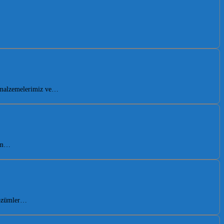
i malzemelerimiz ve…
hem…
 çözümler…