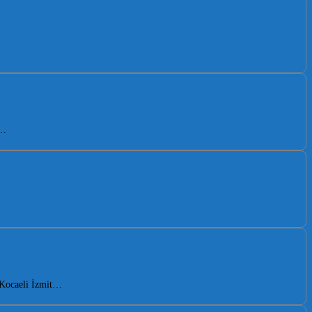
ı…
. Kocaeli İzmit…