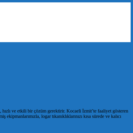
ızlı ve etkili bir çözüm gerektirir. Kocaeli İzmit’te faaliyet gösteren
ş ekipmanlarımızla, logar tıkanıklıklarınızı kısa sürede ve kalıcı