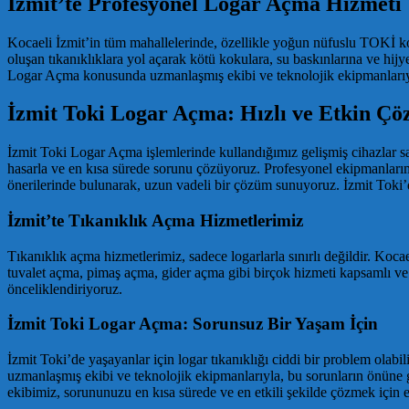
İzmit’te Profesyonel Logar Açma Hizmeti
Kocaeli İzmit’in tüm mahallelerinde, özellikle yoğun nüfuslu TOKİ konutl
oluşan tıkanıklıklara yol açarak kötü kokulara, su baskınlarına ve hijye
Logar Açma konusunda uzmanlaşmış ekibi ve teknolojik ekipmanlarıyla,
İzmit Toki Logar Açma: Hızlı ve Etkin Çö
İzmit Toki Logar Açma işlemlerinde kullandığımız gelişmiş cihazlar say
hasarla ve en kısa sürede sorunu çözüyoruz. Profesyonel ekipmanlarımı
önerilerinde bulunarak, uzun vadeli bir çözüm sunuyoruz. İzmit Toki’
İzmit’te Tıkanıklık Açma Hizmetlerimiz
Tıkanıklık açma hizmetlerimiz, sadece logarlarla sınırlı değildir. Koc
tuvalet açma, pimaş açma, gider açma gibi birçok hizmeti kapsamlı v
önceliklendiriyoruz.
İzmit Toki Logar Açma: Sorunsuz Bir Yaşam İçin
İzmit Toki’de yaşayanlar için logar tıkanıklığı ciddi bir problem olab
uzmanlaşmış ekibi ve teknolojik ekipmanlarıyla, bu sorunların önüne ge
ekibimiz, sorununuzu en kısa sürede ve en etkili şekilde çözmek için el