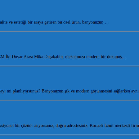
ite ve estetiği bir araya getiren bu özel ürün, banyonuzun…
10 CM İki Duvar Arası Mika Duşakabin, mekanınıza modern bir dokunuş…
emeyi mi planlıyorsunuz? Banyonuzun şık ve modern görünmesini sağlarken ay
iyonel bir çözüm arıyorsanız, doğru adrestesiniz. Kocaeli İzmit merkezli fi