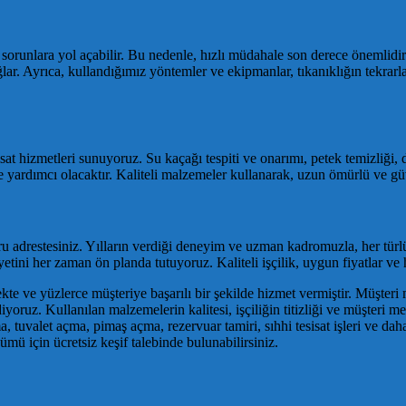
i sorunlara yol açabilir. Bu nedenle, hızlı müdahale son derece önemlid
lar. Ayrıca, kullandığımız yöntemler ve ekipmanlar, tıkanıklığın tekrarl
 hizmetleri sunuyoruz. Su kaçağı tespiti ve onarımı, petek temizliği, duş
e yardımcı olacaktır. Kaliteli malzemeler kullanarak, uzun ömürlü ve g
oğru adrestesiniz. Yılların verdiği deneyim ve uzman kadromuzla, her tü
tini her zaman ön planda tutuyoruz. Kaliteli işçilik, uygun fiyatlar ve 
kte ve yüzlerce müşteriye başarılı bir şekilde hizmet vermiştir. Müşter
yoruz. Kullanılan malzemelerin kalitesi, işçiliğin titizliği ve müşteri m
çma, tuvalet açma, pimaş açma, rezervuar tamiri, sıhhi tesisat işleri ve
ümü için ücretsiz keşif talebinde bulunabilirsiniz.