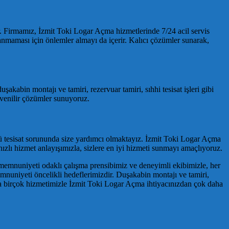
ir. Firmamız, İzmit Toki Logar Açma hizmetlerinde 7/24 acil servis
anmaması için önlemler almayı da içerir. Kalıcı çözümler sunarak,
akabin montajı ve tamiri, rezervuar tamiri, sıhhi tesisat işleri gibi
üvenilir çözümler sunuyoruz.
rlü tesisat sorununda size yardımcı olmaktayız. İzmit Toki Logar Açma
hızlı hizmet anlayışımızla, sizlere en iyi hizmeti sunmayı amaçlıyoruz.
i memnuniyeti odaklı çalışma prensibimiz ve deneyimli ekibimizle, her
emnuniyeti öncelikli hedeflerimizdir. Duşakabin montajı ve tamiri,
 daha birçok hizmetimizle İzmit Toki Logar Açma ihtiyacınızdan çok daha