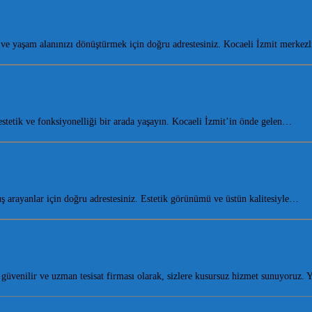
 yaşam alanınızı dönüştürmek için doğru adrestesiniz. Kocaeli İzmit merkez
tetik ve fonksiyonelliği bir arada yaşayın. Kocaeli İzmit’in önde gelen…
arayanlar için doğru adrestesiniz. Estetik görünümü ve üstün kalitesiyle…
güvenilir ve uzman tesisat firması olarak, sizlere kusursuz hizmet sunuyoruz. 