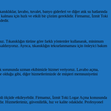
anıklıklar, lavabo, tuvalet, banyo giderleri ve diğer atık su hatlarında
 kalması için hızlı ve etkili bir çözüm gereklidir. Firmamız, İzmit Toki
dedir.
oruz. Tıkanıklığın türüne göre farklı yöntemler kullanarak, minimum
aldırıyoruz. Ayrıca, tıkanıklığın tekrarlanmaması için önleyici bakım
anıklık sorununda uzman ekibimizle hizmet veriyoruz. Lavabo açma,
e olduğu gibi, diğer hizmetlerimizde de müşteri memnuniyetini
önemli ölçüde etkileyebilir. Firmamız, İzmit Toki Logar Açma konusunda
. Hizmetlerimiz, güvenilirlik, hız ve kalite odaklıdır. Profesyonel