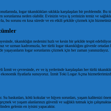
arında, logar tıkanıklıkları sıklıkla karşılaşılan bir problemdir. Bu tık
n sorunlarına neden olabilir. Evinizin veya iş yerinizin temiz ve sağlıklı
 bu sorunu en kısa sürede ve en etkili şekilde çözmek için hizmetiniz
zümler
esinde, tıkanıklığın nedenini hızlı ve kesin bir şekilde tespit edebiliy
z ve uzman kadromuzla, her türlü logar tıkanıklığını güvenle ortadan k
de yaşayanların logar sorunlarını çözmek için her zaman yanınızdayız.
aeli İzmit ve çevresinde, ev ve iş yerlerinde karşılaşılan her türlü tık
e ekonomik fiyatlarla sunuyoruz. İzmit Toki Logar Açma hizmetlerimizd
ilir. Su baskınları, kötü kokular ve hijyen sorunları, yaşam kalitenizi 
çmek ve yaşam alanlarınızı güvenli ve sağlıklı tutmak için çalışmaktadır
inden gelenin en iyisini yapacaktır.