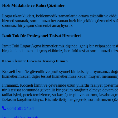
Hızlı Müdahale ve Kalıcı Çözümler
Logar tıkanıklıkları, beklenmedik zamanlarda ortaya çıkabilir ve cidd
hizmeti sunarak, sorununuzu her zaman hızlı bir şekilde çözmenizi sağ
sorunsuz bir yaşam sürmenizi amaçlıyoruz.
İzmit Toki’de Profesyonel Tesisat Hizmetleri
İzmit Toki Logar Açma hizmetlerimiz dışında, geniş bir yelpazede tesisat
birçok alanda uzmanlaşmış ekibimiz, her türlü tesisat sorununuzda siz
Kocaeli İzmit’te Güvenilir Tesisatçı Hizmeti
Kocaeli İzmit’te güvenilir ve profesyonel bir tesisatçı arıyorsanız, d
hizmetlerimizden diğer tesisat hizmetlerimize kadar, müşteri memnuniye
Firmamız, Kocaeli İzmit ve çevresinde uzun yıllardır faaliyet gösterme
türlü tesisat sorununda güvenilir bir çözüm ortağınız olmaya devam edi
tadilat işleri, petek temizleme, su kaçağı tespiti ve onarımı, lavabo a
fazlasını karşılamaktayız. Bizimle iletişime geçerek, sorunlarınızın çöz
0543 501 54 34
İzmit Toki Su Tesisatı