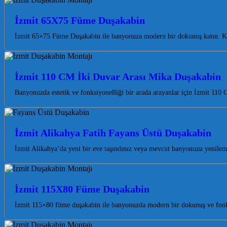
İzmit 65X75 Füme Duşakabin
İzmit 65×75 Füme Duşakabin ile banyonuza modern bir dokunuş katın. Kal
İzmit 110 CM İki Duvar Arası Mika Duşakabin
Banyonuzda estetik ve fonksiyonelliği bir arada arayanlar için İzmit 1
İzmit Alikahya Fatih Fayans Üstü Duşakabin
İzmit Alikahya’da yeni bir eve taşındınız veya mevcut banyonuzu yenil
İzmit 115X80 Füme Duşakabin
İzmit 115×80 füme duşakabin ile banyonuzda modern bir dokunuş ve fonks