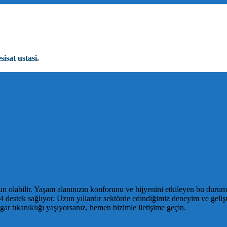
sisat ustasi.
n olabilir. Yaşam alanınızın konforunu ve hijyenini etkileyen bu durum, h
destek sağlıyor. Uzun yıllardır sektörde edindiğimiz deneyim ve gelişmi
gar tıkanıklığı yaşıyorsanız, hemen bizimle iletişime geçin.