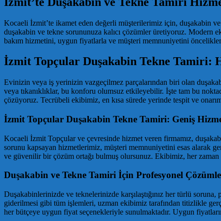
İzmit’te Duşakabin ve Tekne Tamiri Hizme
Kocaeli İzmit’te ikamet eden değerli müşterilerimiz için, duşakabin v
duşakabin ve tekne sorununuza kalıcı çözümler üretiyoruz. Modern ekipm
bakım hizmetini, uygun fiyatlarla ve müşteri memnuniyetini öncelikl
İzmit Topçular Duşakabin Tekne Tamiri: H
Evinizin veya iş yerinizin vazgeçilmez parçalarından biri olan duşakab
veya tıkanıklıklar, bu konforu olumsuz etkileyebilir. İşte tam bu nokta
çözüyoruz. Tecrübeli ekibimiz, en kısa sürede yerinde tespit ve onarım
İzmit Topçular Duşakabin Tekne Tamiri: Geniş Hizme
Kocaeli İzmit Topçular ve çevresinde hizmet veren firmamız, duşakabin 
sorunu kapsayan hizmetlerimiz, müşteri memnuniyetini esas alarak gerçek
ve güvenilir bir çözüm ortağı bulmuş olursunuz. Ekibimiz, her zaman
Duşakabin ve Tekne Tamiri İçin Profesyonel Çözümle
Duşakabinlerinizde ve teknelerinizde karşılaştığınız her türlü soruna, p
giderilmesi gibi tüm işlemleri, uzman ekibimiz tarafından titizlikle ger
her bütçeye uygun fiyat seçenekleriyle sunulmaktadır. Uygun fiyatlar