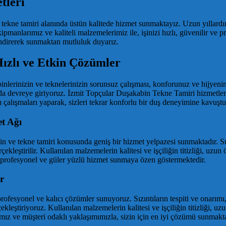
tleri
e tekne tamiri alanında üstün kalitede hizmet sunmaktayız. Uzun yıllar
anlarımız ve kaliteli malzemelerimiz ile, işinizi hızlı, güvenilir ve pr
endirerek sunmaktan mutluluk duyarız.
ızlı ve Etkin Çözümler
inlerinizin ve teknelerinizin sorunsuz çalışması, konforunuz ve hijyenin
da devreye giriyoruz. İzmit Topçular Duşakabin Tekne Tamiri hizmetlerimi
 çalışmaları yaparak, sizleri tekrar konforlu bir duş deneyimine kavuştu
t Ağı
ve tekne tamiri konusunda geniş bir hizmet yelpazesi sunmaktadır. Su sız
leştirilir. Kullanılan malzemelerin kalitesi ve işçiliğin titizliği, uzun
 profesyonel ve güler yüzlü hizmet sunmaya özen göstermektedir.
r
rofesyonel ve kalıcı çözümler sunuyoruz. Sızıntıların tespiti ve onarımı, 
çekleştiriyoruz. Kullanılan malzemelerin kalitesi ve işçiliğin titizliği, u
ımız ve müşteri odaklı yaklaşımımızla, sizin için en iyi çözümü sunmakt