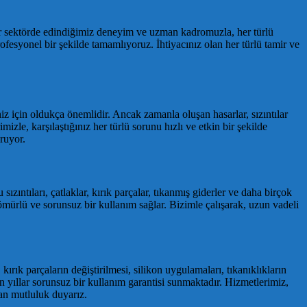
dır sektörde edindiğimiz deneyim ve uzman kadromuzla, her türlü
ofesyonel bir şekilde tamamlıyoruz. İhtiyacınız olan her türlü tamir ve
iz için oldukça önemlidir. Ancak zamanla oluşan hasarlar, sızıntılar
zle, karşılaştığınız her türlü sorunu hızlı ve etkin bir şekilde
ruyor.
ıntıları, çatlaklar, kırık parçalar, tıkanmış giderler ve daha birçok
 ömürlü ve sorunsuz bir kullanım sağlar. Bizimle çalışarak, uzun vadeli
kırık parçaların değiştirilmesi, silikon uygulamaları, tıkanıklıkların
zun yıllar sorunsuz bir kullanım garantisi sunmaktadır. Hizmetlerimiz,
an mutluluk duyarız.