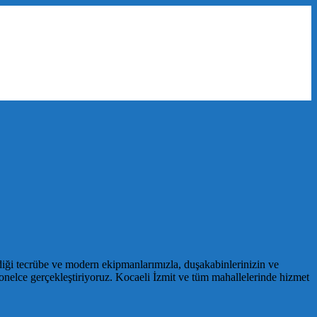
diği tecrübe ve modern ekipmanlarımızla, duşakabinlerinizin ve
esyonelce gerçekleştiriyoruz. Kocaeli İzmit ve tüm mahallelerinde hizmet