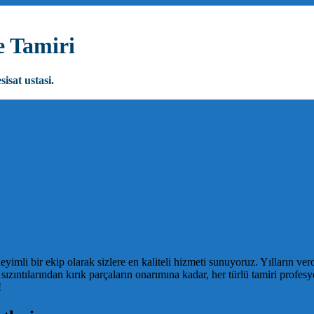
e Tamiri
sisat ustasi.
li bir ekip olarak sizlere en kaliteli hizmeti sunuyoruz. Yılların ver
Su sızıntılarından kırık parçaların onarımına kadar, her türlü tamiri prof
!