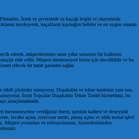
. Firmamız, İzmit ve çevresinde su kaçağı tespiti ve onarımında
noktasını inceleyerek, kaçakların kaynağını belirler ve en uygun onarım
rcih ederek, müşterilerimize uzun yıllar sorunsuz bir kullanım
nuçlar elde edilir. Müşteri memnuniyeti bizim için önceliklidir ve bu
izmet edecek bir tamir garantisi sağlar.
ı ve etkili çözümler sunuyoruz. Duşakabin ve tekne tamirinin yanı sıra,
lde sunuyoruz. İzmit Topçular Duşakabin Tekne Tamiri hizmetimiz, bu
amayı amaçlamaktadır.
şteri memnuniyetine verdiğimiz önem, işimizin kalitesi ve deneyimli
zleme, lavabo açma, rezervuar tamiri, pımaş açma ve sıhhi tesisat işleri
uz. Müşteri yorumları ve referanslarımız, hizmetlerimizden
lirsiniz.