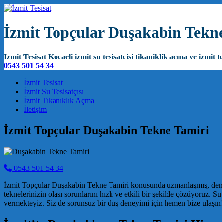
İzmit Topçular Duşakabin Tekn
Izmit Tesisat Kocaeli izmit su tesisatcisi tikaniklik acma ve izmit te
0543 501 54 34
Main Navigation
İzmit Tesisat
İzmit Su Tesisatçısı
İzmit Tıkanıklık Açma
İletişim
İzmit Topçular Duşakabin Tekne Tamiri
0543 501 54 34
İzmit Topçular Duşakabin Tekne Tamiri konusunda uzmanlaşmış, deneyim
teknelerinizin olası sorunlarını hızlı ve etkili bir şekilde çözüyoruz. 
vermekteyiz. Siz de sorunsuz bir duş deneyimi için hemen bize ulaşın