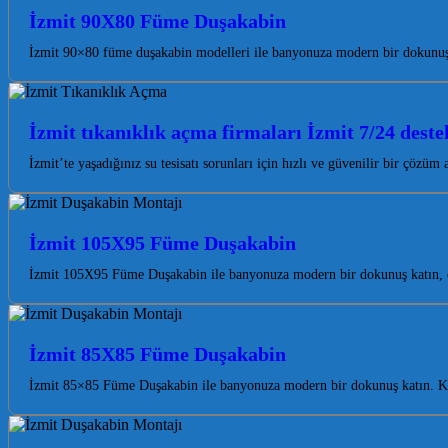
İzmit 90X80 Füme Duşakabin
İzmit 90×80 füme duşakabin modelleri ile banyonuza modern bir dokunuş
İzmit tıkanıklık açma firmaları İzmit 7/24 deste
İzmit’te yaşadığınız su tesisatı sorunları için hızlı ve güvenilir bir çözü
İzmit 105X95 Füme Duşakabin
İzmit 105X95 Füme Duşakabin ile banyonuza modern bir dokunuş katın, es
İzmit 85X85 Füme Duşakabin
İzmit 85×85 Füme Duşakabin ile banyonuza modern bir dokunuş katın. Koca