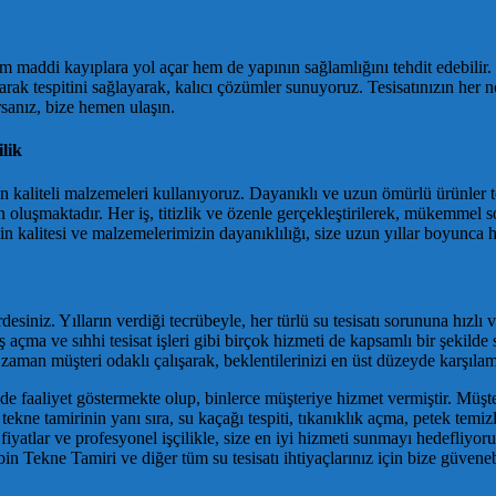
Hem maddi kayıplara yol açar hem de yapının sağlamlığını tehdit edebilir
rak tespitini sağlayarak, kalıcı çözümler sunuyoruz. Tesisatınızın her 
sanız, bize hemen ulaşın.
lik
kaliteli malzemeleri kullanıyoruz. Dayanıklı ve uzun ömürlü ürünler te
oluşmaktadır. Her iş, titizlik ve özenle gerçekleştirilerek, mükemmel so
n kalitesi ve malzemelerimizin dayanıklılığı, size uzun yıllar boyunca h
desiniz. Yılların verdiği tecrübeyle, her türlü su tesisatı sorununa hızl
ş açma ve sıhhi tesisat işleri gibi birçok hizmeti de kapsamlı bir şeki
 zaman müşteri odaklı çalışarak, beklentilerinizi en üst düzeyde karşıl
ründe faaliyet göstermekte olup, binlerce müşteriye hizmet vermiştir. Mü
tekne tamirinin yanı sıra, su kaçağı tespiti, tıkanıklık açma, petek temi
fiyatlar ve profesyonel işçilikle, size en iyi hizmeti sunmayı hedefliyor
Tekne Tamiri ve diğer tüm su tesisatı ihtiyaçlarınız için bize güvenebi