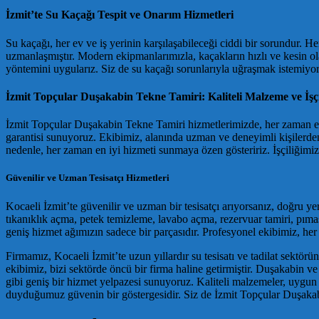
İzmit’te Su Kaçağı Tespit ve Onarım Hizmetleri
Su kaçağı, her ev ve iş yerinin karşılaşabileceği ciddi bir sorundur. 
uzmanlaşmıştır. Modern ekipmanlarımızla, kaçakların hızlı ve kesin ola
yöntemini uygularız. Siz de su kaçağı sorunlarıyla uğraşmak istemiyor
İzmit Topçular Duşakabin Tekne Tamiri: Kaliteli Malzeme ve İşçi
İzmit Topçular Duşakabin Tekne Tamiri hizmetlerimizde, her zaman en 
garantisi sunuyoruz. Ekibimiz, alanında uzman ve deneyimli kişilerden 
nedenle, her zaman en iyi hizmeti sunmaya özen gösteririz. İşçiliğimizi
Güvenilir ve Uzman Tesisatçı Hizmetleri
Kocaeli İzmit’te güvenilir ve uzman bir tesisatçı arıyorsanız, doğru yer
tıkanıklık açma, petek temizleme, lavabo açma, rezervuar tamiri, pıma
geniş hizmet ağımızın sadece bir parçasıdır. Profesyonel ekibimiz, her
Firmamız, Kocaeli İzmit’te uzun yıllardır su tesisatı ve tadilat sektö
ekibimiz, bizi sektörde öncü bir firma haline getirmiştir. Duşakabin ve 
gibi geniş bir hizmet yelpazesi sunuyoruz. Kaliteli malzemeler, uygun 
duyduğumuz güvenin bir göstergesidir. Siz de İzmit Topçular Duşakabin 