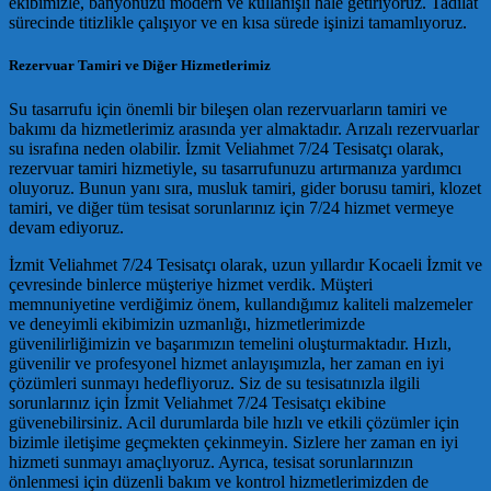
ekibimizle, banyonuzu modern ve kullanışlı hale getiriyoruz. Tadilat
sürecinde titizlikle çalışıyor ve en kısa sürede işinizi tamamlıyoruz.
Rezervuar Tamiri ve Diğer Hizmetlerimiz
Su tasarrufu için önemli bir bileşen olan rezervuarların tamiri ve
bakımı da hizmetlerimiz arasında yer almaktadır. Arızalı rezervuarlar
su israfına neden olabilir. İzmit Veliahmet 7/24 Tesisatçı olarak,
rezervuar tamiri hizmetiyle, su tasarrufunuzu artırmanıza yardımcı
oluyoruz. Bunun yanı sıra, musluk tamiri, gider borusu tamiri, klozet
tamiri, ve diğer tüm tesisat sorunlarınız için 7/24 hizmet vermeye
devam ediyoruz.
İzmit Veliahmet 7/24 Tesisatçı olarak, uzun yıllardır Kocaeli İzmit ve
çevresinde binlerce müşteriye hizmet verdik. Müşteri
memnuniyetine verdiğimiz önem, kullandığımız kaliteli malzemeler
ve deneyimli ekibimizin uzmanlığı, hizmetlerimizde
güvenilirliğimizin ve başarımızın temelini oluşturmaktadır. Hızlı,
güvenilir ve profesyonel hizmet anlayışımızla, her zaman en iyi
çözümleri sunmayı hedefliyoruz. Siz de su tesisatınızla ilgili
sorunlarınız için İzmit Veliahmet 7/24 Tesisatçı ekibine
güvenebilirsiniz. Acil durumlarda bile hızlı ve etkili çözümler için
bizimle iletişime geçmekten çekinmeyin. Sizlere her zaman en iyi
hizmeti sunmayı amaçlıyoruz. Ayrıca, tesisat sorunlarınızın
önlenmesi için düzenli bakım ve kontrol hizmetlerimizden de