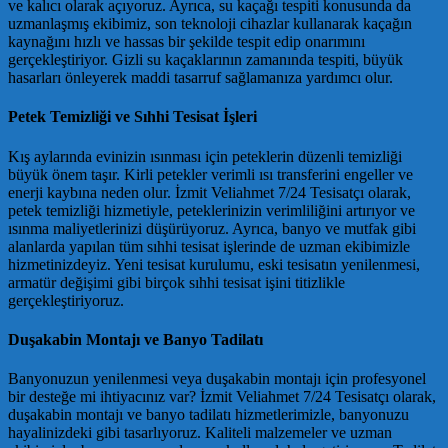
ve kalıcı olarak açıyoruz. Ayrıca, su kaçağı tespiti konusunda da
uzmanlaşmış ekibimiz, son teknoloji cihazlar kullanarak kaçağın
kaynağını hızlı ve hassas bir şekilde tespit edip onarımını
gerçekleştiriyor. Gizli su kaçaklarının zamanında tespiti, büyük
hasarları önleyerek maddi tasarruf sağlamanıza yardımcı olur.
Petek Temizliği ve Sıhhi Tesisat İşleri
Kış aylarında evinizin ısınması için peteklerin düzenli temizliği
büyük önem taşır. Kirli petekler verimli ısı transferini engeller ve
enerji kaybına neden olur. İzmit Veliahmet 7/24 Tesisatçı olarak,
petek temizliği hizmetiyle, peteklerinizin verimliliğini artırıyor ve
ısınma maliyetlerinizi düşürüyoruz. Ayrıca, banyo ve mutfak gibi
alanlarda yapılan tüm sıhhi tesisat işlerinde de uzman ekibimizle
hizmetinizdeyiz. Yeni tesisat kurulumu, eski tesisatın yenilenmesi,
armatür değişimi gibi birçok sıhhi tesisat işini titizlikle
gerçekleştiriyoruz.
Duşakabin Montajı ve Banyo Tadilatı
Banyonuzun yenilenmesi veya duşakabin montajı için profesyonel
bir desteğe mi ihtiyacınız var? İzmit Veliahmet 7/24 Tesisatçı olarak,
duşakabin montajı ve banyo tadilatı hizmetlerimizle, banyonuzu
hayalinizdeki gibi tasarlıyoruz. Kaliteli malzemeler ve uzman