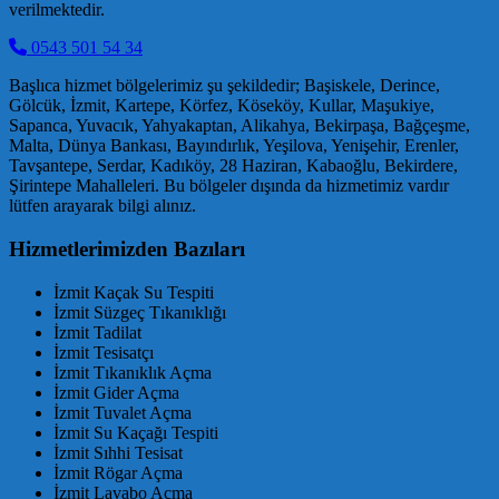
verilmektedir.
0543 501 54 34
Başlıca hizmet bölgelerimiz şu şekildedir; Başiskele, Derince,
Gölcük, İzmit, Kartepe, Körfez, Köseköy, Kullar, Maşukiye,
Sapanca, Yuvacık, Yahyakaptan, Alikahya, Bekirpaşa, Bağçeşme,
Malta, Dünya Bankası, Bayındırlık, Yeşilova, Yenişehir, Erenler,
Tavşantepe, Serdar, Kadıköy, 28 Haziran, Kabaoğlu, Bekirdere,
Şirintepe Mahalleleri. Bu bölgeler dışında da hizmetimiz vardır
lütfen arayarak bilgi alınız.
Hizmetlerimizden Bazıları
İzmit Kaçak Su Tespiti
İzmit Süzgeç Tıkanıklığı
İzmit Tadilat
İzmit Tesisatçı
İzmit Tıkanıklık Açma
İzmit Gider Açma
İzmit Tuvalet Açma
İzmit Su Kaçağı Tespiti
İzmit Sıhhi Tesisat
İzmit Rögar Açma
İzmit Lavabo Açma