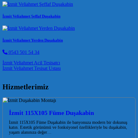
İzmit Veliahmet Şeffaf Duşakabin
İzmit Veliahmet Yerden Duşakabin
0543 501 54 34
Post navigation
İzmit Veliahmet Acil Tesisatçı
İzmit Veliahmet Tesisat Ustası
Hizmetlerimiz
İzmit 115X105 Füme Duşakabin
İzmit 115X105 Füme Duşakabin ile banyonuza modern bir dokunuş
katın. Estetik görünümü ve fonksiyonel özellikleriyle bu duşakabin,
yaşam alanınıza değer…