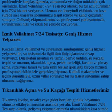
problemlerle karşılaştığınızda, zamanında ve doğru müdahale çok
önemlidir. İzmit Veliahmet 7/24 Tesisatçı olarak, bu tür acil durumlar
için 7/24 hizmet veriyoruz. Uzman ve deneyimli ekibimiz, en kısa
sürede size ulaşarak sorununuzu tespit ediyor ve kalıcı çözümler
sunuyor. Gelişmiş ekipmanlarımız ve profesyonel yaklaşımımızla,
sorunlarınızı hızlı ve etkili bir şekilde çözüyoruz.
İzmit Veliahmet 7/24 Tesisatçı: Geniş Hizmet
Yelpazesi
Kocaeli İzmit Veliahmet ve çevresinde sunduğumuz geniş hizmet
yelpazesi ile, su tesisatınızla ilgili tüm ihtiyaçlarınıza cevap
veriyoruz. Duşakabin montajı ve tamiri, banyo tadilatı, su kaçağı
tespiti ve onarımı, tıkanıklık açma, petek temizliği, lavabo ve pimaş
açma, rezervuar tamiri ve tüm sıhhi tesisat işleri gibi birçok hizmeti
profesyonel ekibimizle gerçekleştiriyoruz. Kaliteli malzemeler ve
işçilik garantisiyle, uzun yıllar sorunsuz bir su tesisat sistemine sahip
olmanızı sağlıyoruz.
Tıkanıklık Açma ve Su Kaçağı Tespiti Hizmetlerimiz
Tıkanmış lavabo, tuvalet veya gider boruları günlük hayatınızı
olumsuz etkileyen sorunlar arasında yer alır. İzmit Veliahmet 7/24
Tesisatçı olarak, gelişmiş ekipmanlarımızla tıkanıklıkları kısa sürede