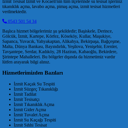
İzmit Tesisat İzmit ve Kocaeli'nin tüm ilçelerinde su tesisat işleriniz
tıkanıklık açma, lavabo açma, pimaş açma, izmit tesisat hizmetleri
verilmektedir.
0543 501 54 34
Başlıca hizmet bölgelerimiz şu şekildedir; Başiskele, Derince,
Gölcük, İzmit, Kartepe, Körfez, Köseköy, Kullar, Maşukiye,
Sapanca, Yuvacık, Yahyakaptan, Alikahya, Bekirpaşa, Bağçeşme,
Malta, Dünya Bankası, Bayındırlık, Yeşilova, Yenişehir, Erenler,
Tavşantepe, Serdar, Kadıköy, 28 Haziran, Kabaoğlu, Bekirdere,
Şirintepe Mahalleleri. Bu bölgeler dışında da hizmetimiz vardır
lütfen arayarak bilgi alınız.
Hizmetlerimizden Bazıları
İzmit Kaçak Su Tespiti
İzmit Süzgeç Tıkanıklığı
İzmit Tadilat
İzmit Tesisatçı
İzmit Tıkanıklık Açma
İzmit Gider Açma
İzmit Tuvalet Açma
İzmit Su Kaçağı Tespiti
İzmit Sıhhi Tesisat