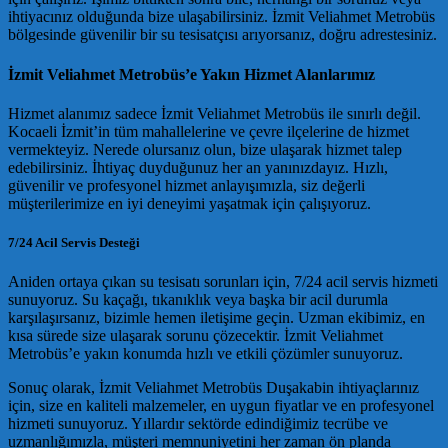
ihtiyacınız olduğunda bize ulaşabilirsiniz. İzmit Veliahmet Metrobüs
bölgesinde güvenilir bir su tesisatçısı arıyorsanız, doğru adrestesiniz.
İzmit Veliahmet Metrobüs’e Yakın Hizmet Alanlarımız
Hizmet alanımız sadece İzmit Veliahmet Metrobüs ile sınırlı değil.
Kocaeli İzmit’in tüm mahallelerine ve çevre ilçelerine de hizmet
vermekteyiz. Nerede olursanız olun, bize ulaşarak hizmet talep
edebilirsiniz. İhtiyaç duyduğunuz her an yanınızdayız. Hızlı,
güvenilir ve profesyonel hizmet anlayışımızla, siz değerli
müşterilerimize en iyi deneyimi yaşatmak için çalışıyoruz.
7/24 Acil Servis Desteği
Aniden ortaya çıkan su tesisatı sorunları için, 7/24 acil servis hizmeti
sunuyoruz. Su kaçağı, tıkanıklık veya başka bir acil durumla
karşılaşırsanız, bizimle hemen iletişime geçin. Uzman ekibimiz, en
kısa sürede size ulaşarak sorunu çözecektir. İzmit Veliahmet
Metrobüs’e yakın konumda hızlı ve etkili çözümler sunuyoruz.
Sonuç olarak, İzmit Veliahmet Metrobüs Duşakabin ihtiyaçlarınız
için, size en kaliteli malzemeler, en uygun fiyatlar ve en profesyonel
hizmeti sunuyoruz. Yıllardır sektörde edindiğimiz tecrübe ve
uzmanlığımızla, müşteri memnuniyetini her zaman ön planda