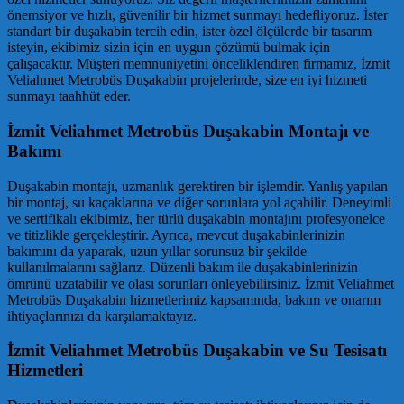
önemsiyor ve hızlı, güvenilir bir hizmet sunmayı hedefliyoruz. İster
standart bir duşakabin tercih edin, ister özel ölçülerde bir tasarım
isteyin, ekibimiz sizin için en uygun çözümü bulmak için
çalışacaktır. Müşteri memnuniyetini önceliklendiren firmamız, İzmit
Veliahmet Metrobüs Duşakabin projelerinde, size en iyi hizmeti
sunmayı taahhüt eder.
İzmit Veliahmet Metrobüs Duşakabin Montajı ve
Bakımı
Duşakabin montajı, uzmanlık gerektiren bir işlemdir. Yanlış yapılan
bir montaj, su kaçaklarına ve diğer sorunlara yol açabilir. Deneyimli
ve sertifikalı ekibimiz, her türlü duşakabin montajını profesyonelce
ve titizlikle gerçekleştirir. Ayrıca, mevcut duşakabinlerinizin
bakımını da yaparak, uzun yıllar sorunsuz bir şekilde
kullanılmalarını sağlarız. Düzenli bakım ile duşakabinlerinizin
ömrünü uzatabilir ve olası sorunları önleyebilirsiniz. İzmit Veliahmet
Metrobüs Duşakabin hizmetlerimiz kapsamında, bakım ve onarım
ihtiyaçlarınızı da karşılamaktayız.
İzmit Veliahmet Metrobüs Duşakabin ve Su Tesisatı
Hizmetleri