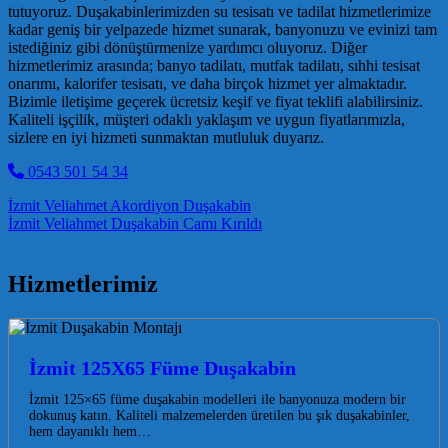
tutuyoruz. Duşakabinlerimizden su tesisatı ve tadilat hizmetlerimize
kadar geniş bir yelpazede hizmet sunarak, banyonuzu ve evinizi tam
istediğiniz gibi dönüştürmenize yardımcı oluyoruz. Diğer
hizmetlerimiz arasında; banyo tadilatı, mutfak tadilatı, sıhhi tesisat
onarımı, kalorifer tesisatı, ve daha birçok hizmet yer almaktadır.
Bizimle iletişime geçerek ücretsiz keşif ve fiyat teklifi alabilirsiniz.
Kaliteli işçilik, müşteri odaklı yaklaşım ve uygun fiyatlarımızla,
sizlere en iyi hizmeti sunmaktan mutluluk duyarız.
0543 501 54 34
Post navigation
İzmit Veliahmet Akordiyon Duşakabin
İzmit Veliahmet Duşakabin Camı Kırıldı
Hizmetlerimiz
İzmit 125X65 Füme Duşakabin
İzmit 125×65 füme duşakabin modelleri ile banyonuza modern bir
dokunuş katın. Kaliteli malzemelerden üretilen bu şık duşakabinler,
hem dayanıklı hem…