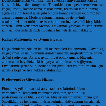
Duşakabinlerinizin yanı sıra, tüm su tesisatı ihtiyaçlarınız için de
kapsamlı hizmetler sunuyoruz. Tıkanıklık açma, petek temizleme, su
kaçağı tespiti, lavabo açma, tesisat tamiri, rezervuar tamiri, pimaş
açma ve sıhhi tesisat işleri gibi bir çok konuda uzman ekibimiz her
zaman yanınızda. Modern ekipmanlarımız ve deneyimli
ustalarımızla, her türlü su tesisatı sorununu hızlı ve etkili bir şekilde
çözeriz. İzmit Veliahmet Metrobüs civarında yaşayan müşterilerimiz
için, acil durumlarda hızlı müdahale hizmeti de sunmaktayız.
Kaliteli Malzemeler ve Uygun Fiyatlar
Duşakabinlerimizde, en kaliteli malzemeleri kullanıyoruz. Dayanıklı,
su geçirmez ve uzun ömürlü ürünler sunarak, müşterilerimize en iyi
değeri sağlıyoruz. Ayrıca, uygun fiyat politikamızla, bütçenizi
zorlamadan hayalinizdeki banyoya sahip olmanızı sağlıyoruz.
Fiyatlarımız şeffaf olup, herhangi bir gizli ücret yoktur. Projeniz için
ücretsiz keşif ve fiyat teklifi alabilirsiniz.
Profesyonel ve Güvenilir Hizmet
Firmamız, yıllardır su tesisatı ve tadilat sektöründe hizmet
vermektedir. Deneyimli ve uzman ekibimiz, her türlü işi
profesyonelce ve titizlikle yapar. Müşteri memnuniyeti bizim için
önceliklidir ve her zaman müşterilerimizin ihtiyaçlarını karşılamak
için çalışırız. İşimiz bittikten sonra bile, herhangi bir sorunuz veya