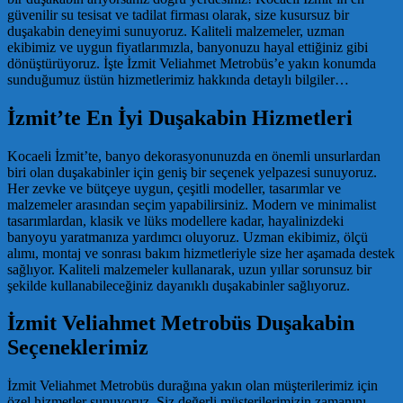
güvenilir su tesisat ve tadilat firması olarak, size kusursuz bir
duşakabin deneyimi sunuyoruz. Kaliteli malzemeler, uzman
ekibimiz ve uygun fiyatlarımızla, banyonuzu hayal ettiğiniz gibi
dönüştürüyoruz. İşte İzmit Veliahmet Metrobüs’e yakın konumda
sunduğumuz üstün hizmetlerimiz hakkında detaylı bilgiler…
İzmit’te En İyi Duşakabin Hizmetleri
Kocaeli İzmit’te, banyo dekorasyonunuzda en önemli unsurlardan
biri olan duşakabinler için geniş bir seçenek yelpazesi sunuyoruz.
Her zevke ve bütçeye uygun, çeşitli modeller, tasarımlar ve
malzemeler arasından seçim yapabilirsiniz. Modern ve minimalist
tasarımlardan, klasik ve lüks modellere kadar, hayalinizdeki
banyoyu yaratmanıza yardımcı oluyoruz. Uzman ekibimiz, ölçü
alımı, montaj ve sonrası bakım hizmetleriyle size her aşamada destek
sağlıyor. Kaliteli malzemeler kullanarak, uzun yıllar sorunsuz bir
şekilde kullanabileceğiniz dayanıklı duşakabinler sağlıyoruz.
İzmit Veliahmet Metrobüs Duşakabin
Seçeneklerimiz
İzmit Veliahmet Metrobüs durağına yakın olan müşterilerimiz için
özel hizmetler sunuyoruz. Siz değerli müşterilerimizin zamanını