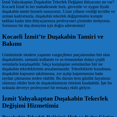
İzmit Yahyakaptan Duşakabin Tekerlek Değişimi ihtiyacınız mı var?
Kocaeli İzmit’in her mahallesinde hızlı, güvenilir ve uygun fiyatlı
duşakabin tamiri hizmeti sunuyoruz. Uzun yılların verdiği tecrübe ve
uzman kadromuzla, duşakabin tekerlek değişiminden komple
tadilata kadar tüm ihtiyaçlarınıza profesyonel çözümler üretiyoruz.
Sorunsuz bir duş deneyimi için doğru adrestesiniz!
Kocaeli İzmit’te Duşakabin Tamiri ve
Bakımı
Günümüzde modern yaşamın vazgeçilmez parçalarından biri olan
duşakabinler, zamanla kullanım ve su temasından dolayı çeşitli
sorunlarla karşılaşabilir. Sıkça karşılaşılan sorunlardan biri ise
duşakabin tekerleklerinin arızalanmasıdır. Tekerleklerin bozulması,
duşakabin kapısının takılmasına, zor açılıp kapanmasına hatta
raydan çıkmasına neden olabilir. Bu durum hem günlük hayatınızı
olumsuz etkiler hem de duşakabininizin ömrünü kısaltabilir. İşte bu
noktada devreye profesyonel bir tesisatçı ekibi giriyor.
İzmit Yahyakaptan Duşakabin Tekerlek
Değişimi Hizmetimiz