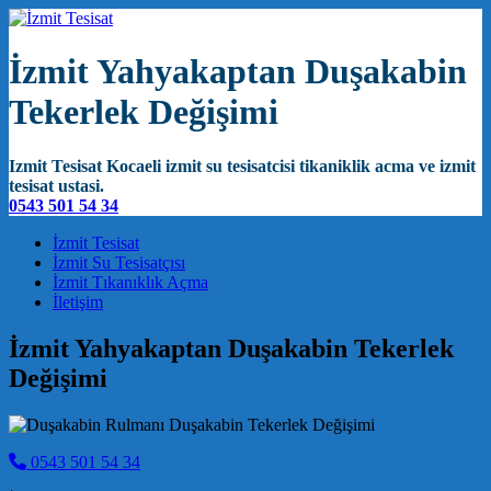
İzmit Yahyakaptan Duşakabin
Tekerlek Değişimi
Izmit Tesisat Kocaeli izmit su tesisatcisi tikaniklik acma ve izmit
tesisat ustasi.
0543 501 54 34
Main Navigation
İzmit Tesisat
İzmit Su Tesisatçısı
İzmit Tıkanıklık Açma
İletişim
İzmit Yahyakaptan Duşakabin Tekerlek
Değişimi
0543 501 54 34