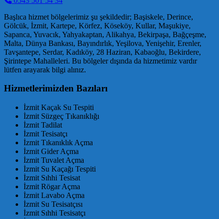
0543 501 54 34
Başlıca hizmet bölgelerimiz şu şekildedir; Başiskele, Derince,
Gölcük, İzmit, Kartepe, Körfez, Köseköy, Kullar, Maşukiye,
Sapanca, Yuvacık, Yahyakaptan, Alikahya, Bekirpaşa, Bağçeşme,
Malta, Dünya Bankası, Bayındırlık, Yeşilova, Yenişehir, Erenler,
Tavşantepe, Serdar, Kadıköy, 28 Haziran, Kabaoğlu, Bekirdere,
Şirintepe Mahalleleri. Bu bölgeler dışında da hizmetimiz vardır
lütfen arayarak bilgi alınız.
Hizmetlerimizden Bazıları
İzmit Kaçak Su Tespiti
İzmit Süzgeç Tıkanıklığı
İzmit Tadilat
İzmit Tesisatçı
İzmit Tıkanıklık Açma
İzmit Gider Açma
İzmit Tuvalet Açma
İzmit Su Kaçağı Tespiti
İzmit Sıhhi Tesisat
İzmit Rögar Açma
İzmit Lavabo Açma
İzmit Su Tesisatçısı
İzmit Sıhhi Tesisatçı