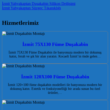
Post navigation
İzmit Yahyakaptan Duşakabin Silikon Değişimi
İzmit Yahyakaptan Süzgeç Tıkanıklığı
Hizmetlerimiz
İzmit 75X130 Füme Duşakabin
İzmit 75X130 Füme Duşakabin ile banyonuza modern bir dokunuş
katın, ferah ve şık bir alan yaratın. Kocaeli İzmit’in önde gelen…
İzmit 120X100 Füme Duşakabin
İzmit 120×100 füme duşakabin modelleri ile banyonuza modern bir
dokunuş katın. Estetik ve fonksiyonelliği bir arada sunan bu özel
ürünler,…