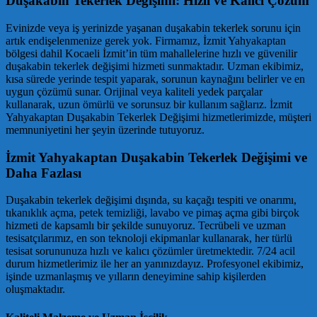
Duşakabin Tekerlek Değişimi: Hızlı ve Kalıcı Çözüm
Evinizde veya iş yerinizde yaşanan duşakabin tekerlek sorunu için
artık endişelenmenize gerek yok. Firmamız, İzmit Yahyakaptan
bölgesi dahil Kocaeli İzmit’in tüm mahallelerine hızlı ve güvenilir
duşakabin tekerlek değişimi hizmeti sunmaktadır. Uzman ekibimiz,
kısa sürede yerinde tespit yaparak, sorunun kaynağını belirler ve en
uygun çözümü sunar. Orijinal veya kaliteli yedek parçalar
kullanarak, uzun ömürlü ve sorunsuz bir kullanım sağlarız. İzmit
Yahyakaptan Duşakabin Tekerlek Değişimi hizmetlerimizde, müşteri
memnuniyetini her şeyin üzerinde tutuyoruz.
İzmit Yahyakaptan Duşakabin Tekerlek Değişimi ve
Daha Fazlası
Duşakabin tekerlek değişimi dışında, su kaçağı tespiti ve onarımı,
tıkanıklık açma, petek temizliği, lavabo ve pimaş açma gibi birçok
hizmeti de kapsamlı bir şekilde sunuyoruz. Tecrübeli ve uzman
tesisatçılarımız, en son teknoloji ekipmanlar kullanarak, her türlü
tesisat sorununuza hızlı ve kalıcı çözümler üretmektedir. 7/24 acil
durum hizmetlerimiz ile her an yanınızdayız. Profesyonel ekibimiz,
işinde uzmanlaşmış ve yılların deneyimine sahip kişilerden
oluşmaktadır.