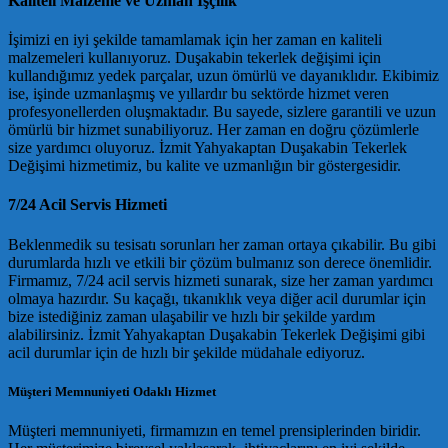
Kaliteli Malzeme ve Uzman İşçilik
İşimizi en iyi şekilde tamamlamak için her zaman en kaliteli
malzemeleri kullanıyoruz. Duşakabin tekerlek değişimi için
kullandığımız yedek parçalar, uzun ömürlü ve dayanıklıdır. Ekibimiz
ise, işinde uzmanlaşmış ve yıllardır bu sektörde hizmet veren
profesyonellerden oluşmaktadır. Bu sayede, sizlere garantili ve uzun
ömürlü bir hizmet sunabiliyoruz. Her zaman en doğru çözümlerle
size yardımcı oluyoruz. İzmit Yahyakaptan Duşakabin Tekerlek
Değişimi hizmetimiz, bu kalite ve uzmanlığın bir göstergesidir.
7/24 Acil Servis Hizmeti
Beklenmedik su tesisatı sorunları her zaman ortaya çıkabilir. Bu gibi
durumlarda hızlı ve etkili bir çözüm bulmanız son derece önemlidir.
Firmamız, 7/24 acil servis hizmeti sunarak, size her zaman yardımcı
olmaya hazırdır. Su kaçağı, tıkanıklık veya diğer acil durumlar için
bize istediğiniz zaman ulaşabilir ve hızlı bir şekilde yardım
alabilirsiniz. İzmit Yahyakaptan Duşakabin Tekerlek Değişimi gibi
acil durumlar için de hızlı bir şekilde müdahale ediyoruz.
Müşteri Memnuniyeti Odaklı Hizmet
Müşteri memnuniyeti, firmamızın en temel prensiplerinden biridir.