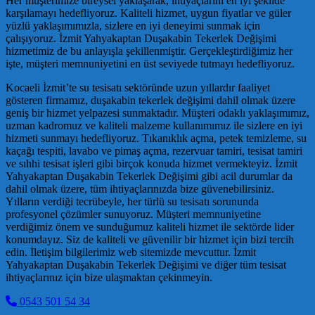
Her müşterimize bireysel yaklaşarak, ihtiyaçlarını en iyi şekilde
karşılamayı hedefliyoruz. Kaliteli hizmet, uygun fiyatlar ve güler
yüzlü yaklaşımımızla, sizlere en iyi deneyimi sunmak için
çalışıyoruz. İzmit Yahyakaptan Duşakabin Tekerlek Değişimi
hizmetimiz de bu anlayışla şekillenmiştir. Gerçekleştirdiğimiz her
işte, müşteri memnuniyetini en üst seviyede tutmayı hedefliyoruz.
Kocaeli İzmit’te su tesisatı sektöründe uzun yıllardır faaliyet
gösteren firmamız, duşakabin tekerlek değişimi dahil olmak üzere
geniş bir hizmet yelpazesi sunmaktadır. Müşteri odaklı yaklaşımımız,
uzman kadromuz ve kaliteli malzeme kullanımımız ile sizlere en iyi
hizmeti sunmayı hedefliyoruz. Tıkanıklık açma, petek temizleme, su
kaçağı tespiti, lavabo ve pimaş açma, rezervuar tamiri, tesisat tamiri
ve sıhhi tesisat işleri gibi birçok konuda hizmet vermekteyiz. İzmit
Yahyakaptan Duşakabin Tekerlek Değişimi gibi acil durumlar da
dahil olmak üzere, tüm ihtiyaçlarınızda bize güvenebilirsiniz.
Yılların verdiği tecrübeyle, her türlü su tesisatı sorununda
profesyonel çözümler sunuyoruz. Müşteri memnuniyetine
verdiğimiz önem ve sunduğumuz kaliteli hizmet ile sektörde lider
konumdayız. Siz de kaliteli ve güvenilir bir hizmet için bizi tercih
edin. İletişim bilgilerimiz web sitemizde mevcuttur. İzmit
Yahyakaptan Duşakabin Tekerlek Değişimi ve diğer tüm tesisat
ihtiyaçlarınız için bize ulaşmaktan çekinmeyin.
0543 501 54 34