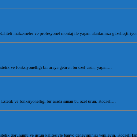
liteli malzemeler ve profesyonel montaj ile yaşam alanlarınızı güzelleştiriy
etik ve fonksiyonelliği bir araya getiren bu özel ürün, yaşam…
stetik ve fonksiyonelliği bir arada sunan bu özel ürün, Kocaeli…
etik görünümü ve üstün kalitesiyle banyo deneyiminizi yenileyin. Kocaeli İ