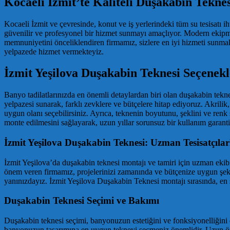
Kocaeli İzmit’te Kaliteli Duşakabin Tekne
Kocaeli İzmit ve çevresinde, konut ve iş yerlerindeki tüm su tesisatı i
güvenilir ve profesyonel bir hizmet sunmayı amaçlıyor. Modern ekipm
memnuniyetini önceliklendiren firmamız, sizlere en iyi hizmeti sunmak i
yelpazede hizmet vermekteyiz.
İzmit Yeşilova Duşakabin Teknesi Seçenekl
Banyo tadilatlarınızda en önemli detaylardan biri olan duşakabin tekn
yelpazesi sunarak, farklı zevklere ve bütçelere hitap ediyoruz. Akrili
uygun olanı seçebilirsiniz. Ayrıca, teknenin boyutunu, şeklini ve renk
monte edilmesini sağlayarak, uzun yıllar sorunsuz bir kullanım garanti
İzmit Yeşilova Duşakabin Teknesi: Uzman Tesisatçılar
İzmit Yeşilova’da duşakabin teknesi montajı ve tamiri için uzman ekib
önem veren firmamız, projelerinizi zamanında ve bütçenize uygun şeki
yanınızdayız. İzmit Yeşilova Duşakabin Teknesi montajı sırasında, en
Duşakabin Teknesi Seçimi ve Bakımı
Duşakabin teknesi seçimi, banyonuzun estetiğini ve fonksiyonelliğini 
banyonuzun tasarımına en uygun tekneyi seçmeniz önemlidir. Uzun ömü