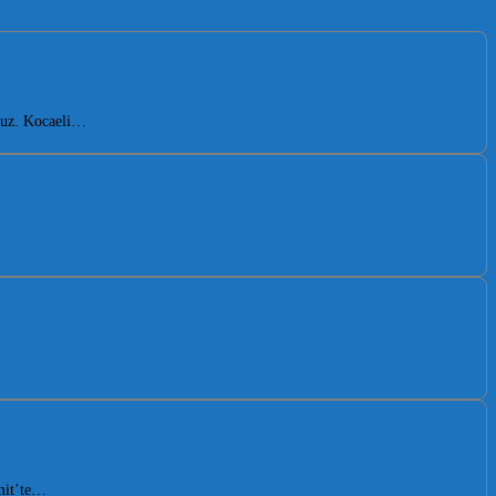
oruz. Kocaeli…
zmit’te…