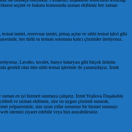
in Teknesi seçimi ve bakımı konusunda uzman ekibimiz her zaman
sisat tamiri, rezervuar tamiri, pimaş açma ve sıhhi tesisat işleri gibi
yesinde, her türlü su tesisatı sorununa kalıcı çözümler üretiyoruz.
üretiyoruz. Lavabo, tuvalet, banyo bataryası gibi birçok ürünün
da gerekli olan tüm sıhhi tesisat işlerinde de yanınızdayız. İzmit
her zaman en iyi hizmeti sunmaya çalışırız. İzmit Yeşilova Duşakabin
z. Tecrübeli ve uzman ekibimiz, size en uygun çözümü sunarak,
zmet yelpazemizle, size uzun yıllar sorunsuz bir hizmet sunmayı
web sitemizi ziyaret edebilir veya bizi arayabilirsiniz.