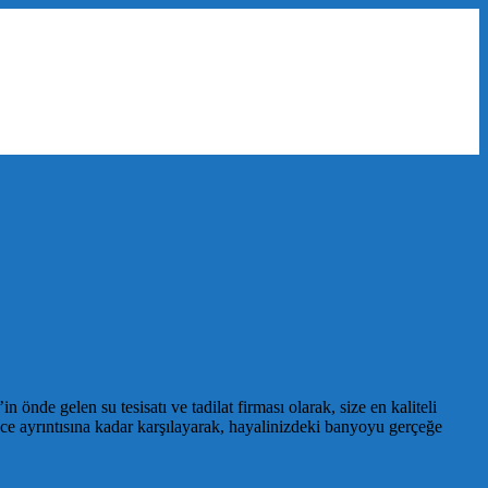
de gelen su tesisatı ve tadilat firması olarak, size en kaliteli
ce ayrıntısına kadar karşılayarak, hayalinizdeki banyoyu gerçeğe