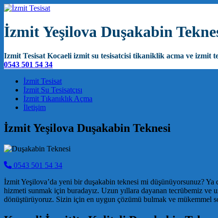
İzmit Yeşilova Duşakabin Tekne
Izmit Tesisat Kocaeli izmit su tesisatcisi tikaniklik acma ve izmit te
0543 501 54 34
Main Navigation
İzmit Tesisat
İzmit Su Tesisatçısı
İzmit Tıkanıklık Açma
İletişim
İzmit Yeşilova Duşakabin Teknesi
0543 501 54 34
İzmit Yeşilova’da yeni bir duşakabin teknesi mi düşünüyorsunuz? Ya da
hizmeti sunmak için buradayız. Uzun yıllara dayanan tecrübemiz ve uz
dönüştürüyoruz. Sizin için en uygun çözümü bulmak ve mükemmel sonu