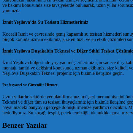
ve bakımı konusunda size tavsiyelerde bulunarak, uzun yıllar soruns
yanınızda.
İzmit Yeşilova’da Su Tesisatı Hizmetlerimiz
Kocaeli İzmit ve çevresinde geniş kapsamlı su tesisatı hizmetleri sunuyo
birçok konuda uzman ekibimiz, size en hızlı ve en etkili çözümleri sun
İzmit Yeşilova Duşakabin Teknesi ve Diğer Sıhhi Tesisat Çözümle
İzmit Yeşilova bölgesinde yaşayan müşterilerimiz için sadece duşakabi
montajı, tamiri ve değişimi konusunda uzman ekibimiz, size kaliteli ve 
Yeşilova Duşakabin Teknesi projeniz için bizimle iletişime geçin.
Profesyonel ve Güvenilir Hizmet
Uzun yıllardır sektörde yer alan firmamız, müşteri memnuniyetini önceli
Teknesi ve diğer tüm su tesisatı ihtiyaçlarınız için bizimle iletişime g
hayalinizdeki banyoyu gerçeğe dönüştürmenize yardımcı olacaktır. Müş
hedefliyoruz. Su kaçağı tespiti, petek temizliği, tıkanıklık açma, rezer
Benzer Yazılar