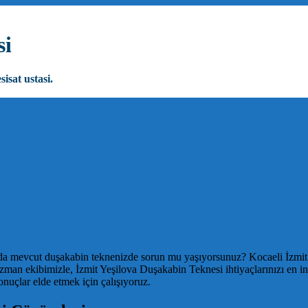
si
sisat ustasi.
 mevcut duşakabin teknenizde sorun mu yaşıyorsunuz? Kocaeli İzmit’in ön
man ekibimizle, İzmit Yeşilova Duşakabin Teknesi ihtiyaçlarınızı en in
çlar elde etmek için çalışıyoruz.