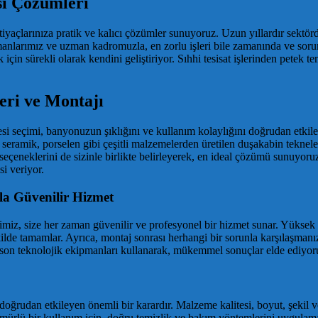
si Çözümleri
htiyaçlarınıza pratik ve kalıcı çözümler sunuyoruz. Uzun yıllardır sektörd
anlarımız ve uzman kadromuzla, en zorlu işleri bile zamanında ve sorun
çin sürekli olarak kendini geliştiriyor. Sıhhi tesisat işlerinden petek te
eri ve Montajı
esi seçimi, banyonuzun şıklığını ve kullanım kolaylığını doğrudan etki
k, seramik, porselen gibi çeşitli malzemelerden üretilen duşakabin tekne
 seçeneklerini de sizinle birlikte belirleyerek, en ideal çözümü sunuyoru
si veriyor.
la Güvenilir Hizmet
imiz, size her zaman güvenilir ve profesyonel bir hizmet sunar. Yüksek 
lde tamamlar. Ayrıca, montaj sonrası herhangi bir sorunla karşılaşmanı
 son teknolojik ekipmanları kullanarak, mükemmel sonuçlar elde ediyor
doğrudan etkileyen önemli bir karardır. Malzeme kalitesi, boyut, şekil v
rlü bir kullanım için, doğru temizlik ve bakım yöntemlerini uygulama