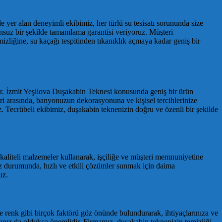
e yer alan deneyimli ekibimiz, her türlü su tesisatı sorununda size
suz bir şekilde tamamlama garantisi veriyoruz. Müşteri
mizliğine, su kaçağı tespitinden tıkanıklık açmaya kadar geniş bir
ler. İzmit Yeşilova Duşakabin Teknesi konusunda geniş bir ürün
leri arasında, banyonuzun dekorasyonuna ve kişisel tercihlerinize
z. Tecrübeli ekibimiz, duşakabin teknenizin doğru ve özenli bir şekilde
kaliteli malzemeler kullanarak, işçiliğe ve müşteri memnuniyetine
z durumunda, hızlı ve etkili çözümler sunmak için daima
uz.
e renk gibi birçok faktörü göz önünde bulundurarak, ihtiyaçlarınıza ve
nız da oldukça önemlidir. Firmamız, duşakabin teknenizin temizliği