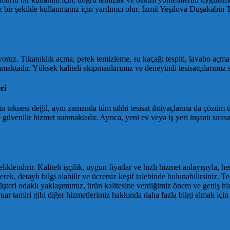
uz bir şekilde kullanmanız için yardımcı olur. İzmit Yeşilova Duşakab
ruz. Tıkanıklık açma, petek temizleme, su kaçağı tespiti, lavabo açma, te
maktadır. Yüksek kaliteli ekipmanlarımız ve deneyimli tesisatçılarımız sa
ri
n teknesi değil, aynı zamanda tüm sıhhi tesisat ihtiyaçlarına da çözüm 
güvenilir hizmet sunmaktadır. Ayrıca, yeni ev veya iş yeri inşaatı sırasın
klendirir. Kaliteli işçilik, uygun fiyatlar ve hızlı hizmet anlayışıyla, 
eçerek, detaylı bilgi alabilir ve ücretsiz keşif talebinde bulunabilirsini
teri odaklı yaklaşımımız, ürün kalitesine verdiğimiz önem ve geniş hi
vuar tamiri gibi diğer hizmetlerimiz hakkında daha fazla bilgi almak için 